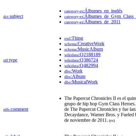
:Álbumes_en_inglés
category-es
subject
:Álbumes_de_Gym_Class_
dct:
category-es
:Álbumes_de_2011
category-es
:Thing
owl
:CreativeWork
schema
:MusicAlbum
schema
:Q2188189
wikidata
type
:Q386724
rdf:
wikidata
:Q482994
wikidata
:Work
dbo
:Album
dbo
:MusicalWork
dbo
The Papercut Chronicles II es el quin
grupo de hip hop Gym Class Heroes. 
comment
de The Papercut Chronicles y fue lan
rdfs:
Decaydance, Warner Bros. y Fueled 
de noviembre de 2011.
(es)