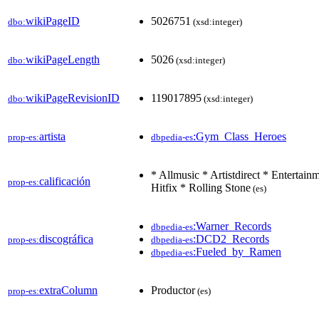
wikiPageID
5026751
dbo:
(xsd:integer)
wikiPageLength
5026
dbo:
(xsd:integer)
wikiPageRevisionID
119017895
dbo:
(xsd:integer)
artista
:Gym_Class_Heroes
prop-es:
dbpedia-es
* Allmusic * Artistdirect * Entertai
calificación
prop-es:
Hitfix * Rolling Stone
(es)
:Warner_Records
dbpedia-es
discográfica
:DCD2_Records
prop-es:
dbpedia-es
:Fueled_by_Ramen
dbpedia-es
extraColumn
Productor
prop-es:
(es)