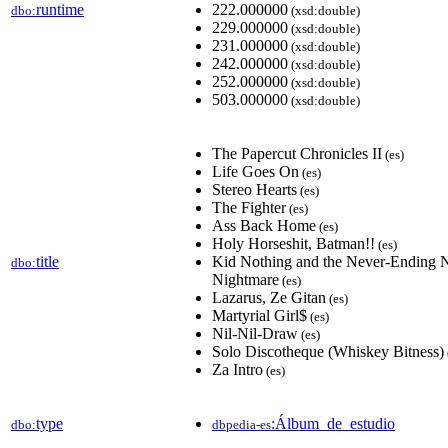
runtime
222.000000
dbo:
(xsd:double)
229.000000
(xsd:double)
231.000000
(xsd:double)
242.000000
(xsd:double)
252.000000
(xsd:double)
503.000000
(xsd:double)
The Papercut Chronicles II
(es)
Life Goes On
(es)
Stereo Hearts
(es)
The Fighter
(es)
Ass Back Home
(es)
Holy Horseshit, Batman!!
(es)
title
Kid Nothing and the Never-Ending 
dbo:
Nightmare
(es)
Lazarus, Ze Gitan
(es)
Martyrial Girl$
(es)
Nil-Nil-Draw
(es)
Solo Discotheque (Whiskey Bitness)
Za Intro
(es)
type
:Álbum_de_estudio
dbo:
dbpedia-es