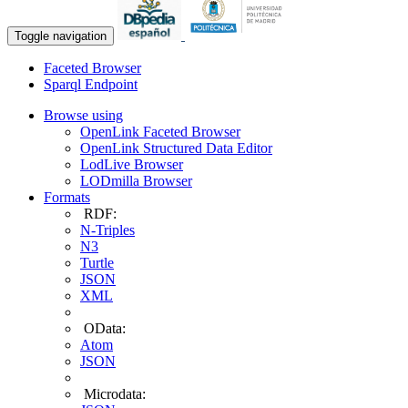
Toggle navigation
Faceted Browser
Sparql Endpoint
Browse using
OpenLink Faceted Browser
OpenLink Structured Data Editor
LodLive Browser
LODmilla Browser
Formats
RDF:
N-Triples
N3
Turtle
JSON
XML
OData:
Atom
JSON
Microdata: