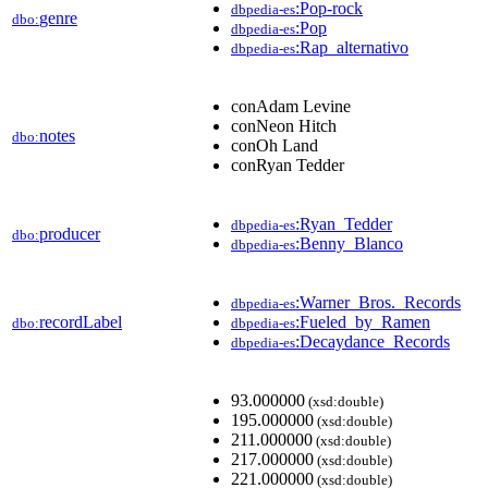
:Pop-rock
dbpedia-es
genre
dbo:
:Pop
dbpedia-es
:Rap_alternativo
dbpedia-es
conAdam Levine
conNeon Hitch
notes
dbo:
conOh Land
conRyan Tedder
:Ryan_Tedder
dbpedia-es
producer
dbo:
:Benny_Blanco
dbpedia-es
:Warner_Bros._Records
dbpedia-es
recordLabel
:Fueled_by_Ramen
dbo:
dbpedia-es
:Decaydance_Records
dbpedia-es
93.000000
(xsd:double)
195.000000
(xsd:double)
211.000000
(xsd:double)
217.000000
(xsd:double)
221.000000
(xsd:double)