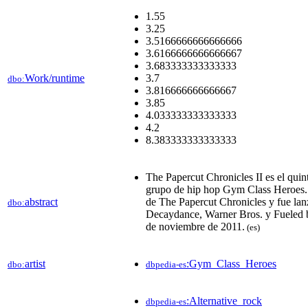
1.55
3.25
3.5166666666666666
3.6166666666666667
3.683333333333333
Work/runtime
3.7
dbo:
3.816666666666667
3.85
4.033333333333333
4.2
8.383333333333333
The Papercut Chronicles II es el quin
grupo de hip hop Gym Class Heroes. 
abstract
de The Papercut Chronicles y fue lan
dbo:
Decaydance, Warner Bros. y Fueled 
de noviembre de 2011.
(es)
artist
:Gym_Class_Heroes
dbo:
dbpedia-es
:Alternative_rock
dbpedia-es