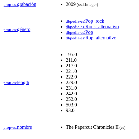
grabación
2009
prop-es:
(xsd:integer)
:Pop_rock
dbpedia-es
:Rock_alternativo
dbpedia-es
género
prop-es:
:Pop
dbpedia-es
:Rap_alternativo
dbpedia-es
195.0
211.0
217.0
221.0
222.0
length
229.0
prop-es:
231.0
242.0
252.0
503.0
93.0
nombre
The Papercut Chronicles II
prop-es:
(es)