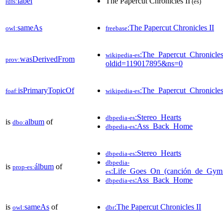
label
The Papercut Chronicles II
rdfs:
(es)
sameAs
:The Papercut Chronicles II
owl:
freebase
:The_Papercut_Chronicles
wikipedia-es
wasDerivedFrom
prov:
oldid=119017895&ns=0
isPrimaryTopicOf
:The_Papercut_Chronicles
foaf:
wikipedia-es
:Stereo_Hearts
dbpedia-es
is
album
of
dbo:
:Ass_Back_Home
dbpedia-es
:Stereo_Hearts
dbpedia-es
dbpedia-
is
álbum
of
prop-es:
:Life_Goes_On_(canción_de_Gym
es
:Ass_Back_Home
dbpedia-es
is
sameAs
of
:The Papercut Chronicles II
owl:
dbr