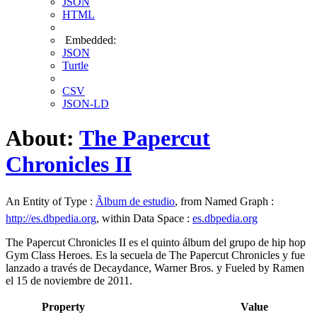
JSON
HTML
Embedded:
JSON
Turtle
CSV
JSON-LD
About:
The Papercut
Chronicles II
An Entity of Type :
Ãlbum de estudio
, from Named Graph :
http://es.dbpedia.org
, within Data Space :
es.dbpedia.org
The Papercut Chronicles II es el quinto álbum del grupo de hip hop
Gym Class Heroes. Es la secuela de The Papercut Chronicles y fue
lanzado a través de Decaydance, Warner Bros. y Fueled by Ramen
el 15 de noviembre de 2011.
Property
Value