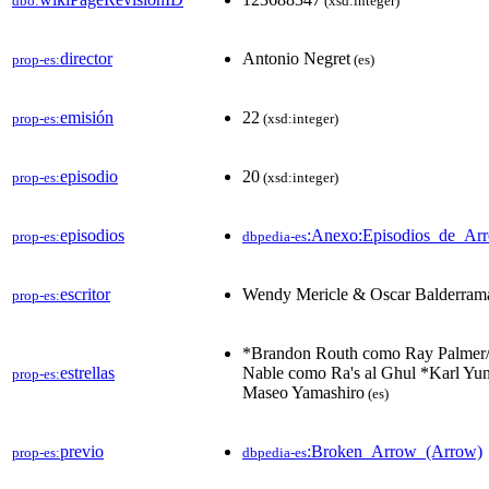
dbo:
(xsd:integer)
director
Antonio Negret
prop-es:
(es)
emisión
22
prop-es:
(xsd:integer)
episodio
20
prop-es:
(xsd:integer)
episodios
:Anexo:Episodios_de_Ar
prop-es:
dbpedia-es
escritor
Wendy Mericle & Oscar Balderram
prop-es:
*Brandon Routh como Ray Palmer
estrellas
Nable como Ra's al Ghul *Karl Yu
prop-es:
Maseo Yamashiro
(es)
previo
:Broken_Arrow_(Arrow)
prop-es:
dbpedia-es