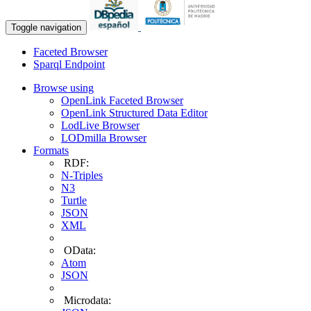
Toggle navigation
Faceted Browser
Sparql Endpoint
Browse using
OpenLink Faceted Browser
OpenLink Structured Data Editor
LodLive Browser
LODmilla Browser
Formats
RDF:
N-Triples
N3
Turtle
JSON
XML
OData:
Atom
JSON
Microdata: