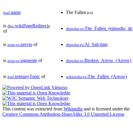
name
The Fallen
foaf:
(es)
is
wikiPageRedirects
dbo:
:The_Fallen_(episodio_d
dbpedia-es
of
is
previo
of
:Al_Sah-him
prop-es:
dbpedia-es
is
siguiente
of
:Broken_Arrow_(Arrow)
prop-es:
dbpedia-es
is
primaryTopic
of
:The_Fallen_(Arrow)
foaf:
wikipedia-es
This content was extracted from
Wikipedia
and is licensed under the
Creative Commons Attribution-ShareAlike 3.0 Unported License