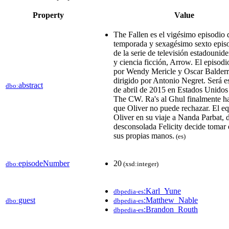
Property
Value
The Fallen​ es el vigésimo episodio d
temporada y sexagésimo sexto episo
de la serie de televisión estadouni
y ciencia ficción, Arrow. El episodio
por Wendy Mericle y Oscar Balder
dirigido por Antonio Negret. Será e
abstract
dbo:
de abril de 2015 en Estados Unidos
The CW.​ Ra's al Ghul finalmente h
que Oliver no puede rechazar. El eq
Oliver en su viaje a Nanda Parbat,
desconsolada Felicity decide tomar 
sus propias manos.
(es)
episodeNumber
20
dbo:
(xsd:integer)
:Karl_Yune
dbpedia-es
guest
:Matthew_Nable
dbo:
dbpedia-es
:Brandon_Routh
dbpedia-es