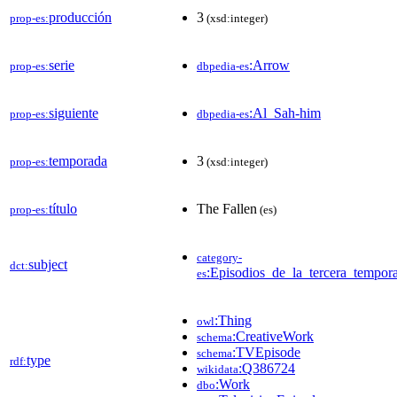
producción
3
prop-es:
(xsd:integer)
serie
:Arrow
prop-es:
dbpedia-es
siguiente
:Al_Sah-him
prop-es:
dbpedia-es
temporada
3
prop-es:
(xsd:integer)
título
The Fallen
prop-es:
(es)
category-
subject
dct:
:Episodios_de_la_tercera_tempo
es
:Thing
owl
:CreativeWork
schema
:TVEpisode
schema
type
rdf:
:Q386724
wikidata
:Work
dbo