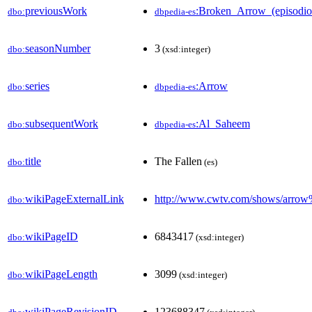
previousWork
:Broken_Arrow_(episodi
dbo:
dbpedia-es
seasonNumber
3
dbo:
(xsd:integer)
series
:Arrow
dbo:
dbpedia-es
subsequentWork
:Al_Saheem
dbo:
dbpedia-es
title
The Fallen
dbo:
(es)
wikiPageExternalLink
http://www.cwtv.com/shows/arr
dbo:
wikiPageID
6843417
dbo:
(xsd:integer)
wikiPageLength
3099
dbo:
(xsd:integer)
wikiPageRevisionID
123688347