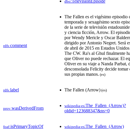
:TelevisionEpisode
dbo
The Fallen​ es el vigésimo episodio d
temporada y sexagésimo sexto episo
de la serie de televisión estadouni
y ciencia ficción, Arrow. El episodio
por Wendy Mericle y Oscar Balder
dirigido por Antonio Negret. Será e
comment
rdfs:
de abril de 2015 en Estados Unidos
The CW.​ Ra's al Ghul finalmente h
que Oliver no puede rechazar. El eq
Oliver en su viaje a Nanda Parbat,
desconsolada Felicity decide tomar 
sus propias manos.
(es)
label
The Fallen (Arrow)
rdfs:
(es)
:The_Fallen_(Arrow)?
wikipedia-es
wasDerivedFrom
prov:
oldid=123688347&ns=0
isPrimaryTopicOf
:The_Fallen_(Arrow)
foaf:
wikipedia-es