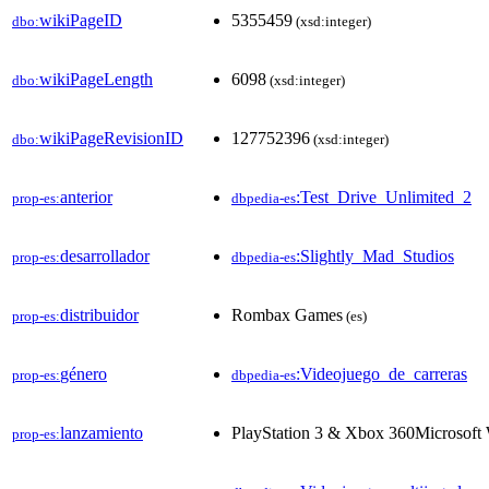
wikiPageID
5355459
dbo:
(xsd:integer)
wikiPageLength
6098
dbo:
(xsd:integer)
wikiPageRevisionID
127752396
dbo:
(xsd:integer)
anterior
:Test_Drive_Unlimited_2
prop-es:
dbpedia-es
desarrollador
:Slightly_Mad_Studios
prop-es:
dbpedia-es
distribuidor
Rombax Games
prop-es:
(es)
género
:Videojuego_de_carreras
prop-es:
dbpedia-es
lanzamiento
PlayStation 3 & Xbox 360Microsoft
prop-es: