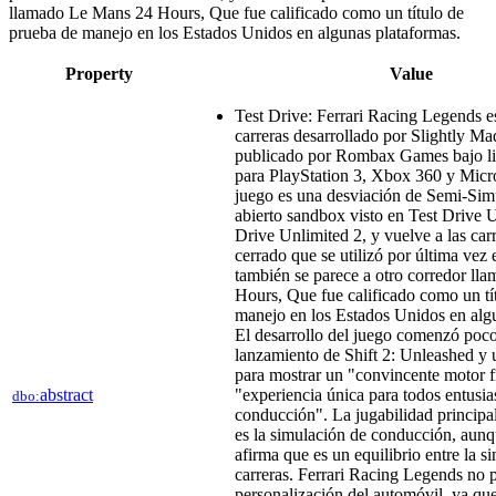
llamado Le Mans 24 Hours, Que fue calificado como un título de
prueba de manejo en los Estados Unidos en algunas plataformas.
Property
Value
Test Drive: Ferrari Racing Legends e
carreras desarrollado por Slightly Ma
publicado por Rombax Games bajo lic
para PlayStation 3, Xbox 360 y Micr
juego es una desviación de Semi-Si
abierto sandbox visto en Test Drive 
Drive Unlimited 2, y vuelve a las carr
cerrado que se utilizó por última vez 
también se parece a otro corredor l
Hours, Que fue calificado como un tí
manejo en los Estados Unidos en alg
El desarrollo del juego comenzó poc
lanzamiento de Shift 2: Unleashed y
para mostrar un "convincente motor f
abstract
"experiencia única para todos entusias
dbo:
conducción". La jugabilidad principa
es la simulación de conducción, aunq
afirma que es un equilibrio entre la s
carreras. Ferrari Racing Legends no 
personalización del automóvil, ya que