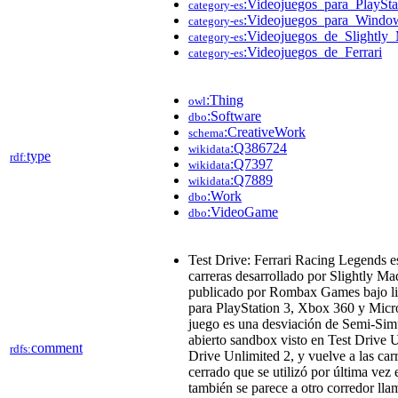
:Videojuegos_para_PlaySta
category-es
:Videojuegos_para_Windo
category-es
:Videojuegos_de_Slightly
category-es
:Videojuegos_de_Ferrari
category-es
:Thing
owl
:Software
dbo
:CreativeWork
schema
:Q386724
wikidata
type
rdf:
:Q7397
wikidata
:Q7889
wikidata
:Work
dbo
:VideoGame
dbo
Test Drive: Ferrari Racing Legends e
carreras desarrollado por Slightly Ma
publicado por Rombax Games bajo lic
para PlayStation 3, Xbox 360 y Micr
juego es una desviación de Semi-Si
abierto sandbox visto en Test Drive 
comment
rdfs:
Drive Unlimited 2, y vuelve a las carr
cerrado que se utilizó por última vez 
también se parece a otro corredor l