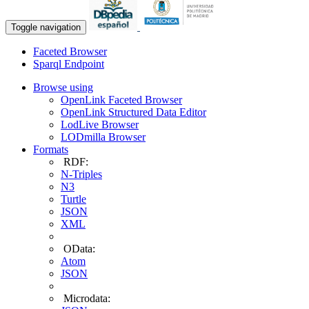
Toggle navigation
Faceted Browser
Sparql Endpoint
Browse using
OpenLink Faceted Browser
OpenLink Structured Data Editor
LodLive Browser
LODmilla Browser
Formats
RDF:
N-Triples
N3
Turtle
JSON
XML
OData:
Atom
JSON
Microdata: