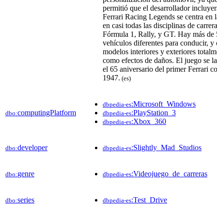
permitió que el desarrollador incluyer
Ferrari Racing Legends se centra en la
en casi todas las disciplinas de carre
Fórmula 1, Rally, y GT. Hay más de 
vehículos diferentes para conducir, y
modelos interiores y exteriores totalme
como efectos de daños. El juego se la
el 65 aniversario del primer Ferrari co
1947.
(es)
:Microsoft_Windows
dbpedia-es
computingPlatform
:PlayStation_3
dbo:
dbpedia-es
:Xbox_360
dbpedia-es
developer
:Slightly_Mad_Studios
dbo:
dbpedia-es
genre
:Videojuego_de_carreras
dbo:
dbpedia-es
series
:Test_Drive
dbo:
dbpedia-es