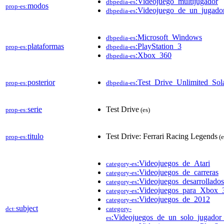
:Videojuego_multijugador
dbpedia-es
modos
prop-es:
:Videojuego_de_un_jugado
dbpedia-es
:Microsoft_Windows
dbpedia-es
plataformas
:PlayStation_3
prop-es:
dbpedia-es
:Xbox_360
dbpedia-es
posterior
:Test_Drive_Unlimited_So
prop-es:
dbpedia-es
serie
Test Drive
prop-es:
(es)
titulo
Test Drive: Ferrari Racing Legends
prop-es:
(e
:Videojuegos_de_Atari
category-es
:Videojuegos_de_carreras
category-es
:Videojuegos_desarrollad
category-es
:Videojuegos_para_Xbox_
category-es
:Videojuegos_de_2012
category-es
subject
dct:
category-
:Videojuegos_de_un_solo_jugador
es