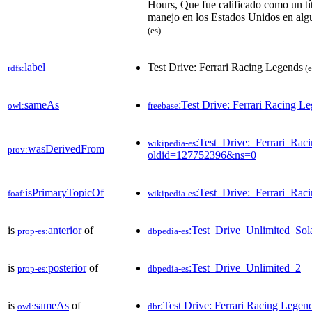
Hours, Que fue calificado como un tí
manejo en los Estados Unidos en alg
(es)
label
Test Drive: Ferrari Racing Legends
rdfs:
(e
sameAs
:Test Drive: Ferrari Racing L
owl:
freebase
:Test_Drive:_Ferrari_Rac
wikipedia-es
wasDerivedFrom
prov:
oldid=127752396&ns=0
isPrimaryTopicOf
:Test_Drive:_Ferrari_Rac
foaf:
wikipedia-es
is
anterior
of
:Test_Drive_Unlimited_So
prop-es:
dbpedia-es
is
posterior
of
:Test_Drive_Unlimited_2
prop-es:
dbpedia-es
is
sameAs
of
:Test Drive: Ferrari Racing Legen
owl:
dbr