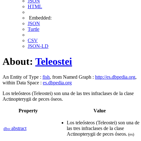
JSON
HTML
Embedded:
JSON
Turtle
CSV
JSON-LD
About:
Teleostei
An Entity of Type :
fish
, from Named Graph :
http://es.dbpedia.org
,
within Data Space :
es.dbpedia.org
Los teleósteos (Teleostei) son una de las tres infraclases de la clase
Actinopterygii de peces óseos.
Property
Value
Los teleósteos (Teleostei) son una de
abstract
las tres infraclases de la clase
dbo:
Actinopterygii de peces óseos.
(es)