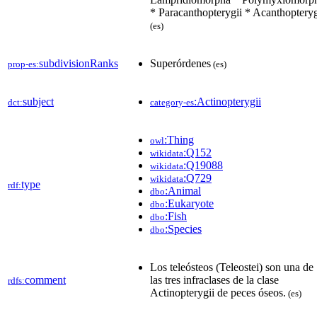
* Paracanthopterygii * Acanthopteryg
(es)
subdivisionRanks
Superórdenes
prop-es:
(es)
subject
:Actinopterygii
dct:
category-es
:Thing
owl
:Q152
wikidata
:Q19088
wikidata
:Q729
wikidata
type
rdf:
:Animal
dbo
:Eukaryote
dbo
:Fish
dbo
:Species
dbo
Los teleósteos (Teleostei) son una de
comment
las tres infraclases de la clase
rdfs:
Actinopterygii de peces óseos.
(es)