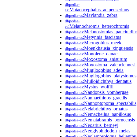
dbpedia-
:Mataeocephalus_acipenserinus
es
:Maylandia_zebra
dbpedia-es
dbpedia-
:Melanochromis_heterochromis
es
:Melanostomias_pauciradiu
dbpedia-es
:Metynnis_fasciatus
dbpedia-es
:Microgobius_meeki
dbpedia-es
:Moenkhausia_xinguensis
dbpedia-es
:Monolene_danae
dbpedia-es
:Moxostoma_anisurum
dbpedia-es
:Moxostoma_valenciennesi
dbpedia-es
:Mugilogobius_adeia
dbpedia-es
:Mugilogobius_platystomus
dbpedia-es
:Mulloidichthys_dentatus
dbpedia-es
:Mystus_wolffii
dbpedia-es
:Nandopsis_vombergae
dbpedia-es
:Nannaethiops_gracilis
dbpedia-es
:Nannoptopoma_spectabilis
dbpedia-es
:Nelabrichthys_ornatus
dbpedia-es
:Nemacheilus_papillosus
dbpedia-es
:Nematabramis_borneensis
dbpedia-es
:Neoarius_berneyi
dbpedia-es
:Neoglyphidodon_melas
dbpedia-es
:Neolamprologus_helianthu
dbpedia-es