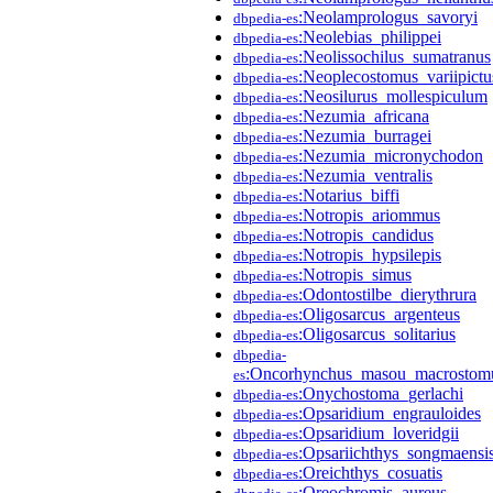
:Neolamprologus_savoryi
dbpedia-es
:Neolebias_philippei
dbpedia-es
:Neolissochilus_sumatranus
dbpedia-es
:Neoplecostomus_variipictu
dbpedia-es
:Neosilurus_mollespiculum
dbpedia-es
:Nezumia_africana
dbpedia-es
:Nezumia_burragei
dbpedia-es
:Nezumia_micronychodon
dbpedia-es
:Nezumia_ventralis
dbpedia-es
:Notarius_biffi
dbpedia-es
:Notropis_ariommus
dbpedia-es
:Notropis_candidus
dbpedia-es
:Notropis_hypsilepis
dbpedia-es
:Notropis_simus
dbpedia-es
:Odontostilbe_dierythrura
dbpedia-es
:Oligosarcus_argenteus
dbpedia-es
:Oligosarcus_solitarius
dbpedia-es
dbpedia-
:Oncorhynchus_masou_macrostom
es
:Onychostoma_gerlachi
dbpedia-es
:Opsaridium_engrauloides
dbpedia-es
:Opsaridium_loveridgii
dbpedia-es
:Opsariichthys_songmaensi
dbpedia-es
:Oreichthys_cosuatis
dbpedia-es
:Oreochromis_aureus