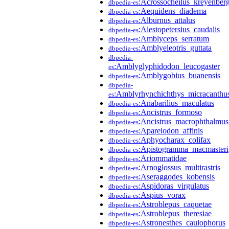
:Acrossocheilus_kreyenberg
dbpedia-es
:Aequidens_diadema
dbpedia-es
:Alburnus_attalus
dbpedia-es
:Alestopetersius_caudalis
dbpedia-es
:Amblyceps_serratum
dbpedia-es
:Amblyeleotris_guttata
dbpedia-es
dbpedia-
:Amblyglyphidodon_leucogaster
es
:Amblygobius_buanensis
dbpedia-es
dbpedia-
:Amblyrhynchichthys_micracanthu
es
:Anabarilius_maculatus
dbpedia-es
:Ancistrus_formoso
dbpedia-es
:Ancistrus_macrophthalmus
dbpedia-es
:Apareiodon_affinis
dbpedia-es
:Aphyocharax_colifax
dbpedia-es
:Apistogramma_macmasteri
dbpedia-es
:Ariommatidae
dbpedia-es
:Arnoglossus_multirastris
dbpedia-es
:Aseraggodes_kobensis
dbpedia-es
:Aspidoras_virgulatus
dbpedia-es
:Aspius_vorax
dbpedia-es
:Astroblepus_caquetae
dbpedia-es
:Astroblepus_theresiae
dbpedia-es
:Astronesthes_caulophorus
dbpedia-es