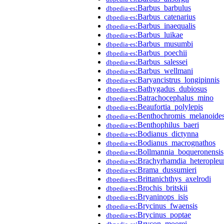
:Barbus_barbulus
dbpedia-es
:Barbus_catenarius
dbpedia-es
:Barbus_inaequalis
dbpedia-es
:Barbus_luikae
dbpedia-es
:Barbus_musumbi
dbpedia-es
:Barbus_poechii
dbpedia-es
:Barbus_salessei
dbpedia-es
:Barbus_wellmani
dbpedia-es
:Baryancistrus_longipinnis
dbpedia-es
:Bathygadus_dubiosus
dbpedia-es
:Batrachocephalus_mino
dbpedia-es
:Beaufortia_polylepis
dbpedia-es
:Benthochromis_melanoide
dbpedia-es
:Benthophilus_baeri
dbpedia-es
:Bodianus_dictynna
dbpedia-es
:Bodianus_macrognathos
dbpedia-es
:Bollmannia_boqueronensis
dbpedia-es
:Brachyrhamdia_heteropleu
dbpedia-es
:Brama_dussumieri
dbpedia-es
:Brittanichthys_axelrodi
dbpedia-es
:Brochis_britskii
dbpedia-es
:Bryaninops_isis
dbpedia-es
:Brycinus_fwaensis
dbpedia-es
:Brycinus_poptae
dbpedia-es
:Brycon_moorei