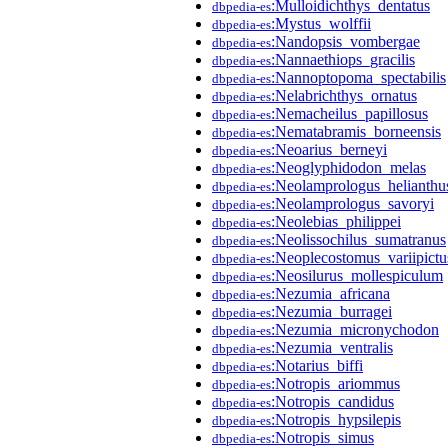
:Mulloidichthys_dentatus
dbpedia-es
:Mystus_wolffii
dbpedia-es
:Nandopsis_vombergae
dbpedia-es
:Nannaethiops_gracilis
dbpedia-es
:Nannoptopoma_spectabilis
dbpedia-es
:Nelabrichthys_ornatus
dbpedia-es
:Nemacheilus_papillosus
dbpedia-es
:Nematabramis_borneensis
dbpedia-es
:Neoarius_berneyi
dbpedia-es
:Neoglyphidodon_melas
dbpedia-es
:Neolamprologus_helianthu
dbpedia-es
:Neolamprologus_savoryi
dbpedia-es
:Neolebias_philippei
dbpedia-es
:Neolissochilus_sumatranus
dbpedia-es
:Neoplecostomus_variipictu
dbpedia-es
:Neosilurus_mollespiculum
dbpedia-es
:Nezumia_africana
dbpedia-es
:Nezumia_burragei
dbpedia-es
:Nezumia_micronychodon
dbpedia-es
:Nezumia_ventralis
dbpedia-es
:Notarius_biffi
dbpedia-es
:Notropis_ariommus
dbpedia-es
:Notropis_candidus
dbpedia-es
:Notropis_hypsilepis
dbpedia-es
:Notropis_simus
dbpedia-es