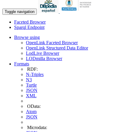
Toggle navigation
Faceted Browser
Sparql Endpoint
Browse using
OpenLink Faceted Browser
OpenLink Structured Data Editor
LodLive Browser
LODmilla Browser
Formats
RDF:
N-Triples
N3
Turtle
JSON
XML
OData:
Atom
JSON
Microdata: