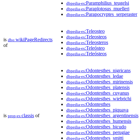
:Paramphilius_teugelsi
dbpedia-es
:Paraplotosus_muelleri
dbpedia-es
:Parapocryptes_serperaster
dbpedia-es
:Teleosteo
dbpedia-es
:Teleosteos
dbpedia-es
is
wikiPageRedirects
dbo:
:Teleosteros
dbpedia-es
of
:Teleósteo
dbpedia-es
:Teleósteos
dbpedia-es
:Odontesthes_nigricans
dbpedia-es
:Odontesthes_ledae
dbpedia-es
:Odontesthes_mirinensis
dbpedia-es
:Odontesthes_platensis
dbpedia-es
:Odontesthes_cuyanus
dbpedia-es
:Odontesthes_wiebrichi
dbpedia-es
:Odontesthes
dbpedia-es
:Odontesthes_piquava
dbpedia-es
is
classis
of
:Odontesthes_argentinensis
prop-es:
dbpedia-es
:Odontesthes_humensis
dbpedia-es
:Odontesthes_bicudo
dbpedia-es
:Odontesthes_perugiae
dbpedia-es
:Odontesthes_smitti
dbpedia-es