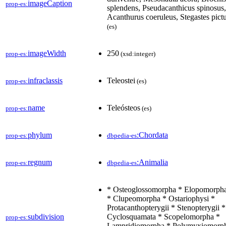
imageCaption
prop-es:
splendens, Pseudacanthicus spinosus,
Acanthurus coeruleus, Stegastes pict
(es)
imageWidth
250
prop-es:
(xsd:integer)
infraclassis
Teleostei
prop-es:
(es)
name
Teleósteos
prop-es:
(es)
phylum
:Chordata
prop-es:
dbpedia-es
regnum
:Animalia
prop-es:
dbpedia-es
* Osteoglossomorpha * Elopomorph
* Clupeomorpha * Ostariophysi *
Protacanthopterygii * Stenopterygii *
subdivision
Cyclosquamata * Scopelomorpha *
prop-es:
Lampridiomorpha * Polymyxiomorp