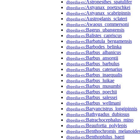
:Astronesthes_spatulifer
dbpedia-es
:Astyanax_poetzschkei
dbpedia-es
:Astyanax_scabripinnis
dbpedia-es
:Austroglanis_sclateri
dbpedia-es
:Awaous_commersoni
dbpedia-es
:Bagrus_ubangensis
dbpedia-es
:Balistes_capriscus
dbpedia-es
:Barbatula_bergamensis
dbpedia-es
:Barbodes_belinka
dbpedia-es
:Barbus_albanicus
dbpedia-es
:Barbus_ansorgii
dbpedia-es
:Barbus_barbulus
dbpedia-es
:Barbus_catenarius
dbpedia-es
:Barbus_inaequalis
dbpedia-es
:Barbus_luikae
dbpedia-es
:Barbus_musumbi
dbpedia-es
:Barbus_poechii
dbpedia-es
:Barbus_salessei
dbpedia-es
:Barbus_wellmani
dbpedia-es
:Baryancistrus_longipinnis
dbpedia-es
:Bathygadus_dubiosus
dbpedia-es
:Batrachocephalus_mino
dbpedia-es
:Beaufortia_polylepis
dbpedia-es
:Benthochromis_melanoide
dbpedia-es
:Benthophilus_baeri
dbpedia-es