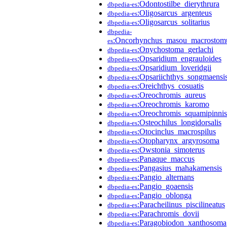
:Odontostilbe_dierythrura
dbpedia-es
:Oligosarcus_argenteus
dbpedia-es
:Oligosarcus_solitarius
dbpedia-es
dbpedia-
:Oncorhynchus_masou_macrostom
es
:Onychostoma_gerlachi
dbpedia-es
:Opsaridium_engrauloides
dbpedia-es
:Opsaridium_loveridgii
dbpedia-es
:Opsariichthys_songmaensi
dbpedia-es
:Oreichthys_cosuatis
dbpedia-es
:Oreochromis_aureus
dbpedia-es
:Oreochromis_karomo
dbpedia-es
:Oreochromis_squamipinnis
dbpedia-es
:Osteochilus_longidorsalis
dbpedia-es
:Otocinclus_macrospilus
dbpedia-es
:Otopharynx_argyrosoma
dbpedia-es
:Owstonia_simoterus
dbpedia-es
:Panaque_maccus
dbpedia-es
:Pangasius_mahakamensis
dbpedia-es
:Pangio_alternans
dbpedia-es
:Pangio_goaensis
dbpedia-es
:Pangio_oblonga
dbpedia-es
:Paracheilinus_piscilineatus
dbpedia-es
:Parachromis_dovii
dbpedia-es
:Paragobiodon_xanthosoma
dbpedia-es