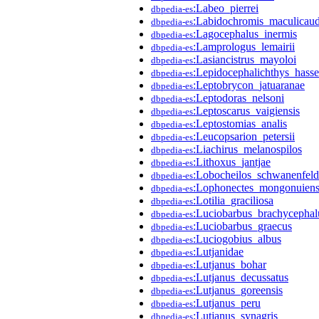
:Labeo_pierrei
dbpedia-es
:Labidochromis_maculicau
dbpedia-es
:Lagocephalus_inermis
dbpedia-es
:Lamprologus_lemairii
dbpedia-es
:Lasiancistrus_mayoloi
dbpedia-es
:Lepidocephalichthys_hassel
dbpedia-es
:Leptobrycon_jatuaranae
dbpedia-es
:Leptodoras_nelsoni
dbpedia-es
:Leptoscarus_vaigiensis
dbpedia-es
:Leptostomias_analis
dbpedia-es
:Leucopsarion_petersii
dbpedia-es
:Liachirus_melanospilos
dbpedia-es
:Lithoxus_jantjae
dbpedia-es
:Lobocheilos_schwanenfeld
dbpedia-es
:Lophonectes_mongonuiens
dbpedia-es
:Lotilia_graciliosa
dbpedia-es
:Luciobarbus_brachycephal
dbpedia-es
:Luciobarbus_graecus
dbpedia-es
:Luciogobius_albus
dbpedia-es
:Lutjanidae
dbpedia-es
:Lutjanus_bohar
dbpedia-es
:Lutjanus_decussatus
dbpedia-es
:Lutjanus_goreensis
dbpedia-es
:Lutjanus_peru
dbpedia-es
:Lutjanus_synagris
dbpedia-es