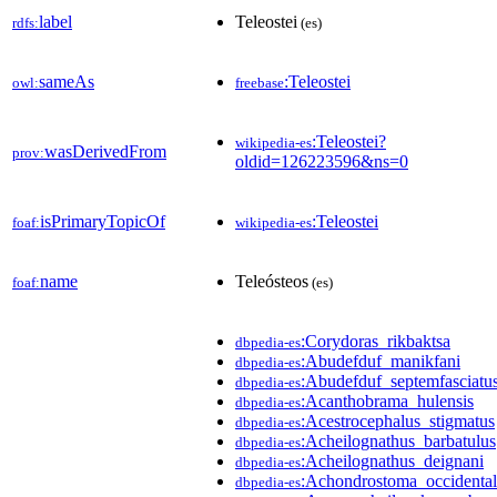
label
Teleostei
rdfs:
(es)
sameAs
:Teleostei
owl:
freebase
:Teleostei?
wikipedia-es
wasDerivedFrom
prov:
oldid=126223596&ns=0
isPrimaryTopicOf
:Teleostei
foaf:
wikipedia-es
name
Teleósteos
foaf:
(es)
:Corydoras_rikbaktsa
dbpedia-es
:Abudefduf_manikfani
dbpedia-es
:Abudefduf_septemfasciatu
dbpedia-es
:Acanthobrama_hulensis
dbpedia-es
:Acestrocephalus_stigmatus
dbpedia-es
:Acheilognathus_barbatulus
dbpedia-es
:Acheilognathus_deignani
dbpedia-es
:Achondrostoma_occidental
dbpedia-es