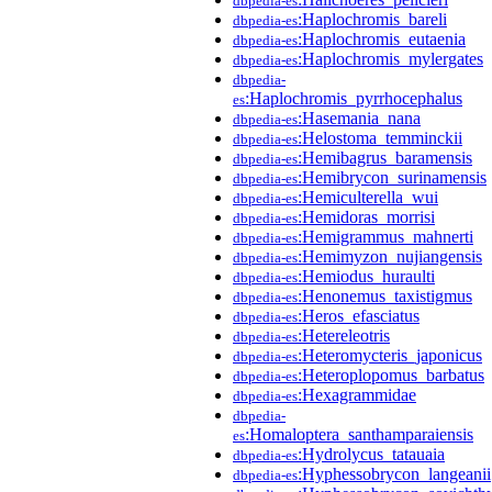
dbpedia-es
:Haplochromis_bareli
dbpedia-es
:Haplochromis_eutaenia
dbpedia-es
:Haplochromis_mylergates
dbpedia-es
dbpedia-
:Haplochromis_pyrrhocephalus
es
:Hasemania_nana
dbpedia-es
:Helostoma_temminckii
dbpedia-es
:Hemibagrus_baramensis
dbpedia-es
:Hemibrycon_surinamensis
dbpedia-es
:Hemiculterella_wui
dbpedia-es
:Hemidoras_morrisi
dbpedia-es
:Hemigrammus_mahnerti
dbpedia-es
:Hemimyzon_nujiangensis
dbpedia-es
:Hemiodus_huraulti
dbpedia-es
:Henonemus_taxistigmus
dbpedia-es
:Heros_efasciatus
dbpedia-es
:Hetereleotris
dbpedia-es
:Heteromycteris_japonicus
dbpedia-es
:Heteroplopomus_barbatus
dbpedia-es
:Hexagrammidae
dbpedia-es
dbpedia-
:Homaloptera_santhamparaiensis
es
:Hydrolycus_tatauaia
dbpedia-es
:Hyphessobrycon_langeanii
dbpedia-es