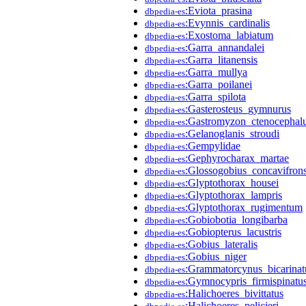
:Eviota_prasina
dbpedia-es
:Evynnis_cardinalis
dbpedia-es
:Exostoma_labiatum
dbpedia-es
:Garra_annandalei
dbpedia-es
:Garra_litanensis
dbpedia-es
:Garra_mullya
dbpedia-es
:Garra_poilanei
dbpedia-es
:Garra_spilota
dbpedia-es
:Gasterosteus_gymnurus
dbpedia-es
:Gastromyzon_ctenocephal
dbpedia-es
:Gelanoglanis_stroudi
dbpedia-es
:Gempylidae
dbpedia-es
:Gephyrocharax_martae
dbpedia-es
:Glossogobius_concavifron
dbpedia-es
:Glyptothorax_housei
dbpedia-es
:Glyptothorax_lampris
dbpedia-es
:Glyptothorax_rugimentum
dbpedia-es
:Gobiobotia_longibarba
dbpedia-es
:Gobiopterus_lacustris
dbpedia-es
:Gobius_lateralis
dbpedia-es
:Gobius_niger
dbpedia-es
:Grammatorcynus_bicarinat
dbpedia-es
:Gymnocypris_firmispinatu
dbpedia-es
:Halichoeres_bivittatus
dbpedia-es
:Halichoeres_pelicieri