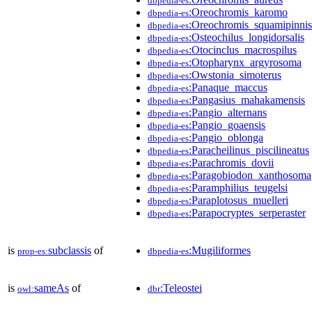
dbpedia-es
:Oreochromis_karomo
dbpedia-es
:Oreochromis_squamipinnis
dbpedia-es
:Osteochilus_longidorsalis
dbpedia-es
:Otocinclus_macrospilus
dbpedia-es
:Otopharynx_argyrosoma
dbpedia-es
:Owstonia_simoterus
dbpedia-es
:Panaque_maccus
dbpedia-es
:Pangasius_mahakamensis
dbpedia-es
:Pangio_alternans
dbpedia-es
:Pangio_goaensis
dbpedia-es
:Pangio_oblonga
dbpedia-es
:Paracheilinus_piscilineatus
dbpedia-es
:Parachromis_dovii
dbpedia-es
:Paragobiodon_xanthosoma
dbpedia-es
:Paramphilius_teugelsi
dbpedia-es
:Paraplotosus_muelleri
dbpedia-es
:Parapocryptes_serperaster
dbpedia-es
is
subclassis
of
:Mugiliformes
prop-es:
dbpedia-es
is
sameAs
of
:Teleostei
owl:
dbr