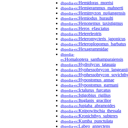
:Hemidoras_morrisi
dbpedia-es
:Hemigrammus_mahnerti
dbpedia-es
:Hemimyzon_nujiangensis
dbpedia-es
:Hemiodus_huraulti
dbpedia-es
:Henonemus_taxistigmus
dbpedia-es
:Heros_efasciatus
dbpedia-es
:Hetereleotris
dbpedia-es
:Heteromycteris_japonicus
dbpedia-es
:Heteroplopomus_barbatus
dbpedia-es
:Hexagrammidae
dbpedia-es
dbpedia-
:Homaloptera_santhamparaiensis
es
:Hydrolycus_tatauaia
dbpedia-es
:Hyphessobrycon_langeanii
dbpedia-es
:Hyphessobrycon_sovichth
dbpedia-es
:Hypostomus_annae
dbpedia-es
:Hypostomus_garmani
dbpedia-es
:Ictalurus_furcatus
dbpedia-es
:Istigobius_rigilius
dbpedia-es
:Ituglanis_gracilior
dbpedia-es
:Jupiaba_abramoides
dbpedia-es
:Knipowitschia_thessala
dbpedia-es
:Kronichthys_subteres
dbpedia-es
:Kumba_punctulata
dbpedia-es
:Labeo_annectens
dbpedia-es