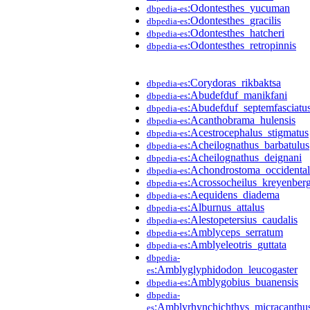
:Odontesthes_yucuman
dbpedia-es
:Odontesthes_gracilis
dbpedia-es
:Odontesthes_hatcheri
dbpedia-es
:Odontesthes_retropinnis
dbpedia-es
:Corydoras_rikbaktsa
dbpedia-es
:Abudefduf_manikfani
dbpedia-es
:Abudefduf_septemfasciatu
dbpedia-es
:Acanthobrama_hulensis
dbpedia-es
:Acestrocephalus_stigmatus
dbpedia-es
:Acheilognathus_barbatulus
dbpedia-es
:Acheilognathus_deignani
dbpedia-es
:Achondrostoma_occidental
dbpedia-es
:Acrossocheilus_kreyenberg
dbpedia-es
:Aequidens_diadema
dbpedia-es
:Alburnus_attalus
dbpedia-es
:Alestopetersius_caudalis
dbpedia-es
:Amblyceps_serratum
dbpedia-es
:Amblyeleotris_guttata
dbpedia-es
dbpedia-
:Amblyglyphidodon_leucogaster
es
:Amblygobius_buanensis
dbpedia-es
dbpedia-
:Amblyrhynchichthys_micracanthu
es