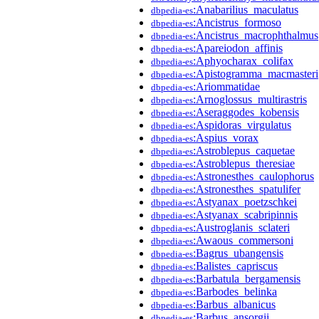
:Anabarilius_maculatus
dbpedia-es
:Ancistrus_formoso
dbpedia-es
:Ancistrus_macrophthalmus
dbpedia-es
:Apareiodon_affinis
dbpedia-es
:Aphyocharax_colifax
dbpedia-es
:Apistogramma_macmasteri
dbpedia-es
:Ariommatidae
dbpedia-es
:Arnoglossus_multirastris
dbpedia-es
:Aseraggodes_kobensis
dbpedia-es
:Aspidoras_virgulatus
dbpedia-es
:Aspius_vorax
dbpedia-es
:Astroblepus_caquetae
dbpedia-es
:Astroblepus_theresiae
dbpedia-es
:Astronesthes_caulophorus
dbpedia-es
:Astronesthes_spatulifer
dbpedia-es
:Astyanax_poetzschkei
dbpedia-es
:Astyanax_scabripinnis
dbpedia-es
:Austroglanis_sclateri
dbpedia-es
:Awaous_commersoni
dbpedia-es
:Bagrus_ubangensis
dbpedia-es
:Balistes_capriscus
dbpedia-es
:Barbatula_bergamensis
dbpedia-es
:Barbodes_belinka
dbpedia-es
:Barbus_albanicus
dbpedia-es
:Barbus_ansorgii
dbpedia-es