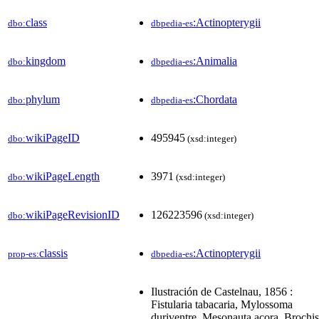
class
:Actinopterygii
dbo:
dbpedia-es
kingdom
:Animalia
dbo:
dbpedia-es
phylum
:Chordata
dbo:
dbpedia-es
wikiPageID
495945
dbo:
(xsd:integer)
wikiPageLength
3971
dbo:
(xsd:integer)
wikiPageRevisionID
126223596
dbo:
(xsd:integer)
classis
:Actinopterygii
prop-es:
dbpedia-es
Ilustración de Castelnau, 1856 :
Fistularia tabacaria, Mylossoma
duriventre, Mesonauta acora, Brochis