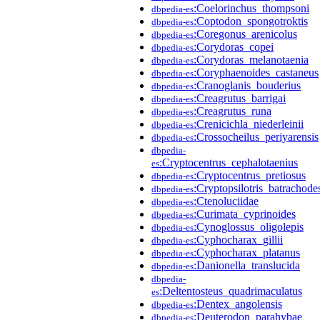
:Coelorinchus_thompsoni
dbpedia-es
:Coptodon_spongotroktis
dbpedia-es
:Coregonus_arenicolus
dbpedia-es
:Corydoras_copei
dbpedia-es
:Corydoras_melanotaenia
dbpedia-es
:Coryphaenoides_castaneus
dbpedia-es
:Cranoglanis_bouderius
dbpedia-es
:Creagrutus_barrigai
dbpedia-es
:Creagrutus_runa
dbpedia-es
:Crenicichla_niederleinii
dbpedia-es
:Crossocheilus_periyarensis
dbpedia-es
dbpedia-
:Cryptocentrus_cephalotaenius
es
:Cryptocentrus_pretiosus
dbpedia-es
:Cryptopsilotris_batrachode
dbpedia-es
:Ctenoluciidae
dbpedia-es
:Curimata_cyprinoides
dbpedia-es
:Cynoglossus_oligolepis
dbpedia-es
:Cyphocharax_gillii
dbpedia-es
:Cyphocharax_platanus
dbpedia-es
:Danionella_translucida
dbpedia-es
dbpedia-
:Deltentosteus_quadrimaculatus
es
:Dentex_angolensis
dbpedia-es
:Deuterodon_parahybae
dbpedia-es