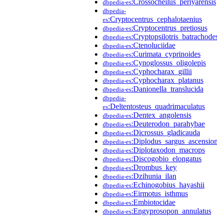
:Crossocheilus_periyarensis
dbpedia-es
dbpedia-
:Cryptocentrus_cephalotaenius
es
:Cryptocentrus_pretiosus
dbpedia-es
:Cryptopsilotris_batrachode
dbpedia-es
:Ctenoluciidae
dbpedia-es
:Curimata_cyprinoides
dbpedia-es
:Cynoglossus_oligolepis
dbpedia-es
:Cyphocharax_gillii
dbpedia-es
:Cyphocharax_platanus
dbpedia-es
:Danionella_translucida
dbpedia-es
dbpedia-
:Deltentosteus_quadrimaculatus
es
:Dentex_angolensis
dbpedia-es
:Deuterodon_parahybae
dbpedia-es
:Dicrossus_gladicauda
dbpedia-es
:Diplodus_sargus_ascension
dbpedia-es
:Diplotaxodon_macrops
dbpedia-es
:Discogobio_elongatus
dbpedia-es
:Drombus_key
dbpedia-es
:Dzihunia_ilan
dbpedia-es
:Echinogobius_hayashii
dbpedia-es
:Eirmotus_isthmus
dbpedia-es
:Embiotocidae
dbpedia-es
:Engyprosopon_annulatus
dbpedia-es