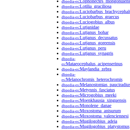
:Lophonectes_mongonuiens
dbpedia-es
:Lotilia_graciliosa
dbpedia-es
:Luciobarbus_brachycephal
dbpedia-es
:Luciobarbus_graecus
dbpedia-es
:Luciogobius_albus
dbpedia-es
:Lutjanidae
dbpedia-es
:Lutjanus_bohar
dbpedia-es
:Lutjanus_decussatus
dbpedia-es
:Lutjanus_goreensis
dbpedia-es
:Lutjanus_peru
dbpedia-es
:Lutjanus_synagris
dbpedia-es
dbpedia-
:Mataeocephalus_acipenserinus
es
:Maylandia_zebra
dbpedia-es
dbpedia-
:Melanochromis_heterochromis
es
:Melanostomias_pauciradiu
dbpedia-es
:Metynnis_fasciatus
dbpedia-es
:Microgobius_meeki
dbpedia-es
:Moenkhausia_xinguensis
dbpedia-es
:Monolene_danae
dbpedia-es
:Moxostoma_anisurum
dbpedia-es
:Moxostoma_valenciennesi
dbpedia-es
:Mugilogobius_adeia
dbpedia-es
:Mugilogobius_platystomus
dbpedia-es