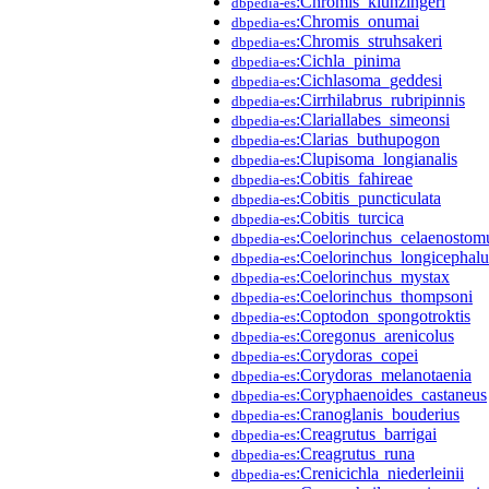
:Chromis_klunzingeri
dbpedia-es
:Chromis_onumai
dbpedia-es
:Chromis_struhsakeri
dbpedia-es
:Cichla_pinima
dbpedia-es
:Cichlasoma_geddesi
dbpedia-es
:Cirrhilabrus_rubripinnis
dbpedia-es
:Clariallabes_simeonsi
dbpedia-es
:Clarias_buthupogon
dbpedia-es
:Clupisoma_longianalis
dbpedia-es
:Cobitis_fahireae
dbpedia-es
:Cobitis_puncticulata
dbpedia-es
:Cobitis_turcica
dbpedia-es
:Coelorinchus_celaenostom
dbpedia-es
:Coelorinchus_longicephalu
dbpedia-es
:Coelorinchus_mystax
dbpedia-es
:Coelorinchus_thompsoni
dbpedia-es
:Coptodon_spongotroktis
dbpedia-es
:Coregonus_arenicolus
dbpedia-es
:Corydoras_copei
dbpedia-es
:Corydoras_melanotaenia
dbpedia-es
:Coryphaenoides_castaneus
dbpedia-es
:Cranoglanis_bouderius
dbpedia-es
:Creagrutus_barrigai
dbpedia-es
:Creagrutus_runa
dbpedia-es
:Crenicichla_niederleinii
dbpedia-es