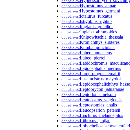
:Hyphessobrycon_sovichth
dbpedia-es
:Hypostomus_annae
dbpedia-es
:Hypostomus_garmani
dbpedia-es
:Ictalurus_furcatus
dbpedia-es
:Istigobius_rigilius
dbpedia-es
:Ituglanis_gracilior
dbpedia-es
:Jupiaba_abramoides
dbpedia-es
:Knipowitschia_thessala
dbpedia-es
:Kronichthys_subteres
dbpedia-es
:Kumba_punctulata
dbpedia-es
:Labeo_annectens
dbpedia-es
:Labeo_pierrei
dbpedia-es
:Labidochromis_maculicau
dbpedia-es
:Lagocephalus_inermis
dbpedia-es
:Lamprologus_lemairii
dbpedia-es
:Lasiancistrus_mayoloi
dbpedia-es
:Lepidocephalichthys_hassel
dbpedia-es
:Leptobrycon_jatuaranae
dbpedia-es
:Leptodoras_nelsoni
dbpedia-es
:Leptoscarus_vaigiensis
dbpedia-es
:Leptostomias_analis
dbpedia-es
:Leucopsarion_petersii
dbpedia-es
:Liachirus_melanospilos
dbpedia-es
:Lithoxus_jantjae
dbpedia-es
:Lobocheilos_schwanenfeld
dbpedia-es