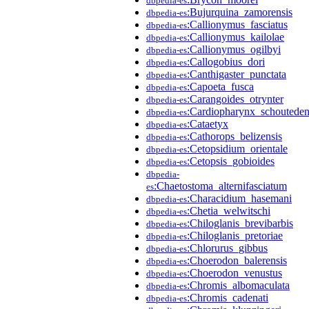
dbpedia-es
:Bujurquina_zamorensis
dbpedia-es
:Callionymus_fasciatus
dbpedia-es
:Callionymus_kailolae
dbpedia-es
:Callionymus_ogilbyi
dbpedia-es
:Callogobius_dori
dbpedia-es
:Canthigaster_punctata
dbpedia-es
:Capoeta_fusca
dbpedia-es
:Carangoides_otrynter
dbpedia-es
:Cardiopharynx_schouteden
dbpedia-es
:Cataetyx
dbpedia-es
:Cathorops_belizensis
dbpedia-es
:Cetopsidium_orientale
dbpedia-es
:Cetopsis_gobioides
dbpedia-es
dbpedia-
:Chaetostoma_alternifasciatum
es
:Characidium_hasemani
dbpedia-es
:Chetia_welwitschi
dbpedia-es
:Chiloglanis_brevibarbis
dbpedia-es
:Chiloglanis_pretoriae
dbpedia-es
:Chlorurus_gibbus
dbpedia-es
:Choerodon_balerensis
dbpedia-es
:Choerodon_venustus
dbpedia-es
:Chromis_albomaculata
dbpedia-es
:Chromis_cadenati
dbpedia-es