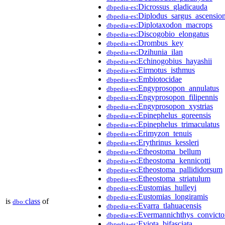
:Dicrossus_gladicauda
dbpedia-es
:Diplodus_sargus_ascension
dbpedia-es
:Diplotaxodon_macrops
dbpedia-es
:Discogobio_elongatus
dbpedia-es
:Drombus_key
dbpedia-es
:Dzihunia_ilan
dbpedia-es
:Echinogobius_hayashii
dbpedia-es
:Eirmotus_isthmus
dbpedia-es
:Embiotocidae
dbpedia-es
:Engyprosopon_annulatus
dbpedia-es
:Engyprosopon_filipennis
dbpedia-es
:Engyprosopon_xystrias
dbpedia-es
:Epinephelus_goreensis
dbpedia-es
:Epinephelus_trimaculatus
dbpedia-es
:Erimyzon_tenuis
dbpedia-es
:Erythrinus_kessleri
dbpedia-es
:Etheostoma_bellum
dbpedia-es
:Etheostoma_kennicotti
dbpedia-es
:Etheostoma_pallididorsum
dbpedia-es
:Etheostoma_striatulum
dbpedia-es
:Eustomias_hulleyi
dbpedia-es
:Eustomias_longiramis
dbpedia-es
is
class
of
dbo:
:Evarra_tlahuacensis
dbpedia-es
:Evermannichthys_convicto
dbpedia-es
:Eviota_bifasciata
dbpedia-es