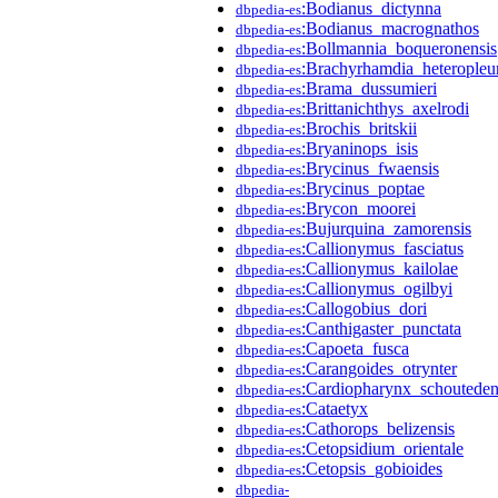
:Bodianus_dictynna
dbpedia-es
:Bodianus_macrognathos
dbpedia-es
:Bollmannia_boqueronensis
dbpedia-es
:Brachyrhamdia_heteropleu
dbpedia-es
:Brama_dussumieri
dbpedia-es
:Brittanichthys_axelrodi
dbpedia-es
:Brochis_britskii
dbpedia-es
:Bryaninops_isis
dbpedia-es
:Brycinus_fwaensis
dbpedia-es
:Brycinus_poptae
dbpedia-es
:Brycon_moorei
dbpedia-es
:Bujurquina_zamorensis
dbpedia-es
:Callionymus_fasciatus
dbpedia-es
:Callionymus_kailolae
dbpedia-es
:Callionymus_ogilbyi
dbpedia-es
:Callogobius_dori
dbpedia-es
:Canthigaster_punctata
dbpedia-es
:Capoeta_fusca
dbpedia-es
:Carangoides_otrynter
dbpedia-es
:Cardiopharynx_schouteden
dbpedia-es
:Cataetyx
dbpedia-es
:Cathorops_belizensis
dbpedia-es
:Cetopsidium_orientale
dbpedia-es
:Cetopsis_gobioides
dbpedia-es
dbpedia-