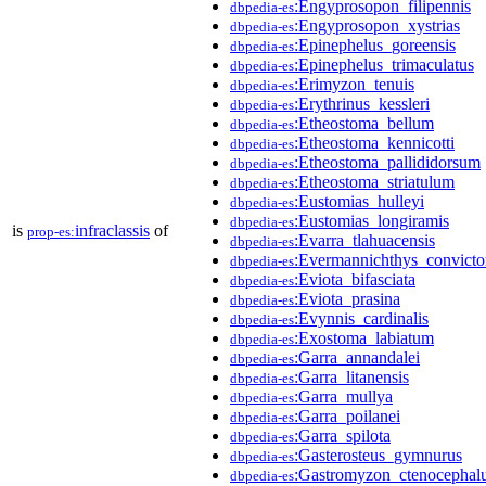
:Engyprosopon_filipennis
dbpedia-es
:Engyprosopon_xystrias
dbpedia-es
:Epinephelus_goreensis
dbpedia-es
:Epinephelus_trimaculatus
dbpedia-es
:Erimyzon_tenuis
dbpedia-es
:Erythrinus_kessleri
dbpedia-es
:Etheostoma_bellum
dbpedia-es
:Etheostoma_kennicotti
dbpedia-es
:Etheostoma_pallididorsum
dbpedia-es
:Etheostoma_striatulum
dbpedia-es
:Eustomias_hulleyi
dbpedia-es
:Eustomias_longiramis
dbpedia-es
is
infraclassis
of
prop-es:
:Evarra_tlahuacensis
dbpedia-es
:Evermannichthys_convicto
dbpedia-es
:Eviota_bifasciata
dbpedia-es
:Eviota_prasina
dbpedia-es
:Evynnis_cardinalis
dbpedia-es
:Exostoma_labiatum
dbpedia-es
:Garra_annandalei
dbpedia-es
:Garra_litanensis
dbpedia-es
:Garra_mullya
dbpedia-es
:Garra_poilanei
dbpedia-es
:Garra_spilota
dbpedia-es
:Gasterosteus_gymnurus
dbpedia-es
:Gastromyzon_ctenocephal
dbpedia-es