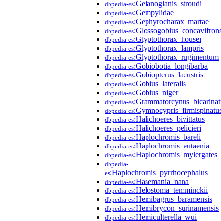
:Gelanoglanis_stroudi
dbpedia-es
:Gempylidae
dbpedia-es
:Gephyrocharax_martae
dbpedia-es
:Glossogobius_concavifron
dbpedia-es
:Glyptothorax_housei
dbpedia-es
:Glyptothorax_lampris
dbpedia-es
:Glyptothorax_rugimentum
dbpedia-es
:Gobiobotia_longibarba
dbpedia-es
:Gobiopterus_lacustris
dbpedia-es
:Gobius_lateralis
dbpedia-es
:Gobius_niger
dbpedia-es
:Grammatorcynus_bicarinat
dbpedia-es
:Gymnocypris_firmispinatu
dbpedia-es
:Halichoeres_bivittatus
dbpedia-es
:Halichoeres_pelicieri
dbpedia-es
:Haplochromis_bareli
dbpedia-es
:Haplochromis_eutaenia
dbpedia-es
:Haplochromis_mylergates
dbpedia-es
dbpedia-
:Haplochromis_pyrrhocephalus
es
:Hasemania_nana
dbpedia-es
:Helostoma_temminckii
dbpedia-es
:Hemibagrus_baramensis
dbpedia-es
:Hemibrycon_surinamensis
dbpedia-es
:Hemiculterella_wui
dbpedia-es