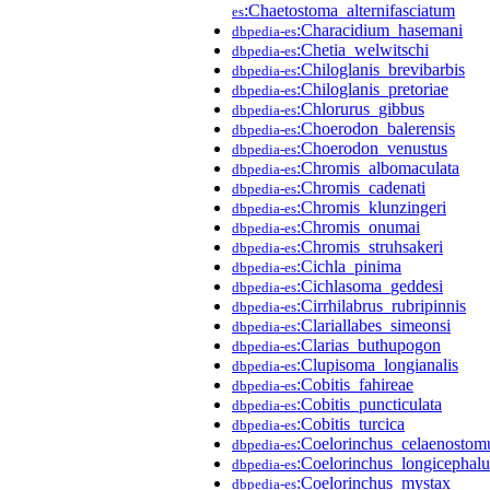
:Chaetostoma_alternifasciatum
es
:Characidium_hasemani
dbpedia-es
:Chetia_welwitschi
dbpedia-es
:Chiloglanis_brevibarbis
dbpedia-es
:Chiloglanis_pretoriae
dbpedia-es
:Chlorurus_gibbus
dbpedia-es
:Choerodon_balerensis
dbpedia-es
:Choerodon_venustus
dbpedia-es
:Chromis_albomaculata
dbpedia-es
:Chromis_cadenati
dbpedia-es
:Chromis_klunzingeri
dbpedia-es
:Chromis_onumai
dbpedia-es
:Chromis_struhsakeri
dbpedia-es
:Cichla_pinima
dbpedia-es
:Cichlasoma_geddesi
dbpedia-es
:Cirrhilabrus_rubripinnis
dbpedia-es
:Clariallabes_simeonsi
dbpedia-es
:Clarias_buthupogon
dbpedia-es
:Clupisoma_longianalis
dbpedia-es
:Cobitis_fahireae
dbpedia-es
:Cobitis_puncticulata
dbpedia-es
:Cobitis_turcica
dbpedia-es
:Coelorinchus_celaenostom
dbpedia-es
:Coelorinchus_longicephalu
dbpedia-es
:Coelorinchus_mystax
dbpedia-es