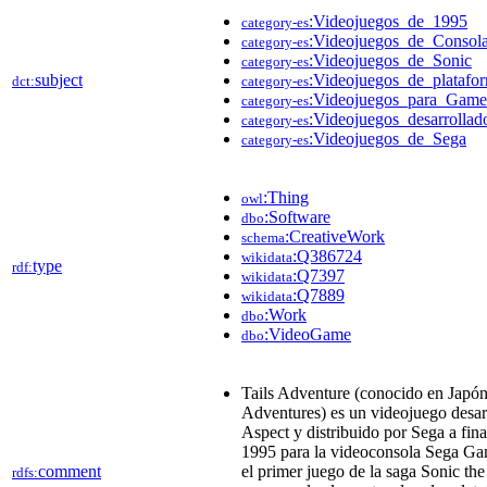
:Videojuegos_de_1995
category-es
:Videojuegos_de_Consola
category-es
:Videojuegos_de_Sonic
category-es
subject
:Videojuegos_de_platafo
dct:
category-es
:Videojuegos_para_Gam
category-es
:Videojuegos_desarrolla
category-es
:Videojuegos_de_Sega
category-es
:Thing
owl
:Software
dbo
:CreativeWork
schema
:Q386724
wikidata
type
rdf:
:Q7397
wikidata
:Q7889
wikidata
:Work
dbo
:VideoGame
dbo
Tails Adventure (conocido en Japó
Adventures) es un videojuego desar
Aspect y distribuido por Sega a fina
1995 para la videoconsola Sega Ga
comment
el primer juego de la saga Sonic t
rdfs: