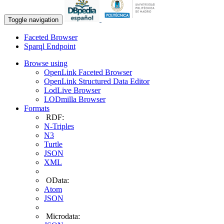
Toggle navigation
Faceted Browser
Sparql Endpoint
Browse using
OpenLink Faceted Browser
OpenLink Structured Data Editor
LodLive Browser
LODmilla Browser
Formats
RDF:
N-Triples
N3
Turtle
JSON
XML
OData:
Atom
JSON
Microdata: