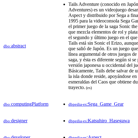
Tails Adventure (conocido en Japó
Adventures) es un videojuego desar
Aspect y distribuido por Sega a fina
1995 para la videoconsola Sega Ga
el primer juego de la saga Sonic t
que mezcla elementos de rol y plat
el segundo y último juego en el que
Tails está sin Sonic el Erizo, aunqu
abstract
dbo:
que salió de Japón. Es un juego que
línea argumental de otros juegos de
saga, y ésta es diferente según si se
versión japonesa u occidental del ju
Básicamente, Tails debe salvar de 
la isla donde reside, apoyándose en
esmeraldas del Caos que obtiene du
trayecto.
(es)
computingPlatform
:Sega_Game_Gear
dbo:
dbpedia-es
designer
:Katsuhiro_Hasegawa
dbo:
dbpedia-es
developer
:Aspect
dbo:
dbpedia-es