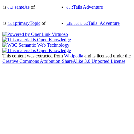
is
sameAs
of
:Tails Adventure
owl:
dbr
is
primaryTopic
of
:Tails_Adventure
foaf:
wikipedia-es
This content was extracted from
Wikipedia
and is licensed under the
Creative Commons Attribution-ShareAlike 3.0 Unported License