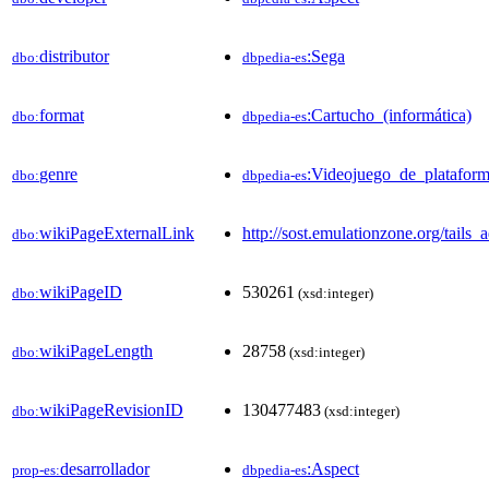
distributor
:Sega
dbo:
dbpedia-es
format
:Cartucho_(informática)
dbo:
dbpedia-es
genre
:Videojuego_de_platafor
dbo:
dbpedia-es
wikiPageExternalLink
http://sost.emulationzone.org/tails
dbo:
wikiPageID
530261
dbo:
(xsd:integer)
wikiPageLength
28758
dbo:
(xsd:integer)
wikiPageRevisionID
130477483
dbo:
(xsd:integer)
desarrollador
:Aspect
prop-es:
dbpedia-es