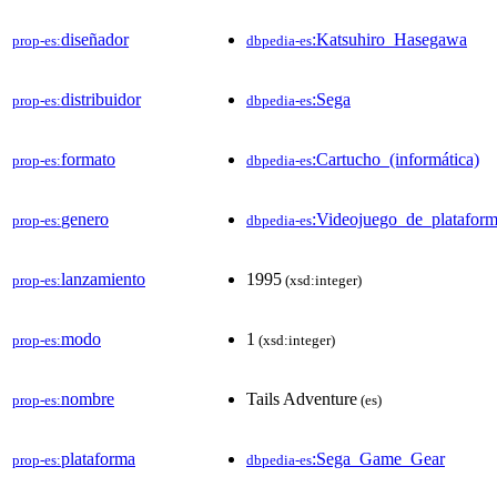
diseñador
:Katsuhiro_Hasegawa
prop-es:
dbpedia-es
distribuidor
:Sega
prop-es:
dbpedia-es
formato
:Cartucho_(informática)
prop-es:
dbpedia-es
genero
:Videojuego_de_platafor
prop-es:
dbpedia-es
lanzamiento
1995
prop-es:
(xsd:integer)
modo
1
prop-es:
(xsd:integer)
nombre
Tails Adventure
prop-es:
(es)
plataforma
:Sega_Game_Gear
prop-es:
dbpedia-es