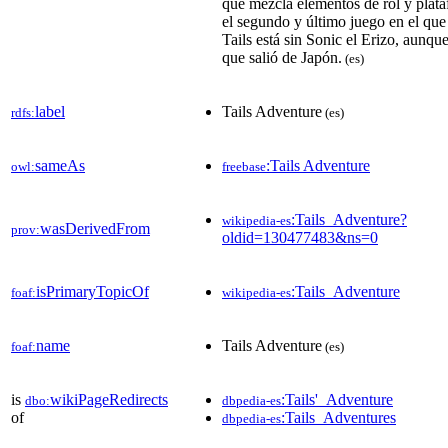
que mezcla elementos de rol y plat
el segundo y último juego en el que
Tails está sin Sonic el Erizo, aunqu
que salió de Japón.
(es)
label
Tails Adventure
rdfs:
(es)
sameAs
:Tails Adventure
owl:
freebase
:Tails_Adventure?
wikipedia-es
wasDerivedFrom
prov:
oldid=130477483&ns=0
isPrimaryTopicOf
:Tails_Adventure
foaf:
wikipedia-es
name
Tails Adventure
foaf:
(es)
is
wikiPageRedirects
:Tails'_Adventure
dbo:
dbpedia-es
of
:Tails_Adventures
dbpedia-es