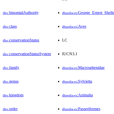
binomialAuthority
:George_Ernest_Shell
dbo:
dbpedia-es
class
:Aves
dbo:
dbpedia-es
conservationStatus
LC
dbo:
conservationStatusSystem
IUCN3.1
dbo:
family
:Macrosphenidae
dbo:
dbpedia-es
genus
:Sylvietta
dbo:
dbpedia-es
kingdom
:Animalia
dbo:
dbpedia-es
order
:Passeriformes
dbo:
dbpedia-es