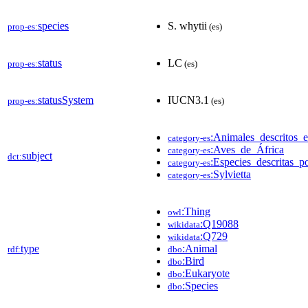
species
S. whytii
prop-es:
(es)
status
LC
prop-es:
(es)
statusSystem
IUCN3.1
prop-es:
(es)
:Animales_descritos_
category-es
:Aves_de_África
category-es
subject
dct:
:Especies_descritas_p
category-es
:Sylvietta
category-es
:Thing
owl
:Q19088
wikidata
:Q729
wikidata
type
:Animal
rdf:
dbo
:Bird
dbo
:Eukaryote
dbo
:Species
dbo