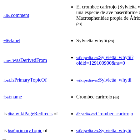
El crombec carirrojo (Sylvietta w
una especie de ave paseriforme d
comment
rdfs:
Macrosphenidae propia de África
(es)
label
Sylvietta whytii
rdfs:
(es)
:Sylvietta_whytii?
wikipedia-es
wasDerivedFrom
prov:
oldid=129100900&ns=0
isPrimaryTopicOf
:Sylvietta_whytii
foaf:
wikipedia-es
name
Crombec carirrojo
foaf:
(es)
is
wikiPageRedirects
of
:Crombec_carirrojo
dbo:
dbpedia-es
is
primaryTopic
of
:Sylvietta_whytii
foaf:
wikipedia-es