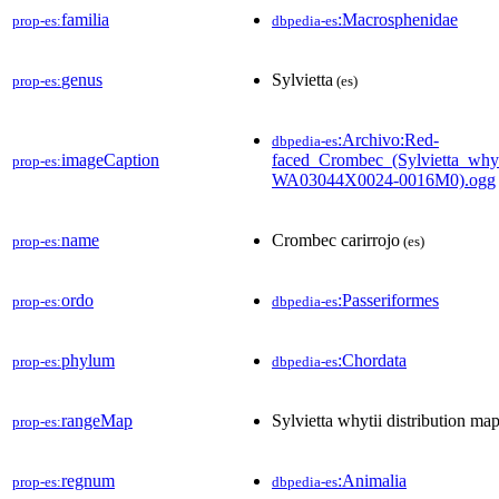
familia
:Macrosphenidae
prop-es:
dbpedia-es
genus
Sylvietta
prop-es:
(es)
:Archivo:Red-
dbpedia-es
imageCaption
faced_Crombec_(Sylvietta_why
prop-es:
WA03044X0024-0016M0).ogg
name
Crombec carirrojo
prop-es:
(es)
ordo
:Passeriformes
prop-es:
dbpedia-es
phylum
:Chordata
prop-es:
dbpedia-es
rangeMap
Sylvietta whytii distribution ma
prop-es:
regnum
:Animalia
prop-es:
dbpedia-es