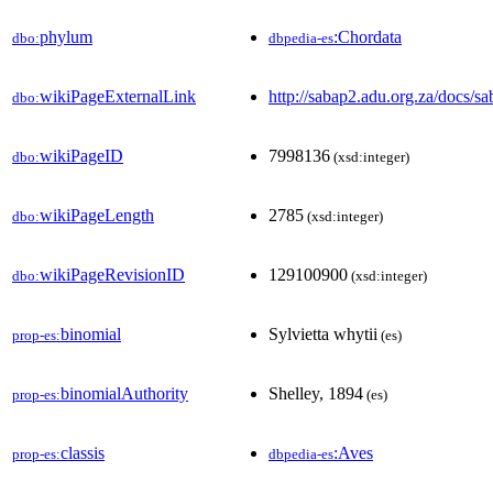
phylum
:Chordata
dbo:
dbpedia-es
wikiPageExternalLink
http://sabap2.adu.org.za/docs/s
dbo:
wikiPageID
7998136
dbo:
(xsd:integer)
wikiPageLength
2785
dbo:
(xsd:integer)
wikiPageRevisionID
129100900
dbo:
(xsd:integer)
binomial
Sylvietta whytii
prop-es:
(es)
binomialAuthority
Shelley, 1894
prop-es:
(es)
classis
:Aves
prop-es:
dbpedia-es