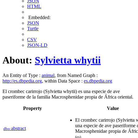
JSON
HTML
Embedded:
JSON
Turtle
CSV
JSON-LD
About:
Sylvietta whytii
An Entity of Type :
animal
, from Named Graph :
http://es.dbpedia.org
, within Data Space :
es.dbpedia.org
El crombec carirrojo (Sylvietta whytii) es una especie de ave
paseriforme de la familia Macrosphenidae propia de África oriental.
Property
Value
El crombec carirrojo (Sylvietta w
una especie de ave paseriforme d
abstract
dbo:
Macrosphenidae propia de África
(es)