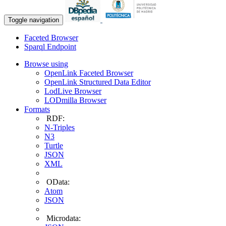
Toggle navigation
Faceted Browser
Sparql Endpoint
Browse using
OpenLink Faceted Browser
OpenLink Structured Data Editor
LodLive Browser
LODmilla Browser
Formats
RDF:
N-Triples
N3
Turtle
JSON
XML
OData:
Atom
JSON
Microdata: