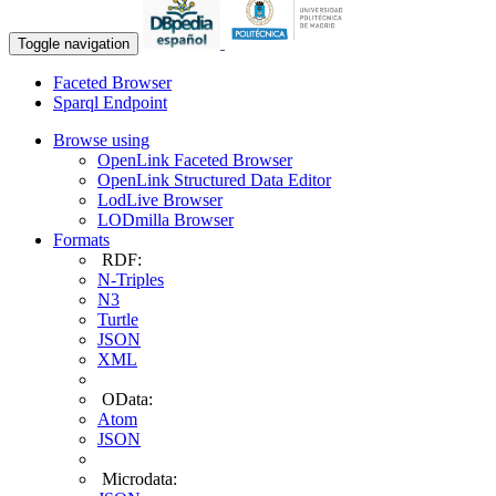
Toggle navigation
Faceted Browser
Sparql Endpoint
Browse using
OpenLink Faceted Browser
OpenLink Structured Data Editor
LodLive Browser
LODmilla Browser
Formats
RDF:
N-Triples
N3
Turtle
JSON
XML
OData:
Atom
JSON
Microdata: