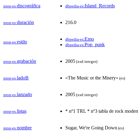
discográfica
:Island_Records
prop-es:
dbpedia-es
duración
216.0
prop-es:
:Emo
dbpedia-es
estilo
prop-es:
:Pop_punk
dbpedia-es
grabación
2005
prop-es:
(xsd:integer)
ladoB
«The Music or the Misery»
prop-es:
(es)
lanzado
2005
prop-es:
(xsd:integer)
listas
* nº1 TRL * nº3 tabla de rock moder
prop-es:
nombre
Sugar, We're Going Down
prop-es:
(es)