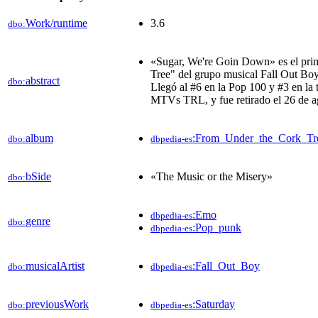
Work/runtime
3.6
dbo:
«Sugar, We're Goin Down» es el prim
Tree" del grupo musical Fall Out Boy,
abstract
dbo:
Llegó al #6 en la Pop 100 y #3 en la 
MTVs TRL, y fue retirado el 26 de a
album
:From_Under_the_Cork_Tr
dbo:
dbpedia-es
bSide
«The Music or the Misery»
dbo:
:Emo
dbpedia-es
genre
dbo:
:Pop_punk
dbpedia-es
musicalArtist
:Fall_Out_Boy
dbo:
dbpedia-es
previousWork
:Saturday
dbo:
dbpedia-es