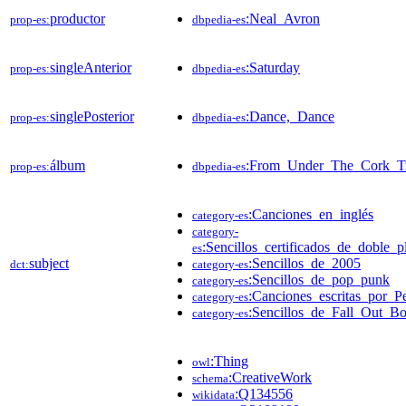
productor
:Neal_Avron
prop-es:
dbpedia-es
singleAnterior
:Saturday
prop-es:
dbpedia-es
singlePosterior
:Dance,_Dance
prop-es:
dbpedia-es
álbum
:From_Under_The_Cork_T
prop-es:
dbpedia-es
:Canciones_en_inglés
category-es
category-
:Sencillos_certificados_de_doble_p
es
subject
:Sencillos_de_2005
dct:
category-es
:Sencillos_de_pop_punk
category-es
:Canciones_escritas_por_P
category-es
:Sencillos_de_Fall_Out_B
category-es
:Thing
owl
:CreativeWork
schema
:Q134556
wikidata