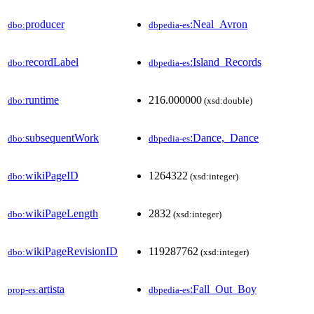
producer
:Neal_Avron
dbo:
dbpedia-es
recordLabel
:Island_Records
dbo:
dbpedia-es
runtime
216.000000
dbo:
(xsd:double)
subsequentWork
:Dance,_Dance
dbo:
dbpedia-es
wikiPageID
1264322
dbo:
(xsd:integer)
wikiPageLength
2832
dbo:
(xsd:integer)
wikiPageRevisionID
119287762
dbo:
(xsd:integer)
artista
:Fall_Out_Boy
prop-es:
dbpedia-es