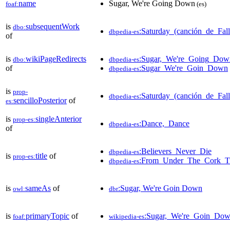
name
Sugar, We're Going Down
foaf:
(es)
is
subsequentWork
dbo:
:Saturday_(canción_de_Fa
dbpedia-es
of
is
wikiPageRedirects
:Sugar,_We're_Going_Dow
dbo:
dbpedia-es
of
:Sugar_We're_Goin_Down
dbpedia-es
is
prop-
:Saturday_(canción_de_Fa
dbpedia-es
sencilloPosterior
of
es:
is
singleAnterior
prop-es:
:Dance,_Dance
dbpedia-es
of
:Believers_Never_Die
dbpedia-es
is
title
of
prop-es:
:From_Under_The_Cork_T
dbpedia-es
is
sameAs
of
:Sugar, We're Goin Down
owl:
dbr
is
primaryTopic
of
:Sugar,_We're_Goin_Do
foaf:
wikipedia-es