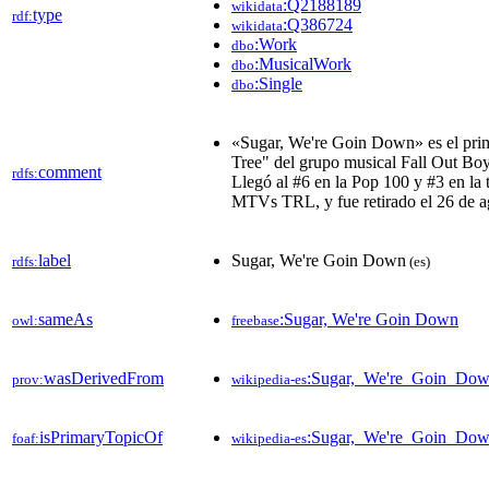
:Q2188189
wikidata
type
rdf:
:Q386724
wikidata
:Work
dbo
:MusicalWork
dbo
:Single
dbo
«Sugar, We're Goin Down» es el prim
Tree" del grupo musical Fall Out Boy,
comment
rdfs:
Llegó al #6 en la Pop 100 y #3 en la 
MTVs TRL, y fue retirado el 26 de a
label
Sugar, We're Goin Down
rdfs:
(es)
sameAs
:Sugar, We're Goin Down
owl:
freebase
wasDerivedFrom
:Sugar,_We're_Goin_Do
prov:
wikipedia-es
isPrimaryTopicOf
:Sugar,_We're_Goin_Do
foaf:
wikipedia-es