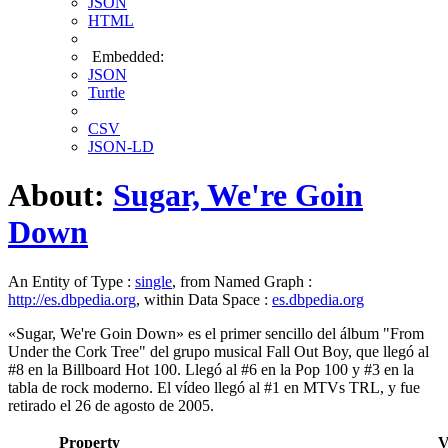
JSON
HTML
Embedded:
JSON
Turtle
CSV
JSON-LD
About:
Sugar, We're Goin
Down
An Entity of Type :
single
, from Named Graph :
http://es.dbpedia.org
, within Data Space :
es.dbpedia.org
«Sugar, We're Goin Down» es el primer sencillo del álbum "From
Under the Cork Tree" del grupo musical Fall Out Boy, que llegó al
#8 en la Billboard Hot 100. Llegó al #6 en la Pop 100 y #3 en la
tabla de rock moderno. El vídeo llegó al #1 en MTVs TRL, y fue
retirado el 26 de agosto de 2005.
Property
V