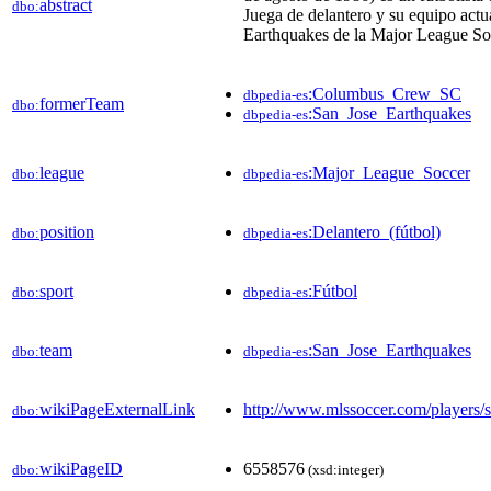
abstract
dbo:
Juega de delantero y su equipo actua
Earthquakes de la Major League So
:Columbus_Crew_SC
dbpedia-es
formerTeam
dbo:
:San_Jose_Earthquakes
dbpedia-es
league
:Major_League_Soccer
dbo:
dbpedia-es
position
:Delantero_(fútbol)
dbo:
dbpedia-es
sport
:Fútbol
dbo:
dbpedia-es
team
:San_Jose_Earthquakes
dbo:
dbpedia-es
wikiPageExternalLink
http://www.mlssoccer.com/players/s
dbo:
wikiPageID
6558576
dbo:
(xsd:integer)