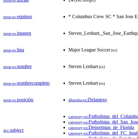
prop-es:
(xsd:integer)
equipos
* Columbus Crew SC * San Jose E
prop-es:
imagen
Steven_Lenhart,_San_Jose_Earthqu
prop-es:
liga
Major League Soccer
prop-es:
(es)
nombre
Steven Lenhart
prop-es:
(es)
nombrecompleto
Steven Lenhart
prop-es:
(es)
posición
:Delantero
prop-es:
dbpedia-es
:Futbolistas_del_Colum
category-es
:Futbolistas_del_San_Jos
category-es
:Deportistas_de_Florida
category-es
subject
dct:
:Futbolistas_del_FC_Imab
category-es