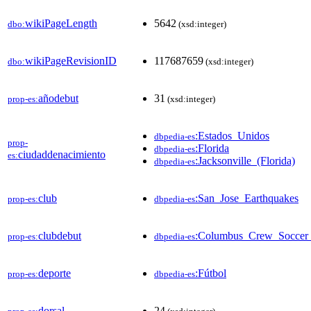
wikiPageLength
5642
dbo:
(xsd:integer)
wikiPageRevisionID
117687659
dbo:
(xsd:integer)
añodebut
31
prop-es:
(xsd:integer)
:Estados_Unidos
dbpedia-es
prop-
:Florida
dbpedia-es
ciudaddenacimiento
es:
:Jacksonville_(Florida)
dbpedia-es
club
:San_Jose_Earthquakes
prop-es:
dbpedia-es
clubdebut
:Columbus_Crew_Soccer
prop-es:
dbpedia-es
deporte
:Fútbol
prop-es:
dbpedia-es
dorsal
24