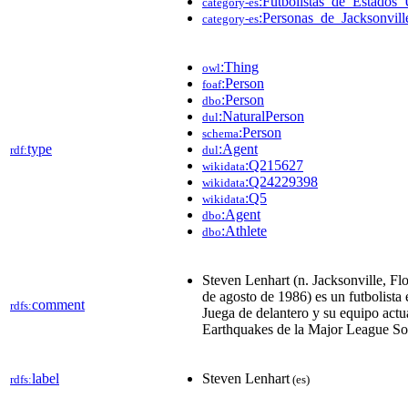
:Futbolistas_de_Estados
category-es
:Personas_de_Jacksonvill
category-es
:Thing
owl
:Person
foaf
:Person
dbo
:NaturalPerson
dul
:Person
schema
type
:Agent
rdf:
dul
:Q215627
wikidata
:Q24229398
wikidata
:Q5
wikidata
:Agent
dbo
:Athlete
dbo
Steven Lenhart (n. Jacksonville, Fl
de agosto de 1986) es un futbolista
comment
rdfs:
Juega de delantero y su equipo actua
Earthquakes de la Major League So
label
Steven Lenhart
rdfs:
(es)