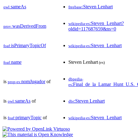
sameAs
:Steven Lenhart
owl:
freebase
:Steven_Lenhart?
wikipedia-es
wasDerivedFrom
prov:
oldid=117687659&ns=0
isPrimaryTopicOf
:Steven_Lenhart
foaf:
wikipedia-es
name
Steven Lenhart
foaf:
(es)
dbpedia-
is
nomJugador
of
prop-es:
:Final_de_la_Lamar_Hunt_U.S.
es
is
sameAs
of
:Steven Lenhart
owl:
dbr
is
primaryTopic
of
:Steven_Lenhart
foaf:
wikipedia-es