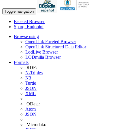
Toggle navigation
Faceted Browser
Sparql Endpoint
Browse using
OpenLink Faceted Browser
OpenLink Structured Data Editor
LodLive Browser
LODmilla Browser
Formats
RDF:
N-Triples
N3
Turtle
JSON
XML
OData:
Atom
JSON
Microdata: