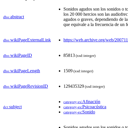
Sonidos agudos son los sonidos o to
los 20 000 hercios son las audiofre
abstract
dbo:
agudos o graves, dependiendo de la 
que equivale a la frecuencia de un
wikiPageExternalLink
https://web.archive.org/web/20071
dbo:
wikiPageID
85813
dbo:
(xsd:integer)
wikiPageLength
1509
dbo:
(xsd:integer)
wikiPageRevisionID
129435329
dbo:
(xsd:integer)
:Afinación
category-es
subject
:Psicoacústica
dct:
category-es
:Sonido
category-es
Sonidos agudos son los sonidos o to