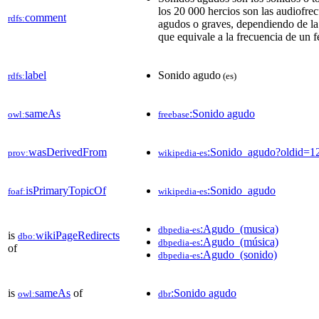
los 20 000 hercios son las audiofre
comment
rdfs:
agudos o graves, dependiendo de la 
que equivale a la frecuencia de un
label
Sonido agudo
rdfs:
(es)
sameAs
:Sonido agudo
owl:
freebase
wasDerivedFrom
:Sonido_agudo?oldid=
prov:
wikipedia-es
isPrimaryTopicOf
:Sonido_agudo
foaf:
wikipedia-es
:Agudo_(musica)
dbpedia-es
is
wikiPageRedirects
dbo:
:Agudo_(música)
dbpedia-es
of
:Agudo_(sonido)
dbpedia-es
is
sameAs
of
:Sonido agudo
owl:
dbr