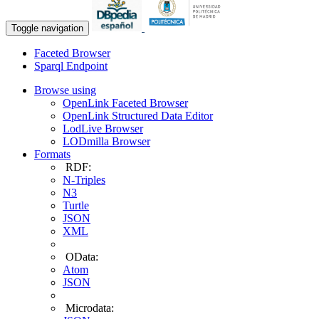
Toggle navigation
Faceted Browser
Sparql Endpoint
Browse using
OpenLink Faceted Browser
OpenLink Structured Data Editor
LodLive Browser
LODmilla Browser
Formats
RDF:
N-Triples
N3
Turtle
JSON
XML
OData:
Atom
JSON
Microdata: