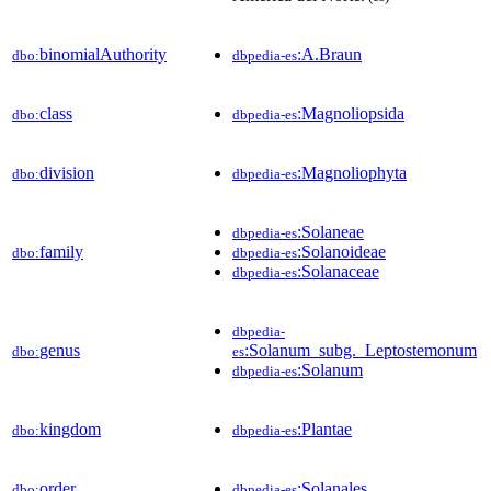
binomialAuthority
:A.Braun
dbo:
dbpedia-es
class
:Magnoliopsida
dbo:
dbpedia-es
division
:Magnoliophyta
dbo:
dbpedia-es
:Solaneae
dbpedia-es
family
:Solanoideae
dbo:
dbpedia-es
:Solanaceae
dbpedia-es
dbpedia-
genus
:Solanum_subg._Leptostemonum
dbo:
es
:Solanum
dbpedia-es
kingdom
:Plantae
dbo:
dbpedia-es
order
:Solanales
dbo:
dbpedia-es