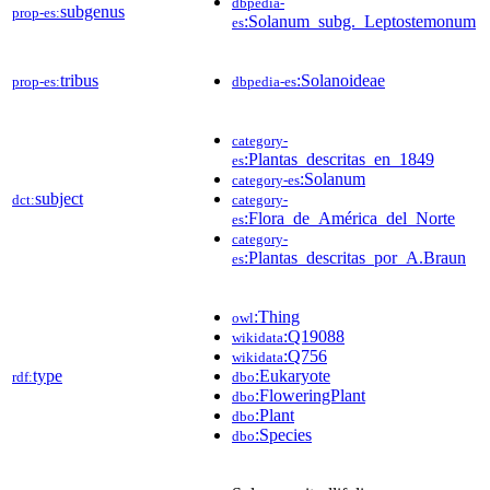
dbpedia-
subgenus
prop-es:
:Solanum_subg._Leptostemonum
es
tribus
:Solanoideae
prop-es:
dbpedia-es
category-
:Plantas_descritas_en_1849
es
:Solanum
category-es
subject
dct:
category-
:Flora_de_América_del_Norte
es
category-
:Plantas_descritas_por_A.Braun
es
:Thing
owl
:Q19088
wikidata
:Q756
wikidata
type
:Eukaryote
rdf:
dbo
:FloweringPlant
dbo
:Plant
dbo
:Species
dbo