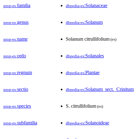
familia
:Solanaceae
prop-es:
dbpedia-es
genus
:Solanum
prop-es:
dbpedia-es
name
Solanum citrullifolium
prop-es:
(es)
ordo
:Solanales
prop-es:
dbpedia-es
regnum
:Plantae
prop-es:
dbpedia-es
sectio
:Solanum_sect._Crinitum
prop-es:
dbpedia-es
species
S. citrullifolium
prop-es:
(es)
subfamilia
:Solanoideae
prop-es:
dbpedia-es