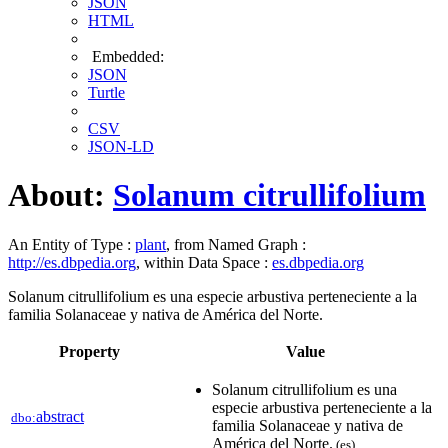
JSON
HTML
Embedded:
JSON
Turtle
CSV
JSON-LD
About:
Solanum citrullifolium
An Entity of Type :
plant
, from Named Graph :
http://es.dbpedia.org
, within Data Space :
es.dbpedia.org
Solanum citrullifolium es una especie arbustiva perteneciente a la
familia Solanaceae y nativa de América del Norte.
Property
Value
Solanum citrullifolium es una
especie arbustiva perteneciente a la
abstract
dbo:
familia Solanaceae y nativa de
América del Norte.
(es)