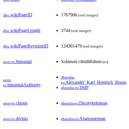
wikiPageID
1767906
dbo:
(xsd:integer)
wikiPageLength
3744
dbo:
(xsd:integer)
wikiPageRevisionID
124301479
dbo:
(xsd:integer)
binomial
Solanum citrullifolium
prop-es:
(es)
dbpedia-
prop-
:Alexander_Karl_Heinrich_Braun
es
binomialAuthority
es:
:1849
dbpedia-es
classis
:Dicotyledoneae
prop-es:
dbpedia-es
divisio
:Angiospermae
prop-es:
dbpedia-es