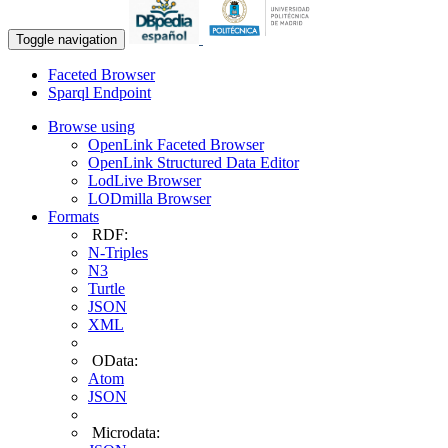
Toggle navigation
Faceted Browser
Sparql Endpoint
Browse using
OpenLink Faceted Browser
OpenLink Structured Data Editor
LodLive Browser
LODmilla Browser
Formats
RDF:
N-Triples
N3
Turtle
JSON
XML
OData:
Atom
JSON
Microdata: