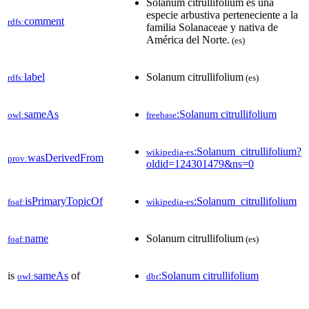
Solanum citrullifolium es una
especie arbustiva perteneciente a la
comment
rdfs:
familia Solanaceae y nativa de
América del Norte.
(es)
label
Solanum citrullifolium
rdfs:
(es)
sameAs
:Solanum citrullifolium
owl:
freebase
:Solanum_citrullifolium?
wikipedia-es
wasDerivedFrom
prov:
oldid=124301479&ns=0
isPrimaryTopicOf
:Solanum_citrullifolium
foaf:
wikipedia-es
name
Solanum citrullifolium
foaf:
(es)
is
sameAs
of
:Solanum citrullifolium
owl:
dbr