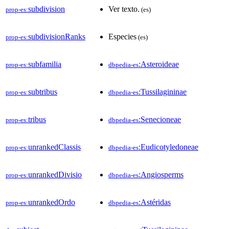
subdivision
Ver texto.
prop-es:
(es)
subdivisionRanks
Especies
prop-es:
(es)
subfamilia
:Asteroideae
prop-es:
dbpedia-es
subtribus
:Tussilagininae
prop-es:
dbpedia-es
tribus
:Senecioneae
prop-es:
dbpedia-es
unrankedClassis
:Eudicotyledoneae
prop-es:
dbpedia-es
unrankedDivisio
:Angiosperms
prop-es:
dbpedia-es
unrankedOrdo
:Astéridas
prop-es:
dbpedia-es