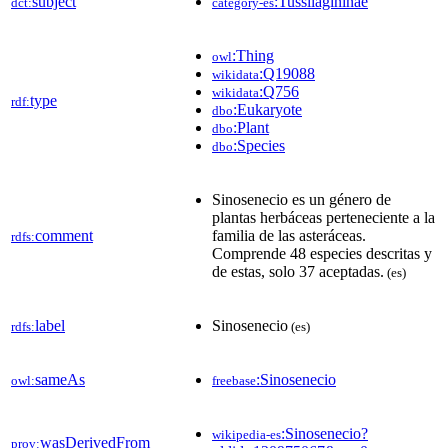
subject
:Tussilagininae
dct:
category-es
:Thing
owl
:Q19088
wikidata
:Q756
wikidata
type
rdf:
:Eukaryote
dbo
:Plant
dbo
:Species
dbo
Sinosenecio es un género de
plantas herbáceas perteneciente a la
comment
familia de las asteráceas.
rdfs:
Comprende 48 especies descritas y
de estas, solo 37 aceptadas.​​
(es)
label
Sinosenecio
rdfs:
(es)
sameAs
:Sinosenecio
owl:
freebase
:Sinosenecio?
wikipedia-es
wasDerivedFrom
prov: