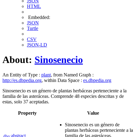
JSON
HTML
Embedded:
JSON
Turtle
CSV
JSON-LD
About:
Sinosenecio
An Entity of Type :
plant
, from Named Graph :
http://es.dbpedia.org
, within Data Space :
es.dbpedia.org
Sinosenecio es un género de plantas herbáceas perteneciente a la
familia de las asteráceas. Comprende 48 especies descritas y de
estas, solo 37 aceptadas.​​
Property
Value
Sinosenecio es un género de
plantas herbáceas perteneciente a la
abstract
familia de las asteráceas.
dbo: