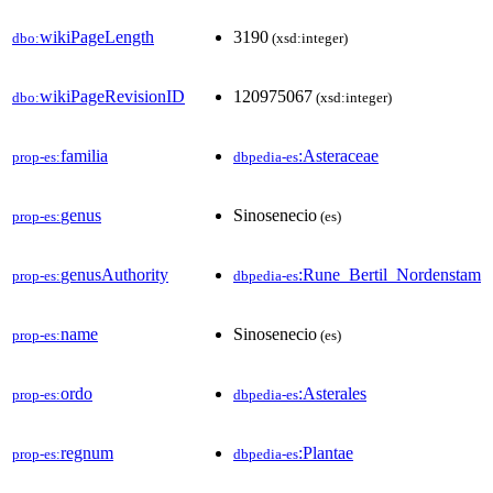
wikiPageLength
3190
dbo:
(xsd:integer)
wikiPageRevisionID
120975067
dbo:
(xsd:integer)
familia
:Asteraceae
prop-es:
dbpedia-es
genus
Sinosenecio
prop-es:
(es)
genusAuthority
:Rune_Bertil_Nordenstam
prop-es:
dbpedia-es
name
Sinosenecio
prop-es:
(es)
ordo
:Asterales
prop-es:
dbpedia-es
regnum
:Plantae
prop-es:
dbpedia-es