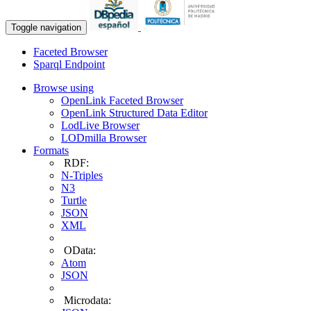
Toggle navigation
Faceted Browser
Sparql Endpoint
Browse using
OpenLink Faceted Browser
OpenLink Structured Data Editor
LodLive Browser
LODmilla Browser
Formats
RDF:
N-Triples
N3
Turtle
JSON
XML
OData:
Atom
JSON
Microdata: