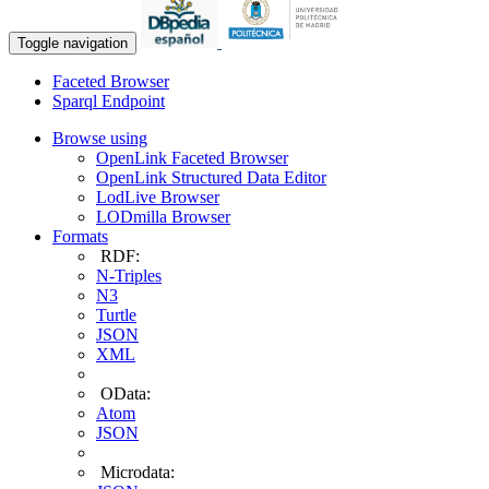
Toggle navigation
Faceted Browser
Sparql Endpoint
Browse using
OpenLink Faceted Browser
OpenLink Structured Data Editor
LodLive Browser
LODmilla Browser
Formats
RDF:
N-Triples
N3
Turtle
JSON
XML
OData:
Atom
JSON
Microdata: