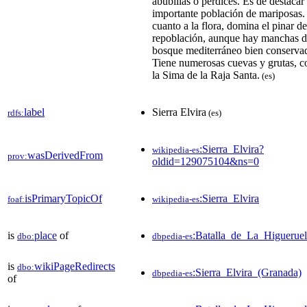
abubillas o perdices. Es de destacar
importante población de mariposas.
cuanto a la flora, domina el pinar de
repoblación, aunque hay manchas 
bosque mediterráneo bien conserva
Tiene numerosas cuevas y grutas, 
la Sima de la Raja Santa.
(es)
label
Sierra Elvira
rdfs:
(es)
:Sierra_Elvira?
wikipedia-es
wasDerivedFrom
prov:
oldid=129075104&ns=0
isPrimaryTopicOf
:Sierra_Elvira
foaf:
wikipedia-es
is
place
of
:Batalla_de_La_Higuerue
dbo:
dbpedia-es
is
wikiPageRedirects
dbo:
:Sierra_Elvira_(Granada)
dbpedia-es
of