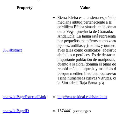
Property
Value
Sierra Elvira es una sierra española
mediana altitud perteneciente a la
cordillera Bética situada en la coma
de la Vega, provincia de Granada,
Andalucía. La fauna está represent
por pequeños mamíferos como zorr
tejones, ardillas y jabalíes; y numer
abstract
aves tales como cernícalos, abejaru
dbo:
abubillas o perdices. Es de destacar
importante población de mariposas.
cuanto a la flora, domina el pinar de
repoblación, aunque hay manchas 
bosque mediterráneo bien conserva
Tiene numerosas cuevas y grutas, 
la Sima de la Raja Santa.
(es)
wikiPageExternalLink
http://waste.ideal.es/elvira.htm
dbo:
wikiPageID
1574441
dbo:
(xsd:integer)