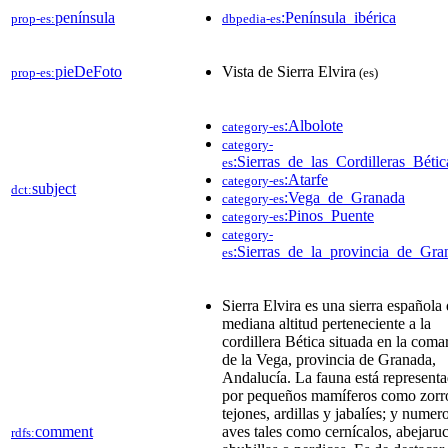
península
:Península_ibérica
prop-es:
dbpedia-es
pieDeFoto
Vista de Sierra Elvira
prop-es:
(es)
:Albolote
category-es
category-
:Sierras_de_las_Cordilleras_Bétic
es
:Atarfe
category-es
subject
dct:
:Vega_de_Granada
category-es
:Pinos_Puente
category-es
category-
:Sierras_de_la_provincia_de_Gra
es
Sierra Elvira es una sierra española
mediana altitud perteneciente a la
cordillera Bética situada en la coma
de la Vega, provincia de Granada,
Andalucía. La fauna está represent
por pequeños mamíferos como zorr
tejones, ardillas y jabalíes; y numer
comment
aves tales como cernícalos, abejaru
rdfs: