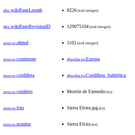
wikiPageLength
8226
dbo:
(xsd:integer)
wikiPageRevisionID
129075104
dbo:
(xsd:integer)
altitud
1102
prop-es:
(xsd:integer)
continente
:Europa
prop-es:
dbpedia-es
cordillera
:Cordillera_Subbética
prop-es:
dbpedia-es
cumbres
Morrón de Enmedio
prop-es:
(es)
foto
Sierra Elvira.jpg
prop-es:
(es)
nombre
Sierra Elvira
prop-es:
(es)