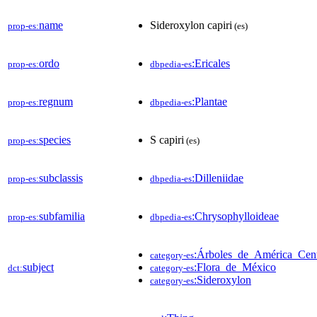
name
Sideroxylon capiri
prop-es:
(es)
ordo
:Ericales
prop-es:
dbpedia-es
regnum
:Plantae
prop-es:
dbpedia-es
species
S capiri
prop-es:
(es)
subclassis
:Dilleniidae
prop-es:
dbpedia-es
subfamilia
:Chrysophylloideae
prop-es:
dbpedia-es
:Árboles_de_América_Cent
category-es
subject
:Flora_de_México
dct:
category-es
:Sideroxylon
category-es