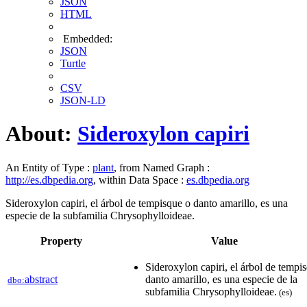
JSON
HTML
Embedded:
JSON
Turtle
CSV
JSON-LD
About:
Sideroxylon capiri
An Entity of Type :
plant
, from Named Graph :
http://es.dbpedia.org
, within Data Space :
es.dbpedia.org
Sideroxylon capiri, el árbol de tempisque o danto amarillo, es una
especie de la subfamilia Chrysophylloideae.
Property
Value
Sideroxylon capiri, el árbol de tempi
abstract
danto amarillo, es una especie de la
dbo:
subfamilia Chrysophylloideae.
(es)