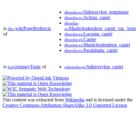
:Sideroxylon_tempisque
dbpedia-es
:Achras_capiri
dbpedia-es
dbpedia-
is
wikiPageRedirects
:Mastichodendron_capiri_var._tem
dbo:
es
of
:Lucuma_capiri
dbpedia-es
:Capire
dbpedia-es
:Mastichodendron_capiri
dbpedia-es
:Paralabatia_capiri
dbpedia-es
is
primaryTopic
of
:Sideroxylon_capiri
foaf:
wikipedia-es
This content was extracted from
Wikipedia
and is licensed under the
Creative Commons Attribution-ShareAlike 3.0 Unported License