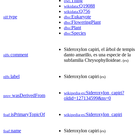
:Thing
owl
:Q19088
wikidata
:Q756
wikidata
type
:Eukaryote
rdf:
dbo
:FloweringPlant
dbo
:Plant
dbo
:Species
dbo
Sideroxylon capiri, el árbol de tempi
comment
danto amarillo, es una especie de la
rdfs:
subfamilia Chrysophylloideae.
(es)
label
Sideroxylon capiri
rdfs:
(es)
:Sideroxylon_capiri?
wikipedia-es
wasDerivedFrom
prov:
oldid=127134599&ns=0
isPrimaryTopicOf
:Sideroxylon_capiri
foaf:
wikipedia-es
name
Sideroxylon capiri
foaf:
(es)