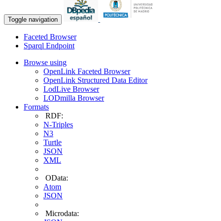
Toggle navigation
Faceted Browser
Sparql Endpoint
Browse using
OpenLink Faceted Browser
OpenLink Structured Data Editor
LodLive Browser
LODmilla Browser
Formats
RDF:
N-Triples
N3
Turtle
JSON
XML
OData:
Atom
JSON
Microdata: