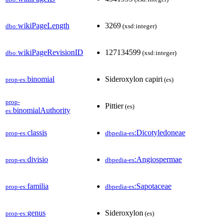
wikiPageLength
3269
dbo:
(xsd:integer)
wikiPageRevisionID
127134599
dbo:
(xsd:integer)
binomial
Sideroxylon capiri
prop-es:
(es)
prop-
Pittier
(es)
binomialAuthority
es:
classis
:Dicotyledoneae
prop-es:
dbpedia-es
divisio
:Angiospermae
prop-es:
dbpedia-es
familia
:Sapotaceae
prop-es:
dbpedia-es
genus
Sideroxylon
prop-es:
(es)