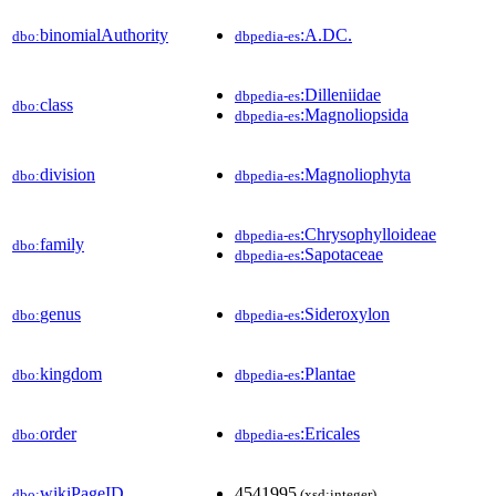
binomialAuthority
:A.DC.
dbo:
dbpedia-es
:Dilleniidae
dbpedia-es
class
dbo:
:Magnoliopsida
dbpedia-es
division
:Magnoliophyta
dbo:
dbpedia-es
:Chrysophylloideae
dbpedia-es
family
dbo:
:Sapotaceae
dbpedia-es
genus
:Sideroxylon
dbo:
dbpedia-es
kingdom
:Plantae
dbo:
dbpedia-es
order
:Ericales
dbo:
dbpedia-es
wikiPageID
4541995
dbo:
(xsd:integer)