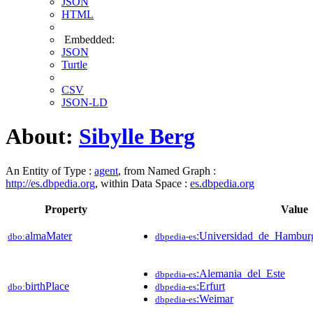
JSON
HTML
Embedded:
JSON
Turtle
CSV
JSON-LD
About:
Sibylle Berg
An Entity of Type :
agent
, from Named Graph :
http://es.dbpedia.org
, within Data Space :
es.dbpedia.org
Property
Value
almaMater
:Universidad_de_Hambur
dbo:
dbpedia-es
:Alemania_del_Este
dbpedia-es
birthPlace
:Erfurt
dbo:
dbpedia-es
:Weimar
dbpedia-es