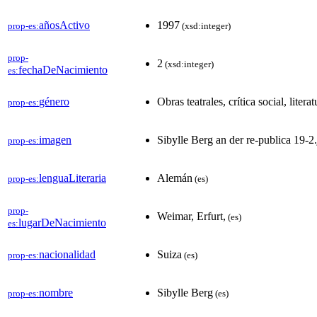
añosActivo
1997
prop-es:
(xsd:integer)
prop-
2
(xsd:integer)
fechaDeNacimiento
es:
género
Obras teatrales, crítica social, lit
prop-es:
imagen
Sibylle Berg an der re-publica 19-2
prop-es:
lenguaLiteraria
Alemán
prop-es:
(es)
prop-
Weimar, Erfurt,
(es)
lugarDeNacimiento
es:
nacionalidad
Suiza
prop-es:
(es)
nombre
Sibylle Berg
prop-es:
(es)