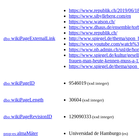
https://www.republik.ch/2019/06/18
https://www.sibylleberg.com/en
https://www.watson.ch/
https://www.dhaus.de/ensemble/torb
https://www.republik.ch/
wikiPageExternalLink
http://www.spiegel.de/thema/spon_
dbo:
https://www.youtube.com/watch
https://www.nb.admin.ch/snl/de/h
https://www.spiegel.de/kultur/gese
frauen-man-heute-kennen-muss-a-
https://www.spiegel.de/thema/spon
wikiPageID
9546019
dbo:
(xsd:integer)
wikiPageLength
30604
dbo:
(xsd:integer)
wikiPageRevisionID
129090333
dbo:
(xsd:integer)
almaMáter
Universidad de Hamburgo
prop-es:
(es)