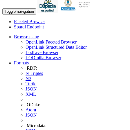
Toggle navigation
Faceted Browser
Sparql Endpoint
Browse using
OpenLink Faceted Browser
OpenLink Structured Data Editor
LodLive Browser
LODmilla Browser
Formats
RDF:
N-Triples
N3
Turtle
JSON
XML
OData:
Atom
JSON
Microdata: