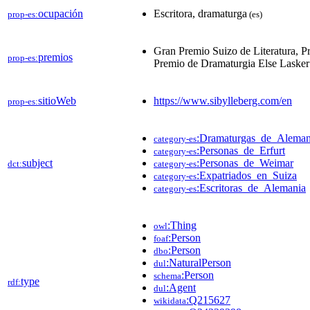
ocupación
Escritora, dramaturga
prop-es:
(es)
Gran Premio Suizo de Literatura, 
premios
prop-es:
Premio de Dramaturgia Else Lasker
sitioWeb
https://www.sibylleberg.com/en
prop-es:
:Dramaturgas_de_Aleman
category-es
:Personas_de_Erfurt
category-es
subject
:Personas_de_Weimar
dct:
category-es
:Expatriados_en_Suiza
category-es
:Escritoras_de_Alemania
category-es
:Thing
owl
:Person
foaf
:Person
dbo
:NaturalPerson
dul
:Person
schema
type
rdf:
:Agent
dul
:Q215627
wikidata