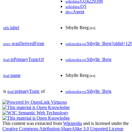
:Q24229398
wikidata
:Q5
wikidata
:Agent
dbo
label
Sibylle Berg
rdfs:
(es)
wasDerivedFrom
:Sibylle_Berg?oldid=1
prov:
wikipedia-es
isPrimaryTopicOf
:Sibylle_Berg
foaf:
wikipedia-es
name
Sibylle Berg
foaf:
(es)
is
primaryTopic
of
:Sibylle_Berg
foaf:
wikipedia-es
This content was extracted from
Wikipedia
and is licensed under the
Creative Commons Attribution-ShareAlike 3.0 Unported License