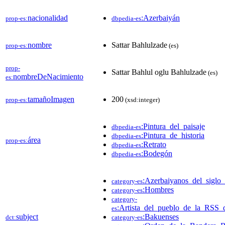
nacionalidad
:Azerbaiyán
prop-es:
dbpedia-es
nombre
Sattar Bahlulzade
prop-es:
(es)
prop-
Sattar Bahlul oglu Bahlulzade
(es)
nombreDeNacimiento
es:
tamañoImagen
200
prop-es:
(xsd:integer)
:Pintura_del_paisaje
dbpedia-es
:Pintura_de_historia
dbpedia-es
área
prop-es:
:Retrato
dbpedia-es
:Bodegón
dbpedia-es
:Azerbaiyanos_del_sigl
category-es
:Hombres
category-es
category-
:Artista_del_pueblo_de_la_RSS_d
es
subject
:Bakuenses
dct:
category-es