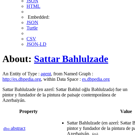
JSON
HTML
Embedded:
JSON
Turtle
CSV
JSON-LD
About:
Sattar Bahlulzade
An Entity of Type :
agent
, from Named Graph :
http://es.dbpedia.org
, within Data Space :
es.dbpedia.org
Sattar Bahlulzade (en azerí: Səttar Bəhlul oğlu Bəhlulzadə) fue un
pintor y fundador de la pintura de paisaje contemporánea de
Azerbaiyán. ​
Property
Value
Sattar Bahlulzade (en azerí: Səttar
abstract
pintor y fundador de la pintura de 
dbo:
Azerbaiyán. ​
(es)