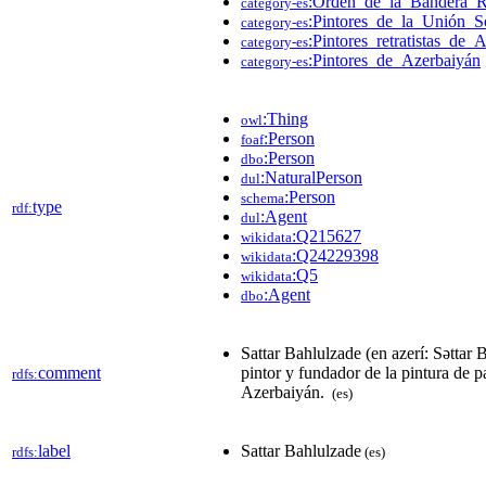
:Orden_de_la_Bandera_R
category-es
:Pintores_de_la_Unión_So
category-es
:Pintores_retratistas_de_
category-es
:Pintores_de_Azerbaiyán
category-es
:Thing
owl
:Person
foaf
:Person
dbo
:NaturalPerson
dul
:Person
schema
type
rdf:
:Agent
dul
:Q215627
wikidata
:Q24229398
wikidata
:Q5
wikidata
:Agent
dbo
Sattar Bahlulzade (en azerí: Səttar
comment
pintor y fundador de la pintura de 
rdfs:
Azerbaiyán. ​
(es)
label
Sattar Bahlulzade
rdfs:
(es)