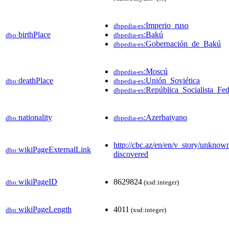
:Imperio_ruso
dbpedia-es
birthPlace
:Bakú
dbo:
dbpedia-es
:Gobernación_de_Bakú
dbpedia-es
:Moscú
dbpedia-es
deathPlace
:Unión_Soviética
dbo:
dbpedia-es
:República_Socialista_Fe
dbpedia-es
nationality
:Azerbaiyano
dbo:
dbpedia-es
http://cbc.az/en/en/v_story/unknow
wikiPageExternalLink
dbo:
discovered
wikiPageID
8629824
dbo:
(xsd:integer)
wikiPageLength
4011
dbo:
(xsd:integer)