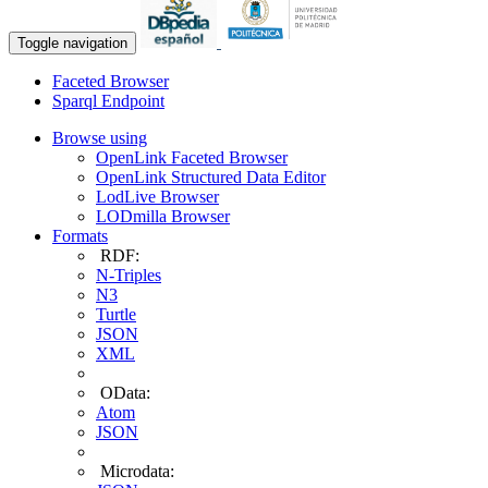
Toggle navigation
Faceted Browser
Sparql Endpoint
Browse using
OpenLink Faceted Browser
OpenLink Structured Data Editor
LodLive Browser
LODmilla Browser
Formats
RDF:
N-Triples
N3
Turtle
JSON
XML
OData:
Atom
JSON
Microdata: