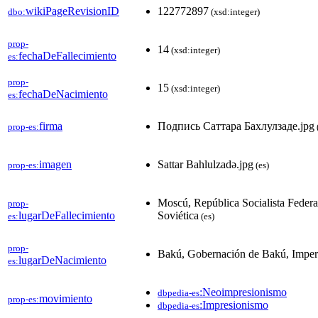
wikiPageRevisionID
122772897
dbo:
(xsd:integer)
prop-
14
(xsd:integer)
fechaDeFallecimiento
es:
prop-
15
(xsd:integer)
fechaDeNacimiento
es:
firma
Подпись Саттара Бахлулзаде.jpg
prop-es:
imagen
Sattar Bahlulzadə.jpg
prop-es:
(es)
Moscú, República Socialista Federa
prop-
lugarDeFallecimiento
Soviética
es:
(es)
prop-
Bakú, Gobernación de Bakú, Imper
lugarDeNacimiento
es:
:Neoimpresionismo
dbpedia-es
movimiento
prop-es:
:Impresionismo
dbpedia-es