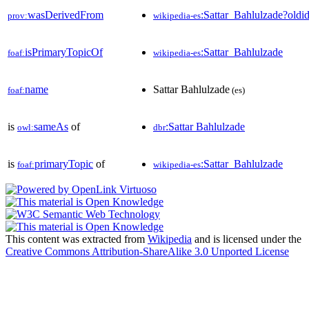
wasDerivedFrom
:Sattar_Bahlulzade?ol
prov:
wikipedia-es
isPrimaryTopicOf
:Sattar_Bahlulzade
foaf:
wikipedia-es
name
Sattar Bahlulzade
foaf:
(es)
is
sameAs
of
:Sattar Bahlulzade
owl:
dbr
is
primaryTopic
of
:Sattar_Bahlulzade
foaf:
wikipedia-es
This content was extracted from
Wikipedia
and is licensed under the
Creative Commons Attribution-ShareAlike 3.0 Unported License