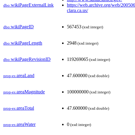
wikiPageExternalLink
https://web.archive.org/web/20050
dbo:
clara.ca.us/
wikiPageID
567453
dbo:
(xsd:integer)
wikiPageLength
2948
dbo:
(xsd:integer)
wikiPageRevisionID
119269065
dbo:
(xsd:integer)
areaLand
47.600000
prop-es:
(xsd:double)
areaMagnitude
100000000
prop-es:
(xsd:integer)
areaTotal
47.600000
prop-es:
(xsd:double)
areaWater
0
prop-es:
(xsd:integer)