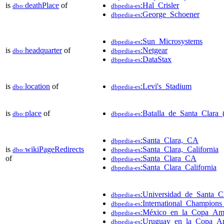
is
deathPlace
of
:Hal_Crisler
dbo:
dbpedia-es
:George_Schoener
dbpedia-es
:Sun_Microsystems
dbpedia-es
is
headquarter
of
:Netgear
dbo:
dbpedia-es
:DataStax
dbpedia-es
is
location
of
:Levi's_Stadium
dbo:
dbpedia-es
is
place
of
:Batalla_de_Santa_Clara_(
dbo:
dbpedia-es
:Santa_Clara,_CA
dbpedia-es
is
wikiPageRedirects
:Santa_Clara,_California
dbo:
dbpedia-es
of
:Santa_Clara_CA
dbpedia-es
:Santa_Clara_California
dbpedia-es
:Universidad_de_Santa_C
dbpedia-es
:International_Champion
dbpedia-es
:México_en_la_Copa_Am
dbpedia-es
:Uruguay_en_la_Copa_Am
dbpedia-es