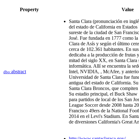
Property
Value
Santa Clara (pronunciación en inglé
del estado de California en Estados
sureste de la ciudad de San Francis
José. Fue fundada en 1777 como la 
Clara de Asís y según el último cen
cerca de 102.361 habitantes. En sus 
dedicaba a la producción de frutas 
mitad del siglo XX, en Santa Clara s
informática. Allí se encuentra la se
abstract
Intel, NVIDIA, , McAfee, y anteri
dbo:
Universidad de Santa Clara fue fun
antigua del estado de California. S
Santa Clara Broncos, que compiten
Su estadio principal, el Buck Shaw 
para partidos de local de los San J
League Soccer desde 2008 hasta 201
Francisco 49ers de la National Foo
2014 en el Levi's Stadium. En Santa
de diversiones California's Great A
http://www.santaclaraca.gov/