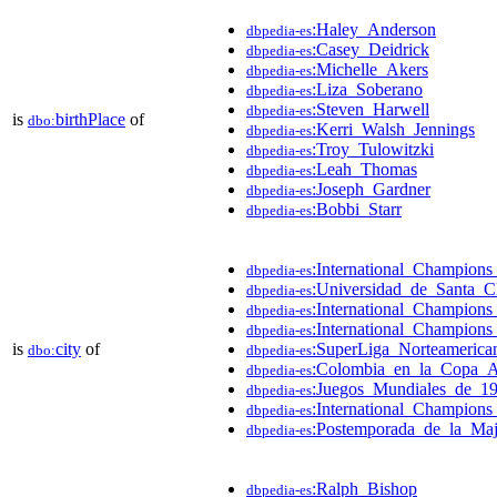
:Haley_Anderson
dbpedia-es
:Casey_Deidrick
dbpedia-es
:Michelle_Akers
dbpedia-es
:Liza_Soberano
dbpedia-es
:Steven_Harwell
dbpedia-es
is
birthPlace
of
dbo:
:Kerri_Walsh_Jennings
dbpedia-es
:Troy_Tulowitzki
dbpedia-es
:Leah_Thomas
dbpedia-es
:Joseph_Gardner
dbpedia-es
:Bobbi_Starr
dbpedia-es
:International_Champion
dbpedia-es
:Universidad_de_Santa_C
dbpedia-es
:International_Champio
dbpedia-es
:International_Champion
dbpedia-es
is
city
of
:SuperLiga_Norteameric
dbo:
dbpedia-es
:Colombia_en_la_Copa_A
dbpedia-es
:Juegos_Mundiales_de_1
dbpedia-es
:International_Champio
dbpedia-es
:Postemporada_de_la_Ma
dbpedia-es
:Ralph_Bishop
dbpedia-es