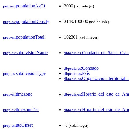
populationAsOf
2000
prop-es:
(xsd:integer)
populationDensity
2149.100000
prop-es:
(xsd:double)
populationTotal
102361
prop-es:
(xsd:integer)
subdivisionName
:Condado_de_Santa_Clar
prop-es:
dbpedia-es
:Condado
dbpedia-es
subdivisionType
:País
prop-es:
dbpedia-es
:Organización_territoria
dbpedia-es
timezone
:Horario_del_este_de_Am
prop-es:
dbpedia-es
timezoneDst
:Horario_del_este_de_Am
prop-es:
dbpedia-es
utcOffset
-8
prop-es:
(xsd:integer)