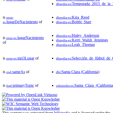
:Temporada_2015_de_la
dbpedia-es
is
:Kira_Reed
prop-
dbpedia-es
lugarDeNacimiento
of
:Bobbi_Starr
es:
dbpedia-es
:Haley_Anderson
dbpedia-es
is
lugarNacimiento
prop-es:
:Kerri_Walsh_Jennings
dbpedia-es
of
:Leah_Thomas
dbpedia-es
is
mri3Lugar
of
:Selección_de_fútbol_de_
prop-es:
dbpedia-es
is
sameAs
of
:Santa Clara (California)
owl:
dbr
is
primaryTopic
of
:Santa_Clara_(California
foaf:
wikipedia-es
This content was extracted from
Wikipedia
and is licensed under the