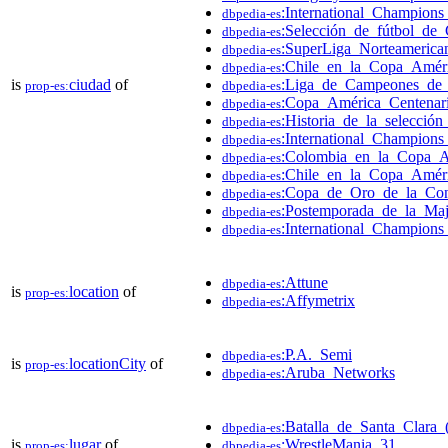
:International_Champion
dbpedia-es
:Selección_de_fútbol_de_
dbpedia-es
:SuperLiga_Norteameric
dbpedia-es
:Chile_en_la_Copa_Améri
dbpedia-es
is
ciudad
of
:Liga_de_Campeones_de_
prop-es:
dbpedia-es
:Copa_América_Centenar
dbpedia-es
:Historia_de_la_selecció
dbpedia-es
:International_Champion
dbpedia-es
:Colombia_en_la_Copa_A
dbpedia-es
:Chile_en_la_Copa_Amér
dbpedia-es
:Copa_de_Oro_de_la_Co
dbpedia-es
:Postemporada_de_la_Ma
dbpedia-es
:International_Champion
dbpedia-es
:Attune
dbpedia-es
is
location
of
prop-es:
:Affymetrix
dbpedia-es
:P.A._Semi
dbpedia-es
is
locationCity
of
prop-es:
:Aruba_Networks
dbpedia-es
:Batalla_de_Santa_Clara_(
dbpedia-es
is
lugar
of
:WrestleMania_31
prop-es:
dbpedia-es