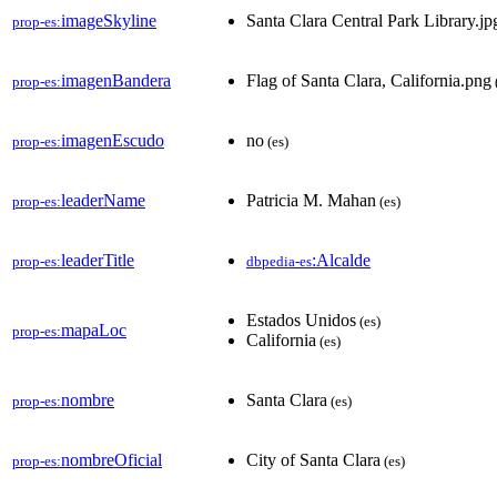
imageSkyline
Santa Clara Central Park Library.jp
prop-es:
imagenBandera
Flag of Santa Clara, California.png
prop-es:
imagenEscudo
no
prop-es:
(es)
leaderName
Patricia M. Mahan
prop-es:
(es)
leaderTitle
:Alcalde
prop-es:
dbpedia-es
Estados Unidos
(es)
mapaLoc
prop-es:
California
(es)
nombre
Santa Clara
prop-es:
(es)
nombreOficial
City of Santa Clara
prop-es:
(es)