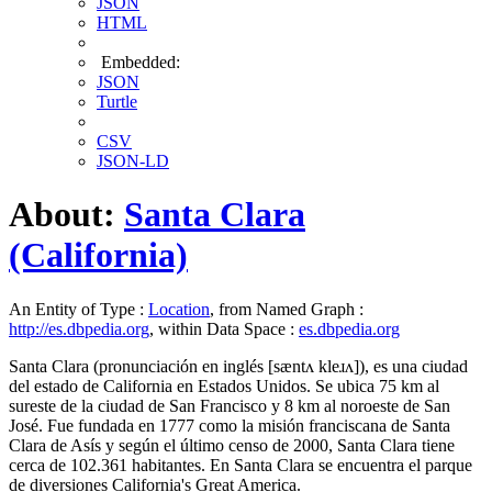
JSON
HTML
Embedded:
JSON
Turtle
CSV
JSON-LD
About:
Santa Clara
(California)
An Entity of Type :
Location
, from Named Graph :
http://es.dbpedia.org
, within Data Space :
es.dbpedia.org
Santa Clara (pronunciación en inglés [sæntʌ kleɹʌ]), es una ciudad
del estado de California en Estados Unidos. Se ubica 75 km al
sureste de la ciudad de San Francisco y 8 km al noroeste de San
José. Fue fundada en 1777 como la misión franciscana de Santa
Clara de Asís y según el último censo de 2000, Santa Clara tiene
cerca de 102.361 habitantes. En Santa Clara se encuentra el parque
de diversiones California's Great America.