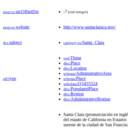
utcOffsetDst
-7
prop-es:
(xsd:integer)
website
http://www.santaclaraca.gov/
prop-es:
subject
:Santa_Clara
dct:
category-es
:Thing
owl
:Place
dbo
:Location
dbo
:AdministrativeArea
schema
type
:Place
rdf:
schema
:Q3455524
wikidata
:PopulatedPlace
dbo
:Region
dbo
:AdministrativeRegion
dbo
Santa Clara (pronunciación en inglé
del estado de California en Estados
sureste de la ciudad de San Francis