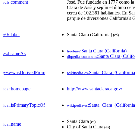
comment
José. Fue fundada en 1777 como la 
rdfs:
Clara de Asís y según el último cen
cerca de 102.361 habitantes. En San
parque de diversiones California's 
label
Santa Clara (California)
rdfs:
(es)
:Santa Clara (California)
freebase
sameAs
owl:
:Santa Clara (Califo
dbpedia-commons
wasDerivedFrom
:Santa_Clara_(Californ
prov:
wikipedia-es
homepage
http://www.santaclaraca.gov/
foaf:
isPrimaryTopicOf
:Santa_Clara_(California
foaf:
wikipedia-es
Santa Clara
(es)
name
foaf:
City of Santa Clara
(es)