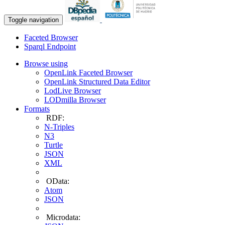
Toggle navigation
Faceted Browser
Sparql Endpoint
Browse using
OpenLink Faceted Browser
OpenLink Structured Data Editor
LodLive Browser
LODmilla Browser
Formats
RDF:
N-Triples
N3
Turtle
JSON
XML
OData:
Atom
JSON
Microdata: