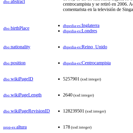
abstract
dbo:
centrocampista y se retiró en 2006. A
comentarista en la televisión de Singa
:Inglaterra
dbpedia-es
birthPlace
dbo:
:Londres
dbpedia-es
nationality
:Reino_Unido
dbo:
dbpedia-es
position
:Centrocampista
dbo:
dbpedia-es
wikiPageID
5257901
dbo:
(xsd:integer)
wikiPageLength
2640
dbo:
(xsd:integer)
wikiPageRevisionID
128239501
dbo:
(xsd:integer)
altura
178
prop-es:
(xsd:integer)