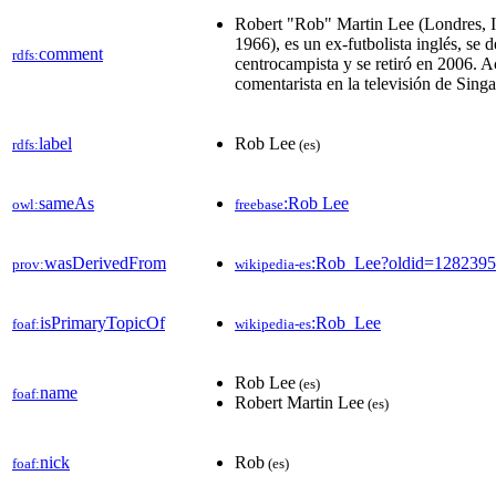
Robert "Rob" Martin Lee (Londres, In
1966), es un ex-futbolista inglés, s
comment
rdfs:
centrocampista y se retiró en 2006. A
comentarista en la televisión de Singa
label
Rob Lee
rdfs:
(es)
sameAs
:Rob Lee
owl:
freebase
wasDerivedFrom
:Rob_Lee?oldid=128239
prov:
wikipedia-es
isPrimaryTopicOf
:Rob_Lee
foaf:
wikipedia-es
Rob Lee
(es)
name
foaf:
Robert Martin Lee
(es)
nick
Rob
foaf:
(es)