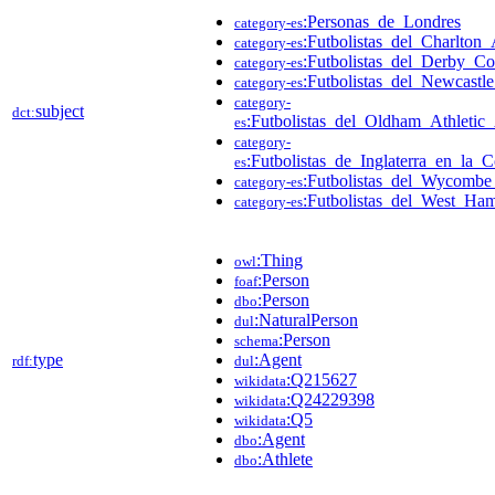
:Personas_de_Londres
category-es
:Futbolistas_del_Charlton_
category-es
:Futbolistas_del_Derby_C
category-es
:Futbolistas_del_Newcastl
category-es
category-
subject
dct:
:Futbolistas_del_Oldham_Athletic
es
category-
:Futbolistas_de_Inglaterra_en_la
es
:Futbolistas_del_Wycombe
category-es
:Futbolistas_del_West_Ha
category-es
:Thing
owl
:Person
foaf
:Person
dbo
:NaturalPerson
dul
:Person
schema
type
:Agent
rdf:
dul
:Q215627
wikidata
:Q24229398
wikidata
:Q5
wikidata
:Agent
dbo
:Athlete
dbo