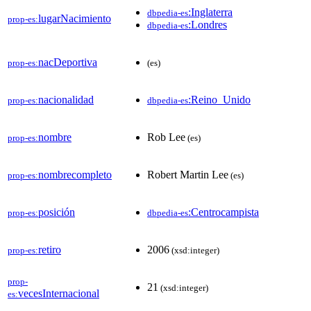
:Inglaterra
dbpedia-es
lugarNacimiento
prop-es:
:Londres
dbpedia-es
nacDeportiva
prop-es:
(es)
nacionalidad
:Reino_Unido
prop-es:
dbpedia-es
nombre
Rob Lee
prop-es:
(es)
nombrecompleto
Robert Martin Lee
prop-es:
(es)
posición
:Centrocampista
prop-es:
dbpedia-es
retiro
2006
prop-es:
(xsd:integer)
prop-
21
(xsd:integer)
vecesInternacional
es: