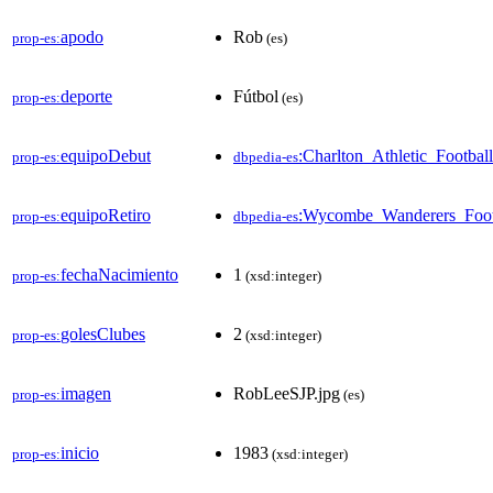
apodo
Rob
prop-es:
(es)
deporte
Fútbol
prop-es:
(es)
equipoDebut
:Charlton_Athletic_Footbal
prop-es:
dbpedia-es
equipoRetiro
:Wycombe_Wanderers_Foot
prop-es:
dbpedia-es
fechaNacimiento
1
prop-es:
(xsd:integer)
golesClubes
2
prop-es:
(xsd:integer)
imagen
RobLeeSJP.jpg
prop-es:
(es)
inicio
1983
prop-es:
(xsd:integer)