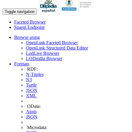
Toggle navigation
Faceted Browser
Sparql Endpoint
Browse using
OpenLink Faceted Browser
OpenLink Structured Data Editor
LodLive Browser
LODmilla Browser
Formats
RDF:
N-Triples
N3
Turtle
JSON
XML
OData:
Atom
JSON
Microdata: