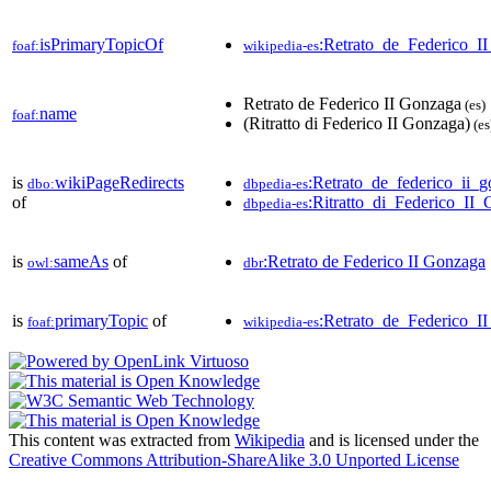
isPrimaryTopicOf
:Retrato_de_Federico_I
foaf:
wikipedia-es
Retrato de Federico II Gonzaga
(es)
name
foaf:
(Ritratto di Federico II Gonzaga)
(es
is
wikiPageRedirects
:Retrato_de_federico_ii_
dbo:
dbpedia-es
of
:Ritratto_di_Federico_II
dbpedia-es
is
sameAs
of
:Retrato de Federico II Gonzaga
owl:
dbr
is
primaryTopic
of
:Retrato_de_Federico_I
foaf:
wikipedia-es
This content was extracted from
Wikipedia
and is licensed under the
Creative Commons Attribution-ShareAlike 3.0 Unported License