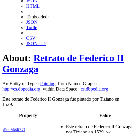
JSON
HTML
Embedded:
JSON
Turtle
CSV
JSON-LD
About:
Retrato de Federico II
Gonzaga
An Entity of Type :
Painting
, from Named Graph :
http://es.dbpedia.org
, within Data Space :
es.dbpedia.org
Este retrato de Federico II Gonzaga fue pintado por Tiziano en
1529.
Property
Value
Este retrato de Federico II Gonzaga
abstract
dbo:
por Tiziano en 1529.
(es)