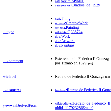
:Retratos
category-es
:Cuadros_de_1529
category-es
:Thing
owl
:CreativeWork
schema
:Painting
schema
type
:Q386724
rdf:
wikidata
:Work
dbo
:Artwork
dbo
:Painting
dbo
Este retrato de Federico II Gonzaga
comment
rdfs:
por Tiziano en 1529.
(es)
label
Retrato de Federico II Gonzaga
rdfs:
(es)
sameAs
:Retrato de Federico II Gon
owl:
freebase
:Retrato_de_Federico_I
wikipedia-es
wasDerivedFrom
prov:
oldid=117923286&ns=0