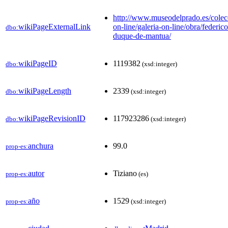
http://www.museodelprado.es/colecc
wikiPageExternalLink
on-line/galeria-on-line/obra/federic
dbo:
duque-de-mantua/
wikiPageID
1119382
dbo:
(xsd:integer)
wikiPageLength
2339
dbo:
(xsd:integer)
wikiPageRevisionID
117923286
dbo:
(xsd:integer)
anchura
99.0
prop-es:
autor
Tiziano
prop-es:
(es)
año
1529
prop-es:
(xsd:integer)