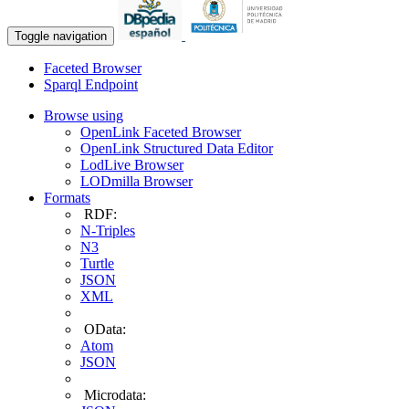
Toggle navigation
Faceted Browser
Sparql Endpoint
Browse using
OpenLink Faceted Browser
OpenLink Structured Data Editor
LodLive Browser
LODmilla Browser
Formats
RDF:
N-Triples
N3
Turtle
JSON
XML
OData:
Atom
JSON
Microdata: