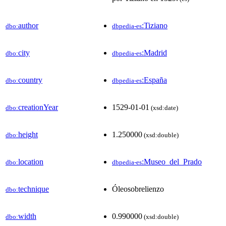
author
:Tiziano
dbo:
dbpedia-es
city
:Madrid
dbo:
dbpedia-es
country
:España
dbo:
dbpedia-es
creationYear
1529-01-01
dbo:
(xsd:date)
height
1.250000
dbo:
(xsd:double)
location
:Museo_del_Prado
dbo:
dbpedia-es
technique
Óleosobrelienzo
dbo:
width
0.990000
dbo:
(xsd:double)