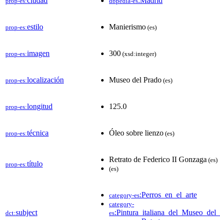
ciudad
:Madrid
prop-es:
dbpedia-es
estilo
Manierismo
prop-es:
(es)
imagen
300
prop-es:
(xsd:integer)
localización
Museo del Prado
prop-es:
(es)
longitud
125.0
prop-es:
técnica
Óleo sobre lienzo
prop-es:
(es)
Retrato de Federico II Gonzaga
(es)
título
prop-es:
(es)
:Perros_en_el_arte
category-es
category-
subject
:Pintura_italiana_del_Museo_del
dct:
es