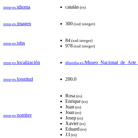
idioma
catalán
prop-es:
(es)
imagen
300
prop-es:
(xsd:integer)
84
(xsd:integer)
isbn
prop-es:
978
(xsd:integer)
localización
:Museo_Nacional_de_Arte_
prop-es:
dbpedia-es
longitud
200.0
prop-es:
Rosa
(es)
Enrique
(es)
Juan
(es)
Joan
(es)
nombre
prop-es:
Josep
(es)
Xavier
(es)
Eduard
(es)
J.I
(es)