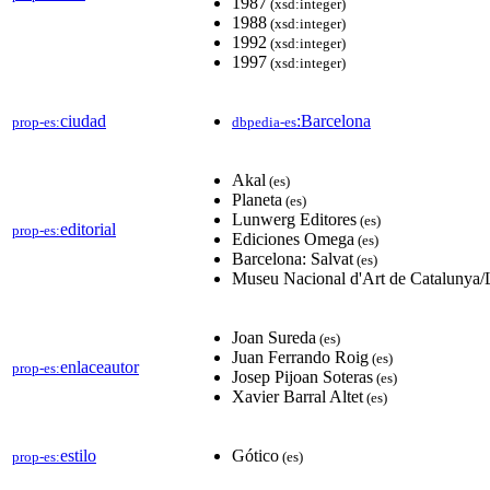
1987
(xsd:integer)
1988
(xsd:integer)
1992
(xsd:integer)
1997
(xsd:integer)
ciudad
:Barcelona
prop-es:
dbpedia-es
Akal
(es)
Planeta
(es)
Lunwerg Editores
(es)
editorial
prop-es:
Ediciones Omega
(es)
Barcelona: Salvat
(es)
Museu Nacional d'Art de Catalunya
Joan Sureda
(es)
Juan Ferrando Roig
(es)
enlaceautor
prop-es:
Josep Pijoan Soteras
(es)
Xavier Barral Altet
(es)
estilo
Gótico
prop-es:
(es)