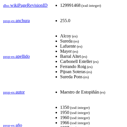
wikiPageRevisionID
129991468
dbo:
(xsd:integer)
anchura
255.0
prop-es:
Alcoy
(es)
Sureda
(es)
Lafuente
(es)
Mayer
(es)
apellido
Barral Altet
prop-es:
(es)
Carbonell Esteller
(es)
Ferrando Roig
(es)
Pijoan Soteras
(es)
Sureda Pons
(es)
autor
Maestro de Estopiñán
prop-es:
(es)
1350
(xsd:integer)
1950
(xsd:integer)
1960
(xsd:integer)
1966
(xsd:integer)
año
prop-es: