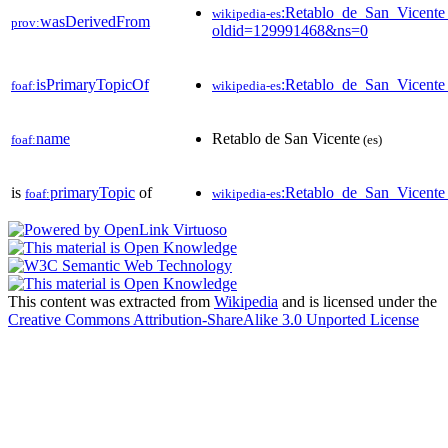
:Retablo_de_San_Vicente
wikipedia-es
wasDerivedFrom
prov:
oldid=129991468&ns=0
isPrimaryTopicOf
:Retablo_de_San_Vicente
foaf:
wikipedia-es
name
Retablo de San Vicente
foaf:
(es)
is
primaryTopic
of
:Retablo_de_San_Vicente
foaf:
wikipedia-es
This content was extracted from
Wikipedia
and is licensed under the
Creative Commons Attribution-ShareAlike 3.0 Unported License