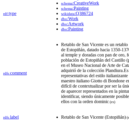
:CreativeWork
schema
:Painting
schema
type
:Q386724
rdf:
wikidata
:Work
dbo
:Artwork
dbo
:Painting
dbo
Retablo de San Vicente es un retablo 
de Estopiñán, datado hacia 1350-1370
al temple y doradas con pan de oro, f
población de Estopiñán del Castillo 
en el Museo Nacional de Arte de Cat
adquirió de la colección Plandiura.​E
comment
rdfs:
representativas del estilo italianizant
maestro italiano Giotto di Bondone e
difícil de contextualizar por ser la ún
de aparecer representados en la pintu
identificar, siendo únicamente posible
ellos con la orden dominic
(es)
label
Retablo de San Vicente (Estopiñán)
rdfs:
(e