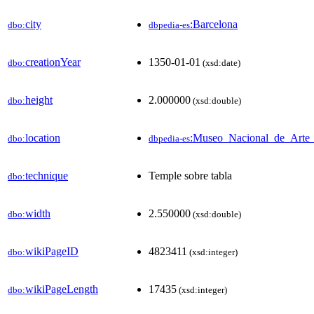
city
:Barcelona
dbo:
dbpedia-es
creationYear
1350-01-01
dbo:
(xsd:date)
height
2.000000
dbo:
(xsd:double)
location
:Museo_Nacional_de_Arte_
dbo:
dbpedia-es
technique
Temple sobre tabla
dbo:
width
2.550000
dbo:
(xsd:double)
wikiPageID
4823411
dbo:
(xsd:integer)
wikiPageLength
17435
dbo:
(xsd:integer)