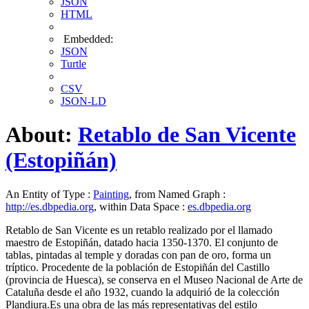
JSON
HTML
Embedded:
JSON
Turtle
CSV
JSON-LD
About:
Retablo de San Vicente
(Estopiñán)
An Entity of Type :
Painting
, from Named Graph :
http://es.dbpedia.org
, within Data Space :
es.dbpedia.org
Retablo de San Vicente es un retablo realizado por el llamado
maestro de Estopiñán, datado hacia 1350-1370. El conjunto de
tablas, pintadas al temple y doradas con pan de oro, forma un
tríptico. Procedente de la población de Estopiñán del Castillo
(provincia de Huesca), se conserva en el Museo Nacional de Arte de
Cataluña desde el año 1932, cuando la adquirió de la colección
Plandiura.​Es una obra de las más representativas del estilo