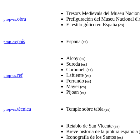
Tresors Medievals del Museu Naciona
obra
Prefiguración del Museu Nacional d'
prop-es:
El estilo gótico en España
(es)
país
España
prop-es:
(es)
Alcoy
(es)
Sureda
(es)
Carbonell
(es)
ref
Lafuente
prop-es:
(es)
Ferrando
(es)
Mayer
(es)
Pijoan
(es)
técnica
Temple sobre tabla
prop-es:
(es)
Retablo de San Vicente
(es)
Breve historia de la pintura española
(
Iconografía de los Santos
(es)