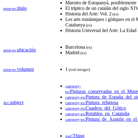
Maestro de Estopanyà, posiblemente
título
El tríptico de un catalán del siglo XI
prop-es:
Historia del Arte: Vol. 2
(es)
Les arts romàniques i gòtiques en el
Catalunya
(es)
Historia Universal del Arte: La Eda
Barcelona
(es)
ubicación
prop-es:
Madrid
(es)
volumen
1
prop-es:
(xsd:integer)
category-
:Pinturas_conservadas_en_el_Mus
es
:Pintura_de_España_del_s
category-es
subject
:Pintura_religiosa
dct:
category-es
:Cuadros_del_Gótico
category-es
:Retablos_en_Cataluña
category-es
:Pintura_de_Aragón_en_el_
category-es
:Thing
owl