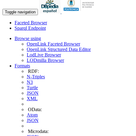
Toggle navigation
Faceted Browser
Sparql Endpoint
Browse using
OpenLink Faceted Browser
OpenLink Structured Data Editor
LodLive Browser
LODmilla Browser
Formats
RDF:
N-Triples
N3
Turtle
JSON
XML
OData:
Atom
JSON
Microdata: