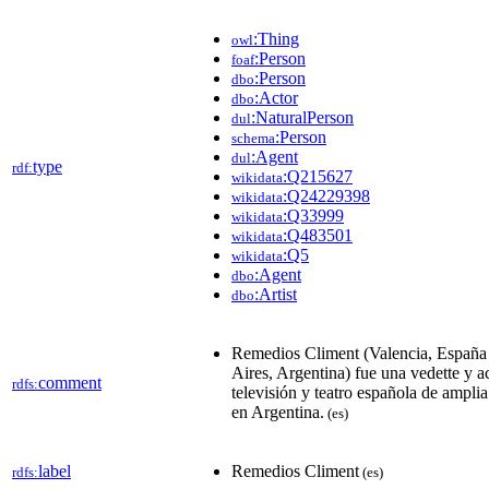
:Thing
owl
:Person
foaf
:Person
dbo
:Actor
dbo
:NaturalPerson
dul
:Person
schema
:Agent
dul
type
rdf:
:Q215627
wikidata
:Q24229398
wikidata
:Q33999
wikidata
:Q483501
wikidata
:Q5
wikidata
:Agent
dbo
:Artist
dbo
Remedios Climent (Valencia, España
Aires, Argentina) fue una vedette y ac
comment
rdfs:
televisión y teatro española de amplia
en Argentina.
(es)
label
Remedios Climent
rdfs:
(es)