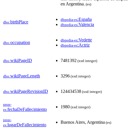
en Argentina.
(es)
:España
dbpedia-es
birthPlace
dbo:
:Valencia
dbpedia-es
:Vedette
dbpedia-es
occupation
dbo:
:Actriz
dbpedia-es
wikiPageID
7481392
dbo:
(xsd:integer)
wikiPageLength
3296
dbo:
(xsd:integer)
wikiPageRevisionID
124434538
dbo:
(xsd:integer)
prop-
1980
(xsd:integer)
fechaDeFallecimiento
es:
prop-
Buenos Aires, Argentina
(es)
lugarDeFallecimiento
es: