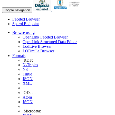
Toggle navigation
Faceted Browser
Sparql Endpoint
Browse using
OpenLink Faceted Browser
OpenLink Structured Data Editor
LodLive Browser
LODmilla Browser
Formats
RDF:
N-Triples
N3
Turtle
JSON
XML
OData:
Atom
JSON
Microdata: