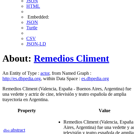
JSON
HTML
Embedded:
JSON
Turtle
CSV
JSON-LD
About:
Remedios Climent
An Entity of Type :
actor
, from Named Graph :
http://es.dbpedia.org
, within Data Space :
es.dbpedia.org
Remedios Climent (Valencia, España - Buenos Aires, Argentina) fue
una vedette y actriz de cine, televisión y teatro española de amplia
trayectoria en Argentina.
Property
Value
Remedios Climent (Valencia, España
Aires, Argentina) fue una vedette y ac
abstract
dbo:
televisión y teatro española de amplia