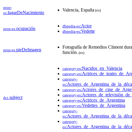
prop-
Valencia, España
(es)
lugarDeNacimiento
es:
:Actor
dbpedia-es
ocupación
prop-es:
:Vedette
dbpedia-es
Fotografía de Remedios Climent dura
pieDeImagen
prop-es:
función.
(es)
:Nacidos_en_Valencia
category-es
:Actrices_de_teatro_de_Ar
category-es
category-
:Actores_de_Argentina_de_la_déc
es
:Actores_de_cine_de_Arge
category-es
:Actores_de_televisión_de
category-es
subject
dct:
:Actrices_de_Argentina
category-es
:Vedettes_de_Argentina
category-es
category-
:Actores_de_Argentina_de_la_déc
es
category-
:Actores_de_Argentina_de_la_déc
es