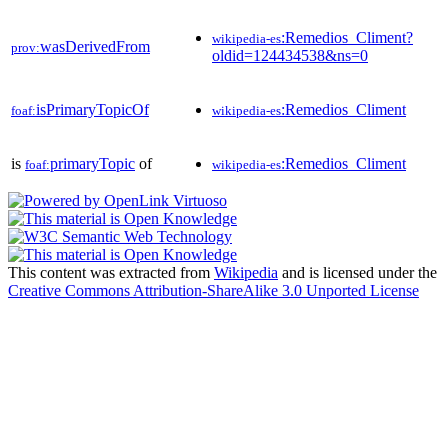
:Remedios_Climent?
wikipedia-es
wasDerivedFrom
prov:
oldid=124434538&ns=0
isPrimaryTopicOf
:Remedios_Climent
foaf:
wikipedia-es
is
primaryTopic
of
:Remedios_Climent
foaf:
wikipedia-es
This content was extracted from
Wikipedia
and is licensed under the
Creative Commons Attribution-ShareAlike 3.0 Unported License