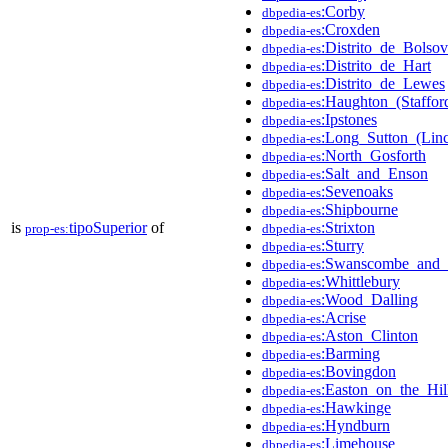
:Corby
dbpedia-es
:Croxden
dbpedia-es
:Distrito_de_Bolsov
dbpedia-es
:Distrito_de_Hart
dbpedia-es
:Distrito_de_Lewes
dbpedia-es
:Haughton_(Stafford
dbpedia-es
:Ipstones
dbpedia-es
:Long_Sutton_(Linc
dbpedia-es
:North_Gosforth
dbpedia-es
:Salt_and_Enson
dbpedia-es
:Sevenoaks
dbpedia-es
:Shipbourne
dbpedia-es
is
tipoSuperior
of
:Strixton
prop-es:
dbpedia-es
:Sturry
dbpedia-es
:Swanscombe_and_
dbpedia-es
:Whittlebury
dbpedia-es
:Wood_Dalling
dbpedia-es
:Acrise
dbpedia-es
:Aston_Clinton
dbpedia-es
:Barming
dbpedia-es
:Bovingdon
dbpedia-es
:Easton_on_the_Hil
dbpedia-es
:Hawkinge
dbpedia-es
:Hyndburn
dbpedia-es
:Limehouse
dbpedia-es