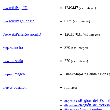
wikiPageID
1249447
dbo:
(xsd:integer)
wikiPageLength
6735
dbo:
(xsd:integer)
wikiPageRevisionID
126317031
dbo:
(xsd:integer)
ancho
370
prop-es:
(xsd:integer)
escala
370
prop-es:
(xsd:integer)
imagen
BlankMap-EnglandRegions.
prop-es:
posición
right
prop-es:
(es)
:Región_del_Este_d
dbpedia-es
:Región_de_Yorks
dbpedia-es
:Gran_Londres
dbpedia-es