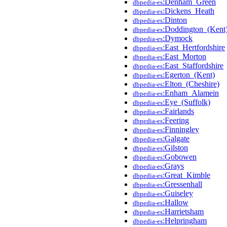
:Denham_Green
dbpedia-es
:Dickens_Heath
dbpedia-es
:Dinton
dbpedia-es
:Doddington_(Kent
dbpedia-es
:Dymock
dbpedia-es
:East_Hertfordshire
dbpedia-es
:East_Morton
dbpedia-es
:East_Staffordshire
dbpedia-es
:Egerton_(Kent)
dbpedia-es
:Elton_(Cheshire)
dbpedia-es
:Enham_Alamein
dbpedia-es
:Eye_(Suffolk)
dbpedia-es
:Fairlands
dbpedia-es
:Feering
dbpedia-es
:Finningley
dbpedia-es
:Galgate
dbpedia-es
:Gilston
dbpedia-es
:Gobowen
dbpedia-es
:Grays
dbpedia-es
:Great_Kimble
dbpedia-es
:Gressenhall
dbpedia-es
:Guiseley
dbpedia-es
:Hallow
dbpedia-es
:Harrietsham
dbpedia-es
:Helpringham
dbpedia-es