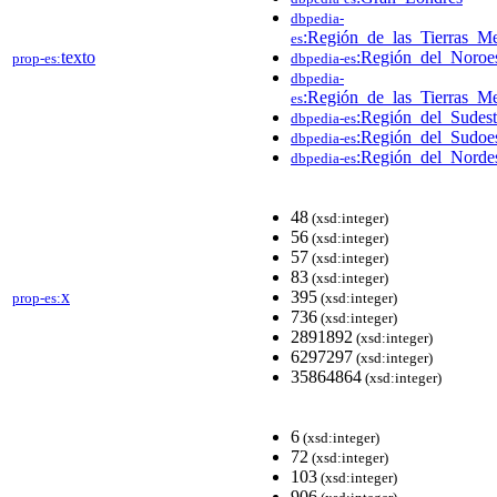
dbpedia-
:Región_de_las_Tierras_Me
es
texto
:Región_del_Noroes
prop-es:
dbpedia-es
dbpedia-
:Región_de_las_Tierras_Me
es
:Región_del_Sudest
dbpedia-es
:Región_del_Sudoes
dbpedia-es
:Región_del_Nordes
dbpedia-es
48
(xsd:integer)
56
(xsd:integer)
57
(xsd:integer)
83
(xsd:integer)
x
395
prop-es:
(xsd:integer)
736
(xsd:integer)
2891892
(xsd:integer)
6297297
(xsd:integer)
35864864
(xsd:integer)
6
(xsd:integer)
72
(xsd:integer)
103
(xsd:integer)
906