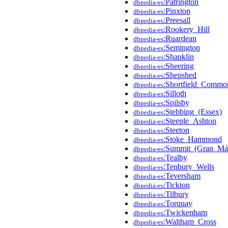
:Patrington
dbpedia-es
:Pinxton
dbpedia-es
:Preesall
dbpedia-es
:Rookery_Hill
dbpedia-es
:Ruardean
dbpedia-es
:Semington
dbpedia-es
:Shanklin
dbpedia-es
:Sheering
dbpedia-es
:Shepshed
dbpedia-es
:Shortfield_Commo
dbpedia-es
:Silloth
dbpedia-es
:Spilsby
dbpedia-es
:Stebbing_(Essex)
dbpedia-es
:Steeple_Ashton
dbpedia-es
:Steeton
dbpedia-es
:Stoke_Hammond
dbpedia-es
:Summit_(Gran_Mán
dbpedia-es
:Tealby
dbpedia-es
:Tenbury_Wells
dbpedia-es
:Teversham
dbpedia-es
:Tickton
dbpedia-es
:Tilbury
dbpedia-es
:Torquay
dbpedia-es
:Twickenham
dbpedia-es
:Waltham_Cross
dbpedia-es