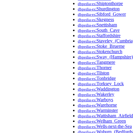
:Shiptonthorpe
dbpedia-es
:Shurdington
dbpedia-es
:Sibford_Gower
dbpedia-es
:Skegness
dbpedia-es
:Snettisham
dbpedia-es
:South_Cave
dbpedia-es
:Staffordshire
dbpedia-es
:Staveley_(Cumbria
dbpedia-es
:Stoke_Bruerne
dbpedia-es
:Stokenchurch
dbpedia-es
:Sway_(Hampshire)
dbpedia-es
:Tangmere
dbpedia-es
:Thorner
dbpedia-es
:Tilston
dbpedia-es
:Tonbridge
dbpedia-es
:Torksey_Lock
dbpedia-es
:Waddington
dbpedia-es
:Wakerley
dbpedia-es
:Warboys
dbpedia-es
:Warehorne
dbpedia-es
:Warminster
dbpedia-es
:Wattisham_Airfield
dbpedia-es
:Welham_Green
dbpedia-es
:Wells-next-the-Sea
dbpedia-es
:Woburn_(Bedfordsh
dbpedia-es