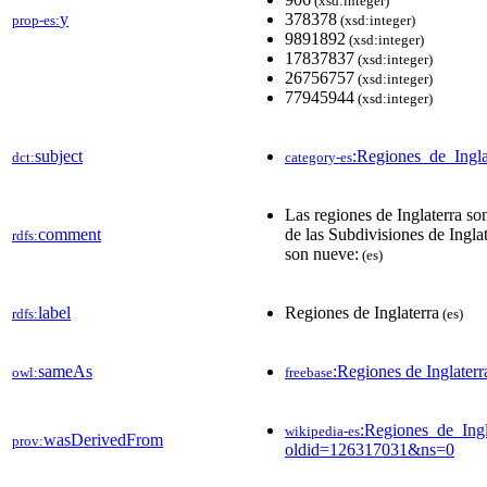
(xsd:integer)
y
378378
prop-es:
(xsd:integer)
9891892
(xsd:integer)
17837837
(xsd:integer)
26756757
(xsd:integer)
77945944
(xsd:integer)
subject
:Regiones_de_Ingla
dct:
category-es
Las regiones de Inglaterra son
comment
de las Subdivisiones de Ingla
rdfs:
son nueve:
(es)
label
Regiones de Inglaterra
rdfs:
(es)
sameAs
:Regiones de Inglaterr
owl:
freebase
:Regiones_de_Ingl
wikipedia-es
wasDerivedFrom
prov:
oldid=126317031&ns=0