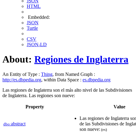
JSON
HTML
Embedded:
JSON
Turtle
CSV
JSON-LD
About:
Regiones de Inglaterra
An Entity of Type :
Thing
, from Named Graph :
http://es.dbpedia.org
, within Data Space :
es.dbpedia.org
Las regiones de Inglaterra son el más alto nivel de las Subdivisiones
de Inglaterra. Las regiones son nueve:
Property
Value
Las regiones de Inglaterra son
abstract
de las Subdivisiones de Ingla
dbo:
son nueve:
(es)