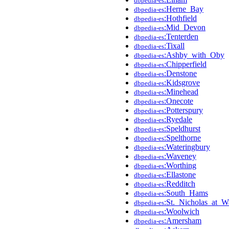
dbpedia-es
:Herne_Bay
dbpedia-es
:Hothfield
dbpedia-es
:Mid_Devon
dbpedia-es
:Tenterden
dbpedia-es
:Tixall
dbpedia-es
:Ashby_with_Oby
dbpedia-es
:Chipperfield
dbpedia-es
:Denstone
dbpedia-es
:Kidsgrove
dbpedia-es
:Minehead
dbpedia-es
:Onecote
dbpedia-es
:Potterspury
dbpedia-es
:Ryedale
dbpedia-es
:Speldhurst
dbpedia-es
:Spelthorne
dbpedia-es
:Wateringbury
dbpedia-es
:Waveney
dbpedia-es
:Worthing
dbpedia-es
:Ellastone
dbpedia-es
:Redditch
dbpedia-es
:South_Hams
dbpedia-es
:St._Nicholas_at_W
dbpedia-es
:Woolwich
dbpedia-es
:Amersham
dbpedia-es