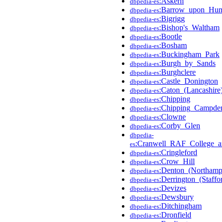
:Askern
dbpedia-es
:Barrow_upon_Hu
dbpedia-es
:Bigrigg
dbpedia-es
:Bishop's_Waltham
dbpedia-es
:Bootle
dbpedia-es
:Bosham
dbpedia-es
:Buckingham_Park
dbpedia-es
:Burgh_by_Sands
dbpedia-es
:Burghclere
dbpedia-es
:Castle_Donington
dbpedia-es
:Caton_(Lancashire
dbpedia-es
:Chipping
dbpedia-es
:Chipping_Campde
dbpedia-es
:Clowne
dbpedia-es
:Corby_Glen
dbpedia-es
dbpedia-
:Cranwell_RAF_College_an
es
:Cringleford
dbpedia-es
:Crow_Hill
dbpedia-es
:Denton_(Northampt
dbpedia-es
:Derrington_(Staffo
dbpedia-es
:Devizes
dbpedia-es
:Dewsbury
dbpedia-es
:Ditchingham
dbpedia-es
:Dronfield
dbpedia-es