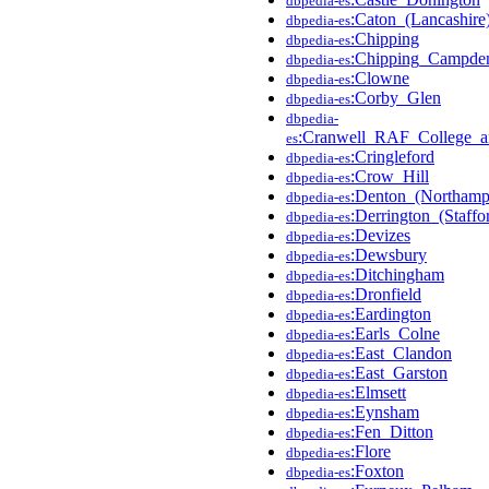
dbpedia-es
:Caton_(Lancashire
dbpedia-es
:Chipping
dbpedia-es
:Chipping_Campde
dbpedia-es
:Clowne
dbpedia-es
:Corby_Glen
dbpedia-es
dbpedia-
:Cranwell_RAF_College_an
es
:Cringleford
dbpedia-es
:Crow_Hill
dbpedia-es
:Denton_(Northampt
dbpedia-es
:Derrington_(Staffo
dbpedia-es
:Devizes
dbpedia-es
:Dewsbury
dbpedia-es
:Ditchingham
dbpedia-es
:Dronfield
dbpedia-es
:Eardington
dbpedia-es
:Earls_Colne
dbpedia-es
:East_Clandon
dbpedia-es
:East_Garston
dbpedia-es
:Elmsett
dbpedia-es
:Eynsham
dbpedia-es
:Fen_Ditton
dbpedia-es
:Flore
dbpedia-es
:Foxton
dbpedia-es