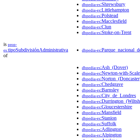
:Shrewsbury
dbpedia-es
:Littlehampton
dbpedia-es
:Polstead
dbpedia-es
:Macclesfield
dbpedia-es
:Clun
dbpedia-es
:Stoke-on-Trent
dbpedia-es
is
prop-
tipoSubdivisiónAdministrativa
:Parque_nacional_
es:
dbpedia-es
of
:Ash_(Dover)
dbpedia-es
:Newton-with-Scale
dbpedia-es
:Norton_(Doncaster
dbpedia-es
:Chedgrave
dbpedia-es
:Barnsley
dbpedia-es
:City_de_Londres
dbpedia-es
:Durrington_(Wiltsh
dbpedia-es
:Gloucestershire
dbpedia-es
:Mansfield
dbpedia-es
:Stanion
dbpedia-es
:Suffolk
dbpedia-es
:Adlington
dbpedia-es
:Alpington
dbpedia-es