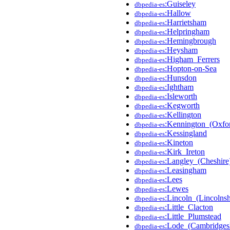
:Guiseley
dbpedia-es
:Hallow
dbpedia-es
:Harrietsham
dbpedia-es
:Helpringham
dbpedia-es
:Hemingbrough
dbpedia-es
:Heysham
dbpedia-es
:Higham_Ferrers
dbpedia-es
:Hopton-on-Sea
dbpedia-es
:Hunsdon
dbpedia-es
:Ightham
dbpedia-es
:Isleworth
dbpedia-es
:Kegworth
dbpedia-es
:Kellington
dbpedia-es
:Kennington_(Oxfor
dbpedia-es
:Kessingland
dbpedia-es
:Kineton
dbpedia-es
:Kirk_Ireton
dbpedia-es
:Langley_(Cheshire
dbpedia-es
:Leasingham
dbpedia-es
:Lees
dbpedia-es
:Lewes
dbpedia-es
:Lincoln_(Lincolnsh
dbpedia-es
:Little_Clacton
dbpedia-es
:Little_Plumstead
dbpedia-es
:Lode_(Cambridgesh
dbpedia-es