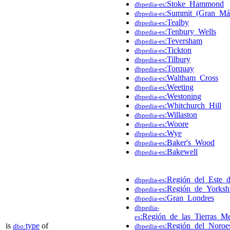
:Stoke_Hammond
dbpedia-es
:Summit_(Gran_Mán
dbpedia-es
:Tealby
dbpedia-es
:Tenbury_Wells
dbpedia-es
:Teversham
dbpedia-es
:Tickton
dbpedia-es
:Tilbury
dbpedia-es
:Torquay
dbpedia-es
:Waltham_Cross
dbpedia-es
:Weeting
dbpedia-es
:Westoning
dbpedia-es
:Whitchurch_Hill
dbpedia-es
:Willaston
dbpedia-es
:Woore
dbpedia-es
:Wye
dbpedia-es
:Baker's_Wood
dbpedia-es
:Bakewell
dbpedia-es
:Región_del_Este_d
dbpedia-es
:Región_de_Yorks
dbpedia-es
:Gran_Londres
dbpedia-es
dbpedia-
:Región_de_las_Tierras_Me
es
is
type
of
:Región_del_Noroes
dbo:
dbpedia-es