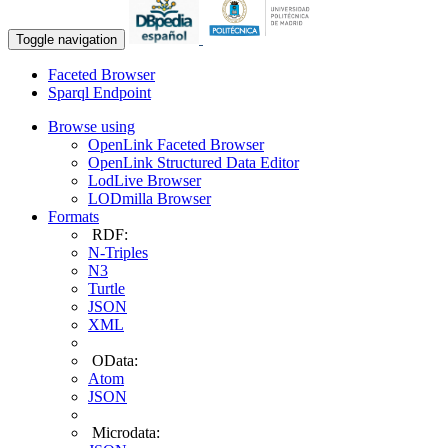
Toggle navigation
Faceted Browser
Sparql Endpoint
Browse using
OpenLink Faceted Browser
OpenLink Structured Data Editor
LodLive Browser
LODmilla Browser
Formats
RDF:
N-Triples
N3
Turtle
JSON
XML
OData:
Atom
JSON
Microdata: