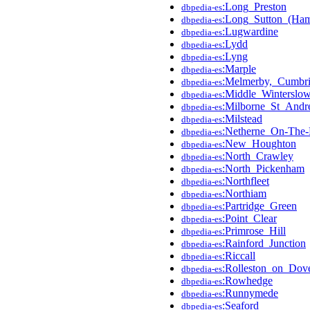
:Long_Preston
dbpedia-es
:Long_Sutton_(Ham
dbpedia-es
:Lugwardine
dbpedia-es
:Lydd
dbpedia-es
:Lyng
dbpedia-es
:Marple
dbpedia-es
:Melmerby,_Cumbr
dbpedia-es
:Middle_Winterslo
dbpedia-es
:Milborne_St_And
dbpedia-es
:Milstead
dbpedia-es
:Netherne_On-The-
dbpedia-es
:New_Houghton
dbpedia-es
:North_Crawley
dbpedia-es
:North_Pickenham
dbpedia-es
:Northfleet
dbpedia-es
:Northiam
dbpedia-es
:Partridge_Green
dbpedia-es
:Point_Clear
dbpedia-es
:Primrose_Hill
dbpedia-es
:Rainford_Junction
dbpedia-es
:Riccall
dbpedia-es
:Rolleston_on_Dov
dbpedia-es
:Rowhedge
dbpedia-es
:Runnymede
dbpedia-es
:Seaford
dbpedia-es