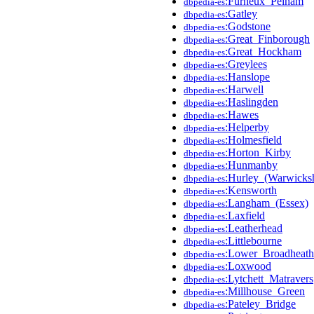
:Furneux_Pelham
dbpedia-es
:Gatley
dbpedia-es
:Godstone
dbpedia-es
:Great_Finborough
dbpedia-es
:Great_Hockham
dbpedia-es
:Greylees
dbpedia-es
:Hanslope
dbpedia-es
:Harwell
dbpedia-es
:Haslingden
dbpedia-es
:Hawes
dbpedia-es
:Helperby
dbpedia-es
:Holmesfield
dbpedia-es
:Horton_Kirby
dbpedia-es
:Hunmanby
dbpedia-es
:Hurley_(Warwicksh
dbpedia-es
:Kensworth
dbpedia-es
:Langham_(Essex)
dbpedia-es
:Laxfield
dbpedia-es
:Leatherhead
dbpedia-es
:Littlebourne
dbpedia-es
:Lower_Broadheath
dbpedia-es
:Loxwood
dbpedia-es
:Lytchett_Matravers
dbpedia-es
:Millhouse_Green
dbpedia-es
:Pateley_Bridge
dbpedia-es