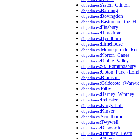
:Aston_Clinton
dbpedia-es
:Barming
dbpedia-es
:Bovingdon
dbpedia-es
:Easton_on_the_Hil
dbpedia-es
:Finsbury
dbpedia-es
:Hawkinge
dbpedia-es
:Hyndburn
dbpedia-es
:Limehouse
dbpedia-es
:Municipio_de_Red
dbpedia-es
:Norton_Canes
dbpedia-es
:Ribble_Valley
dbpedia-es
:St._Edmundsbury
dbpedia-es
:Upton_Park_(Lond
dbpedia-es
:Bramshill
dbpedia-es
:Caldecote_(Warwic
dbpedia-es
:Filby
dbpedia-es
:Hartley_Wintney
dbpedia-es
:Irchester
dbpedia-es
:Kings_Hill
dbpedia-es
:Kinver
dbpedia-es
:Scunthorpe
dbpedia-es
:Twywell
dbpedia-es
:Blisworth
dbpedia-es
:Brindley_Heath
dbpedia-es
:Elham