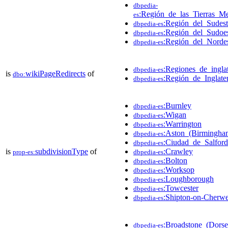
dbpedia-
:Región_de_las_Tierras_Me
es
:Región_del_Sudest
dbpedia-es
:Región_del_Sudoes
dbpedia-es
:Región_del_Nordes
dbpedia-es
:Regiones_de_inglat
dbpedia-es
is
wikiPageRedirects
of
dbo:
:Región_de_Inglate
dbpedia-es
:Burnley
dbpedia-es
:Wigan
dbpedia-es
:Warrington
dbpedia-es
:Aston_(Birmingha
dbpedia-es
:Ciudad_de_Salford
dbpedia-es
is
subdivisionType
of
:Crawley
prop-es:
dbpedia-es
:Bolton
dbpedia-es
:Worksop
dbpedia-es
:Loughborough
dbpedia-es
:Towcester
dbpedia-es
:Shipton-on-Cherwe
dbpedia-es
:Broadstone_(Dorse
dbpedia-es