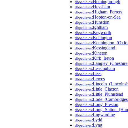
:Hemingbrough
dbpedia-es
:Heysham
dbpedia-es
:Higham_Ferrers
dbpedia-es
:Hopton-on-Sea
dbpedia-es
:Hunsdon
dbpedia-es
:Ightham
dbpedia-es
:Kegworth
dbpedia-es
:Kellington
dbpedia-es
:Kennington_(Oxfor
dbpedia-es
:Kessingland
dbpedia-es
:Kineton
dbpedia-es
:Kirk_Ireton
dbpedia-es
:Langley_(Cheshire
dbpedia-es
:Leasingham
dbpedia-es
:Lees
dbpedia-es
:Lewes
dbpedia-es
:Lincoln_(Lincolnsh
dbpedia-es
:Little_Clacton
dbpedia-es
:Little_Plumstead
dbpedia-es
:Lode_(Cambridgesh
dbpedia-es
:Long_Preston
dbpedia-es
:Long_Sutton_(Ham
dbpedia-es
:Lugwardine
dbpedia-es
:Lydd
dbpedia-es
:Lyng
dbpedia-es