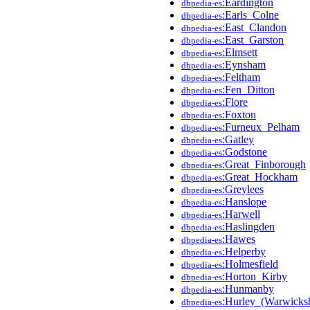
:Eardington
dbpedia-es
:Earls_Colne
dbpedia-es
:East_Clandon
dbpedia-es
:East_Garston
dbpedia-es
:Elmsett
dbpedia-es
:Eynsham
dbpedia-es
:Feltham
dbpedia-es
:Fen_Ditton
dbpedia-es
:Flore
dbpedia-es
:Foxton
dbpedia-es
:Furneux_Pelham
dbpedia-es
:Gatley
dbpedia-es
:Godstone
dbpedia-es
:Great_Finborough
dbpedia-es
:Great_Hockham
dbpedia-es
:Greylees
dbpedia-es
:Hanslope
dbpedia-es
:Harwell
dbpedia-es
:Haslingden
dbpedia-es
:Hawes
dbpedia-es
:Helperby
dbpedia-es
:Holmesfield
dbpedia-es
:Horton_Kirby
dbpedia-es
:Hunmanby
dbpedia-es
:Hurley_(Warwicksh
dbpedia-es