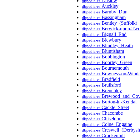
:Anslow
dbpedia-es
:Auckley
dbpedia-es
:Barnby_Dun
dbpedia-es
:Bassingham
dbpedia-es
:Bentley_(Suffolk)
dbpedia-es
:Berwick-upon-Tw
dbpedia-es
:Bignall_End
dbpedia-es
:Blewbury
dbpedia-es
:Blindley_Heath
dbpedia-es
:Bluntisham
dbpedia-es
:Bobbington
dbpedia-es
:Boorley_Green
dbpedia-es
:Bournemouth
dbpedia-es
:Bowness-on-Wind
dbpedia-es
:Bradfield
dbpedia-es
:Brailsford
dbpedia-es
:Brenchley
dbpedia-es
:Brewood_and_Co
dbpedia-es
:Burton-in-Kendal
dbpedia-es
:Cackle_Street
dbpedia-es
:Chacombe
dbpedia-es
:Chiseldon
dbpedia-es
:Colne_Engaine
dbpedia-es
:Creswell_(Derbysh
dbpedia-es
:Crockenhill
dbpedia-es