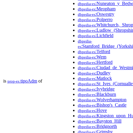
:Nuneaton_y_Bedw
dbpedia-es
:Meopham
dbpedia-es
:Oswestry
dbpedia-es
:Polperro
dbpedia-es
:Whitchurch,_Shrop
dbpedia-es
:Ludlow_(Shropshir
dbpedia-es
:Lichfield
dbpedia-es
dbpedia-
:Stamford_Bridge_(Yorkshi
es
:Telford
dbpedia-es
:Wem
dbpedia-es
:Hertford
dbpedia-es
:Ciudad_de_Westmi
dbpedia-es
:Dudley
dbpedia-es
:Matlock
dbpedia-es
is
tipoAdm
of
prop-es:
:St_Ives_(Cornualle
dbpedia-es
:Ivybridge
dbpedia-es
:Blackburn
dbpedia-es
:Wolverhampton
dbpedia-es
:Bishop's_Castle
dbpedia-es
:Hove
dbpedia-es
:Kingston_upon_Hu
dbpedia-es
:Bayston_Hill
dbpedia-es
:Bridgnorth
dbpedia-es
:Grimsby
dbpedia-es