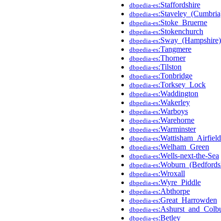
:Staffordshire
dbpedia-es
:Staveley_(Cumbria
dbpedia-es
:Stoke_Bruerne
dbpedia-es
:Stokenchurch
dbpedia-es
:Sway_(Hampshire)
dbpedia-es
:Tangmere
dbpedia-es
:Thorner
dbpedia-es
:Tilston
dbpedia-es
:Tonbridge
dbpedia-es
:Torksey_Lock
dbpedia-es
:Waddington
dbpedia-es
:Wakerley
dbpedia-es
:Warboys
dbpedia-es
:Warehorne
dbpedia-es
:Warminster
dbpedia-es
:Wattisham_Airfield
dbpedia-es
:Welham_Green
dbpedia-es
:Wells-next-the-Sea
dbpedia-es
:Woburn_(Bedfordsh
dbpedia-es
:Wroxall
dbpedia-es
:Wyre_Piddle
dbpedia-es
:Abthorpe
dbpedia-es
:Great_Harrowden
dbpedia-es
:Ashurst_and_Colb
dbpedia-es
:Betley
dbpedia-es