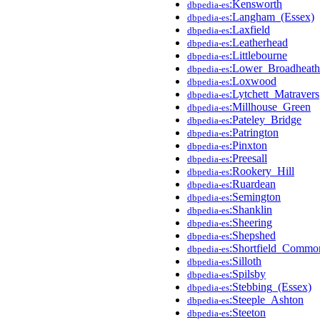
:Kensworth
dbpedia-es
:Langham_(Essex)
dbpedia-es
:Laxfield
dbpedia-es
:Leatherhead
dbpedia-es
:Littlebourne
dbpedia-es
:Lower_Broadheath
dbpedia-es
:Loxwood
dbpedia-es
:Lytchett_Matravers
dbpedia-es
:Millhouse_Green
dbpedia-es
:Pateley_Bridge
dbpedia-es
:Patrington
dbpedia-es
:Pinxton
dbpedia-es
:Preesall
dbpedia-es
:Rookery_Hill
dbpedia-es
:Ruardean
dbpedia-es
:Semington
dbpedia-es
:Shanklin
dbpedia-es
:Sheering
dbpedia-es
:Shepshed
dbpedia-es
:Shortfield_Commo
dbpedia-es
:Silloth
dbpedia-es
:Spilsby
dbpedia-es
:Stebbing_(Essex)
dbpedia-es
:Steeple_Ashton
dbpedia-es
:Steeton
dbpedia-es