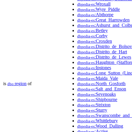
:Wroxall
dbpedia-es
:Wyre_Piddle
dbpedia-es
:Abthorpe
dbpedia-es
:Great_Harrowden
dbpedia-es
:Ashurst_and_Colb
dbpedia-es
:Betley
dbpedia-es
:Corby
dbpedia-es
:Croxden
dbpedia-es
:Distrito_de_Bolsov
dbpedia-es
:Distrito_de_Hart
dbpedia-es
:Distrito_de_Lewes
dbpedia-es
:Haughton_(Stafford
dbpedia-es
:Ipstones
dbpedia-es
:Long_Sutton_(Linc
dbpedia-es
:Maida_Vale
dbpedia-es
is
region
of
:North_Gosforth
dbo:
dbpedia-es
:Salt_and_Enson
dbpedia-es
:Sevenoaks
dbpedia-es
:Shipbourne
dbpedia-es
:Strixton
dbpedia-es
:Sturry
dbpedia-es
:Swanscombe_and_
dbpedia-es
:Whittlebury
dbpedia-es
:Wood_Dalling
dbpedia-es
:Acrise
dbpedia-es