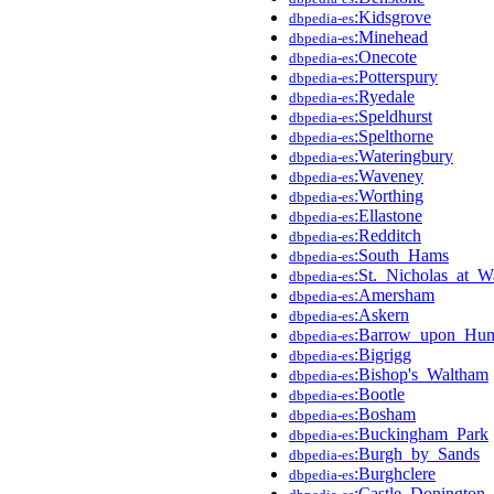
:Kidsgrove
dbpedia-es
:Minehead
dbpedia-es
:Onecote
dbpedia-es
:Potterspury
dbpedia-es
:Ryedale
dbpedia-es
:Speldhurst
dbpedia-es
:Spelthorne
dbpedia-es
:Wateringbury
dbpedia-es
:Waveney
dbpedia-es
:Worthing
dbpedia-es
:Ellastone
dbpedia-es
:Redditch
dbpedia-es
:South_Hams
dbpedia-es
:St._Nicholas_at_W
dbpedia-es
:Amersham
dbpedia-es
:Askern
dbpedia-es
:Barrow_upon_Hu
dbpedia-es
:Bigrigg
dbpedia-es
:Bishop's_Waltham
dbpedia-es
:Bootle
dbpedia-es
:Bosham
dbpedia-es
:Buckingham_Park
dbpedia-es
:Burgh_by_Sands
dbpedia-es
:Burghclere
dbpedia-es
:Castle_Donington