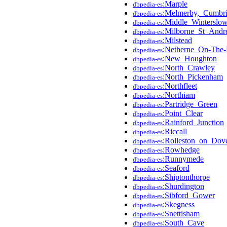
:Marple
dbpedia-es
:Melmerby,_Cumbr
dbpedia-es
:Middle_Winterslo
dbpedia-es
:Milborne_St_And
dbpedia-es
:Milstead
dbpedia-es
:Netherne_On-The-
dbpedia-es
:New_Houghton
dbpedia-es
:North_Crawley
dbpedia-es
:North_Pickenham
dbpedia-es
:Northfleet
dbpedia-es
:Northiam
dbpedia-es
:Partridge_Green
dbpedia-es
:Point_Clear
dbpedia-es
:Rainford_Junction
dbpedia-es
:Riccall
dbpedia-es
:Rolleston_on_Dov
dbpedia-es
:Rowhedge
dbpedia-es
:Runnymede
dbpedia-es
:Seaford
dbpedia-es
:Shiptonthorpe
dbpedia-es
:Shurdington
dbpedia-es
:Sibford_Gower
dbpedia-es
:Skegness
dbpedia-es
:Snettisham
dbpedia-es
:South_Cave
dbpedia-es