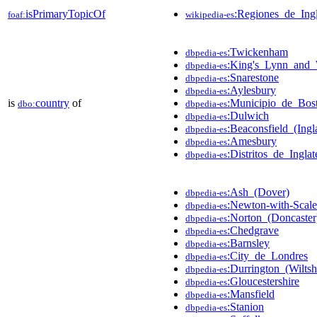
isPrimaryTopicOf
:Regiones_de_Ingl
foaf:
wikipedia-es
:Twickenham
dbpedia-es
:King's_Lynn_and_
dbpedia-es
:Snarestone
dbpedia-es
:Aylesbury
dbpedia-es
is
country
of
:Municipio_de_Bost
dbo:
dbpedia-es
:Dulwich
dbpedia-es
:Beaconsfield_(Ingla
dbpedia-es
:Amesbury
dbpedia-es
:Distritos_de_Inglat
dbpedia-es
:Ash_(Dover)
dbpedia-es
:Newton-with-Scale
dbpedia-es
:Norton_(Doncaster
dbpedia-es
:Chedgrave
dbpedia-es
:Barnsley
dbpedia-es
:City_de_Londres
dbpedia-es
:Durrington_(Wiltsh
dbpedia-es
:Gloucestershire
dbpedia-es
:Mansfield
dbpedia-es
:Stanion
dbpedia-es