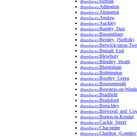
:Suffolk
dbpedia-es
:Adlington
dbpedia-es
:Alpington
dbpedia-es
:Anslow
dbpedia-es
:Auckley
dbpedia-es
:Barnby_Dun
dbpedia-es
:Bassingham
dbpedia-es
:Bentley_(Suffolk)
dbpedia-es
:Berwick-upon-Tw
dbpedia-es
:Bignall_End
dbpedia-es
:Blewbury
dbpedia-es
:Blindley_Heath
dbpedia-es
:Bluntisham
dbpedia-es
:Bobbington
dbpedia-es
:Boorley_Green
dbpedia-es
:Bournemouth
dbpedia-es
:Bowness-on-Wind
dbpedia-es
:Bradfield
dbpedia-es
:Brailsford
dbpedia-es
:Brenchley
dbpedia-es
:Brewood_and_Co
dbpedia-es
:Burton-in-Kendal
dbpedia-es
:Cackle_Street
dbpedia-es
:Chacombe
dbpedia-es
:Charlton_(Londres
dbpedia-es