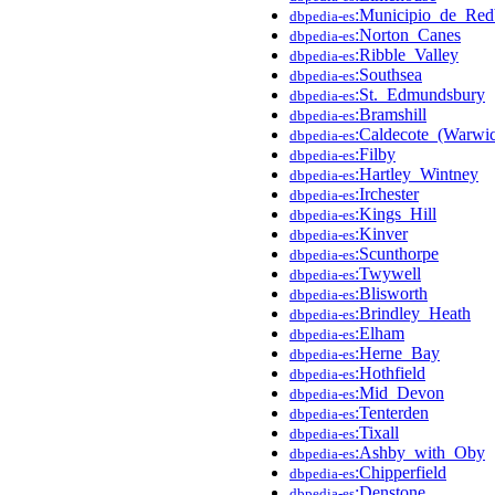
:Municipio_de_Red
dbpedia-es
:Norton_Canes
dbpedia-es
:Ribble_Valley
dbpedia-es
:Southsea
dbpedia-es
:St._Edmundsbury
dbpedia-es
:Bramshill
dbpedia-es
:Caldecote_(Warwic
dbpedia-es
:Filby
dbpedia-es
:Hartley_Wintney
dbpedia-es
:Irchester
dbpedia-es
:Kings_Hill
dbpedia-es
:Kinver
dbpedia-es
:Scunthorpe
dbpedia-es
:Twywell
dbpedia-es
:Blisworth
dbpedia-es
:Brindley_Heath
dbpedia-es
:Elham
dbpedia-es
:Herne_Bay
dbpedia-es
:Hothfield
dbpedia-es
:Mid_Devon
dbpedia-es
:Tenterden
dbpedia-es
:Tixall
dbpedia-es
:Ashby_with_Oby
dbpedia-es
:Chipperfield
dbpedia-es
:Denstone
dbpedia-es