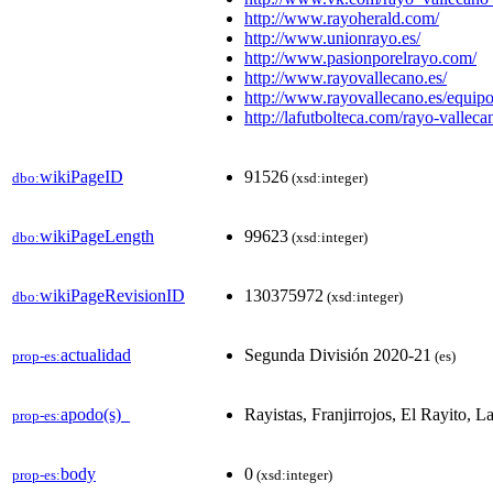
http://www.rayoherald.com/
http://www.unionrayo.es/
http://www.pasionporelrayo.com/
http://www.rayovallecano.es/
http://www.rayovallecano.es/equipo/
http://lafutbolteca.com/rayo-vallec
wikiPageID
91526
dbo:
(xsd:integer)
wikiPageLength
99623
dbo:
(xsd:integer)
wikiPageRevisionID
130375972
dbo:
(xsd:integer)
actualidad
Segunda División 2020-21
prop-es:
(es)
apodo(s)_
Rayistas, Franjirrojos, El Rayito, L
prop-es:
body
0
prop-es:
(xsd:integer)