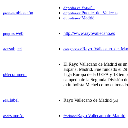
:España
dbpedia-es
ubicación
:Puente_de_Vallecas
prop-es:
dbpedia-es
:Madrid
dbpedia-es
web
http://www.rayovallecano.es
prop-es:
subject
:Rayo_Vallecano_de_Mad
dct:
category-es
El Rayo Vallecano de Madrid es un cl
España, Madrid. Fue fundado el 29 
comment
Liga Europa de la UEFA y 18 tempor
rdfs:
campeón de la Segunda División de E
exfutbolista Míchel como entrenador
label
Rayo Vallecano de Madrid
rdfs:
(es)
sameAs
:Rayo Vallecano de Madrid
owl:
freebase