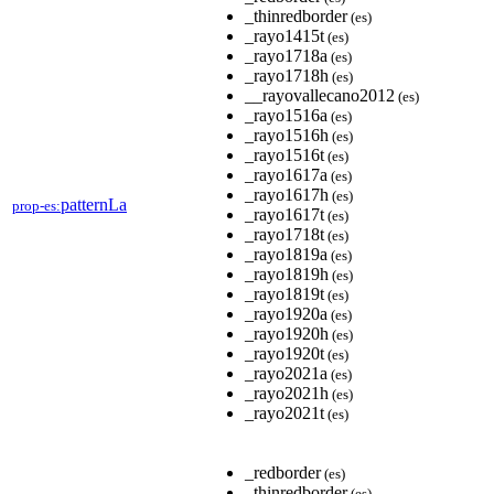
_thinredborder
(es)
_rayo1415t
(es)
_rayo1718a
(es)
_rayo1718h
(es)
__rayovallecano2012
(es)
_rayo1516a
(es)
_rayo1516h
(es)
_rayo1516t
(es)
_rayo1617a
(es)
_rayo1617h
(es)
patternLa
prop-es:
_rayo1617t
(es)
_rayo1718t
(es)
_rayo1819a
(es)
_rayo1819h
(es)
_rayo1819t
(es)
_rayo1920a
(es)
_rayo1920h
(es)
_rayo1920t
(es)
_rayo2021a
(es)
_rayo2021h
(es)
_rayo2021t
(es)
_redborder
(es)
_thinredborder
(es)