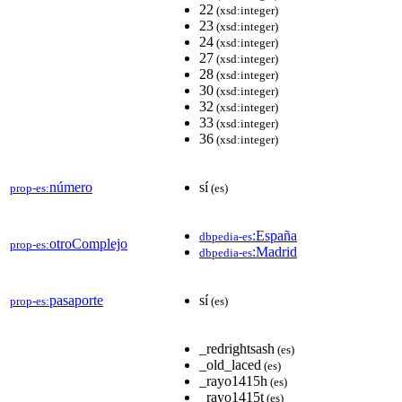
22
(xsd:integer)
23
(xsd:integer)
24
(xsd:integer)
27
(xsd:integer)
28
(xsd:integer)
30
(xsd:integer)
32
(xsd:integer)
33
(xsd:integer)
36
(xsd:integer)
número
sí
prop-es:
(es)
:España
dbpedia-es
otroComplejo
prop-es:
:Madrid
dbpedia-es
pasaporte
sí
prop-es:
(es)
_redrightsash
(es)
_old_laced
(es)
_rayo1415h
(es)
_rayo1415t
(es)