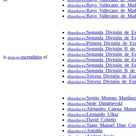
:Rayo_Vallecano_de_Mad
dbpedia-es
:Rayo_Vallecano_de_Ma
dbpedia-es
:Rayo_Vallecano_de_Ma
dbpedia-es
:Segunda_División_de_E
dbpedia-es
:Segunda_División_de_E
dbpedia-es
:Primera_División_de_Es
dbpedia-es
:Segunda_División_B_de
dbpedia-es
:Segunda_División_de_E
dbpedia-es
is
ascendidos
of
prop-es:
:Segunda_División_de_E
dbpedia-es
:Segunda_División_de_E
dbpedia-es
:Segunda_División_B_de
dbpedia-es
:Tercera_División_de_Es
dbpedia-es
:Tercera_División_de_Es
dbpedia-es
:Sergio_Moreno_Martínez
dbpedia-es
:Stole_Dimitrievski
dbpedia-es
:Alejandro_Catena_Maru
dbpedia-es
:Leonardo_Ulloa
dbpedia-es
:David_Cobeño
dbpedia-es
:Tiago_Manuel_Dias_Corr
dbpedia-es
:Antoñín
dbpedia-es