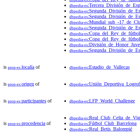
:Tercera_División_de_Es
dbpedia-es
:Segunda_División_de_E
dbpedia-es
:Segunda_División_de_E
dbpedia-es
:Mundial_sub_-17_de_Cl
dbpedia-es
:Segunda_División_de_E
dbpedia-es
:Copa_del_Rey_de_fútbo
dbpedia-es
:Copa_del_Rey_de_fútbo
dbpedia-es
:División_de_Honor_Juv
dbpedia-es
:Segunda_División_de_E
dbpedia-es
is
localía
of
:Estadio_de_Vallecas
prop-es:
dbpedia-es
is
origen
of
:Unión_Deportiva_Logro
prop-es:
dbpedia-es
is
participantes
of
:LFP_World_Challenge
prop-es:
dbpedia-es
:Real_Club_Celta_de_Vi
dbpedia-es
is
procedencia
of
:Fútbol_Club_Barcelona
prop-es:
dbpedia-es
:Real_Betis_Balompié
dbpedia-es