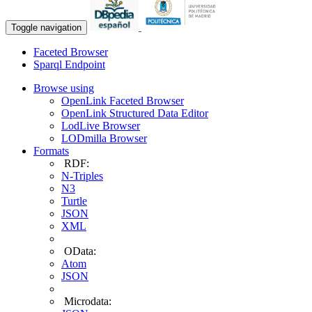
Toggle navigation
Faceted Browser
Sparql Endpoint
Browse using
OpenLink Faceted Browser
OpenLink Structured Data Editor
LodLive Browser
LODmilla Browser
Formats
RDF:
N-Triples
N3
Turtle
JSON
XML
OData:
Atom
JSON
Microdata: