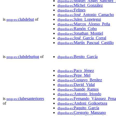
:Miguel_Ángel_Sánchez
dbpedia-es
:Míchel_González
dbpedia-es
:Felines
dbpedia-es
:José_Antonio_Camacho
dbpedia-es
is
clubdebut
of
:Julen_Lopetegui
prop-es:
dbpedia-es
:Marcos_Alonso_Peña
dbpedia-es
:Ramón_Cobo
dbpedia-es
:Jonathan_Montiel
dbpedia-es
:José_García_Corral
dbpedia-es
:Martín_Pascual_Castillo
dbpedia-es
is
clubdebutjug
of
:Benito_García
prop-es:
dbpedia-es
:Paco_Jémez
dbpedia-es
:Pepe_Mel
dbpedia-es
:Gustavo_Benítez
dbpedia-es
:David_Vidal
dbpedia-es
:Juande_Ramos
dbpedia-es
:Antonio_Iriondo
dbpedia-es
is
clubesanteriores
:Fernando_Vázquez_Pena
prop-es:
dbpedia-es
of
:Andoni_Goikoetxea
dbpedia-es
:Paquito_García
dbpedia-es
:Gregorio_Manzano
dbpedia-es