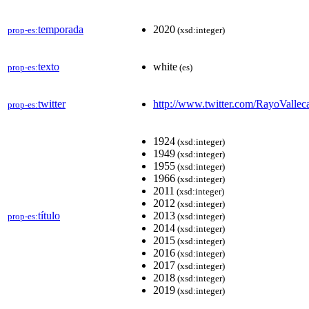
temporada
2020
prop-es:
(xsd:integer)
texto
white
prop-es:
(es)
twitter
http://www.twitter.com/RayoVallec
prop-es:
1924
(xsd:integer)
1949
(xsd:integer)
1955
(xsd:integer)
1966
(xsd:integer)
2011
(xsd:integer)
2012
(xsd:integer)
título
2013
prop-es:
(xsd:integer)
2014
(xsd:integer)
2015
(xsd:integer)
2016
(xsd:integer)
2017
(xsd:integer)
2018
(xsd:integer)
2019
(xsd:integer)