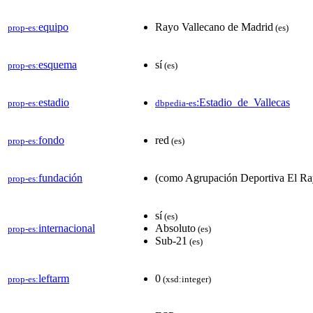
equipo
Rayo Vallecano de Madrid
prop-es:
(es)
esquema
sí
prop-es:
(es)
estadio
:Estadio_de_Vallecas
prop-es:
dbpedia-es
fondo
red
prop-es:
(es)
fundación
(como Agrupación Deportiva El Ra
prop-es:
sí
(es)
internacional
Absoluto
prop-es:
(es)
Sub-21
(es)
leftarm
0
prop-es:
(xsd:integer)