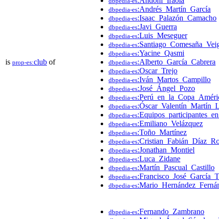
:Andoni_Iraola
dbpedia-es
:Andrés_Martín_García
dbpedia-es
:Isaac_Palazón_Camacho
dbpedia-es
:Javi_Guerra
dbpedia-es
:Luis_Meseguer
dbpedia-es
:Santiago_Comesaña_Vei
dbpedia-es
:Yacine_Qasmi
dbpedia-es
is
club
of
:Alberto_García_Cabrera
prop-es:
dbpedia-es
:Oscar_Trejo
dbpedia-es
:Iván_Martos_Campillo
dbpedia-es
:José_Ángel_Pozo
dbpedia-es
:Perú_en_la_Copa_Améri
dbpedia-es
:Óscar_Valentín_Martín_
dbpedia-es
:Equipos_participantes
dbpedia-es
:Emiliano_Velázquez
dbpedia-es
:Toño_Martínez
dbpedia-es
:Cristian_Fabián_Díaz_Ro
dbpedia-es
:Jonathan_Montiel
dbpedia-es
:Luca_Zidane
dbpedia-es
:Martín_Pascual_Castillo
dbpedia-es
:Francisco_José_García_T
dbpedia-es
:Mario_Hernández_Ferná
dbpedia-es
:Fernando_Zambrano
dbpedia-es