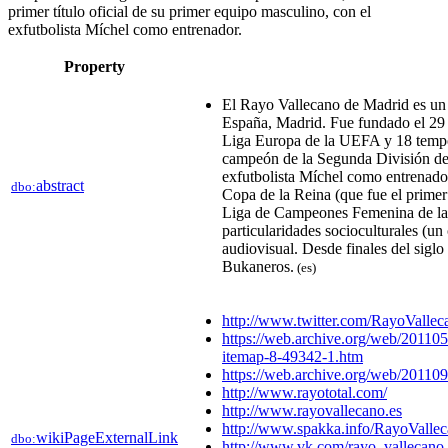
primer título oficial de su primer equipo masculino, con el
exfutbolista Míchel como entrenador.​
Property
El Rayo Vallecano de Madrid es un cl
España, Madrid. Fue fundado el 29 
Liga Europa de la UEFA y 18 tempor
campeón de la Segunda División de E
exfutbolista Míchel como entrenador
abstract
dbo:
Copa de la Reina (que fue el primer 
Liga de Campeones Femenina de la 
particularidades socioculturales (un c
audiovisual.​​ Desde finales del sig
Bukaneros.
(es)
http://www.twitter.com/RayoVallec
https://web.archive.org/web/20110
itemap-8-49342-1.htm
https://web.archive.org/web/2011
http://www.rayototal.com/
http://www.rayovallecano.es
http://www.spakka.info/RayoValle
wikiPageExternalLink
dbo:
http://www.vk.com/rayo_vallecan