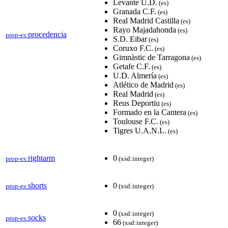
Levante U.D.
(es)
Granada C.F.
(es)
Real Madrid Castilla
(es)
Rayo Majadahonda
(es)
procedencia
prop-es:
S.D. Eibar
(es)
Coruxo F.C.
(es)
Gimnàstic de Tarragona
(es)
Getafe C.F.
(es)
U.D. Almería
(es)
Atlético de Madrid
(es)
Real Madrid
(es)
Reus Deportiu
(es)
Formado en la Cantera
(es)
Toulouse F.C.
(es)
Tigres U.A.N.L.
(es)
rightarm
0
prop-es:
(xsd:integer)
shorts
0
prop-es:
(xsd:integer)
0
(xsd:integer)
socks
prop-es:
66
(xsd:integer)