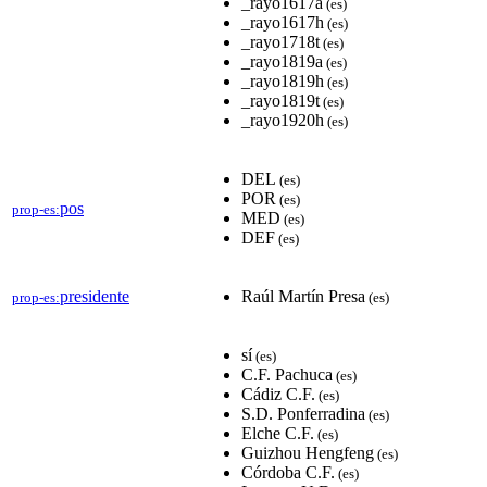
_rayo1617a
(es)
_rayo1617h
(es)
_rayo1718t
(es)
_rayo1819a
(es)
_rayo1819h
(es)
_rayo1819t
(es)
_rayo1920h
(es)
DEL
(es)
POR
(es)
pos
prop-es:
MED
(es)
DEF
(es)
presidente
Raúl Martín Presa
prop-es:
(es)
sí
(es)
C.F. Pachuca
(es)
Cádiz C.F.
(es)
S.D. Ponferradina
(es)
Elche C.F.
(es)
Guizhou Hengfeng
(es)
Córdoba C.F.
(es)