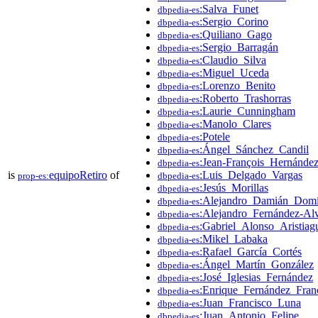
:Salva_Funet
dbpedia-es
:Sergio_Corino
dbpedia-es
:Quiliano_Gago
dbpedia-es
:Sergio_Barragán
dbpedia-es
:Claudio_Silva
dbpedia-es
:Miguel_Uceda
dbpedia-es
:Lorenzo_Benito
dbpedia-es
:Roberto_Trashorras
dbpedia-es
:Laurie_Cunningham
dbpedia-es
:Manolo_Clares
dbpedia-es
:Potele
dbpedia-es
:Ángel_Sánchez_Candil
dbpedia-es
:Jean-François_Hernánde
dbpedia-es
is
equipoRetiro
of
:Luis_Delgado_Vargas
prop-es:
dbpedia-es
:Jesús_Morillas
dbpedia-es
:Alejandro_Damián_Dom
dbpedia-es
:Alejandro_Fernández-Al
dbpedia-es
:Gabriel_Alonso_Aristiagu
dbpedia-es
:Mikel_Labaka
dbpedia-es
:Rafael_García_Cortés
dbpedia-es
:Ángel_Martín_González
dbpedia-es
:José_Iglesias_Fernández
dbpedia-es
:Enrique_Fernández_Fran
dbpedia-es
:Juan_Francisco_Luna
dbpedia-es
:Juan_Antonio_Felipe
dbpedia-es