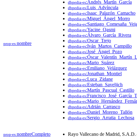
:Andrés_Martín_García
dbpedia-es
:Luis_Advíncula
dbpedia-es
:Isaac_Palazón_Camacho
dbpedia-es
:Miguel_Ángel_Morro
dbpedia-es
:Santiago_Comesaña_Vei
dbpedia-es
:Yacine_Qasmi
dbpedia-es
:Álvaro_García_Rivera
dbpedia-es
:Oscar_Trejo
dbpedia-es
nombre
prop-es:
:Iván_Martos_Campillo
dbpedia-es
:José_Ángel_Pozo
dbpedia-es
:Óscar_Valentín_Martín_
dbpedia-es
:Mario_Suárez
dbpedia-es
:Emiliano_Velázquez
dbpedia-es
:Jonathan_Montiel
dbpedia-es
:Luca_Zidane
dbpedia-es
:Esteban_Saveljich
dbpedia-es
:Martín_Pascual_Castillo
dbpedia-es
:Francisco_José_García_T
dbpedia-es
:Mario_Hernández_Ferná
dbpedia-es
:Adrián_Carrasco
dbpedia-es
:Daniel_Moreno_Tallón
dbpedia-es
:Sergio_Arratia_Lechosa
dbpedia-es
nombreCompleto
Rayo Vallecano de Madrid, S.A.D.
prop-es: