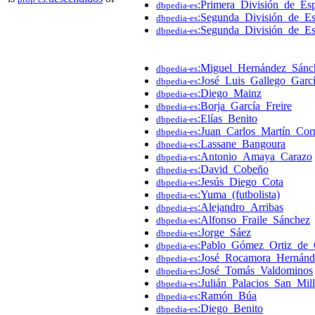
:Primera_División_de_Es
dbpedia-es
:Segunda_División_de_E
dbpedia-es
:Segunda_División_de_E
dbpedia-es
:Miguel_Hernández_Sánc
dbpedia-es
:José_Luis_Gallego_Garc
dbpedia-es
:Diego_Mainz
dbpedia-es
:Borja_García_Freire
dbpedia-es
:Elías_Benito
dbpedia-es
:Juan_Carlos_Martín_Corr
dbpedia-es
:Lassane_Bangoura
dbpedia-es
:Antonio_Amaya_Carazo
dbpedia-es
:David_Cobeño
dbpedia-es
:Jesús_Diego_Cota
dbpedia-es
:Yuma_(futbolista)
dbpedia-es
:Alejandro_Arribas
dbpedia-es
:Alfonso_Fraile_Sánchez
dbpedia-es
:Jorge_Sáez
dbpedia-es
:Pablo_Gómez_Ortiz_de
dbpedia-es
:José_Rocamora_Hernánd
dbpedia-es
:José_Tomás_Valdominos
dbpedia-es
:Julián_Palacios_San_Mil
dbpedia-es
:Ramón_Búa
dbpedia-es
:Diego_Benito
dbpedia-es