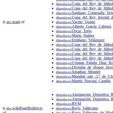
:Copa_del_Rey_de_fútbo
dbpedia-es
:Copa_del_Rey_de_fútbo
dbpedia-es
:Santiago_Comesaña_Vei
dbpedia-es
:Copa_del_Rey_Juvenil_
dbpedia-es
is
team
of
:Yacine_Qasmi
dbo:
dbpedia-es
:Alberto_García_Cabrera
dbpedia-es
:Oscar_Trejo
dbpedia-es
:Mario_Suárez
dbpedia-es
:Emiliano_Velázquez
dbpedia-es
:Copa_del_Rey_de_fútbo
dbpedia-es
:Copa_del_Rey_de_fútbo
dbpedia-es
:Copa_del_Rey_de_fútbo
dbpedia-es
:Copa_del_Rey_de_fútbo
dbpedia-es
:Cristian_Fabián_Díaz_Ro
dbpedia-es
:División_de_Honor_Juv
dbpedia-es
:Jonathan_Montiel
dbpedia-es
:Mundial_sub_-17_de_Cl
dbpedia-es
:Martín_Pascual_Castillo
dbpedia-es
:Agrupacion_Deportiva_
dbpedia-es
:Agrupación_Deportiva_
dbpedia-es
:RVM
dbpedia-es
is
wikiPageRedirects
:Rayo_Vallecano
dbo:
dbpedia-es
of
:Rayo_Vallecano_de_Mad
dbpedia-es