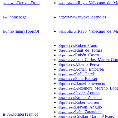
wasDerivedFrom
:Rayo_Vallecano_de_M
prov:
wikipedia-es
homepage
http://www.rayovallecano.es
foaf:
isPrimaryTopicOf
:Rayo_Vallecano_de_Ma
foaf:
wikipedia-es
:Rubén_Cano
dbpedia-es
:Raúl_de_Tomás
dbpedia-es
:Rubén_Castro
dbpedia-es
:Juan_Carlos_Martín_Corr
dbpedia-es
:Alberto_Perea
dbpedia-es
:Adrián_Embarba
dbpedia-es
:Saúl_García
dbpedia-es
:Fran_Beltrán
dbpedia-es
:Daniel_Provencio
dbpedia-es
:Alexandre_Moreno_Lope
dbpedia-es
:Javier_Aquino
dbpedia-es
:Bruno_Zuculini
dbpedia-es
:Rober_Correa
dbpedia-es
:Brayan_Angulo
dbpedia-es
:Iván_Zarandona
dbpedia-es
is
formerTeam
of
dbo:
:Cristian_Darío_Álvarez
dbpedia-es