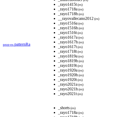
_rayo1415t
(es)
_rayo1718a
(es)
_rayo1718h
(es)
__rayovallecano2012
(es)
_rayo1516a
(es)
_rayo1516h
(es)
_rayo1516t
(es)
_rayo1617a
(es)
_rayo1617h
(es)
patternRa
prop-es:
_rayo1617t
(es)
_rayo1718t
(es)
_rayo1819a
(es)
_rayo1819h
(es)
_rayo1819t
(es)
_rayo1920a
(es)
_rayo1920h
(es)
_rayo1920t
(es)
_rayo2021a
(es)
_rayo2021h
(es)
_rayo2021t
(es)
_shorts
(es)
_rayo1718a
(es)