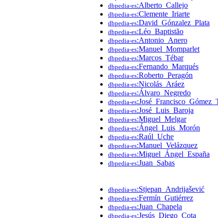
:Alberto_Callejo
dbpedia-es
:Clemente_Iriarte
dbpedia-es
:David_Gónzalez_Plata
dbpedia-es
:Léo_Baptistão
dbpedia-es
:Antonio_Anero
dbpedia-es
:Manuel_Momparlet
dbpedia-es
:Marcos_Tébar
dbpedia-es
:Fernando_Marqués
dbpedia-es
:Roberto_Peragón
dbpedia-es
:Nicolás_Aráez
dbpedia-es
:Álvaro_Negredo
dbpedia-es
:José_Francisco_Gómez_
dbpedia-es
:José_Luis_Baroja
dbpedia-es
:Miguel_Melgar
dbpedia-es
:Ángel_Luis_Morón
dbpedia-es
:Raúl_Uche
dbpedia-es
:Manuel_Velázquez
dbpedia-es
:Miguel_Ángel_España
dbpedia-es
:Juan_Sabas
dbpedia-es
:Stjepan_Andrijašević
dbpedia-es
:Fermín_Gutiérrez
dbpedia-es
:Juan_Chapela
dbpedia-es
:Jesús_Diego_Cota
dbpedia-es