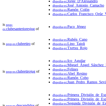
:Jorge_D'Alessandro
dbpedia-es
:José_Antonio_Camacho
dbpedia-es
:Ramón_Colón
dbpedia-es
:Carlos_Francisco_Orúe
dbpedia-es
is
prop-
:Paco_Jémez
dbpedia-es
clubesanterioresjug
of
es:
:Rubén_Cano
dbpedia-es
is
clubretiro
of
:Lino_Taioli
prop-es:
dbpedia-es
:Txetxu_Rojo
dbpedia-es
:Ico_Aguilar
dbpedia-es
:Miguel_Ángel_Sánchez
dbpedia-es
:Felines
dbpedia-es
is
clubretirojug
of
prop-es:
:Abel_Resino
dbpedia-es
:Ramón_Cobo
dbpedia-es
:Juan_Pedro_Ramos_Sevil
dbpedia-es
:Primera_División_de_Es
dbpedia-es
:Primera_División_de_Es
dbpedia-es
:Segunda_División_de_E
dbpedia-es
is
descendidos
of
prop-es: