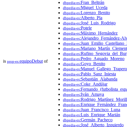
:Fran_Beltrán
dbpedia-es
:Miguel_Uceda
dbpedia-es
:Lorenzo_Benito
dbpedia-es
:Alberto_Pla
dbpedia-es
:José_Luis_Rodrigo
dbpedia-es
:Potele
dbpedia-es
:Máximo_Hernández
dbpedia-es
:Alejandro_Fernández-Al
dbpedia-es
:Juan_Emilio_Castellano
dbpedia-es
:Mariano_Martín_Clemen
dbpedia-es
:Rufino_Segovia_del_Bu
dbpedia-es
:Pedro_Aguado_Moreno
dbpedia-es
is
equipoDebut
of
prop-es:
:Goyo_Benito
dbpedia-es
:Manuel_Gallego_Trapero
dbpedia-es
:Pablo_Sanz_Iniesta
dbpedia-es
:Sebastián_Alabanda
dbpedia-es
:Coke_Andújar
dbpedia-es
:Fernando_(futbolista_esp
dbpedia-es
:Iván_Amaya
dbpedia-es
:Rodrigo_Martínez_Moril
dbpedia-es
:Enrique_Fernández_Fran
dbpedia-es
:Juan_Francisco_Luna
dbpedia-es
:Luis_Enrique_Marián
dbpedia-es
:Germán_Pacheco
dbpedia-es
:José_Alberto_Izquierdo
dbpedia-es