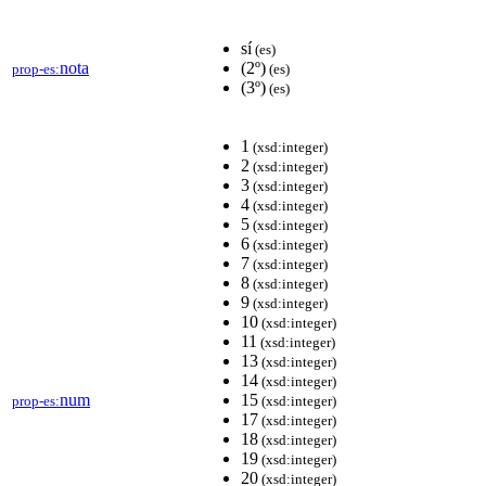
sí
(es)
nota
(2º)
prop-es:
(es)
(3º)
(es)
1
(xsd:integer)
2
(xsd:integer)
3
(xsd:integer)
4
(xsd:integer)
5
(xsd:integer)
6
(xsd:integer)
7
(xsd:integer)
8
(xsd:integer)
9
(xsd:integer)
10
(xsd:integer)
11
(xsd:integer)
13
(xsd:integer)
14
(xsd:integer)
num
15
prop-es:
(xsd:integer)
17
(xsd:integer)
18
(xsd:integer)
19
(xsd:integer)
20
(xsd:integer)