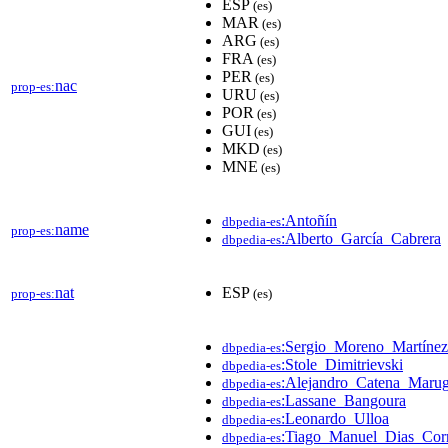
ESP
(es)
MAR
(es)
ARG
(es)
FRA
(es)
PER
(es)
nac
prop-es:
URU
(es)
POR
(es)
GUI
(es)
MKD
(es)
MNE
(es)
:Antoñín
dbpedia-es
name
prop-es:
:Alberto_García_Cabrera
dbpedia-es
nat
ESP
prop-es:
(es)
:Sergio_Moreno_Martínez
dbpedia-es
:Stole_Dimitrievski
dbpedia-es
:Alejandro_Catena_Maru
dbpedia-es
:Lassane_Bangoura
dbpedia-es
:Leonardo_Ulloa
dbpedia-es
:Tiago_Manuel_Dias_Corr
dbpedia-es