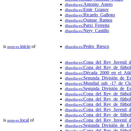
:Antonio_Anero
dbpedia-es
:Emir_Granov
dbpedia-es
:Ricardo_Gallego
dbpedia-es
:Quique_Ramos
dbpedia-es
:Patxi_Ferreira
dbpedia-es
:Nery_Castillo
dbpedia-es
is
inicio
of
:Pedro_Riesco
prop-es:
dbpedia-es
:Copa_del_Rey_Juvenil_
dbpedia-es
:Copa_del_Rey_de_fútbo
dbpedia-es
:Década_2000_en_el_Atl
dbpedia-es
:Segunda_División_de_E
dbpedia-es
:Mundial_sub_-17_de_Cl
dbpedia-es
:Segunda_División_de_E
dbpedia-es
:Copa_del_Rey_de_fútbo
dbpedia-es
:Copa_del_Rey_de_fútbo
dbpedia-es
:Copa_del_Rey_de_fútbo
dbpedia-es
:Copa_del_Rey_Juvenil_
dbpedia-es
:Copa_del_Rey_de_fútbo
dbpedia-es
is
local
of
:Copa_del_Rey_Juvenil_
prop-es:
dbpedia-es
:Segunda_División_de_E
dbpedia-es
:Copa_del_Rey_de_fútbo
dbpedia-es