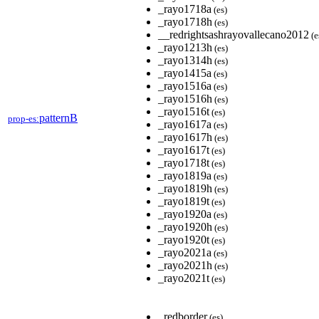
_rayo1718a
(es)
_rayo1718h
(es)
__redrightsashrayovallecano2012
(e
_rayo1213h
(es)
_rayo1314h
(es)
_rayo1415a
(es)
_rayo1516a
(es)
_rayo1516h
(es)
_rayo1516t
(es)
patternB
prop-es:
_rayo1617a
(es)
_rayo1617h
(es)
_rayo1617t
(es)
_rayo1718t
(es)
_rayo1819a
(es)
_rayo1819h
(es)
_rayo1819t
(es)
_rayo1920a
(es)
_rayo1920h
(es)
_rayo1920t
(es)
_rayo2021a
(es)
_rayo2021h
(es)
_rayo2021t
(es)
_redborder
(es)