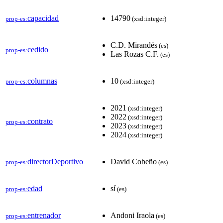
capacidad
14790
prop-es:
(xsd:integer)
C.D. Mirandés
(es)
cedido
prop-es:
Las Rozas C.F.
(es)
columnas
10
prop-es:
(xsd:integer)
2021
(xsd:integer)
2022
(xsd:integer)
contrato
prop-es:
2023
(xsd:integer)
2024
(xsd:integer)
directorDeportivo
David Cobeño
prop-es:
(es)
edad
sí
prop-es:
(es)
entrenador
Andoni Iraola
prop-es:
(es)