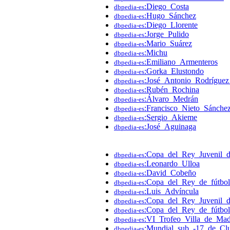
:Diego_Costa
dbpedia-es
:Hugo_Sánchez
dbpedia-es
:Diego_Llorente
dbpedia-es
:Jorge_Pulido
dbpedia-es
:Mario_Suárez
dbpedia-es
:Michu
dbpedia-es
:Emiliano_Armenteros
dbpedia-es
:Gorka_Elustondo
dbpedia-es
:José_Antonio_Rodrígue
dbpedia-es
:Rubén_Rochina
dbpedia-es
:Álvaro_Medrán
dbpedia-es
:Francisco_Nieto_Sánche
dbpedia-es
:Sergio_Akieme
dbpedia-es
:José_Aguinaga
dbpedia-es
:Copa_del_Rey_Juvenil_
dbpedia-es
:Leonardo_Ulloa
dbpedia-es
:David_Cobeño
dbpedia-es
:Copa_del_Rey_de_fútbo
dbpedia-es
:Luis_Advíncula
dbpedia-es
:Copa_del_Rey_Juvenil_
dbpedia-es
:Copa_del_Rey_de_fútbo
dbpedia-es
:VI_Trofeo_Villa_de_Ma
dbpedia-es
:Mundial_sub_-17_de_Cl
dbpedia-es