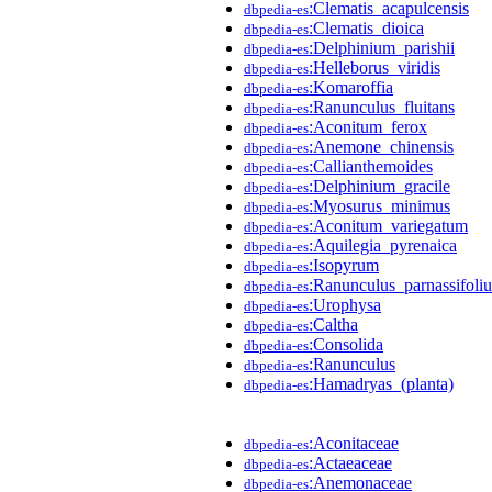
:Clematis_acapulcensis
dbpedia-es
:Clematis_dioica
dbpedia-es
:Delphinium_parishii
dbpedia-es
:Helleborus_viridis
dbpedia-es
:Komaroffia
dbpedia-es
:Ranunculus_fluitans
dbpedia-es
:Aconitum_ferox
dbpedia-es
:Anemone_chinensis
dbpedia-es
:Callianthemoides
dbpedia-es
:Delphinium_gracile
dbpedia-es
:Myosurus_minimus
dbpedia-es
:Aconitum_variegatum
dbpedia-es
:Aquilegia_pyrenaica
dbpedia-es
:Isopyrum
dbpedia-es
:Ranunculus_parnassifoliu
dbpedia-es
:Urophysa
dbpedia-es
:Caltha
dbpedia-es
:Consolida
dbpedia-es
:Ranunculus
dbpedia-es
:Hamadryas_(planta)
dbpedia-es
:Aconitaceae
dbpedia-es
:Actaeaceae
dbpedia-es
:Anemonaceae
dbpedia-es