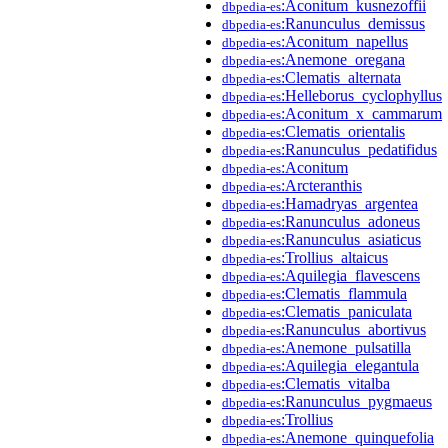
:Aconitum_kusnezoffii
dbpedia-es
:Ranunculus_demissus
dbpedia-es
:Aconitum_napellus
dbpedia-es
:Anemone_oregana
dbpedia-es
:Clematis_alternata
dbpedia-es
:Helleborus_cyclophyllus
dbpedia-es
:Aconitum_x_cammarum
dbpedia-es
:Clematis_orientalis
dbpedia-es
:Ranunculus_pedatifidus
dbpedia-es
:Aconitum
dbpedia-es
:Arcteranthis
dbpedia-es
:Hamadryas_argentea
dbpedia-es
:Ranunculus_adoneus
dbpedia-es
:Ranunculus_asiaticus
dbpedia-es
:Trollius_altaicus
dbpedia-es
:Aquilegia_flavescens
dbpedia-es
:Clematis_flammula
dbpedia-es
:Clematis_paniculata
dbpedia-es
:Ranunculus_abortivus
dbpedia-es
:Anemone_pulsatilla
dbpedia-es
:Aquilegia_elegantula
dbpedia-es
:Clematis_vitalba
dbpedia-es
:Ranunculus_pygmaeus
dbpedia-es
:Trollius
dbpedia-es
:Anemone_quinquefolia
dbpedia-es