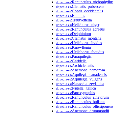
:Ranunculus_trichophyllu
dbpedia-es
:Clematis_pubescens
dbpedia-es
:Coptis_occidentalis
dbpedia-es
:Eranthis
dbpedia-es
:Trautvetteria
dbpedia-es
:Helleborus_niger
dbpedia-es
:Ranunculus_acraeus
dbpedia-es
:Delphinium
dbpedia-es
:Clematis_montana
dbpedia-es
:Helleborus_lividus
dbpedia-es
:Knowltonia
dbpedia-es
:Helleborus_foetidus
dbpedia-es
:Paraquilegia
dbpedia-es
:Garidella
dbpedia-es
:Archiclematis
dbpedia-es
:Anemone_nemorosa
dbpedia-es
:Aquilegia_canadensis
dbpedia-es
:Aquilegia_vulgaris
dbpedia-es
:Naravelia_zeylanica
dbpedia-es
:Nigella_gallica
dbpedia-es
:Paroxygraphis
dbpedia-es
:Ranunculus_alnetorum
dbpedia-es
:Ranunculus_bullatus
dbpedia-es
:Ranunculus_ollissiponens
dbpedia-es
:Anemone_drummondii
dbpedia-es