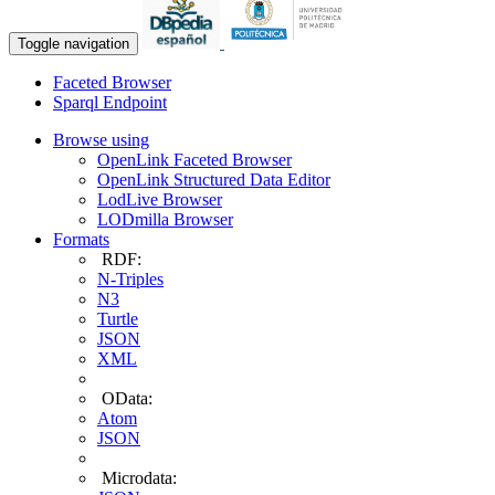
Toggle navigation
Faceted Browser
Sparql Endpoint
Browse using
OpenLink Faceted Browser
OpenLink Structured Data Editor
LodLive Browser
LODmilla Browser
Formats
RDF:
N-Triples
N3
Turtle
JSON
XML
OData:
Atom
JSON
Microdata: