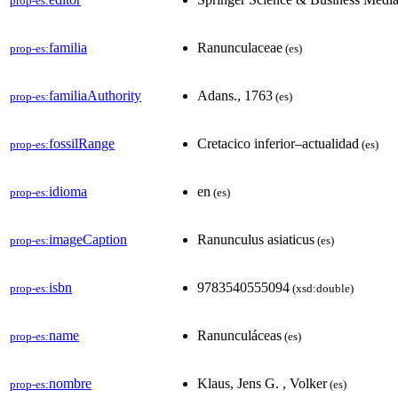
prop-es:
familia
Ranunculaceae
prop-es:
(es)
familiaAuthority
Adans., 1763
prop-es:
(es)
fossilRange
Cretacico inferior–actualidad
prop-es:
(es)
idioma
en
prop-es:
(es)
imageCaption
Ranunculus asiaticus
prop-es:
(es)
isbn
9783540555094
prop-es:
(xsd:double)
name
Ranunculáceas
prop-es:
(es)
nombre
Klaus, Jens G. , Volker
prop-es:
(es)