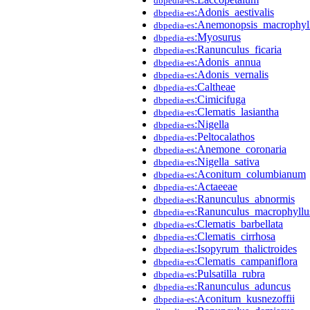
dbpedia-es
:Adonis_aestivalis
dbpedia-es
:Anemonopsis_macrophyl
dbpedia-es
:Myosurus
dbpedia-es
:Ranunculus_ficaria
dbpedia-es
:Adonis_annua
dbpedia-es
:Adonis_vernalis
dbpedia-es
:Caltheae
dbpedia-es
:Cimicifuga
dbpedia-es
:Clematis_lasiantha
dbpedia-es
:Nigella
dbpedia-es
:Peltocalathos
dbpedia-es
:Anemone_coronaria
dbpedia-es
:Nigella_sativa
dbpedia-es
:Aconitum_columbianum
dbpedia-es
:Actaeeae
dbpedia-es
:Ranunculus_abnormis
dbpedia-es
:Ranunculus_macrophyllu
dbpedia-es
:Clematis_barbellata
dbpedia-es
:Clematis_cirrhosa
dbpedia-es
:Isopyrum_thalictroides
dbpedia-es
:Clematis_campaniflora
dbpedia-es
:Pulsatilla_rubra
dbpedia-es
:Ranunculus_aduncus
dbpedia-es
:Aconitum_kusnezoffii
dbpedia-es