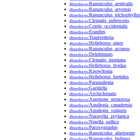
:Ranunculus_aestivalis
dbpedia-es
:Ranunculus_arvensis
dbpedia-es
:Ranunculus_trichophyllu
dbpedia-es
:Clematis_pubescens
dbpedia-es
:Coptis_occidentalis
dbpedia-es
:Eranthis
dbpedia-es
:Trautvetteria
dbpedia-es
:Helleborus_niger
dbpedia-es
:Ranunculus_acraeus
dbpedia-es
:Delphinium
dbpedia-es
:Clematis_montana
dbpedia-es
:Helleborus_lividus
dbpedia-es
:Knowltonia
dbpedia-es
:Helleborus_foetidus
dbpedia-es
:Paraquilegia
dbpedia-es
:Garidella
dbpedia-es
:Archiclematis
dbpedia-es
:Anemone_nemorosa
dbpedia-es
:Aquilegia_canadensis
dbpedia-es
:Aquilegia_vulgaris
dbpedia-es
:Naravelia_zeylanica
dbpedia-es
:Nigella_gallica
dbpedia-es
:Paroxygraphis
dbpedia-es
:Ranunculus_alnetorum
dbpedia-es
:Ranunculus_bullatus
dbpedia-es