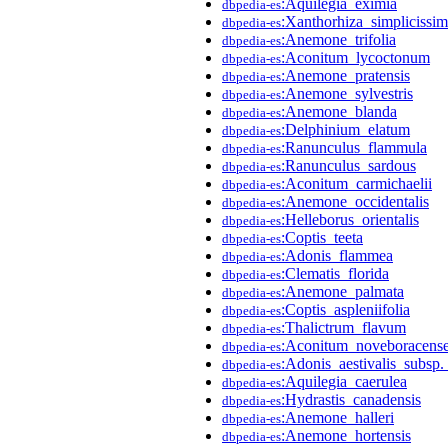
:Aquilegia_eximia
dbpedia-es
:Xanthorhiza_simplicissi
dbpedia-es
:Anemone_trifolia
dbpedia-es
:Aconitum_lycoctonum
dbpedia-es
:Anemone_pratensis
dbpedia-es
:Anemone_sylvestris
dbpedia-es
:Anemone_blanda
dbpedia-es
:Delphinium_elatum
dbpedia-es
:Ranunculus_flammula
dbpedia-es
:Ranunculus_sardous
dbpedia-es
:Aconitum_carmichaelii
dbpedia-es
:Anemone_occidentalis
dbpedia-es
:Helleborus_orientalis
dbpedia-es
:Coptis_teeta
dbpedia-es
:Adonis_flammea
dbpedia-es
:Clematis_florida
dbpedia-es
:Anemone_palmata
dbpedia-es
:Coptis_aspleniifolia
dbpedia-es
:Thalictrum_flavum
dbpedia-es
:Aconitum_noveboracens
dbpedia-es
:Adonis_aestivalis_subsp.
dbpedia-es
:Aquilegia_caerulea
dbpedia-es
:Hydrastis_canadensis
dbpedia-es
:Anemone_halleri
dbpedia-es
:Anemone_hortensis
dbpedia-es