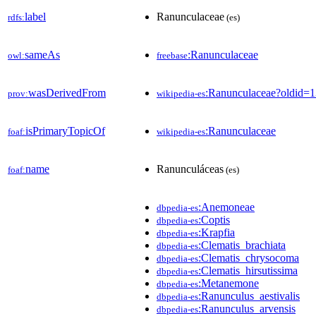
label
Ranunculaceae
rdfs:
(es)
sameAs
:Ranunculaceae
owl:
freebase
wasDerivedFrom
:Ranunculaceae?oldid
prov:
wikipedia-es
isPrimaryTopicOf
:Ranunculaceae
foaf:
wikipedia-es
name
Ranunculáceas
foaf:
(es)
:Anemoneae
dbpedia-es
:Coptis
dbpedia-es
:Krapfia
dbpedia-es
:Clematis_brachiata
dbpedia-es
:Clematis_chrysocoma
dbpedia-es
:Clematis_hirsutissima
dbpedia-es
:Metanemone
dbpedia-es
:Ranunculus_aestivalis
dbpedia-es
:Ranunculus_arvensis
dbpedia-es