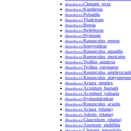
:Clematis_recta
dbpedia-es
:Kumlienia
dbpedia-es
:Pulsatilla
dbpedia-es
:Thalictrum
dbpedia-es
:Beesia
dbpedia-es
:Helleborus
dbpedia-es
:Hydrastis
dbpedia-es
:Ranunculus_repens
dbpedia-es
:Isopyroideae
dbpedia-es
:Ranunculus_aquatilis
dbpedia-es
:Ranunculus_muricatus
dbpedia-es
:Trollius_asiaticus
dbpedia-es
:Trollius_europaeus
dbpedia-es
:Ranunculus_amplexicauli
dbpedia-es
:Ranunculus_platyspermu
dbpedia-es
:Actaea_simplex
dbpedia-es
:Aconitum_burnatii
dbpedia-es
:Aconitum_vulparia
dbpedia-es
:Hydrastidoideae
dbpedia-es
:Ranunculus_acaulis
dbpedia-es
:Actaea_(planta)
dbpedia-es
:Adonis_(planta)
dbpedia-es
:Glaucidium_(planta)
dbpedia-es
:Anemone_multifida
dbpedia-es
:Clematis_integrifolia
dbpedia-es