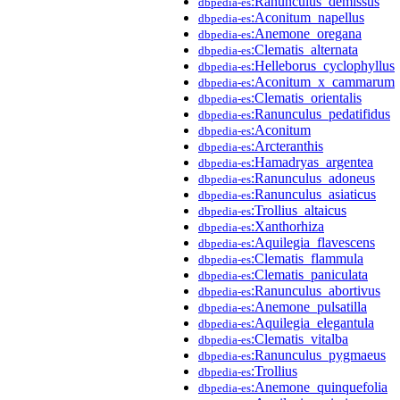
:Ranunculus_demissus
dbpedia-es
:Aconitum_napellus
dbpedia-es
:Anemone_oregana
dbpedia-es
:Clematis_alternata
dbpedia-es
:Helleborus_cyclophyllus
dbpedia-es
:Aconitum_x_cammarum
dbpedia-es
:Clematis_orientalis
dbpedia-es
:Ranunculus_pedatifidus
dbpedia-es
:Aconitum
dbpedia-es
:Arcteranthis
dbpedia-es
:Hamadryas_argentea
dbpedia-es
:Ranunculus_adoneus
dbpedia-es
:Ranunculus_asiaticus
dbpedia-es
:Trollius_altaicus
dbpedia-es
:Xanthorhiza
dbpedia-es
:Aquilegia_flavescens
dbpedia-es
:Clematis_flammula
dbpedia-es
:Clematis_paniculata
dbpedia-es
:Ranunculus_abortivus
dbpedia-es
:Anemone_pulsatilla
dbpedia-es
:Aquilegia_elegantula
dbpedia-es
:Clematis_vitalba
dbpedia-es
:Ranunculus_pygmaeus
dbpedia-es
:Trollius
dbpedia-es
:Anemone_quinquefolia
dbpedia-es