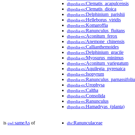
:Clematis_acapulcensis
dbpedia-es
:Clematis_dioica
dbpedia-es
:Delphinium_parishii
dbpedia-es
:Helleborus_viridis
dbpedia-es
:Komaroffia
dbpedia-es
:Ranunculus_fluitans
dbpedia-es
:Aconitum_ferox
dbpedia-es
:Anemone_chinensis
dbpedia-es
:Callianthemoides
dbpedia-es
:Delphinium_gracile
dbpedia-es
:Myosurus_minimus
dbpedia-es
:Aconitum_variegatum
dbpedia-es
:Aquilegia_pyrenaica
dbpedia-es
:Isopyrum
dbpedia-es
:Ranunculus_parnassifoliu
dbpedia-es
:Urophysa
dbpedia-es
:Caltha
dbpedia-es
:Consolida
dbpedia-es
:Ranunculus
dbpedia-es
:Hamadryas_(planta)
dbpedia-es
is
sameAs
of
:Ranunculaceae
owl:
dbr