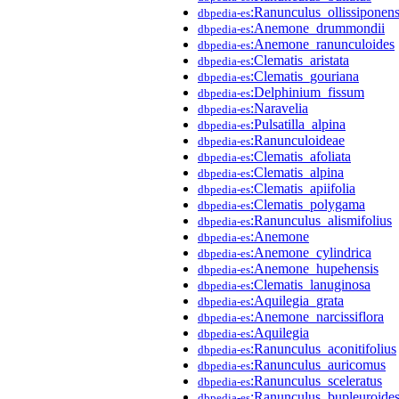
:Ranunculus_ollissiponens
dbpedia-es
:Anemone_drummondii
dbpedia-es
:Anemone_ranunculoides
dbpedia-es
:Clematis_aristata
dbpedia-es
:Clematis_gouriana
dbpedia-es
:Delphinium_fissum
dbpedia-es
:Naravelia
dbpedia-es
:Pulsatilla_alpina
dbpedia-es
:Ranunculoideae
dbpedia-es
:Clematis_afoliata
dbpedia-es
:Clematis_alpina
dbpedia-es
:Clematis_apiifolia
dbpedia-es
:Clematis_polygama
dbpedia-es
:Ranunculus_alismifolius
dbpedia-es
:Anemone
dbpedia-es
:Anemone_cylindrica
dbpedia-es
:Anemone_hupehensis
dbpedia-es
:Clematis_lanuginosa
dbpedia-es
:Aquilegia_grata
dbpedia-es
:Anemone_narcissiflora
dbpedia-es
:Aquilegia
dbpedia-es
:Ranunculus_aconitifolius
dbpedia-es
:Ranunculus_auricomus
dbpedia-es
:Ranunculus_sceleratus
dbpedia-es
:Ranunculus_bupleuroide
dbpedia-es