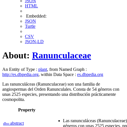
JSON
HTML
Embedded:
JSON
Turtle
CSV
JSON-LD
About:
Ranunculaceae
An Entity of Type :
plant
, from Named Graph :
http://es.dbpedia.org
, within Data Space :
es.dbpedia.org
Las ranunculáceas (Ranunculaceae) son una familia de
angiospermas del Orden Ranunculales. Consta de 54 géneros con
unas 2525 especies, presentando una distribución prácticamente
cosmopolita.
Property
Las ranunculáceas (Ranunculaceae)
abstract
dbo:
géneros con unas 2525 especies, pr