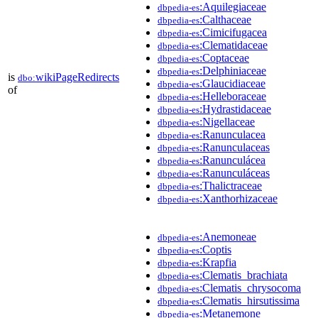
:Aquilegiaceae
dbpedia-es
:Calthaceae
dbpedia-es
:Cimicifugacea
dbpedia-es
:Clematidaceae
dbpedia-es
:Coptaceae
dbpedia-es
:Delphiniaceae
dbpedia-es
is
wikiPageRedirects
dbo:
:Glaucidiaceae
dbpedia-es
of
:Helleboraceae
dbpedia-es
:Hydrastidaceae
dbpedia-es
:Nigellaceae
dbpedia-es
:Ranunculacea
dbpedia-es
:Ranunculaceas
dbpedia-es
:Ranunculácea
dbpedia-es
:Ranunculáceas
dbpedia-es
:Thalictraceae
dbpedia-es
:Xanthorhizaceae
dbpedia-es
:Anemoneae
dbpedia-es
:Coptis
dbpedia-es
:Krapfia
dbpedia-es
:Clematis_brachiata
dbpedia-es
:Clematis_chrysocoma
dbpedia-es
:Clematis_hirsutissima
dbpedia-es
:Metanemone
dbpedia-es