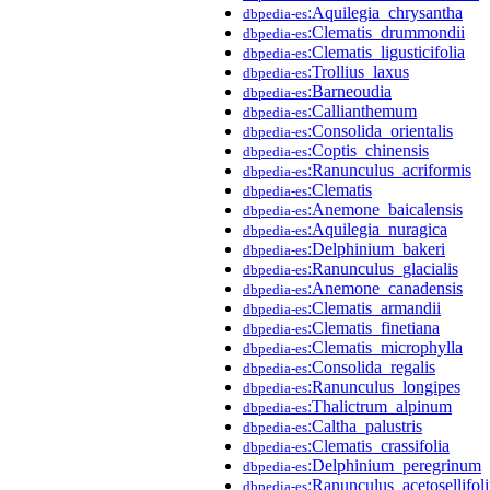
:Aquilegia_chrysantha
dbpedia-es
:Clematis_drummondii
dbpedia-es
:Clematis_ligusticifolia
dbpedia-es
:Trollius_laxus
dbpedia-es
:Barneoudia
dbpedia-es
:Callianthemum
dbpedia-es
:Consolida_orientalis
dbpedia-es
:Coptis_chinensis
dbpedia-es
:Ranunculus_acriformis
dbpedia-es
:Clematis
dbpedia-es
:Anemone_baicalensis
dbpedia-es
:Aquilegia_nuragica
dbpedia-es
:Delphinium_bakeri
dbpedia-es
:Ranunculus_glacialis
dbpedia-es
:Anemone_canadensis
dbpedia-es
:Clematis_armandii
dbpedia-es
:Clematis_finetiana
dbpedia-es
:Clematis_microphylla
dbpedia-es
:Consolida_regalis
dbpedia-es
:Ranunculus_longipes
dbpedia-es
:Thalictrum_alpinum
dbpedia-es
:Caltha_palustris
dbpedia-es
:Clematis_crassifolia
dbpedia-es
:Delphinium_peregrinum
dbpedia-es
:Ranunculus_acetosellifol
dbpedia-es