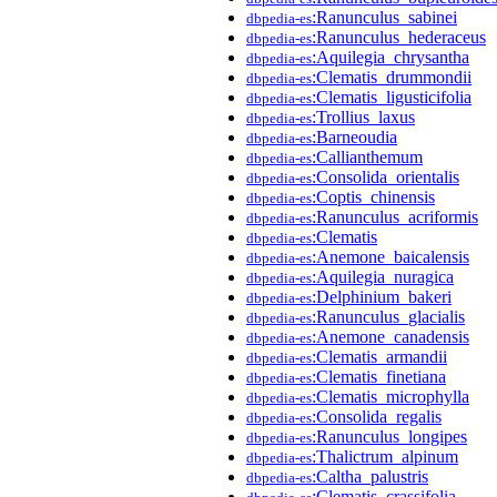
:Ranunculus_sabinei
dbpedia-es
:Ranunculus_hederaceus
dbpedia-es
:Aquilegia_chrysantha
dbpedia-es
:Clematis_drummondii
dbpedia-es
:Clematis_ligusticifolia
dbpedia-es
:Trollius_laxus
dbpedia-es
:Barneoudia
dbpedia-es
:Callianthemum
dbpedia-es
:Consolida_orientalis
dbpedia-es
:Coptis_chinensis
dbpedia-es
:Ranunculus_acriformis
dbpedia-es
:Clematis
dbpedia-es
:Anemone_baicalensis
dbpedia-es
:Aquilegia_nuragica
dbpedia-es
:Delphinium_bakeri
dbpedia-es
:Ranunculus_glacialis
dbpedia-es
:Anemone_canadensis
dbpedia-es
:Clematis_armandii
dbpedia-es
:Clematis_finetiana
dbpedia-es
:Clematis_microphylla
dbpedia-es
:Consolida_regalis
dbpedia-es
:Ranunculus_longipes
dbpedia-es
:Thalictrum_alpinum
dbpedia-es
:Caltha_palustris
dbpedia-es
:Clematis_crassifolia