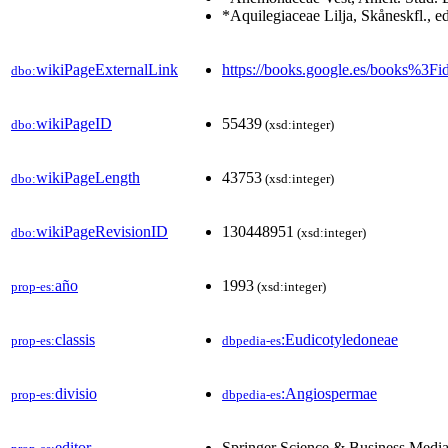
*Aquilegiaceae Lilja, Skåneskfl., e
wikiPageExternalLink
https://books.google.es/books
dbo:
wikiPageID
55439
dbo:
(xsd:integer)
wikiPageLength
43753
dbo:
(xsd:integer)
wikiPageRevisionID
130448951
dbo:
(xsd:integer)
año
1993
prop-es:
(xsd:integer)
classis
:Eudicotyledoneae
prop-es:
dbpedia-es
divisio
:Angiospermae
prop-es:
dbpedia-es
editor
Springer Science & Business Medi