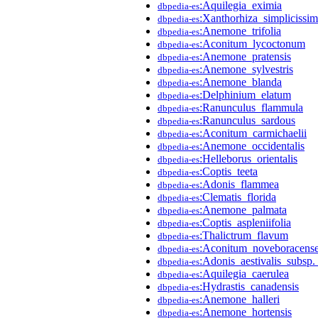
:Aquilegia_eximia
dbpedia-es
:Xanthorhiza_simplicissi
dbpedia-es
:Anemone_trifolia
dbpedia-es
:Aconitum_lycoctonum
dbpedia-es
:Anemone_pratensis
dbpedia-es
:Anemone_sylvestris
dbpedia-es
:Anemone_blanda
dbpedia-es
:Delphinium_elatum
dbpedia-es
:Ranunculus_flammula
dbpedia-es
:Ranunculus_sardous
dbpedia-es
:Aconitum_carmichaelii
dbpedia-es
:Anemone_occidentalis
dbpedia-es
:Helleborus_orientalis
dbpedia-es
:Coptis_teeta
dbpedia-es
:Adonis_flammea
dbpedia-es
:Clematis_florida
dbpedia-es
:Anemone_palmata
dbpedia-es
:Coptis_aspleniifolia
dbpedia-es
:Thalictrum_flavum
dbpedia-es
:Aconitum_noveboracens
dbpedia-es
:Adonis_aestivalis_subsp.
dbpedia-es
:Aquilegia_caerulea
dbpedia-es
:Hydrastis_canadensis
dbpedia-es
:Anemone_halleri
dbpedia-es
:Anemone_hortensis
dbpedia-es