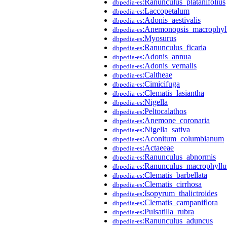
:Ranunculus_platanifolius
dbpedia-es
:Laccopetalum
dbpedia-es
:Adonis_aestivalis
dbpedia-es
:Anemonopsis_macrophyl
dbpedia-es
:Myosurus
dbpedia-es
:Ranunculus_ficaria
dbpedia-es
:Adonis_annua
dbpedia-es
:Adonis_vernalis
dbpedia-es
:Caltheae
dbpedia-es
:Cimicifuga
dbpedia-es
:Clematis_lasiantha
dbpedia-es
:Nigella
dbpedia-es
:Peltocalathos
dbpedia-es
:Anemone_coronaria
dbpedia-es
:Nigella_sativa
dbpedia-es
:Aconitum_columbianum
dbpedia-es
:Actaeeae
dbpedia-es
:Ranunculus_abnormis
dbpedia-es
:Ranunculus_macrophyllu
dbpedia-es
:Clematis_barbellata
dbpedia-es
:Clematis_cirrhosa
dbpedia-es
:Isopyrum_thalictroides
dbpedia-es
:Clematis_campaniflora
dbpedia-es
:Pulsatilla_rubra
dbpedia-es
:Ranunculus_aduncus
dbpedia-es