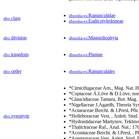
:Ranunculidae
dbpedia-es
class
dbo:
:Eudicotyledoneae
dbpedia-es
division
:Magnoliophyta
dbo:
dbpedia-es
kingdom
:Plantae
dbo:
dbpedia-es
order
:Ranunculales
dbo:
dbpedia-es
*Cimicifugaceae Arn., Mag. Nat. Hi
*Coptaceae Á.Löve & D.Löve, nom.
*Glaucidiaceae Tamura, Bot. Mag. 
*Nigellaceae J.Agardh, Theoria Sys
*Actaeaceae Bercht. & J.Presl, Přir.
synonym
*Helleboraceae Vest, , Anleit. Stud.
dbo:
*Hydrastidaceae Martynov, Tekhno-
*Thalictraceae Raf., Anal. Nat.: 17
*Aconitaceae Bercht. & J.Presl, , Př
*Anemonaceae Vest, Anleit. Stud. B