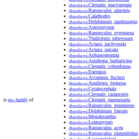
:Clematis_macropetala
dbpedia-es
:Ranunculus_alpestris
dbpedia-es
:Calathodes
dbpedia-es
:Delphinium_staphisagria
dbpedia-es
:Asteropyrum
dbpedia-es
:Ranunculus_pyrenaeus
dbpedia-es
:Thalictrum_tuberosum
dbpedia-es
:Actaea_pachypoda
dbpedia-es
:Actaea_spicata
dbpedia-es
:Aphanostemma
dbpedia-es
:Aquilegia_barbaricina
dbpedia-es
:Clematis_columbiana
dbpedia-es
:Enemion
dbpedia-es
:Aconitum_fischeri
dbpedia-es
:Aquilegia_formosa
dbpedia-es
:Ceratocephala
dbpedia-es
:Clematis_campestris
dbpedia-es
is
family
of
:Clematis_marmoraria
dbo:
dbpedia-es
:Ranunculus_gramineus
dbpedia-es
:Delphinium_luteum
dbpedia-es
:Megaleranthis
dbpedia-es
:Leptopyrum
dbpedia-es
:Ranunculus_acris
dbpedia-es
:Ranunculus_platanifolius
dbpedia-es
:Laccopetalum