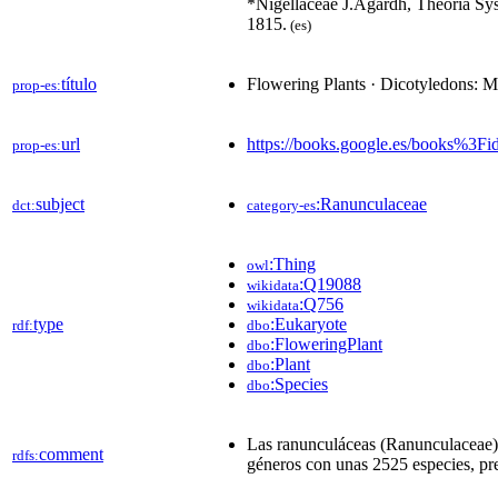
*Nigellaceae J.Agardh, Theoria Syst
1815.
(es)
título
Flowering Plants · Dicotyledons: 
prop-es:
url
https://books.google.es/books
prop-es:
subject
:Ranunculaceae
dct:
category-es
:Thing
owl
:Q19088
wikidata
:Q756
wikidata
type
:Eukaryote
rdf:
dbo
:FloweringPlant
dbo
:Plant
dbo
:Species
dbo
Las ranunculáceas (Ranunculaceae)
comment
rdfs:
géneros con unas 2525 especies, pr