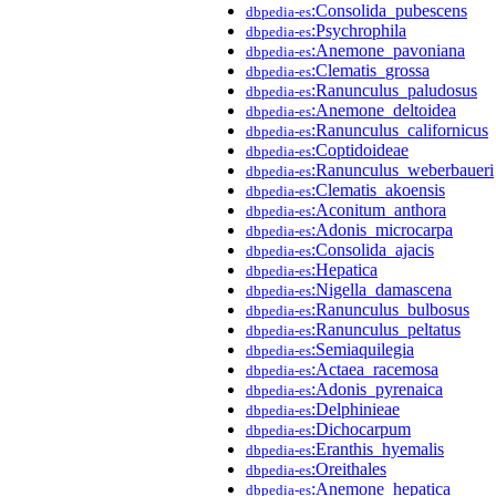
:Consolida_pubescens
dbpedia-es
:Psychrophila
dbpedia-es
:Anemone_pavoniana
dbpedia-es
:Clematis_grossa
dbpedia-es
:Ranunculus_paludosus
dbpedia-es
:Anemone_deltoidea
dbpedia-es
:Ranunculus_californicus
dbpedia-es
:Coptidoideae
dbpedia-es
:Ranunculus_weberbaueri
dbpedia-es
:Clematis_akoensis
dbpedia-es
:Aconitum_anthora
dbpedia-es
:Adonis_microcarpa
dbpedia-es
:Consolida_ajacis
dbpedia-es
:Hepatica
dbpedia-es
:Nigella_damascena
dbpedia-es
:Ranunculus_bulbosus
dbpedia-es
:Ranunculus_peltatus
dbpedia-es
:Semiaquilegia
dbpedia-es
:Actaea_racemosa
dbpedia-es
:Adonis_pyrenaica
dbpedia-es
:Delphinieae
dbpedia-es
:Dichocarpum
dbpedia-es
:Eranthis_hyemalis
dbpedia-es
:Oreithales
dbpedia-es
:Anemone_hepatica
dbpedia-es