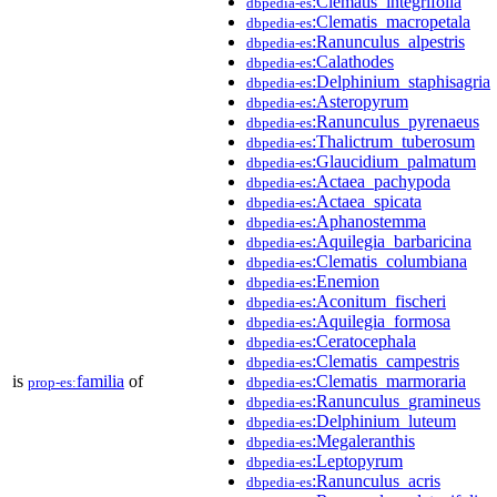
:Clematis_integrifolia
dbpedia-es
:Clematis_macropetala
dbpedia-es
:Ranunculus_alpestris
dbpedia-es
:Calathodes
dbpedia-es
:Delphinium_staphisagria
dbpedia-es
:Asteropyrum
dbpedia-es
:Ranunculus_pyrenaeus
dbpedia-es
:Thalictrum_tuberosum
dbpedia-es
:Glaucidium_palmatum
dbpedia-es
:Actaea_pachypoda
dbpedia-es
:Actaea_spicata
dbpedia-es
:Aphanostemma
dbpedia-es
:Aquilegia_barbaricina
dbpedia-es
:Clematis_columbiana
dbpedia-es
:Enemion
dbpedia-es
:Aconitum_fischeri
dbpedia-es
:Aquilegia_formosa
dbpedia-es
:Ceratocephala
dbpedia-es
:Clematis_campestris
dbpedia-es
is
familia
of
:Clematis_marmoraria
prop-es:
dbpedia-es
:Ranunculus_gramineus
dbpedia-es
:Delphinium_luteum
dbpedia-es
:Megaleranthis
dbpedia-es
:Leptopyrum
dbpedia-es
:Ranunculus_acris
dbpedia-es