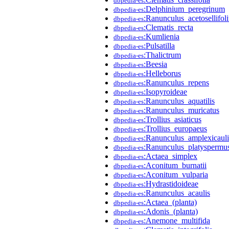
dbpedia-es
:Delphinium_peregrinum
dbpedia-es
:Ranunculus_acetosellifol
dbpedia-es
:Clematis_recta
dbpedia-es
:Kumlienia
dbpedia-es
:Pulsatilla
dbpedia-es
:Thalictrum
dbpedia-es
:Beesia
dbpedia-es
:Helleborus
dbpedia-es
:Ranunculus_repens
dbpedia-es
:Isopyroideae
dbpedia-es
:Ranunculus_aquatilis
dbpedia-es
:Ranunculus_muricatus
dbpedia-es
:Trollius_asiaticus
dbpedia-es
:Trollius_europaeus
dbpedia-es
:Ranunculus_amplexicauli
dbpedia-es
:Ranunculus_platyspermu
dbpedia-es
:Actaea_simplex
dbpedia-es
:Aconitum_burnatii
dbpedia-es
:Aconitum_vulparia
dbpedia-es
:Hydrastidoideae
dbpedia-es
:Ranunculus_acaulis
dbpedia-es
:Actaea_(planta)
dbpedia-es
:Adonis_(planta)
dbpedia-es
:Anemone_multifida
dbpedia-es