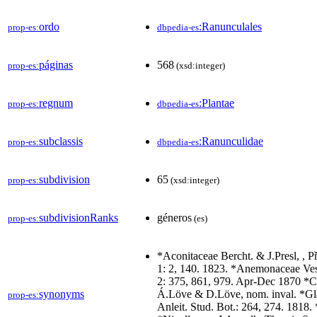
ordo
:Ranunculales
prop-es:
dbpedia-es
páginas
568
prop-es:
(xsd:integer)
regnum
:Plantae
prop-es:
dbpedia-es
subclassis
:Ranunculidae
prop-es:
dbpedia-es
subdivision
65
prop-es:
(xsd:integer)
subdivisionRanks
géneros
prop-es:
(es)
*Aconitaceae Bercht. & J.Presl, , Př
1: 2, 140. 1823. *Anemonaceae Vest,
2: 375, 861, 979. Apr-Dec 1870 *Ci
synonyms
Á.Löve & D.Löve, nom. inval. *Gla
prop-es:
Anleit. Stud. Bot.: 264, 274. 1818