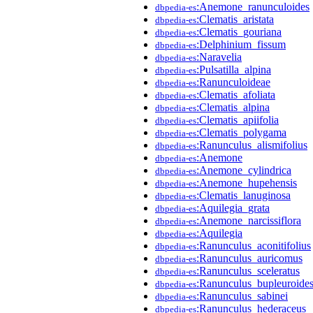
:Anemone_ranunculoides
dbpedia-es
:Clematis_aristata
dbpedia-es
:Clematis_gouriana
dbpedia-es
:Delphinium_fissum
dbpedia-es
:Naravelia
dbpedia-es
:Pulsatilla_alpina
dbpedia-es
:Ranunculoideae
dbpedia-es
:Clematis_afoliata
dbpedia-es
:Clematis_alpina
dbpedia-es
:Clematis_apiifolia
dbpedia-es
:Clematis_polygama
dbpedia-es
:Ranunculus_alismifolius
dbpedia-es
:Anemone
dbpedia-es
:Anemone_cylindrica
dbpedia-es
:Anemone_hupehensis
dbpedia-es
:Clematis_lanuginosa
dbpedia-es
:Aquilegia_grata
dbpedia-es
:Anemone_narcissiflora
dbpedia-es
:Aquilegia
dbpedia-es
:Ranunculus_aconitifolius
dbpedia-es
:Ranunculus_auricomus
dbpedia-es
:Ranunculus_sceleratus
dbpedia-es
:Ranunculus_bupleuroide
dbpedia-es
:Ranunculus_sabinei
dbpedia-es
:Ranunculus_hederaceus
dbpedia-es