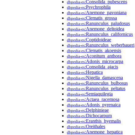
:Consolida_pubescens
dbpedia-es
:Psychrophila
dbpedia-es
:Anemone_pavoniana
dbpedia-es
:Clematis_grossa
dbpedia-es
:Ranunculus_paludosus
dbpedia-es
:Anemone_deltoidea
dbpedia-es
:Ranunculus_californicus
dbpedia-es
:Coptidoideae
dbpedia-es
:Ranunculus_weberbaueri
dbpedia-es
:Clematis_akoensis
dbpedia-es
:Aconitum_anthora
dbpedia-es
:Adonis_microcarpa
dbpedia-es
:Consolida_ajacis
dbpedia-es
:Hepatica
dbpedia-es
:Nigella_damascena
dbpedia-es
:Ranunculus_bulbosus
dbpedia-es
:Ranunculus_peltatus
dbpedia-es
:Semiaquilegia
dbpedia-es
:Actaea_racemosa
dbpedia-es
:Adonis_pyrenaica
dbpedia-es
:Delphinieae
dbpedia-es
:Dichocarpum
dbpedia-es
:Eranthis_hyemalis
dbpedia-es
:Oreithales
dbpedia-es
:Anemone_hepatica
dbpedia-es