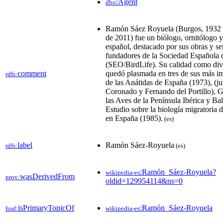
:Agent
dbo
Ramón Sáez Royuela (Burgos, 1932 -
de 2011)​ fue un biólogo, ornitólogo y
español, destacado por sus obras y se
fundadores de la Sociedad Española 
(SEO/BirdLife).​​ Su calidad como div
comment
quedó plasmada en tres de sus más im
rdfs:
de las Anátidas de España (1973), (
Coronado y Fernando del Portillo),
las Aves de la Península Ibérica y Ba
Estudio sobre la biología migratoria 
en España (1985).
(es)
label
Ramón Sáez-Royuela
rdfs:
(es)
:Ramón_Sáez-Royuela?
wikipedia-es
wasDerivedFrom
prov:
oldid=129954114&ns=0
isPrimaryTopicOf
:Ramón_Sáez-Royuela
foaf:
wikipedia-es