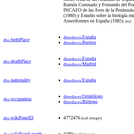
Ramón Coronado y Fernando del Port
INCAFO de las Aves de la Península 
(1980) y Estudio sobre la biología mi
Anseriformes en España (1985).
(es)
:España
dbpedia-es
birthPlace
dbo:
:Burgos
dbpedia-es
:España
dbpedia-es
deathPlace
dbo:
:Madrid
dbpedia-es
nationality
:España
dbo:
dbpedia-es
:Ornitólogo
dbpedia-es
occupation
dbo:
:Biólogo
dbpedia-es
wikiPageID
4772476
dbo:
(xsd:integer)
wikiPageLength
3280