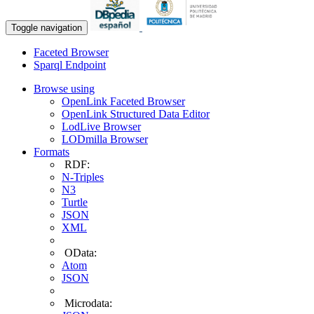
Toggle navigation
Faceted Browser
Sparql Endpoint
Browse using
OpenLink Faceted Browser
OpenLink Structured Data Editor
LodLive Browser
LODmilla Browser
Formats
RDF:
N-Triples
N3
Turtle
JSON
XML
OData:
Atom
JSON
Microdata: