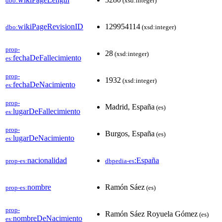
dbo:
(xsd:integer)
wikiPageRevisionID
129954114
dbo:
(xsd:integer)
prop-
28
(xsd:integer)
fechaDeFallecimiento
es:
prop-
1932
(xsd:integer)
fechaDeNacimiento
es:
prop-
Madrid, España
(es)
lugarDeFallecimiento
es:
prop-
Burgos, España
(es)
lugarDeNacimiento
es:
nacionalidad
:España
prop-es:
dbpedia-es
nombre
Ramón Sáez
prop-es:
(es)
prop-
Ramón Sáez Royuela Gómez
(es)
nombreDeNacimiento
es: