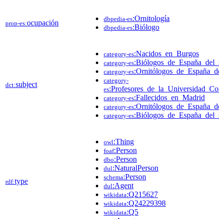
:Ornitología
dbpedia-es
ocupación
prop-es:
:Biólogo
dbpedia-es
:Nacidos_en_Burgos
category-es
:Biólogos_de_España_del
category-es
:Ornitólogos_de_España_d
category-es
category-
subject
dct:
:Profesores_de_la_Universidad_C
es
:Fallecidos_en_Madrid
category-es
:Ornitólogos_de_España_d
category-es
:Biólogos_de_España_del
category-es
:Thing
owl
:Person
foaf
:Person
dbo
:NaturalPerson
dul
:Person
schema
type
rdf:
:Agent
dul
:Q215627
wikidata
:Q24229398
wikidata
:Q5
wikidata