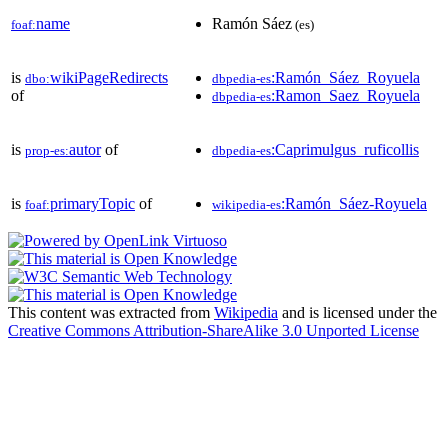
name
Ramón Sáez
foaf:
(es)
is
wikiPageRedirects
:Ramón_Sáez_Royuela
dbo:
dbpedia-es
of
:Ramon_Saez_Royuela
dbpedia-es
is
autor
of
:Caprimulgus_ruficollis
prop-es:
dbpedia-es
is
primaryTopic
of
:Ramón_Sáez-Royuela
foaf:
wikipedia-es
This content was extracted from
Wikipedia
and is licensed under the
Creative Commons Attribution-ShareAlike 3.0 Unported License