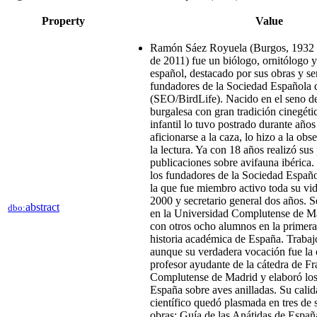
Property
Value
Ramón Sáez Royuela (Burgos, 1932 -
de 2011)​ fue un biólogo, ornitólogo y
español, destacado por sus obras y se
fundadores de la Sociedad Española 
(SEO/BirdLife).​​ Nacido en el seno d
burgalesa con gran tradición cinegét
infantil lo tuvo postrado durante años
aficionarse a la caza, lo hizo a la obs
la lectura. Ya con 18 años realizó sus
publicaciones sobre avifauna ibérica
los fundadores de la Sociedad Españo
la que fue miembro activo toda su vida
2000 y secretario general dos años. S
abstract
dbo:
en la Universidad Complutense de Ma
con otros ocho alumnos en la primer
historia académica de España. Trabaj
aunque su verdadera vocación fue la 
profesor ayudante de la cátedra de Fr
Complutense de Madrid y elaboró los
España sobre aves anilladas. Su cali
científico quedó plasmada en tres de
obras: Guía de las Anátidas de Españ