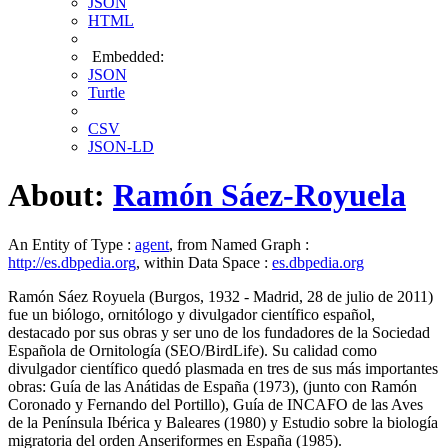
JSON
HTML
Embedded:
JSON
Turtle
CSV
JSON-LD
About:
Ramón Sáez-Royuela
An Entity of Type :
agent
, from Named Graph :
http://es.dbpedia.org
, within Data Space :
es.dbpedia.org
Ramón Sáez Royuela (Burgos, 1932 - Madrid, 28 de julio de 2011)​
fue un biólogo, ornitólogo y divulgador científico español,
destacado por sus obras y ser uno de los fundadores de la Sociedad
Española de Ornitología (SEO/BirdLife).​​ Su calidad como
divulgador científico quedó plasmada en tres de sus más importantes
obras: Guía de las Anátidas de España (1973), (junto con Ramón
Coronado y Fernando del Portillo), Guía de INCAFO de las Aves
de la Península Ibérica y Baleares (1980) y Estudio sobre la biología
migratoria del orden Anseriformes en España (1985).