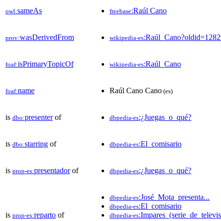
sameAs
:Raúl Cano
owl:
freebase
wasDerivedFrom
:Raúl_Cano?oldid=128
prov:
wikipedia-es
isPrimaryTopicOf
:Raúl_Cano
foaf:
wikipedia-es
name
Raúl Cano Cano
foaf:
(es)
is
presenter
of
:¿Juegas_o_qué?
dbo:
dbpedia-es
is
starring
of
:El_comisario
dbo:
dbpedia-es
is
presentador
of
:¿Juegas_o_qué?
prop-es:
dbpedia-es
:José_Mota_presenta...
dbpedia-es
:El_comisario
dbpedia-es
is
reparto
of
:Impares_(serie_de_televis
prop-es:
dbpedia-es