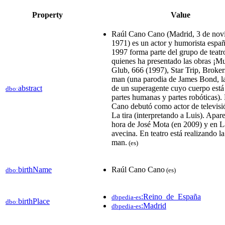
Property
Value
Raúl Cano Cano (Madrid, 3 de nov
1971) es un actor y humorista espa
1997 forma parte del grupo de teatro
quienes ha presentado las obras ¡M
Glub, 666 (1997),​ Star Trip, Broker
man (una parodia de James Bond, la
abstract
de un superagente cuyo cuerpo est
dbo:
partes humanas y partes robóticas).​
Cano debutó como actor de televisió
La tira (interpretando a Luis). Apar
hora de José Mota (en 2009) y en L
avecina.​ En teatro está realizando l
man.​
(es)
birthName
Raúl Cano Cano
dbo:
(es)
:Reino_de_España
dbpedia-es
birthPlace
dbo:
:Madrid
dbpedia-es