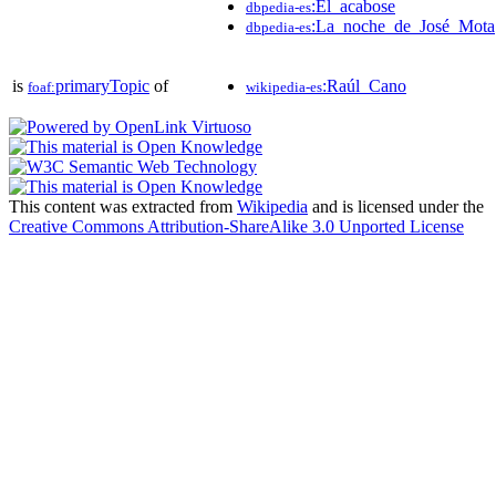
:El_acabose
dbpedia-es
:La_noche_de_José_Mota
dbpedia-es
is
primaryTopic
of
:Raúl_Cano
foaf:
wikipedia-es
This content was extracted from
Wikipedia
and is licensed under the
Creative Commons Attribution-ShareAlike 3.0 Unported License