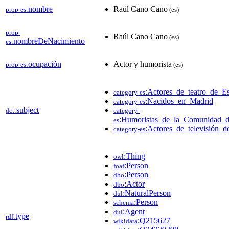
nombre
Raúl Cano Cano
prop-es:
(es)
prop-
Raúl Cano Cano
(es)
nombreDeNacimiento
es:
ocupación
Actor y humorista
prop-es:
(es)
:Actores_de_teatro_de_E
category-es
:Nacidos_en_Madrid
category-es
subject
dct:
category-
:Humoristas_de_la_Comunidad_
es
:Actores_de_televisión_
category-es
:Thing
owl
:Person
foaf
:Person
dbo
:Actor
dbo
:NaturalPerson
dul
:Person
schema
:Agent
dul
type
rdf:
:Q215627
wikidata