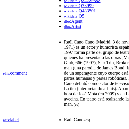
:Q24229398
wikidata
:Q33999
wikidata
:Q483501
wikidata
:Q5
wikidata
:Agent
dbo
:Artist
dbo
Raúl Cano Cano (Madrid, 3 de nov
1971) es un actor y humorista espa
1997 forma parte del grupo de teatro
quienes ha presentado las obras ¡M
Glub, 666 (1997),​ Star Trip, Broker
man (una parodia de James Bond, la
comment
de un superagente cuyo cuerpo est
rdfs:
partes humanas y partes robóticas).​
Cano debutó como actor de televisió
La tira (interpretando a Luis). Apar
hora de José Mota (en 2009) y en L
avecina.​ En teatro está realizando l
man.​
(es)
label
Raúl Cano
rdfs:
(es)