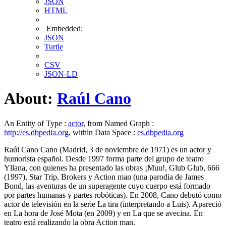
JSON
HTML
Embedded:
JSON
Turtle
CSV
JSON-LD
About:
Raúl Cano
An Entity of Type :
actor
, from Named Graph :
http://es.dbpedia.org
, within Data Space :
es.dbpedia.org
Raúl Cano Cano (Madrid, 3 de noviembre de 1971) es un actor y
humorista español. Desde 1997 forma parte del grupo de teatro
Yllana,​ con quienes ha presentado las obras ¡Muu!, Glub Glub, 666
(1997),​ Star Trip, Brokers​ y Action man (una parodia de James
Bond, las aventuras de un superagente cuyo cuerpo está formado
por partes humanas y partes robóticas).​​ En 2008, Cano debutó como
actor de televisión en la serie La tira (interpretando a Luis). Apareció
en La hora de José Mota (en 2009) y en La que se avecina.​ En
teatro está realizando la obra Action man.​