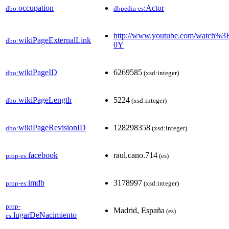
occupation
:Actor
dbo:
dbpedia-es
http://www.youtube.com/watch%3
wikiPageExternalLink
dbo:
0Y
wikiPageID
6269585
dbo:
(xsd:integer)
wikiPageLength
5224
dbo:
(xsd:integer)
wikiPageRevisionID
128298358
dbo:
(xsd:integer)
facebook
raul.cano.714
prop-es:
(es)
imdb
3178997
prop-es:
(xsd:integer)
prop-
Madrid, España
(es)
lugarDeNacimiento
es: