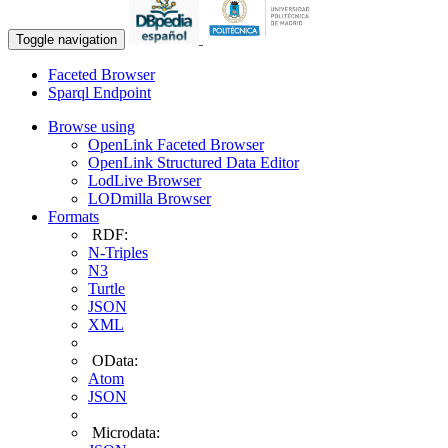
Toggle navigation
Faceted Browser
Sparql Endpoint
Browse using
OpenLink Faceted Browser
OpenLink Structured Data Editor
LodLive Browser
LODmilla Browser
Formats
RDF:
N-Triples
N3
Turtle
JSON
XML
OData:
Atom
JSON
Microdata: