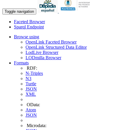
Toggle navigation
Faceted Browser
Sparql Endpoint
Browse using
OpenLink Faceted Browser
OpenLink Structured Data Editor
LodLive Browser
LODmilla Browser
Formats
RDF:
N-Triples
N3
Turtle
JSON
XML
OData:
Atom
JSON
Microdata: