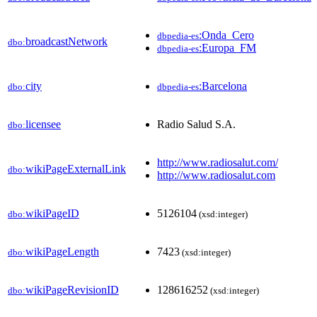
:Onda_Cero
dbpedia-es
broadcastNetwork
dbo:
:Europa_FM
dbpedia-es
city
:Barcelona
dbo:
dbpedia-es
licensee
Radio Salud S.A.
dbo:
http://www.radiosalut.com/
wikiPageExternalLink
dbo:
http://www.radiosalut.com
wikiPageID
5126104
dbo:
(xsd:integer)
wikiPageLength
7423
dbo:
(xsd:integer)
wikiPageRevisionID
128616252
dbo:
(xsd:integer)