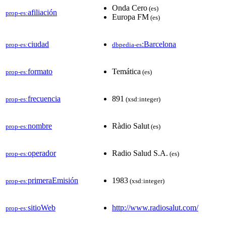
Onda Cero
(es)
afiliación
prop-es:
Europa FM
(es)
ciudad
:Barcelona
prop-es:
dbpedia-es
formato
Temática
prop-es:
(es)
frecuencia
891
prop-es:
(xsd:integer)
nombre
Ràdio Salut
prop-es:
(es)
operador
Radio Salud S.A.
prop-es:
(es)
primeraEmisión
1983
prop-es:
(xsd:integer)
sitioWeb
http://www.radiosalut.com/
prop-es: