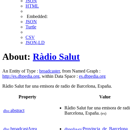
JSON
HTML
Embedded:
JSON
Turtle
CSV
JSON-LD
About:
Ràdio Salut
An Entity of Type :
broadcaster
, from Named Graph :
http://es.dbpedia.org
, within Data Space :
es.dbpedia.org
Ràdio Salut fue una emisora de radio de Barcelona, España.
Property
Value
Ràdio Salut fue una emisora de rad
abstract
dbo:
Barcelona, España.
(es)
broadcastArea
:Provincia_de_Barcelona
dbo:
dbpedia-es