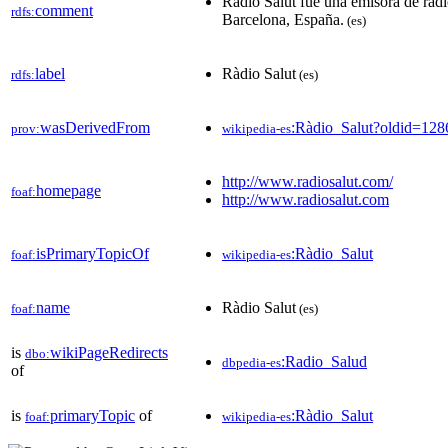
Ràdio Salut fue una emisora de rad
comment
rdfs:
Barcelona, España.
(es)
label
Ràdio Salut
rdfs:
(es)
wasDerivedFrom
:Ràdio_Salut?oldid=12
prov:
wikipedia-es
http://www.radiosalut.com/
homepage
foaf:
http://www.radiosalut.com
isPrimaryTopicOf
:Ràdio_Salut
foaf:
wikipedia-es
name
Ràdio Salut
foaf:
(es)
is
wikiPageRedirects
dbo:
:Radio_Salud
dbpedia-es
of
is
primaryTopic
of
:Ràdio_Salut
foaf:
wikipedia-es