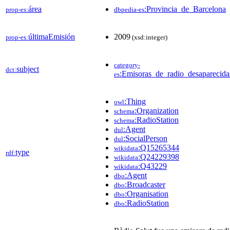
área
:Provincia_de_Barcelona
prop-es:
dbpedia-es
últimaEmisión
2009
prop-es:
(xsd:integer)
category-
subject
dct:
:Emisoras_de_radio_desaparecid
es
:Thing
owl
:Organization
schema
:RadioStation
schema
:Agent
dul
:SocialPerson
dul
:Q15265344
wikidata
type
rdf:
:Q24229398
wikidata
:Q43229
wikidata
:Agent
dbo
:Broadcaster
dbo
:Organisation
dbo
:RadioStation
dbo