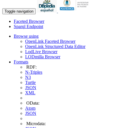
Toggle navigation
Faceted Browser
Sparql Endpoint
Browse using
OpenLink Faceted Browser
OpenLink Structured Data Editor
LodLive Browser
LODmilla Browser
Formats
RDF:
N-Triples
N3
Turtle
JSON
XML
OData:
Atom
JSON
Microdata: