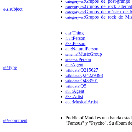
:Grupos_de_post-grunge
category-es
:Grupos_de_rock_alterna
category-es
subject
dct:
:Grupos_de_música_de_M
category-es
:Grupos_de_rock_de_Mis
category-es
:Thing
owl
:Person
foaf
:Person
dbo
:NaturalPerson
dul
:MusicGroup
schema
:Person
schema
:Agent
dul
type
rdf:
:Q215627
wikidata
:Q24229398
wikidata
:Q483501
wikidata
:Q5
wikidata
:Agent
dbo
:Artist
dbo
:MusicalArtist
dbo
Puddle of Mudd es una banda estad
comment
rdfs:
"Famous" y "Psycho". Su álbum debu