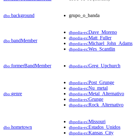
background
grupo_o_banda
dbo:
:Dave_Moreno
dbpedia-es
:Matt_Fuller
dbpedia-es
bandMember
dbo:
:Michael_John_Adams
dbpedia-es
:Wes_Scantlin
dbpedia-es
formerBandMember
:Greg_Upchurch
dbo:
dbpedia-es
:Post_Grunge
dbpedia-es
:Nu_metal
dbpedia-es
genre
:Metal_Alternativo
dbo:
dbpedia-es
:Grunge
dbpedia-es
:Rock_Alternativo
dbpedia-es
:Missouri
dbpedia-es
hometown
:Estados_Unidos
dbo:
dbpedia-es
:Kansas_City
dbpedia-es