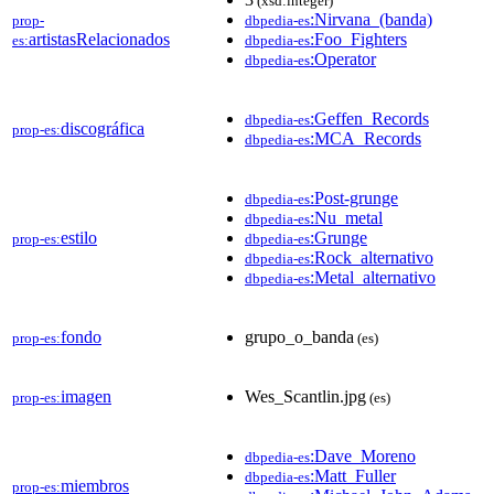
(xsd:integer)
:Nirvana_(banda)
prop-
dbpedia-es
artistasRelacionados
:Foo_Fighters
es:
dbpedia-es
:Operator
dbpedia-es
:Geffen_Records
dbpedia-es
discográfica
prop-es:
:MCA_Records
dbpedia-es
:Post-grunge
dbpedia-es
:Nu_metal
dbpedia-es
estilo
:Grunge
prop-es:
dbpedia-es
:Rock_alternativo
dbpedia-es
:Metal_alternativo
dbpedia-es
fondo
grupo_o_banda
prop-es:
(es)
imagen
Wes_Scantlin.jpg
prop-es:
(es)
:Dave_Moreno
dbpedia-es
:Matt_Fuller
dbpedia-es
miembros
prop-es: