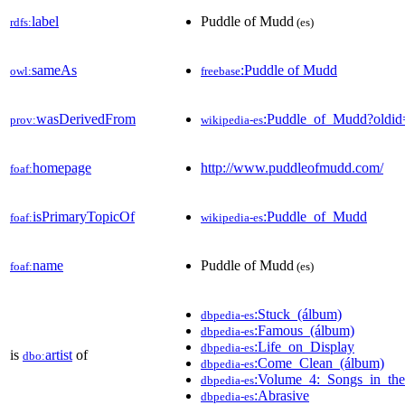
label
Puddle of Mudd
rdfs:
(es)
sameAs
:Puddle of Mudd
owl:
freebase
wasDerivedFrom
:Puddle_of_Mudd?oldi
prov:
wikipedia-es
homepage
http://www.puddleofmudd.com/
foaf:
isPrimaryTopicOf
:Puddle_of_Mudd
foaf:
wikipedia-es
name
Puddle of Mudd
foaf:
(es)
:Stuck_(álbum)
dbpedia-es
:Famous_(álbum)
dbpedia-es
:Life_on_Display
dbpedia-es
is
artist
of
dbo:
:Come_Clean_(álbum)
dbpedia-es
:Volume_4:_Songs_in_t
dbpedia-es
:Abrasive
dbpedia-es