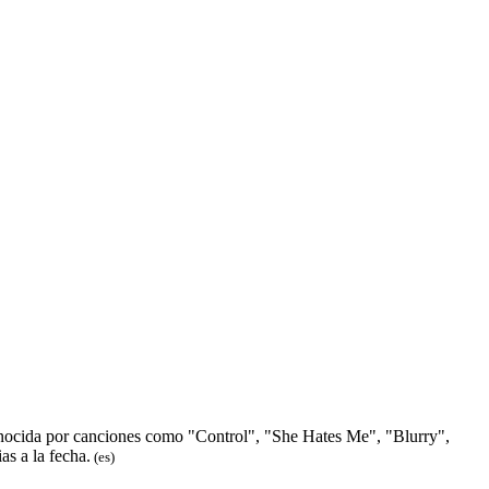
nocida por canciones como "Control", "She Hates Me", "Blurry",
s a la fecha.
(es)