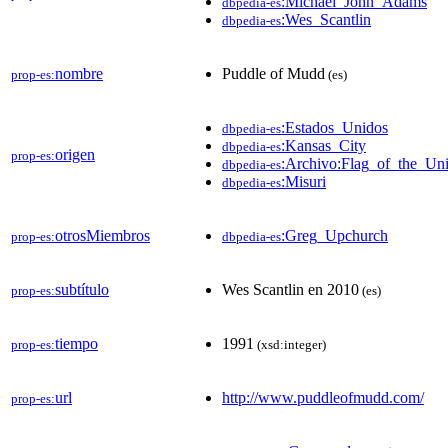
:Michael_John_Adams
dbpedia-es
:Wes_Scantlin
dbpedia-es
nombre
Puddle of Mudd
prop-es:
(es)
:Estados_Unidos
dbpedia-es
:Kansas_City
dbpedia-es
origen
prop-es:
:Archivo:Flag_of_the_Uni
dbpedia-es
:Misuri
dbpedia-es
otrosMiembros
:Greg_Upchurch
prop-es:
dbpedia-es
subtítulo
Wes Scantlin en 2010
prop-es:
(es)
tiempo
1991
prop-es:
(xsd:integer)
url
http://www.puddleofmudd.com/
prop-es: