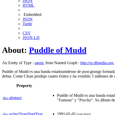
JSON
HTML
Embedded:
JSON
Turtle
CSV
JSON-LD
About:
Puddle of Mudd
An Entity of Type :
agent
, from Named Graph :
http://es.dbpedia.org
,
Puddle of Mudd es una banda estadounidense de post-grunge formada
debut, Come Clean produjo cuatro éxitos y ha vendido 5 millones de c
Property
Puddle of Mudd es una banda estad
abstract
dbo:
"Famous" y "Psycho". Su álbum debu
activeYearsStartYear
1991-01-01
dbo:
(xsd:date)