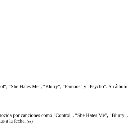
rol", "She Hates Me", "Blurry", "Famous" y "Psycho". Su álbum
nocida por canciones como "Control", "She Hates Me", "Blurry",
s a la fecha.
(es)