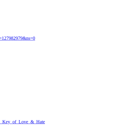
d=127982979&ns=0
he_Key_of_Love_&_Hate