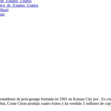
_de_Estados_Unidos
tivo_de_Estados_Unidos
isuri
uri
ounidense de post-grunge formada en 1991 en Kansas City por . Es co
t, Come Clean produjo cuatro éxitos y ha vendido 5 millones de copia