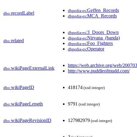
:Geffen_Records
dbpedia-es
recordLabel
dbo:
:MCA_Records
dbpedia-es
:3_Doors_Down
dbpedia-es
:Nirvana_(banda)
dbpedia-es
related
dbo:
:Foo_Fighters
dbpedia-es
:Operator
dbpedia-es
https://web.archive.org/web/2007
wikiPageExternalLink
dbo:
http://www.puddleofmudd.com/
wikiPageID
418174
dbo:
(xsd:integer)
wikiPageLength
9791
dbo:
(xsd:integer)
wikiPageRevisionID
127982979
dbo:
(xsd:integer)
3