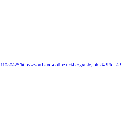
0311080425/http:/www.band-online.net/biography.php%3Fid=43