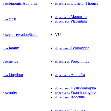
binomialAuthority
:Oldfield_Thomas
dbo:
dbpedia-es
:Mammalia
dbpedia-es
class
dbo:
:Placentalia
dbpedia-es
conservationStatus
VU
dbo:
family
:Echimyidae
dbo:
dbpedia-es
genus
:Proechimys
dbo:
dbpedia-es
kingdom
:Animalia
dbo:
dbpedia-es
:Hystricomorpha
dbpedia-es
order
:Euarchontoglires
dbo:
dbpedia-es
:Rodentia
dbpedia-es
:Chordata
dbpedia-es