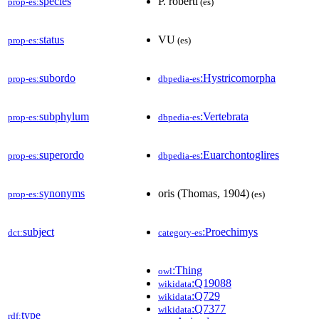
species
P. roberti
prop-es:
(es)
status
VU
prop-es:
(es)
subordo
:Hystricomorpha
prop-es:
dbpedia-es
subphylum
:Vertebrata
prop-es:
dbpedia-es
superordo
:Euarchontoglires
prop-es:
dbpedia-es
synonyms
oris (Thomas, 1904)
prop-es:
(es)
subject
:Proechimys
dct:
category-es
:Thing
owl
:Q19088
wikidata
:Q729
wikidata
:Q7377
wikidata
type
rdf: