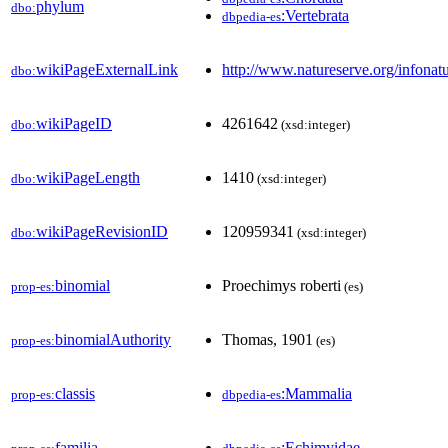
phylum
dbo:
:Vertebrata
dbpedia-es
wikiPageExternalLink
http://www.natureserve.org/infonatu
dbo:
wikiPageID
4261642
dbo:
(xsd:integer)
wikiPageLength
1410
dbo:
(xsd:integer)
wikiPageRevisionID
120959341
dbo:
(xsd:integer)
binomial
Proechimys roberti
prop-es:
(es)
binomialAuthority
Thomas, 1901
prop-es:
(es)
classis
:Mammalia
prop-es:
dbpedia-es
familia
:Echimyidae