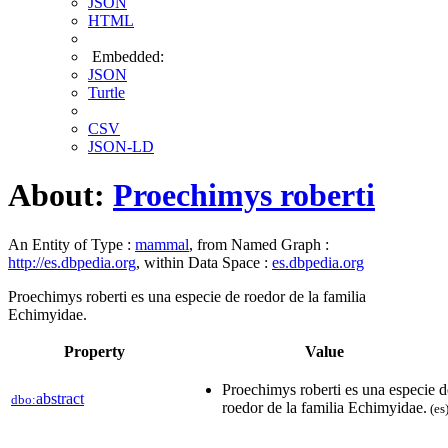
JSON
HTML
Embedded:
JSON
Turtle
CSV
JSON-LD
About:
Proechimys roberti
An Entity of Type :
mammal
, from Named Graph :
http://es.dbpedia.org
, within Data Space :
es.dbpedia.org
Proechimys roberti es una especie de roedor de la familia
Echimyidae.
Property
Value
Proechimys roberti es una especie d
abstract
dbo:
roedor de la familia Echimyidae.
(es