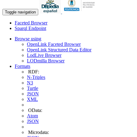
Toggle navigation
Faceted Browser
Sparql Endpoint
Browse using
OpenLink Faceted Browser
OpenLink Structured Data Editor
LodLive Browser
LODmilla Browser
Formats
RDF:
N-Triples
N3
Turtle
JSON
XML
OData:
Atom
JSON
Microdata: