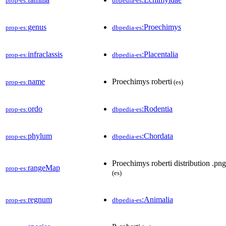
prop-es:
dbpedia-es
genus
:Proechimys
prop-es:
dbpedia-es
infraclassis
:Placentalia
prop-es:
dbpedia-es
name
Proechimys roberti
prop-es:
(es)
ordo
:Rodentia
prop-es:
dbpedia-es
phylum
:Chordata
prop-es:
dbpedia-es
Proechimys roberti distribution .png
rangeMap
prop-es:
(es)
regnum
:Animalia
prop-es:
dbpedia-es