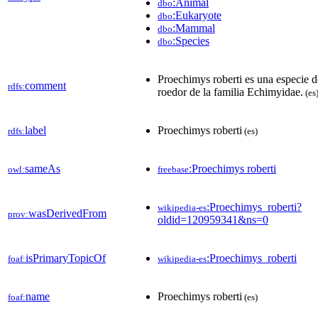
:Animal
dbo
:Eukaryote
dbo
:Mammal
dbo
:Species
dbo
Proechimys roberti es una especie d
comment
rdfs:
roedor de la familia Echimyidae.
(es
label
Proechimys roberti
rdfs:
(es)
sameAs
:Proechimys roberti
owl:
freebase
:Proechimys_roberti?
wikipedia-es
wasDerivedFrom
prov:
oldid=120959341&ns=0
isPrimaryTopicOf
:Proechimys_roberti
foaf:
wikipedia-es
name
Proechimys roberti
foaf:
(es)