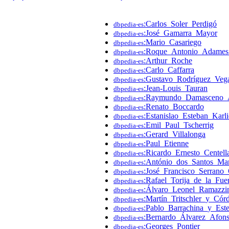
:Carlos_Soler_Perdigó
dbpedia-es
:José_Gamarra_Mayor
dbpedia-es
:Mario_Casariego
dbpedia-es
:Roque_Antonio_Adames
dbpedia-es
:Arthur_Roche
dbpedia-es
:Carlo_Caffarra
dbpedia-es
:Gustavo_Rodríguez_Veg
dbpedia-es
:Jean-Louis_Tauran
dbpedia-es
:Raymundo_Damasceno_A
dbpedia-es
:Renato_Boccardo
dbpedia-es
:Estanislao_Esteban_Karli
dbpedia-es
:Emil_Paul_Tscherrig
dbpedia-es
:Gerard_Villalonga
dbpedia-es
:Paul_Etienne
dbpedia-es
:Ricardo_Ernesto_Centel
dbpedia-es
:António_dos_Santos_Ma
dbpedia-es
:José_Francisco_Serrano
dbpedia-es
:Rafael_Torija_de_la_Fue
dbpedia-es
:Álvaro_Leonel_Ramazzin
dbpedia-es
:Martín_Tritschler_y_Cór
dbpedia-es
:Pablo_Barrachina_y_Est
dbpedia-es
:Bernardo_Álvarez_Afon
dbpedia-es
:Georges_Pontier
dbpedia-es