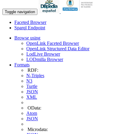
Toggle navigation
Faceted Browser
Sparql Endpoint
Browse using
OpenLink Faceted Browser
OpenLink Structured Data Editor
LodLive Browser
LODmilla Browser
Formats
RDF:
N-Triples
N3
Turtle
JSON
XML
OData:
Atom
JSON
Microdata: