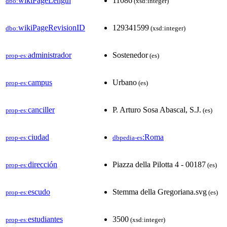
wikiPageLength
11086
dbo:
(xsd:integer)
wikiPageRevisionID
129341599
dbo:
(xsd:integer)
administrador
Sostenedor
prop-es:
(es)
campus
Urbano
prop-es:
(es)
canciller
P. Arturo Sosa Abascal, S.J.
prop-es:
(es)
ciudad
:Roma
prop-es:
dbpedia-es
dirección
Piazza della Pilotta 4 - 00187
prop-es:
(es)
escudo
Stemma della Gregoriana.svg
prop-es:
(es)
estudiantes
3500
prop-es:
(xsd:integer)