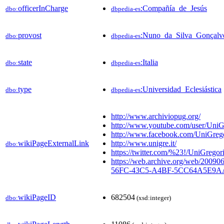
officerInCharge
:Compañía_de_Jesús
dbo:
dbpedia-es
provost
:Nuno_da_Silva_Gonçalv
dbo:
dbpedia-es
state
:Italia
dbo:
dbpedia-es
type
:Universidad_Eclesiástica
dbo:
dbpedia-es
http://www.archiviopug.org/
http://www.youtube.com/user/UniG
http://www.facebook.com/UniGrego
wikiPageExternalLink
http://www.unigre.it/
dbo:
https://twitter.com/%23!/UniGregor
https://web.archive.org/web/20090
56FC-43C5-A4BF-5CC64A5E9AAF/25
wikiPageID
682504
dbo:
(xsd:integer)