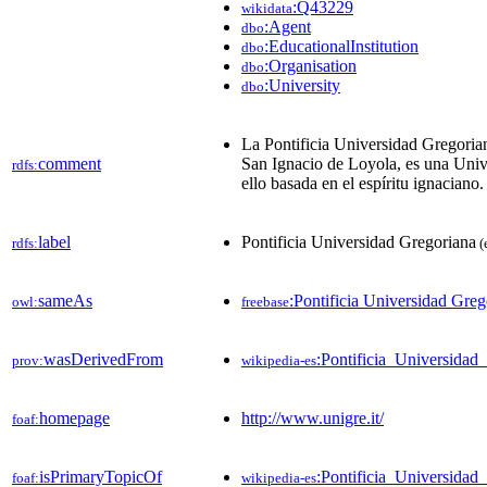
:Q43229
wikidata
:Agent
dbo
:EducationalInstitution
dbo
:Organisation
dbo
:University
dbo
La Pontificia Universidad Gregori
comment
San Ignacio de Loyola, es una Unive
rdfs:
ello basada en el espíritu ignaciano.
label
Pontificia Universidad Gregoriana
rdfs:
(
sameAs
:Pontificia Universidad Greg
owl:
freebase
wasDerivedFrom
:Pontificia_Universida
prov:
wikipedia-es
homepage
http://www.unigre.it/
foaf:
isPrimaryTopicOf
:Pontificia_Universidad
foaf:
wikipedia-es