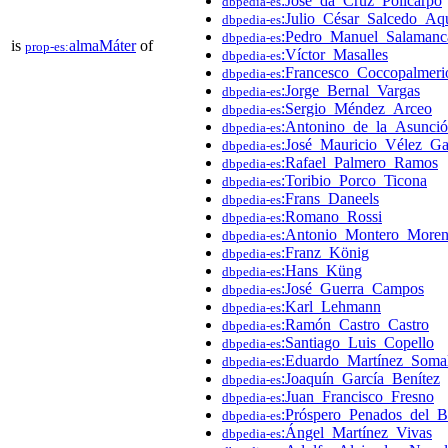
:José_da_Cruz_Policarpo
dbpedia-es
:Julio_César_Salcedo_Aq
dbpedia-es
:Pedro_Manuel_Salamanc
dbpedia-es
is
almaMáter
of
prop-es:
:Víctor_Masalles
dbpedia-es
:Francesco_Coccopalmeri
dbpedia-es
:Jorge_Bernal_Vargas
dbpedia-es
:Sergio_Méndez_Arceo
dbpedia-es
:Antonino_de_la_Asunci
dbpedia-es
:José_Mauricio_Vélez_Ga
dbpedia-es
:Rafael_Palmero_Ramos
dbpedia-es
:Toribio_Porco_Ticona
dbpedia-es
:Frans_Daneels
dbpedia-es
:Romano_Rossi
dbpedia-es
:Antonio_Montero_More
dbpedia-es
:Franz_König
dbpedia-es
:Hans_Küng
dbpedia-es
:José_Guerra_Campos
dbpedia-es
:Karl_Lehmann
dbpedia-es
:Ramón_Castro_Castro
dbpedia-es
:Santiago_Luis_Copello
dbpedia-es
:Eduardo_Martínez_Soma
dbpedia-es
:Joaquín_García_Benítez
dbpedia-es
:Juan_Francisco_Fresno
dbpedia-es
:Próspero_Penados_del_B
dbpedia-es
:Ángel_Martínez_Vivas
dbpedia-es