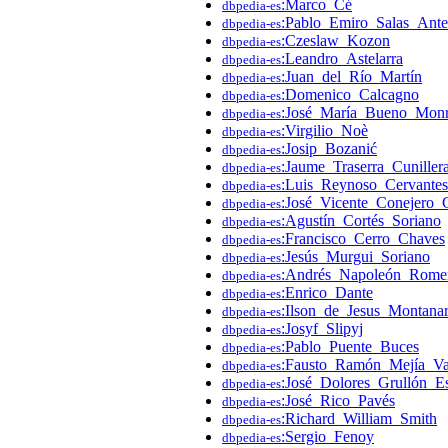
:Marco_Cé
dbpedia-es
:Pablo_Emiro_Salas_Ante
dbpedia-es
:Czeslaw_Kozon
dbpedia-es
:Leandro_Astelarra
dbpedia-es
:Juan_del_Río_Martín
dbpedia-es
:Domenico_Calcagno
dbpedia-es
:José_María_Bueno_Monr
dbpedia-es
:Virgilio_Noè
dbpedia-es
:Josip_Bozanić
dbpedia-es
:Jaume_Traserra_Cuniller
dbpedia-es
:Luis_Reynoso_Cervantes
dbpedia-es
:José_Vicente_Conejero_
dbpedia-es
:Agustín_Cortés_Soriano
dbpedia-es
:Francisco_Cerro_Chaves
dbpedia-es
:Jesús_Murgui_Soriano
dbpedia-es
:Andrés_Napoleón_Rome
dbpedia-es
:Enrico_Dante
dbpedia-es
:Ilson_de_Jesus_Montanar
dbpedia-es
:Josyf_Slipyj
dbpedia-es
:Pablo_Puente_Buces
dbpedia-es
:Fausto_Ramón_Mejía_Val
dbpedia-es
:José_Dolores_Grullón_Es
dbpedia-es
:José_Rico_Pavés
dbpedia-es
:Richard_William_Smith
dbpedia-es
:Sergio_Fenoy
dbpedia-es