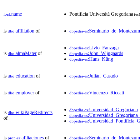
name
Pontificia Università Gregoriana
foaf:
(es)
is
affiliation
of
:Seminario_de_Montezum
dbo:
dbpedia-es
:Livio_Fanzaga
dbpedia-es
is
almaMater
of
:John_Wijngaards
dbo:
dbpedia-es
:Hans_Küng
dbpedia-es
is
education
of
:Julián_Casado
dbo:
dbpedia-es
is
employer
of
:Vincenzo_Riccati
dbo:
dbpedia-es
:Universidad_Gregoriana
dbpedia-es
is
wikiPageRedirects
dbo:
:Universidad_Gregorian
dbpedia-es
of
:Universidad_Pontificia_
dbpedia-es
is
afiliaciones
of
:Seminario_de_Montezum
prop-es:
dbpedia-es