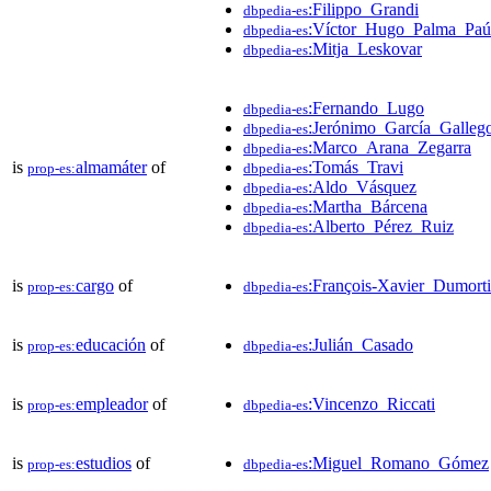
:Filippo_Grandi
dbpedia-es
:Víctor_Hugo_Palma_Paú
dbpedia-es
:Mitja_Leskovar
dbpedia-es
:Fernando_Lugo
dbpedia-es
:Jerónimo_García_Galleg
dbpedia-es
:Marco_Arana_Zegarra
dbpedia-es
is
almamáter
of
:Tomás_Travi
prop-es:
dbpedia-es
:Aldo_Vásquez
dbpedia-es
:Martha_Bárcena
dbpedia-es
:Alberto_Pérez_Ruiz
dbpedia-es
is
cargo
of
:François-Xavier_Dumorti
prop-es:
dbpedia-es
is
educación
of
:Julián_Casado
prop-es:
dbpedia-es
is
empleador
of
:Vincenzo_Riccati
prop-es:
dbpedia-es
is
estudios
of
:Miguel_Romano_Gómez
prop-es:
dbpedia-es