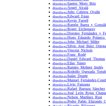
:Santos_Moro_Briz
dbpedia-es
:Ángel_Alcalá
dbpedia-es
:Julio_Cabrera_Ovalle
dbpedia-es
:Edward_Egan
dbpedia-es
:Kevin_Farrell
dbpedia-es
:Ramón_Ibarra_y_Gonzál
dbpedia-es
:Roger_Etchegaray
dbpedia-es
:Doroteo_Fernández_y_F
dbpedia-es
:Hugo_Eduardo_Polanco_
dbpedia-es
:John_Michael_Miller
dbpedia-es
:Silvio_José_Báez_Ortega
dbpedia-es
:Vincent_Nichols
dbpedia-es
:Franc_Rodé
dbpedia-es
:Daniel_Edward_Thomas
dbpedia-es
:Elías_Yanes
dbpedia-es
:Ramiro_Moliner_Inglés
dbpedia-es
:Rodolfo_Quezada_Toruñ
dbpedia-es
:Isaías_Duarte
dbpedia-es
:Manuel_Fernández-Cond
dbpedia-es
:Livio_Fanzaga
dbpedia-es
:Rafael_Barraza_Sánchez
dbpedia-es
:José_León_Rojas_Chapa
dbpedia-es
:Nelson_Martínez_Rust
dbpedia-es
:Pedro_Pablo_Elizondo_C
dbpedia-es
:Ricardo_Blázquez
dbpedia-es