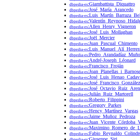
:Giambattista_Diquattro
dbpedia-es
:José_María_Arancedo
dbpedia-es
:Luis_Martín_Barraza_Bel
dbpedia-es
:Valentín_Reynoso_Hidal
dbpedia-es
:Allen_Henry_Vigneron
dbpedia-es
:José_Luis_Mollaghan
dbpedia-es
:Joël_Mercier
dbpedia-es
:Juan_Pascual_Chimento
dbpedia-es
:Luis_Manuel_Alí_Herrer
dbpedia-es
:Pedro_Arandadíaz_Muñ
dbpedia-es
:André-Joseph_Léonard
dbpedia-es
:Francisco_Froján
dbpedia-es
:Joan_Planellas_i_Barnose
dbpedia-es
:José_Luis_Henao_Cadav
dbpedia-es
:José_Francisco_Gonzále
dbpedia-es
:José_Octavio_Ruiz_Aren
dbpedia-es
:Julián_Ruiz_Martorell
dbpedia-es
:Roberto_Filippini
dbpedia-es
:Gregory_Parkes
dbpedia-es
:Hency_Martínez_Vargas
dbpedia-es
:Jaime_Muñoz_Pedroza
dbpedia-es
:Juan_Vicente_Córdoba_V
dbpedia-es
:Maximino_Romero_de_
dbpedia-es
:Fabio_Reynaldo_Colindr
dbpedia-es
:Giuseppe_Siri
dbpedia-es