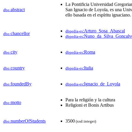
La Pontificia Universidad Gregori
abstract
San Ignacio de Loyola, es una Unive
dbo:
ello basada en el espíritu ignaciano.
:Arturo_Sosa_Abascal
dbpedia-es
chancellor
dbo:
:Nuno_da_Silva_Gonçalv
dbpedia-es
city
:Roma
dbo:
dbpedia-es
country
:Italia
dbo:
dbpedia-es
foundedBy
:Ignacio_de_Loyola
dbo:
dbpedia-es
Para la religión y la cultura
motto
dbo:
Religioni et Bonis Artibus
numberOfStudents
3500
dbo:
(xsd:integer)