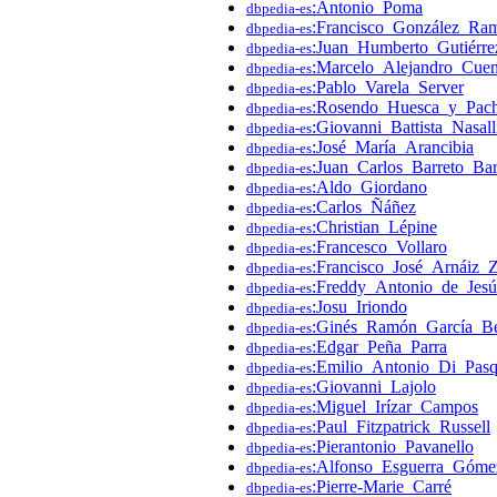
:Antonio_Poma
dbpedia-es
:Francisco_González_Ra
dbpedia-es
:Juan_Humberto_Gutiérre
dbpedia-es
:Marcelo_Alejandro_Cue
dbpedia-es
:Pablo_Varela_Server
dbpedia-es
:Rosendo_Huesca_y_Pac
dbpedia-es
:Giovanni_Battista_Nasal
dbpedia-es
:José_María_Arancibia
dbpedia-es
:Juan_Carlos_Barreto_Bar
dbpedia-es
:Aldo_Giordano
dbpedia-es
:Carlos_Ñáñez
dbpedia-es
:Christian_Lépine
dbpedia-es
:Francesco_Vollaro
dbpedia-es
:Francisco_José_Arnáiz_
dbpedia-es
:Freddy_Antonio_de_Jesú
dbpedia-es
:Josu_Iriondo
dbpedia-es
:Ginés_Ramón_García_Be
dbpedia-es
:Edgar_Peña_Parra
dbpedia-es
:Emilio_Antonio_Di_Pas
dbpedia-es
:Giovanni_Lajolo
dbpedia-es
:Miguel_Irízar_Campos
dbpedia-es
:Paul_Fitzpatrick_Russell
dbpedia-es
:Pierantonio_Pavanello
dbpedia-es
:Alfonso_Esguerra_Góme
dbpedia-es
:Pierre-Marie_Carré
dbpedia-es