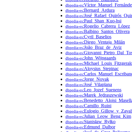
:Víctor_Manuel_Fernánde
dbpedia-es
:Bernard_Ardura
dbpedia-es
:José_Rafael_Quirós_Qui
dbpedia-es
:Paul_Shan_Kuo-hsi
dbpedia-es
:Rogelio_Cabrera_López
dbpedia-es
:Balbino_Santos_Olivera
dbpedia-es
:Cyril_Baselios
dbpedia-es
:Diego_Ventaja_Milán
dbpedia-es
:João_Braz_de_Aviz
dbpedia-es
:Giovanni_Pietro_Dal_To
dbpedia-es
:John_Wijngaards
dbpedia-es
:Michael_Louis_Fitzgeral
dbpedia-es
:Aloysius_Stepinac
dbpedia-es
:Carlos_Manuel_Escriban
dbpedia-es
:Jorge_Novak
dbpedia-es
:José_Vilaplana
dbpedia-es
:Leo_Jozef_Suenens
dbpedia-es
:Marek_Jędraszewski
dbpedia-es
:Benedetto_Aloisi_Masell
dbpedia-es
:Camillo_Ruini
dbpedia-es
:Eulogio_Gillow_y_Zaval
dbpedia-es
:Julian_Leow_Beng_Kim
dbpedia-es
:Stanisław_Ryłko
dbpedia-es
:Edmund_Dalbor
dbpedia-es