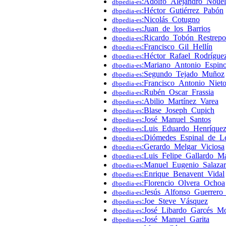
:Adolfo_Alejandro_Nouel
dbpedia-es
:Héctor_Gutiérrez_Pabón
dbpedia-es
:Nicolás_Cotugno
dbpedia-es
:Juan_de_los_Barrios
dbpedia-es
:Ricardo_Tobón_Restrepo
dbpedia-es
:Francisco_Gil_Hellín
dbpedia-es
:Héctor_Rafael_Rodrígue
dbpedia-es
:Mariano_Antonio_Espin
dbpedia-es
:Segundo_Tejado_Muñoz
dbpedia-es
:Francisco_Antonio_Niet
dbpedia-es
:Rubén_Oscar_Frassia
dbpedia-es
:Abilio_Martínez_Varea
dbpedia-es
:Blase_Joseph_Cupich
dbpedia-es
:José_Manuel_Santos
dbpedia-es
:Luis_Eduardo_Henríque
dbpedia-es
:Diómedes_Espinal_de_L
dbpedia-es
:Gerardo_Melgar_Viciosa
dbpedia-es
:Luis_Felipe_Gallardo_M
dbpedia-es
:Manuel_Eugenio_Salaza
dbpedia-es
:Enrique_Benavent_Vidal
dbpedia-es
:Florencio_Olvera_Ochoa
dbpedia-es
:Jesús_Alfonso_Guerrero
dbpedia-es
:Joe_Steve_Vásquez
dbpedia-es
:José_Libardo_Garcés_M
dbpedia-es
:José_Manuel_Garita
dbpedia-es