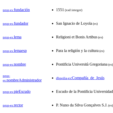
fundación
1551
prop-es:
(xsd:integer)
fundador
San Ignacio de Loyola
prop-es:
(es)
lema
Religioni et Bonis Artibus
prop-es:
(es)
lemaesp
Para la religión y la cultura
prop-es:
(es)
nombre
Pontificia Università Gregoriana
prop-es:
(es)
prop-
:Compañía_de_Jesús
dbpedia-es
nombreAdministrador
es:
pieEscudo
Escudo de la Pontificia Universida
prop-es:
rector
P. Nuno da Silva Gonçalves S.J.
prop-es:
(es)