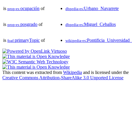
is
ocupación
of
:Urbano_Navarrete
prop-es:
dbpedia-es
is
posgrado
of
:Miguel_Ceballos
prop-es:
dbpedia-es
is
primaryTopic
of
:Pontificia_Universidad
foaf:
wikipedia-es
This content was extracted from
Wikipedia
and is licensed under the
Creative Commons Attribution-ShareAlike 3.0 Unported License