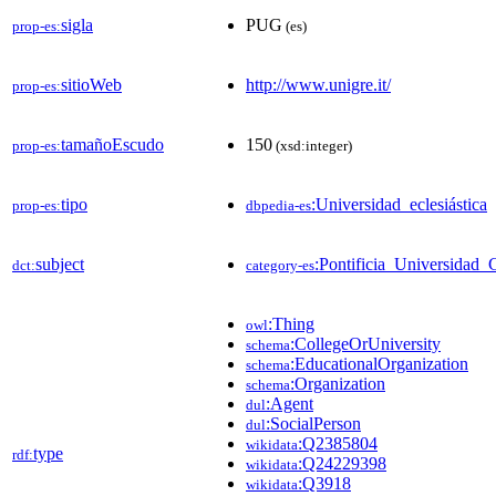
sigla
PUG
prop-es:
(es)
sitioWeb
http://www.unigre.it/
prop-es:
tamañoEscudo
150
prop-es:
(xsd:integer)
tipo
:Universidad_eclesiástica
prop-es:
dbpedia-es
subject
:Pontificia_Universidad_
dct:
category-es
:Thing
owl
:CollegeOrUniversity
schema
:EducationalOrganization
schema
:Organization
schema
:Agent
dul
:SocialPerson
dul
:Q2385804
wikidata
type
rdf:
:Q24229398
wikidata
:Q3918
wikidata