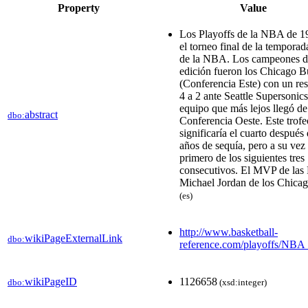
Property
Value
Los Playoffs de la NBA de 1
el torneo final de la tempora
de la NBA. Los campeones d
edición fueron los Chicago B
(Conferencia Este) con un res
4 a 2 ante Seattle Supersonics
equipo que más lejos llegó de
abstract
dbo:
Conferencia Oeste. Este trofe
significaría el cuarto después
años de sequía, pero a su vez 
primero de los siguientes tres
consecutivos. El MVP de las 
Michael Jordan de los Chicag
(es)
http://www.basketball-
wikiPageExternalLink
dbo:
reference.com/playoffs/NBA
wikiPageID
1126658
dbo:
(xsd:integer)