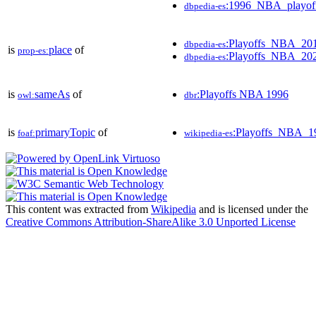
:1996_NBA_playof
dbpedia-es
:Playoffs_NBA_20
dbpedia-es
is
place
of
prop-es:
:Playoffs_NBA_20
dbpedia-es
is
sameAs
of
:Playoffs NBA 1996
owl:
dbr
is
primaryTopic
of
:Playoffs_NBA_1
foaf:
wikipedia-es
This content was extracted from
Wikipedia
and is licensed under the
Creative Commons Attribution-ShareAlike 3.0 Unported License