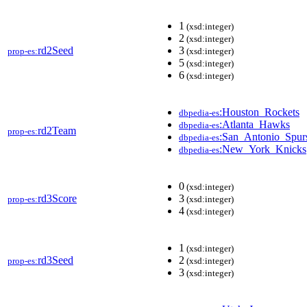
1
(xsd:integer)
2
(xsd:integer)
rd2Seed
3
prop-es:
(xsd:integer)
5
(xsd:integer)
6
(xsd:integer)
:Houston_Rockets
dbpedia-es
:Atlanta_Hawks
dbpedia-es
rd2Team
prop-es:
:San_Antonio_Spur
dbpedia-es
:New_York_Knicks
dbpedia-es
0
(xsd:integer)
rd3Score
3
prop-es:
(xsd:integer)
4
(xsd:integer)
1
(xsd:integer)
rd3Seed
2
prop-es:
(xsd:integer)
3
(xsd:integer)