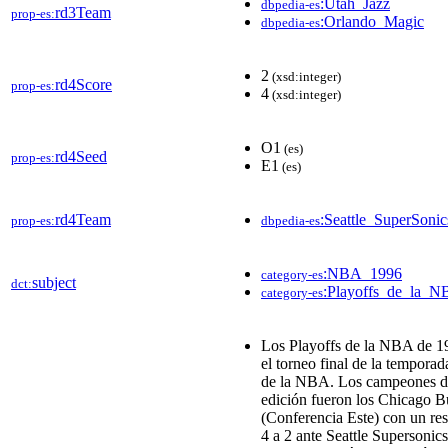
:Utah_Jazz
dbpedia-es
rd3Team
prop-es:
:Orlando_Magic
dbpedia-es
2
(xsd:integer)
rd4Score
prop-es:
4
(xsd:integer)
O1
(es)
rd4Seed
prop-es:
E1
(es)
rd4Team
:Seattle_SuperSonic
prop-es:
dbpedia-es
:NBA_1996
category-es
subject
dct:
:Playoffs_de_la_
category-es
Los Playoffs de la NBA de 1
el torneo final de la tempora
de la NBA. Los campeones d
edición fueron los Chicago B
(Conferencia Este) con un res
4 a 2 ante Seattle Supersonics