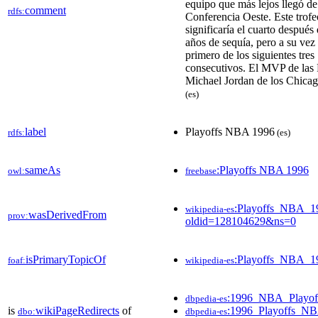
equipo que más lejos llegó de
comment
rdfs:
Conferencia Oeste. Este trofe
significaría el cuarto después
años de sequía, pero a su vez 
primero de los siguientes tres
consecutivos. El MVP de las 
Michael Jordan de los Chicag
(es)
label
Playoffs NBA 1996
rdfs:
(es)
sameAs
:Playoffs NBA 1996
owl:
freebase
:Playoffs_NBA_1
wikipedia-es
wasDerivedFrom
prov:
oldid=128104629&ns=0
isPrimaryTopicOf
:Playoffs_NBA_1
foaf:
wikipedia-es
:1996_NBA_Playof
dbpedia-es
is
wikiPageRedirects
of
:1996_Playoffs_N
dbo:
dbpedia-es