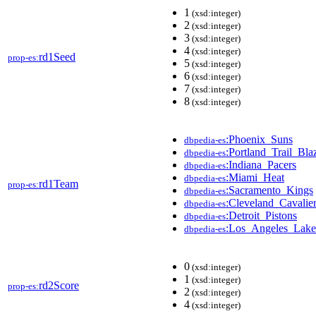
1
(xsd:integer)
2
(xsd:integer)
3
(xsd:integer)
4
(xsd:integer)
rd1Seed
prop-es:
5
(xsd:integer)
6
(xsd:integer)
7
(xsd:integer)
8
(xsd:integer)
:Phoenix_Suns
dbpedia-es
:Portland_Trail_Bla
dbpedia-es
:Indiana_Pacers
dbpedia-es
:Miami_Heat
dbpedia-es
rd1Team
prop-es:
:Sacramento_Kings
dbpedia-es
:Cleveland_Cavalie
dbpedia-es
:Detroit_Pistons
dbpedia-es
:Los_Angeles_Lake
dbpedia-es
0
(xsd:integer)
1
(xsd:integer)
rd2Score
prop-es:
2
(xsd:integer)
4
(xsd:integer)