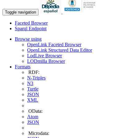
Toggle navigation
Faceted Browser
Sparql Endpoint
Browse using
OpenLink Faceted Browser
OpenLink Structured Data Editor
LodLive Browser
LODmilla Browser
Formats
RDF:
N-Triples
N3
Turtle
JSON
XML
OData:
Atom
JSON
Microdata: