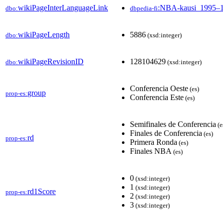
wikiPageInterLanguageLink
:NBA-kausi_1995–
dbo:
dbpedia-fi
wikiPageLength
5886
dbo:
(xsd:integer)
wikiPageRevisionID
128104629
dbo:
(xsd:integer)
Conferencia Oeste
(es)
group
prop-es:
Conferencia Este
(es)
Semifinales de Conferencia
(e
Finales de Conferencia
(es)
rd
prop-es:
Primera Ronda
(es)
Finales NBA
(es)
0
(xsd:integer)
1
(xsd:integer)
rd1Score
prop-es:
2
(xsd:integer)
3
(xsd:integer)