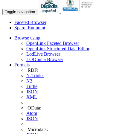
Toggle navigation
Faceted Browser
Sparql Endpoint
Browse using
OpenLink Faceted Browser
OpenLink Structured Data Editor
LodLive Browser
LODmilla Browser
Formats
RDF:
N-Triples
N3
Turtle
JSON
XML
OData:
Atom
JSON
Microdata: