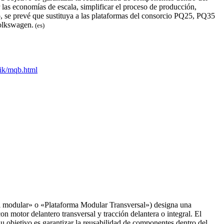
as economías de escala, simplificar el proceso de producción,
o, se prevé que sustituya a las plataformas del consorcio PQ25, PQ35
olkswagen.​
(es)
ik/mqb.html
 modular» o «Plataforma Modular Transversal»​) designa una
otor delantero transversal y tracción delantera o integral.​​ El
 objetivo es garantizar la reusabilidad de componentes dentro del