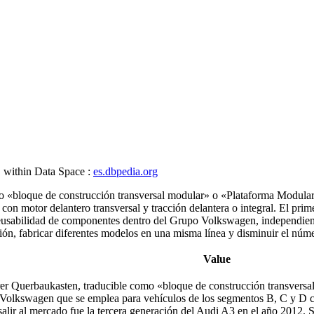
, within Data Space :
es.dbpedia.org
«bloque de construcción transversal modular» o «Plataforma Modular 
n motor delantero transversal y tracción delantera o integral.​​ El pri
 reusabilidad de componentes dentro del Grupo Volkswagen, independien
ón, fabricar diferentes modelos en una misma línea y disminuir el númer
Value
r Querbaukasten, traducible como «bloque de construcción transversal
olkswagen que se emplea para vehículos de los segmentos B, C y D con m
r al mercado fue la tercera generación del Audi A3 en el año 2012.​ Su