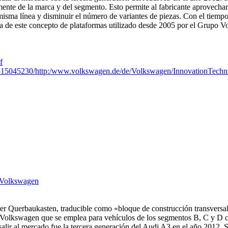
te de la marca y del segmento. Esto permite al fabricante aprovechar l
misma línea y disminuir el número de variantes de piezas.​ Con el tiemp
 de este concepto de plataformas utilizado desde 2005 por el Grupo V
f
0515045230/http:/www.volkswagen.de/de/Volkswagen/InnovationTechn
_Volkswagen
r Querbaukasten, traducible como «bloque de construcción transversal
olkswagen que se emplea para vehículos de los segmentos B, C y D con m
r al mercado fue la tercera generación del Audi A3 en el año 2012.​ Su