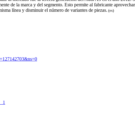
te de la marca y del segmento. Esto permite al fabricante aprovechar l
isma línea y disminuir el número de variantes de piezas.​
(es)
d=127142703&ns=0
__1