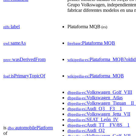
Grupo Volkswagen, independientemen
fabricar diferentes modelos en una m
label
Plataforma MQB
rdfs:
(es)
sameAs
:Plataforma MQB
owl:
freebase
wasDerivedFrom
:Plataforma_MQB?oldi
prov:
wikipedia-es
isPrimaryTopicOf
:Plataforma_MQB
foaf:
wikipedia-es
:Volkswagen_Golf_VIII
dbpedia-es
:Volkswagen_Atlas
dbpedia-es
:Volkswagen_Tiguan__II
dbpedia-es
:Audi_Q3__F3__1
dbpedia-es
:Volkswagen_Jetta_VII
dbpedia-es
:SEAT_León_IV
dbpedia-es
:Audi_TT__FV/8S__1
dbpedia-es
is
automobilePlatform
dbo:
:Audi_Q2
dbpedia-es
of
:Volkswagen_Golf_VII