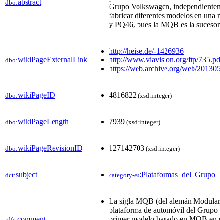
abstract
dbo:
Grupo Volkswagen, independientemen
fabricar diferentes modelos en una 
y PQ46, pues la MQB es la sucesora
http://heise.de/-1426936
wikiPageExternalLink
http://www.viavision.org/ftp/735.pd
dbo:
https://web.archive.org/web/2013
wikiPageID
4816822
dbo:
(xsd:integer)
wikiPageLength
7939
dbo:
(xsd:integer)
wikiPageRevisionID
127142703
dbo:
(xsd:integer)
subject
:Plataformas_del_Grupo
dct:
category-es
La sigla MQB (del alemán Modulare
plataforma de automóvil del Grupo V
comment
primer modelo basado en MQB en sali
rdfs: