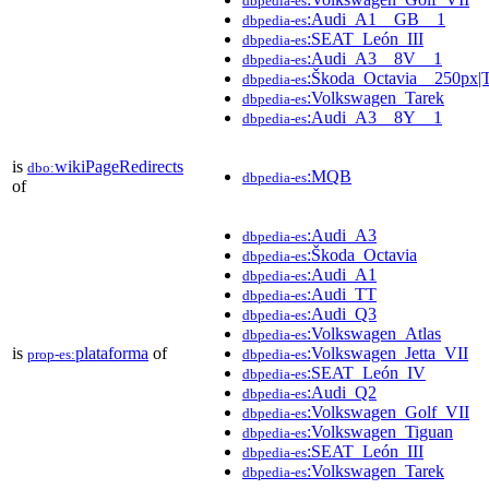
dbpedia-es
:Audi_A1__GB__1
dbpedia-es
:SEAT_León_III
dbpedia-es
:Audi_A3__8V__1
dbpedia-es
:Škoda_Octavia__250px|T
dbpedia-es
:Volkswagen_Tarek
dbpedia-es
:Audi_A3__8Y__1
dbpedia-es
is
wikiPageRedirects
dbo:
:MQB
dbpedia-es
of
:Audi_A3
dbpedia-es
:Škoda_Octavia
dbpedia-es
:Audi_A1
dbpedia-es
:Audi_TT
dbpedia-es
:Audi_Q3
dbpedia-es
:Volkswagen_Atlas
dbpedia-es
is
plataforma
of
:Volkswagen_Jetta_VII
prop-es:
dbpedia-es
:SEAT_León_IV
dbpedia-es
:Audi_Q2
dbpedia-es
:Volkswagen_Golf_VII
dbpedia-es
:Volkswagen_Tiguan
dbpedia-es
:SEAT_León_III
dbpedia-es
:Volkswagen_Tarek
dbpedia-es