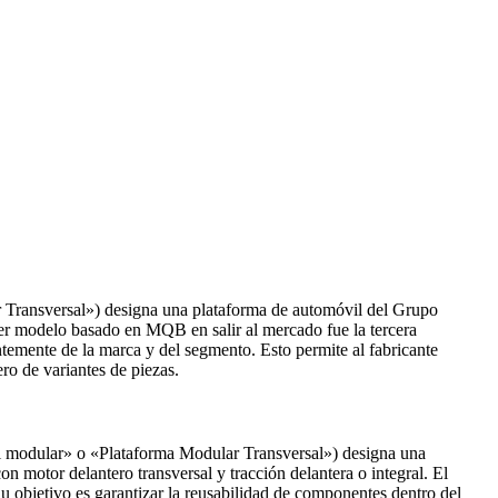
Transversal»​) designa una plataforma de automóvil del Grupo
mer modelo basado en MQB en salir al mercado fue la tercera
temente de la marca y del segmento. Esto permite al fabricante
o de variantes de piezas.​
 modular» o «Plataforma Modular Transversal»​) designa una
otor delantero transversal y tracción delantera o integral.​​ El
 objetivo es garantizar la reusabilidad de componentes dentro del