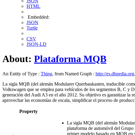
JSON
HTML
Embedded:
JSON
Turtle
CSV
JSON-LD
About:
Plataforma MQB
An Entity of Type :
Thing
, from Named Graph :
http://es.dbpedia.org
La sigla MQB (del alemán Modularer Querbaukasten, traducible como 
Volkswagen que se emplea para vehículos de los segmentos B, C y D co
generación del Audi A3 en el año 2012.​ Su objetivo es garantizar la
aprovechar las economías de escala, simplificar el proceso de producci
Property
La sigla MQB (del alemán Modulare
plataforma de automóvil del Grupo V
primer modelo basado en MQB en sali