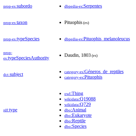
subordo
:Serpentes
prop-es:
dbpedia-es
taxon
Pituophis
prop-es:
(es)
typeSpecies
:Pituophis_melanoleucus
prop-es:
dbpedia-es
prop-
Daudin, 1803
(es)
typeSpeciesAuthority
es:
:Géneros_de_reptiles
category-es
subject
dct:
:Pituophis
category-es
:Thing
owl
:Q19088
wikidata
:Q729
wikidata
type
:Animal
rdf:
dbo
:Eukaryote
dbo
:Reptile
dbo
:Species
dbo