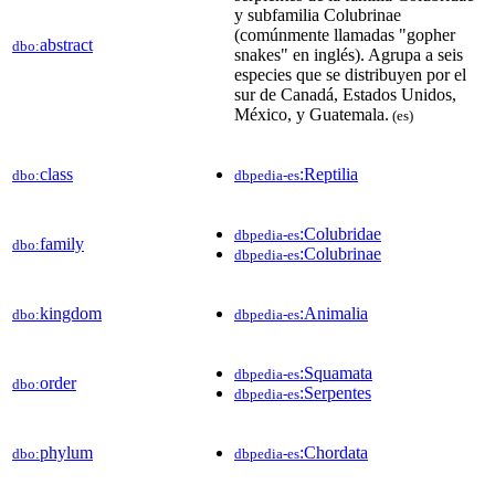
y subfamilia Colubrinae
(comúnmente llamadas "gopher
abstract
dbo:
snakes" en inglés).​ Agrupa a seis
especies que se distribuyen por el
sur de Canadá, Estados Unidos,
México, y Guatemala.​
(es)
class
:Reptilia
dbo:
dbpedia-es
:Colubridae
dbpedia-es
family
dbo:
:Colubrinae
dbpedia-es
kingdom
:Animalia
dbo:
dbpedia-es
:Squamata
dbpedia-es
order
dbo:
:Serpentes
dbpedia-es
phylum
:Chordata
dbo:
dbpedia-es