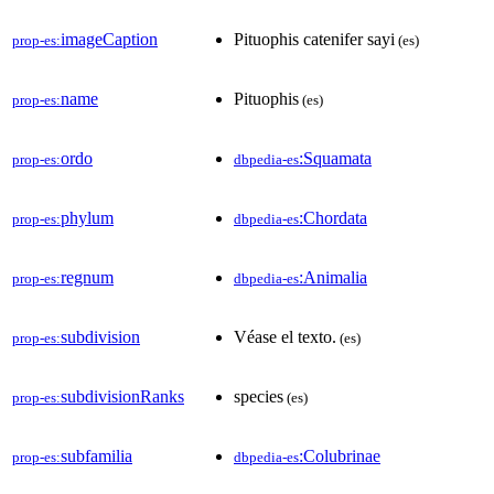
imageCaption
Pituophis catenifer sayi
prop-es:
(es)
name
Pituophis
prop-es:
(es)
ordo
:Squamata
prop-es:
dbpedia-es
phylum
:Chordata
prop-es:
dbpedia-es
regnum
:Animalia
prop-es:
dbpedia-es
subdivision
Véase el texto.
prop-es:
(es)
subdivisionRanks
species
prop-es:
(es)
subfamilia
:Colubrinae
prop-es:
dbpedia-es