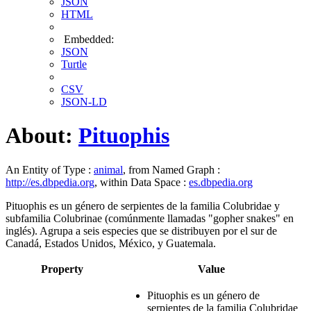
JSON
HTML
Embedded:
JSON
Turtle
CSV
JSON-LD
About:
Pituophis
An Entity of Type :
animal
, from Named Graph :
http://es.dbpedia.org
, within Data Space :
es.dbpedia.org
Pituophis es un género de serpientes de la familia Colubridae y
subfamilia Colubrinae (comúnmente llamadas "gopher snakes" en
inglés).​ Agrupa a seis especies que se distribuyen por el sur de
Canadá, Estados Unidos, México, y Guatemala.​
Property
Value
Pituophis es un género de
serpientes de la familia Colubridae