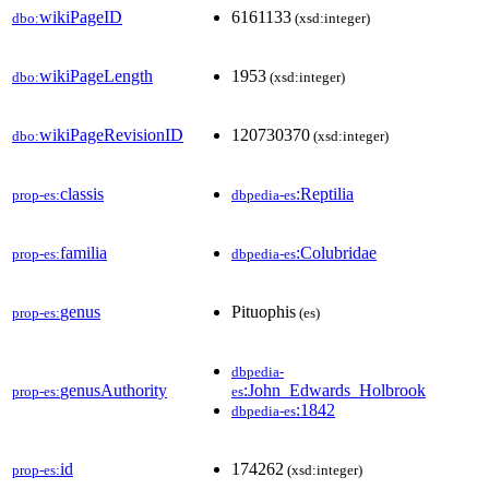
wikiPageID
6161133
dbo:
(xsd:integer)
wikiPageLength
1953
dbo:
(xsd:integer)
wikiPageRevisionID
120730370
dbo:
(xsd:integer)
classis
:Reptilia
prop-es:
dbpedia-es
familia
:Colubridae
prop-es:
dbpedia-es
genus
Pituophis
prop-es:
(es)
dbpedia-
genusAuthority
:John_Edwards_Holbrook
prop-es:
es
:1842
dbpedia-es
id
174262
prop-es:
(xsd:integer)