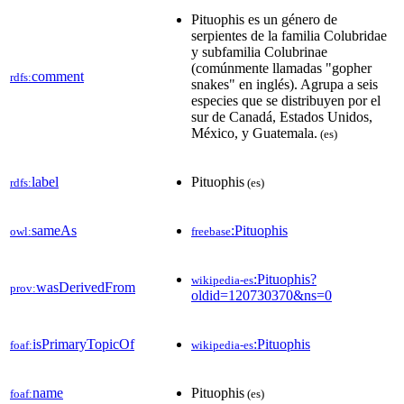
Pituophis es un género de
serpientes de la familia Colubridae
y subfamilia Colubrinae
(comúnmente llamadas "gopher
comment
rdfs:
snakes" en inglés).​ Agrupa a seis
especies que se distribuyen por el
sur de Canadá, Estados Unidos,
México, y Guatemala.​
(es)
label
Pituophis
rdfs:
(es)
sameAs
:Pituophis
owl:
freebase
:Pituophis?
wikipedia-es
wasDerivedFrom
prov:
oldid=120730370&ns=0
isPrimaryTopicOf
:Pituophis
foaf:
wikipedia-es
name
Pituophis
foaf:
(es)