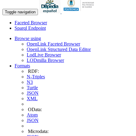
Toggle navigation
Faceted Browser
Sparql Endpoint
Browse using
OpenLink Faceted Browser
OpenLink Structured Data Editor
LodLive Browser
LODmilla Browser
Formats
RDF:
N-Triples
N3
Turtle
JSON
XML
OData:
Atom
JSON
Microdata: