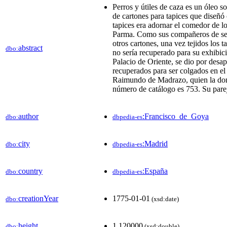
Perros y útiles de caza es un óleo s
de cartones para tapices que diseñó 
tapices era adornar el comedor de l
Parma. Como sus compañeros de ser
otros cartones, una vez tejidos los 
abstract
dbo:
no sería recuperado para su exhibic
Palacio de Oriente, se dio por desa
recuperados para ser colgados en el
Raimundo de Madrazo, quien la donó
número de catálogo es 753. Su pare
author
:Francisco_de_Goya
dbo:
dbpedia-es
city
:Madrid
dbo:
dbpedia-es
country
:España
dbo:
dbpedia-es
creationYear
1775-01-01
dbo:
(xsd:date)
height
1.120000
dbo:
(xsd:double)