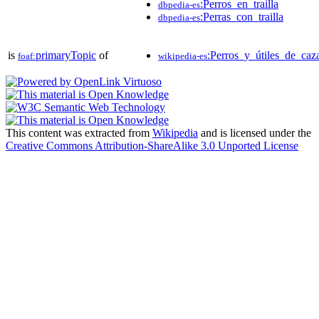
:Perros_en_trailla
dbpedia-es
:Perras_con_trailla
dbpedia-es
is
primaryTopic
of
:Perros_y_útiles_de_caz
foaf:
wikipedia-es
This content was extracted from
Wikipedia
and is licensed under the
Creative Commons Attribution-ShareAlike 3.0 Unported License