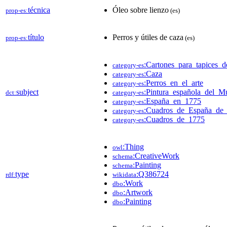
técnica
Óleo sobre lienzo
prop-es:
(es)
título
Perros y útiles de caza
prop-es:
(es)
:Cartones_para_tapices_
category-es
:Caza
category-es
:Perros_en_el_arte
category-es
subject
:Pintura_española_del_M
dct:
category-es
:España_en_1775
category-es
:Cuadros_de_España_de_
category-es
:Cuadros_de_1775
category-es
:Thing
owl
:CreativeWork
schema
:Painting
schema
type
:Q386724
rdf:
wikidata
:Work
dbo
:Artwork
dbo
:Painting
dbo