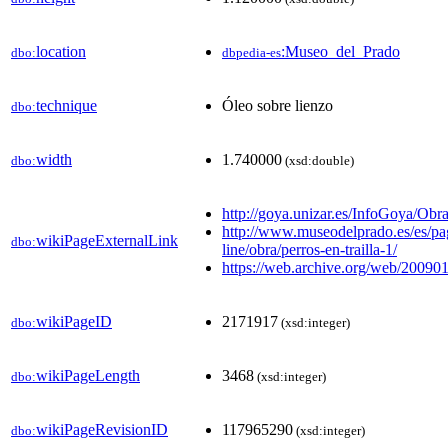
location
:Museo_del_Prado
dbo:
dbpedia-es
technique
Óleo sobre lienzo
dbo:
width
1.740000
dbo:
(xsd:double)
http://goya.unizar.es/InfoGoya/Obr
http://www.museodelprado.es/es/pagi
wikiPageExternalLink
dbo:
line/obra/perros-en-trailla-1/
https://web.archive.org/web/200901
wikiPageID
2171917
dbo:
(xsd:integer)
wikiPageLength
3468
dbo:
(xsd:integer)
wikiPageRevisionID
117965290
dbo:
(xsd:integer)