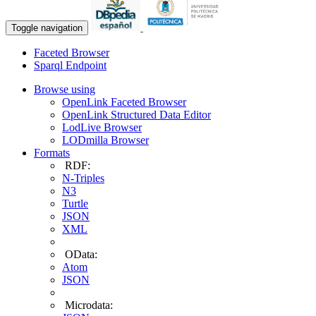
Toggle navigation
Faceted Browser
Sparql Endpoint
Browse using
OpenLink Faceted Browser
OpenLink Structured Data Editor
LodLive Browser
LODmilla Browser
Formats
RDF:
N-Triples
N3
Turtle
JSON
XML
OData:
Atom
JSON
Microdata: