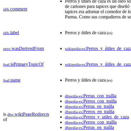
Perros y útiles de caza es un óleo s
de cartones para tapices que diseñó 
comment
rdfs:
tapices era adornar el comedor de l
Parma. Como sus compañeros de ser
label
Perros y útiles de caza
rdfs:
(es)
wasDerivedFrom
:Perros_y_útiles_de_c
prov:
wikipedia-es
isPrimaryTopicOf
:Perros_y_útiles_de_caz
foaf:
wikipedia-es
name
Perros y útiles de caza
foaf:
(es)
:Perras_con_traílla
dbpedia-es
:Perros_con_trailla
dbpedia-es
:Perras_en_trailla
dbpedia-es
:Perros_en_traílla
dbpedia-es
is
wikiPageRedirects
dbo:
:Perros_y_utiles_de_caza
dbpedia-es
of
:Perros_con_traílla
dbpedia-es
:Perras_en_traílla
dbpedia-es