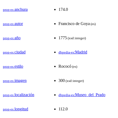
anchura
174.0
prop-es:
autor
Francisco de Goya
prop-es:
(es)
año
1775
prop-es:
(xsd:integer)
ciudad
:Madrid
prop-es:
dbpedia-es
estilo
Rococó
prop-es:
(es)
imagen
300
prop-es:
(xsd:integer)
localización
:Museo_del_Prado
prop-es:
dbpedia-es
longitud
112.0
prop-es: