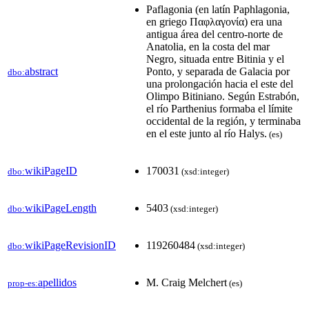
Paflagonia (en latín Paphlagonia,
en griego Παφλαγονία) era una
antigua área del centro-norte de
Anatolia, en la costa del mar
Negro, situada entre Bitinia y el
abstract
Ponto, y separada de Galacia por
dbo:
una prolongación hacia el este del
Olimpo Bitiniano. Según Estrabón,
el río Parthenius formaba el límite
occidental de la región, y terminaba
en el este junto al río Halys.
(es)
wikiPageID
170031
dbo:
(xsd:integer)
wikiPageLength
5403
dbo:
(xsd:integer)
wikiPageRevisionID
119260484
dbo:
(xsd:integer)
apellidos
M. Craig Melchert
prop-es:
(es)