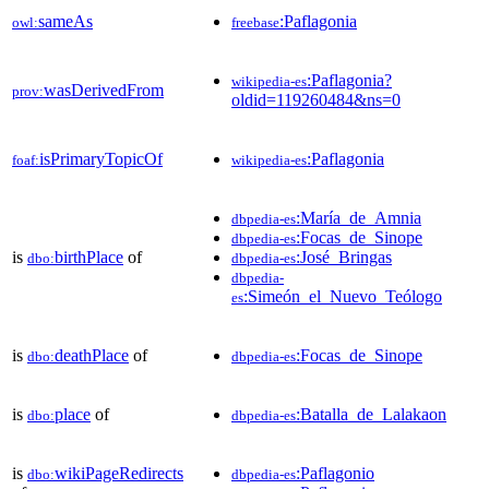
sameAs
:Paflagonia
owl:
freebase
:Paflagonia?
wikipedia-es
wasDerivedFrom
prov:
oldid=119260484&ns=0
isPrimaryTopicOf
:Paflagonia
foaf:
wikipedia-es
:María_de_Amnia
dbpedia-es
:Focas_de_Sinope
dbpedia-es
is
birthPlace
of
:José_Bringas
dbo:
dbpedia-es
dbpedia-
:Simeón_el_Nuevo_Teólogo
es
is
deathPlace
of
:Focas_de_Sinope
dbo:
dbpedia-es
is
place
of
:Batalla_de_Lalakaon
dbo:
dbpedia-es
is
wikiPageRedirects
:Paflagonio
dbo:
dbpedia-es