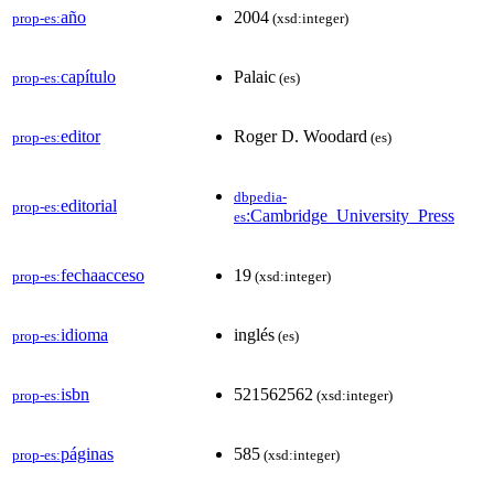
año
2004
prop-es:
(xsd:integer)
capítulo
Palaic
prop-es:
(es)
editor
Roger D. Woodard
prop-es:
(es)
dbpedia-
editorial
prop-es:
:Cambridge_University_Press
es
fechaacceso
19
prop-es:
(xsd:integer)
idioma
inglés
prop-es:
(es)
isbn
521562562
prop-es:
(xsd:integer)
páginas
585
prop-es:
(xsd:integer)