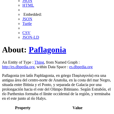
JSON
HTML
Embedded:
JSON
Turtle
CSV
JSON-LD
About:
Paflagonia
An Entity of Type :
Thing
, from Named Graph :
http://es.dbpedia.org
, within Data Space :
es.dbpedia.org
Paflagonia (en latín Paphlagonia, en griego Παφλαγονία) era una
antigua área del centro-norte de Anatolia, en la costa del mar Negro,
situada entre Bitinia y el Ponto, y separada de Galacia por una
prolongación hacia el este del Olimpo Bitiniano. Según Estrabón, el
río Parthenius formaba el límite occidental de la región, y terminaba
en el este junto al río Halys.
Property
Value