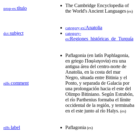
The Cambridge Encyclopedia of
título
prop-es:
the World's Ancient Languages
(es)
:Anatolia
category-es
subject
dct:
category-
:Regiones_históricas_de_Turquía
es
Paflagonia (en latín Paphlagonia,
en griego Παφλαγονία) era una
antigua área del centro-norte de
Anatolia, en la costa del mar
Negro, situada entre Bitinia y el
comment
Ponto, y separada de Galacia por
rdfs:
una prolongación hacia el este del
Olimpo Bitiniano. Según Estrabón,
el río Parthenius formaba el límite
occidental de la región, y terminaba
en el este junto al río Halys.
(es)
label
Paflagonia
rdfs:
(es)