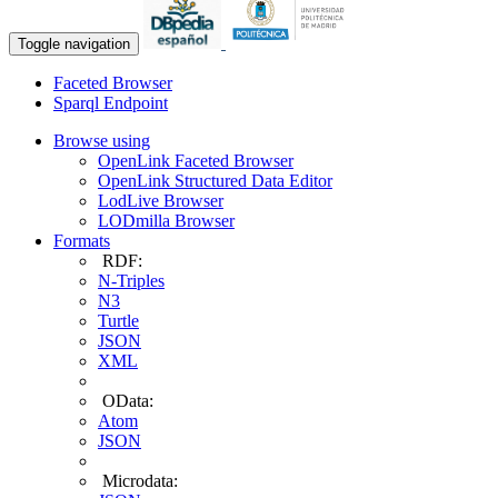
Toggle navigation
Faceted Browser
Sparql Endpoint
Browse using
OpenLink Faceted Browser
OpenLink Structured Data Editor
LodLive Browser
LODmilla Browser
Formats
RDF:
N-Triples
N3
Turtle
JSON
XML
OData:
Atom
JSON
Microdata: