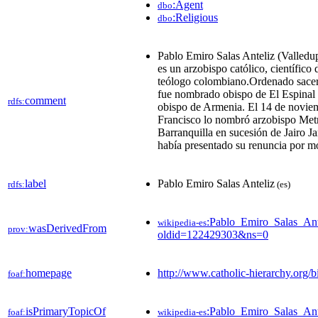
:Agent
dbo
:Religious
dbo
Pablo Emiro Salas Anteliz (Valledup
es un arzobispo católico, científico d
teólogo colombiano.Ordenado sacer
fue nombrado obispo de El Espinal 
comment
rdfs:
obispo de Armenia. El 14 de novie
Francisco lo nombró arzobispo Met
Barranquilla​ en sucesión de Jairo 
había presentado su renuncia por m
label
Pablo Emiro Salas Anteliz
rdfs:
(es)
:Pablo_Emiro_Salas_Ant
wikipedia-es
wasDerivedFrom
prov:
oldid=122429303&ns=0
homepage
http://www.catholic-hierarchy.org/b
foaf:
isPrimaryTopicOf
:Pablo_Emiro_Salas_Ant
foaf:
wikipedia-es