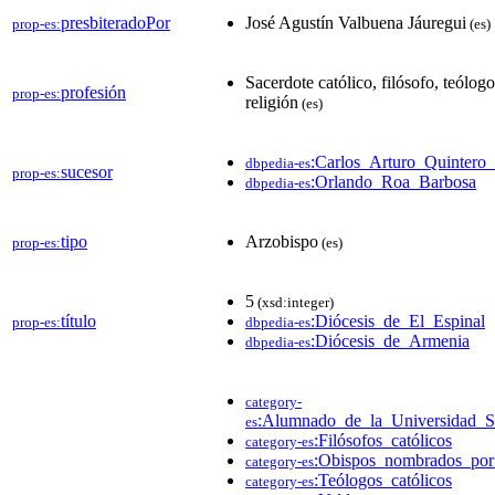
presbiteradoPor
José Agustín Valbuena Jáuregui
prop-es:
(es)
Sacerdote católico, filósofo, teólogo
profesión
prop-es:
religión
(es)
:Carlos_Arturo_Quinter
dbpedia-es
sucesor
prop-es:
:Orlando_Roa_Barbosa
dbpedia-es
tipo
Arzobispo
prop-es:
(es)
5
(xsd:integer)
título
:Diócesis_de_El_Espinal
prop-es:
dbpedia-es
:Diócesis_de_Armenia
dbpedia-es
category-
:Alumnado_de_la_Universidad_
es
:Filósofos_católicos
category-es
:Obispos_nombrados_po
category-es
:Teólogos_católicos
category-es