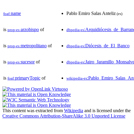
name
Pablo Emiro Salas Anteliz
foaf:
(es)
is
arzobispo
of
:Arquidiócesis_de_Barranq
prop-es:
dbpedia-es
is
metropolitano
of
:Diócesis_de_El_Banco
prop-es:
dbpedia-es
is
sucesor
of
:Jairo_Jaramillo_Monsalv
prop-es:
dbpedia-es
is
primaryTopic
of
:Pablo_Emiro_Salas_Ant
foaf:
wikipedia-es
This content was extracted from
Wikipedia
and is licensed under the
Creative Commons Attribution-ShareAlike 3.0 Unported License