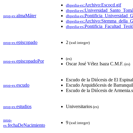
:Archivo:Escocd.gif
dbpedia-es
:Universidad_Santo_Tom
dbpedia-es
almaMáter
:Pontificia_Universidad_
prop-es:
dbpedia-es
:Archivo:Stemma_della_G
dbpedia-es
:Pontificia_Facultad_Teo
dbpedia-es
episcopado
2
prop-es:
(xsd:integer)
(es)
episcopadoPor
prop-es:
Oscar José Vélez Isaza C.M.F.
(es)
Escudo de la Diócesis de El Espina
escudo
Escudo Arquidiócesis de Barranquil
prop-es:
Escudo de la Diócesis de Armenia.
estudios
Universitarios
prop-es:
(es)
prop-
9
(xsd:integer)
fechaDeNacimiento
es: