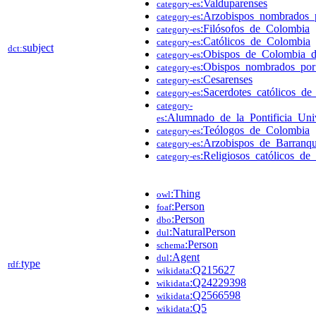
:Valduparenses
category-es
:Arzobispos_nombrados_
category-es
:Filósofos_de_Colombia
category-es
:Católicos_de_Colombia
category-es
subject
dct:
:Obispos_de_Colombia_d
category-es
:Obispos_nombrados_por
category-es
:Cesarenses
category-es
:Sacerdotes_católicos_d
category-es
category-
:Alumnado_de_la_Pontificia_Uni
es
:Teólogos_de_Colombia
category-es
:Arzobispos_de_Barranqu
category-es
:Religiosos_católicos_d
category-es
:Thing
owl
:Person
foaf
:Person
dbo
:NaturalPerson
dul
:Person
schema
:Agent
dul
type
rdf:
:Q215627
wikidata
:Q24229398
wikidata
:Q2566598
wikidata
:Q5
wikidata