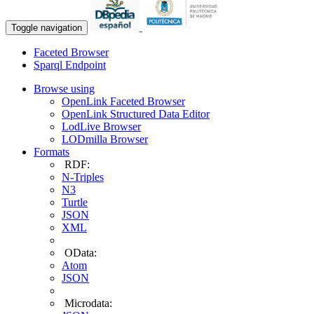
Toggle navigation
Faceted Browser
Sparql Endpoint
Browse using
OpenLink Faceted Browser
OpenLink Structured Data Editor
LodLive Browser
LODmilla Browser
Formats
RDF:
N-Triples
N3
Turtle
JSON
XML
OData:
Atom
JSON
Microdata: