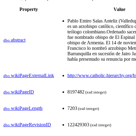
Property
Value
Pablo Emiro Salas Anteliz (Valledup
es un arzobispo católico, científico d
teólogo colombiano.Ordenado sacer
fue nombrado obispo de El Espinal 
abstract
dbo:
obispo de Armenia. El 14 de novie
Francisco lo nombró arzobispo Met
Barranquilla​ en sucesión de Jairo 
había presentado su renuncia por m
wikiPageExternalLink
http://www.catholic-hierarchy.org/b
dbo:
wikiPageID
8197482
dbo:
(xsd:integer)
wikiPageLength
7203
dbo:
(xsd:integer)
wikiPageRevisionID
122429303
dbo:
(xsd:integer)