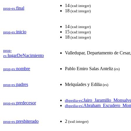
14
(xsd:integer)
final
prop-es:
18
(xsd:integer)
14
(xsd:integer)
inicio
15
prop-es:
(xsd:integer)
18
(xsd:integer)
prop-
Valledupar, Departamento de Cesar
lugarDeNacimiento
es:
nombre
Pablo Emiro Salas Anteliz
prop-es:
(es)
padres
Melquíades y Edilia
prop-es:
(es)
:Jairo_Jaramillo_Monsalv
dbpedia-es
predecesor
prop-es:
:Abraham_Escudero_Mon
dbpedia-es
presbiterado
2
prop-es:
(xsd:integer)