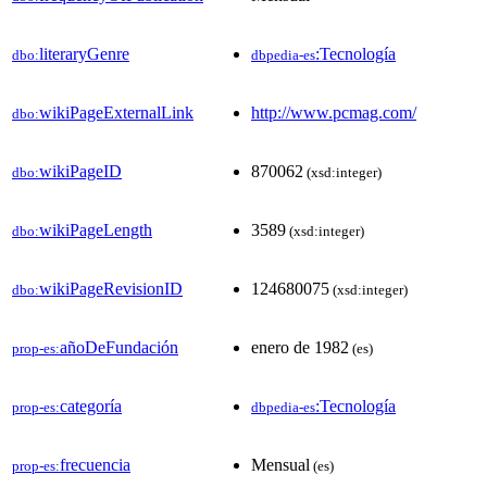
literaryGenre
:Tecnología
dbo:
dbpedia-es
wikiPageExternalLink
http://www.pcmag.com/
dbo:
wikiPageID
870062
dbo:
(xsd:integer)
wikiPageLength
3589
dbo:
(xsd:integer)
wikiPageRevisionID
124680075
dbo:
(xsd:integer)
añoDeFundación
enero de 1982
prop-es:
(es)
categoría
:Tecnología
prop-es:
dbpedia-es
frecuencia
Mensual
prop-es:
(es)