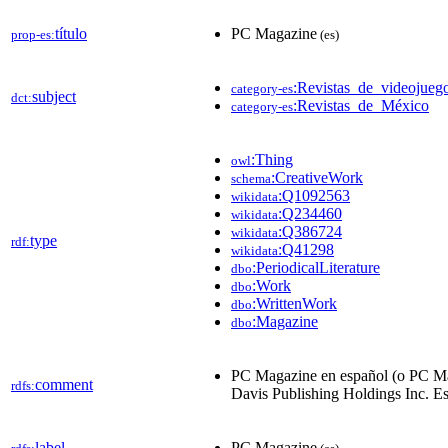
título
PC Magazine
prop-es:
(es)
:Revistas_de_videojueg
category-es
subject
dct:
:Revistas_de_México
category-es
:Thing
owl
:CreativeWork
schema
:Q1092563
wikidata
:Q234460
wikidata
:Q386724
wikidata
type
rdf:
:Q41298
wikidata
:PeriodicalLiterature
dbo
:Work
dbo
:WrittenWork
dbo
:Magazine
dbo
PC Magazine en español (o PC Mag) 
comment
rdfs:
Davis Publishing Holdings Inc. Es
label
PC Magazine