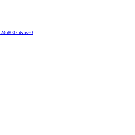
124680075&ns=0