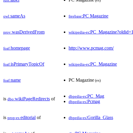
rdfs:
(es)
sameAs
:PC Magazine
owl:
freebase
wasDerivedFrom
:PC_Magazine?oldid=
prov:
wikipedia-es
homepage
http://www.pcmag.com/
foaf:
isPrimaryTopicOf
:PC_Magazine
foaf:
wikipedia-es
name
PC Magazine
foaf:
(es)
:PC_Mag
dbpedia-es
is
wikiPageRedirects
of
dbo:
:Pcmag
dbpedia-es
is
editorial
of
:Gorilla_Glass
prop-es:
dbpedia-es