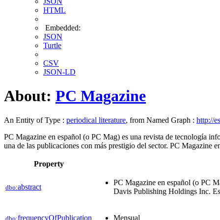
JSON
HTML
Embedded:
JSON
Turtle
CSV
JSON-LD
About:
PC Magazine
An Entity of Type :
periodical literature
, from Named Graph :
http://
PC Magazine en español (o PC Mag) es una revista de tecnología inform
una de las publicaciones con más prestigio del sector. PC Magazine e
Property
PC Magazine en español (o PC Mag) 
abstract
dbo:
Davis Publishing Holdings Inc. Es
frequencyOfPublication
Mensual
dbo: