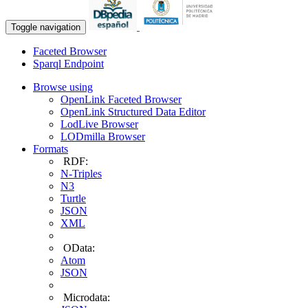
Toggle navigation
Faceted Browser
Sparql Endpoint
Browse using
OpenLink Faceted Browser
OpenLink Structured Data Editor
LodLive Browser
LODmilla Browser
Formats
RDF:
N-Triples
N3
Turtle
JSON
XML
OData:
Atom
JSON
Microdata: