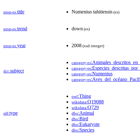
title
Numenius tahitiensis
prop-es:
(es)
trend
down
prop-es:
(es)
year
2008
prop-es:
(xsd:integer)
:Animales_descritos_en
category-es
:Especies_descritas_po
category-es
subject
dct:
:Numenius
category-es
:Aves_del_océano_Pacíf
category-es
:Thing
owl
:Q19088
wikidata
:Q729
wikidata
type
:Animal
rdf:
dbo
:Bird
dbo
:Eukaryote
dbo
:Species
dbo