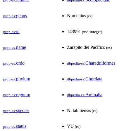
prop-es:
dbpedia-es
genus
Numenius
prop-es:
(es)
id
143991
prop-es:
(xsd:integer)
name
Zarapito del Pacífico
prop-es:
(es)
ordo
:Charadriiformes
prop-es:
dbpedia-es
phylum
:Chordata
prop-es:
dbpedia-es
regnum
:Animalia
prop-es:
dbpedia-es
species
N. tahitiensis
prop-es:
(es)
status
VU
prop-es:
(es)