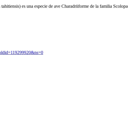
 tahitiensis) es una especie de ave Charadriiforme de la familia Scolop
s?oldid=119299920&ns=0