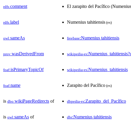
comment
El zarapito del Pacífico​ (Numenius
rdfs:
label
Numenius tahitiensis
rdfs:
(es)
sameAs
:Numenius tahitiensis
owl:
freebase
wasDerivedFrom
:Numenius_tahitiensi
prov:
wikipedia-es
isPrimaryTopicOf
:Numenius_tahitiensis
foaf:
wikipedia-es
name
Zarapito del Pacífico
foaf:
(es)
is
wikiPageRedirects
of
:Zarapito_del_Pacífico
dbo:
dbpedia-es
is
sameAs
of
:Numenius tahitiensis
owl:
dbr