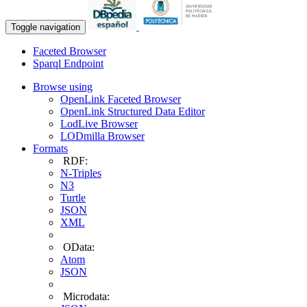
Toggle navigation
Faceted Browser
Sparql Endpoint
Browse using
OpenLink Faceted Browser
OpenLink Structured Data Editor
LodLive Browser
LODmilla Browser
Formats
RDF:
N-Triples
N3
Turtle
JSON
XML
OData:
Atom
JSON
Microdata: