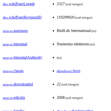
wikiPageLength
2327
dbo:
(xsd:integer)
wikiPageRevisionID
119299920
dbo:
(xsd:integer)
assessors
BirdLife International
prop-es:
(es)
binomial
Numenius tahitiensis
prop-es:
(es)
binomialAuthority
prop-es:
(es)
classis
:Aves
prop-es:
dbpedia-es
downloaded
22
prop-es:
(xsd:integer)
edición
2008
prop-es:
(xsd:integer)
familia
:Scolopacidae