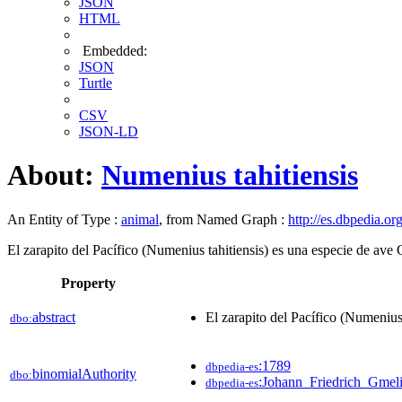
JSON
HTML
Embedded:
JSON
Turtle
CSV
JSON-LD
About:
Numenius tahitiensis
An Entity of Type :
animal
, from Named Graph :
http://es.dbpedia.or
El zarapito del Pacífico​ (Numenius tahitiensis) es una especie de ave
Property
abstract
El zarapito del Pacífico​ (Numenius
dbo:
:1789
dbpedia-es
binomialAuthority
dbo:
:Johann_Friedrich_Gmel
dbpedia-es