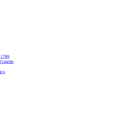
_1789
r_Gmelin
ico