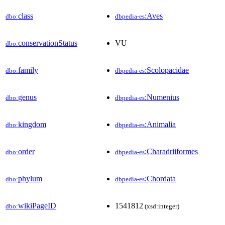
class
:Aves
dbo:
dbpedia-es
conservationStatus
VU
dbo:
family
:Scolopacidae
dbo:
dbpedia-es
genus
:Numenius
dbo:
dbpedia-es
kingdom
:Animalia
dbo:
dbpedia-es
order
:Charadriiformes
dbo:
dbpedia-es
phylum
:Chordata
dbo:
dbpedia-es
wikiPageID
1541812
dbo:
(xsd:integer)