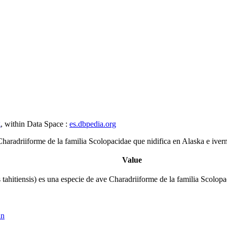
g
, within Data Space :
es.dbpedia.org
 Charadriiforme de la familia Scolopacidae que nidifica en Alaska e ive
Value
 tahitiensis) es una especie de ave Charadriiforme de la familia Scolop
in