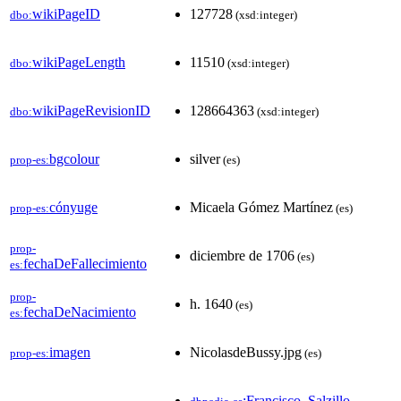
wikiPageID
127728
dbo:
(xsd:integer)
wikiPageLength
11510
dbo:
(xsd:integer)
wikiPageRevisionID
128664363
dbo:
(xsd:integer)
bgcolour
silver
prop-es:
(es)
cónyuge
Micaela Gómez Martínez
prop-es:
(es)
prop-
diciembre de 1706
(es)
fechaDeFallecimiento
es:
prop-
h. 1640
(es)
fechaDeNacimiento
es:
imagen
NicolasdeBussy.jpg
prop-es:
(es)
:Francisco_Salzillo