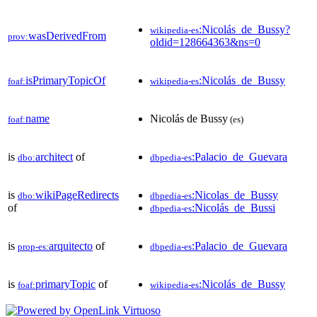
:Nicolás_de_Bussy?
wikipedia-es
wasDerivedFrom
prov:
oldid=128664363&ns=0
isPrimaryTopicOf
:Nicolás_de_Bussy
foaf:
wikipedia-es
name
Nicolás de Bussy
foaf:
(es)
is
architect
of
:Palacio_de_Guevara
dbo:
dbpedia-es
is
wikiPageRedirects
:Nicolas_de_Bussy
dbo:
dbpedia-es
of
:Nicolás_de_Bussi
dbpedia-es
is
arquitecto
of
:Palacio_de_Guevara
prop-es:
dbpedia-es
is
primaryTopic
of
:Nicolás_de_Bussy
foaf:
wikipedia-es