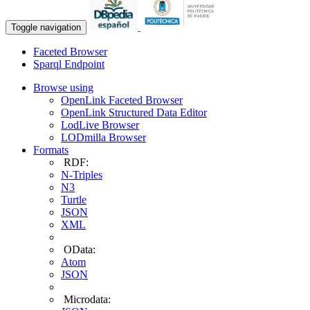
Toggle navigation
Faceted Browser
Sparql Endpoint
Browse using
OpenLink Faceted Browser
OpenLink Structured Data Editor
LodLive Browser
LODmilla Browser
Formats
RDF:
N-Triples
N3
Turtle
JSON
XML
OData:
Atom
JSON
Microdata: