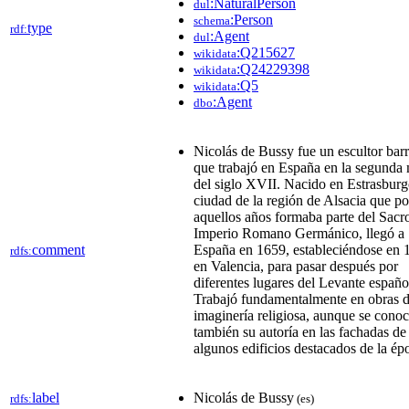
:NaturalPerson
dul
:Person
schema
type
rdf:
:Agent
dul
:Q215627
wikidata
:Q24229398
wikidata
:Q5
wikidata
:Agent
dbo
Nicolás de Bussy fue un escultor bar
que trabajó en España en la segunda 
del siglo XVII. Nacido en Estrasburg
ciudad de la región de Alsacia que po
aquellos años formaba parte del Sacr
Imperio Romano Germánico, llegó a
comment
España en 1659,​ estableciéndose en 
rdfs:
en Valencia, para pasar después por
diferentes lugares del Levante españo
Trabajó fundamentalmente en obras 
imaginería religiosa, aunque se cono
también su autoría en las fachadas de
algunos edificios destacados de la ép
label
Nicolás de Bussy
rdfs:
(es)