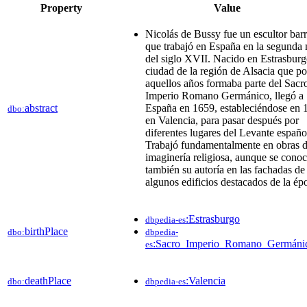
Property
Value
Nicolás de Bussy fue un escultor bar
que trabajó en España en la segunda 
del siglo XVII. Nacido en Estrasburg
ciudad de la región de Alsacia que po
aquellos años formaba parte del Sacr
Imperio Romano Germánico, llegó a
abstract
España en 1659,​ estableciéndose en 
dbo:
en Valencia, para pasar después por
diferentes lugares del Levante españo
Trabajó fundamentalmente en obras 
imaginería religiosa, aunque se cono
también su autoría en las fachadas de
algunos edificios destacados de la ép
:Estrasburgo
dbpedia-es
birthPlace
dbo:
dbpedia-
:Sacro_Imperio_Romano_Germáni
es
deathPlace
:Valencia
dbo:
dbpedia-es