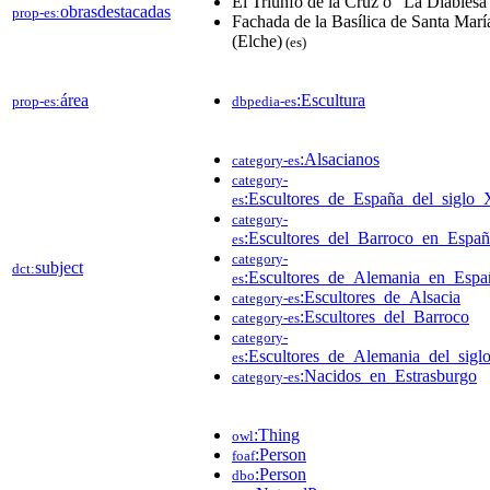
El Triunfo de la Cruz o "La Diablesa
obrasdestacadas
prop-es:
Fachada de la Basílica de Santa Marí
(Elche)
(es)
área
:Escultura
prop-es:
dbpedia-es
:Alsacianos
category-es
category-
:Escultores_de_España_del_siglo_
es
category-
:Escultores_del_Barroco_en_Españ
es
category-
subject
dct:
:Escultores_de_Alemania_en_Espa
es
:Escultores_de_Alsacia
category-es
:Escultores_del_Barroco
category-es
category-
:Escultores_de_Alemania_del_sig
es
:Nacidos_en_Estrasburgo
category-es
:Thing
owl
:Person
foaf
:Person
dbo