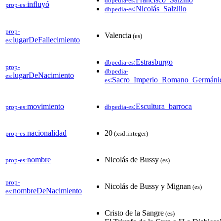
dbpedia-es
influyó
prop-es:
:Nicolás_Salzillo
dbpedia-es
prop-
Valencia
(es)
lugarDeFallecimiento
es:
:Estrasburgo
dbpedia-es
prop-
dbpedia-
lugarDeNacimiento
es:
:Sacro_Imperio_Romano_Germáni
es
movimiento
:Escultura_barroca
prop-es:
dbpedia-es
nacionalidad
20
prop-es:
(xsd:integer)
nombre
Nicolás de Bussy
prop-es:
(es)
prop-
Nicolás de Bussy y Mignan
(es)
nombreDeNacimiento
es:
Cristo de la Sangre
(es)