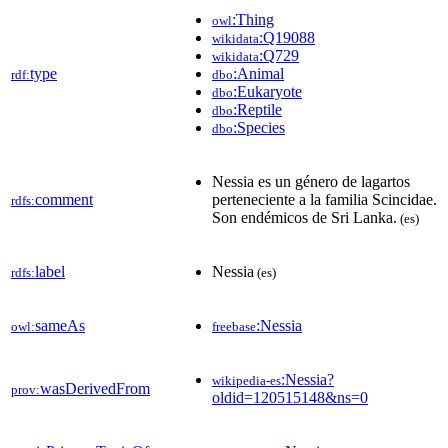
:Thing
owl
:Q19088
wikidata
:Q729
wikidata
type
:Animal
rdf:
dbo
:Eukaryote
dbo
:Reptile
dbo
:Species
dbo
Nessia es un género de lagartos
comment
perteneciente a la familia Scincidae.
rdfs:
Son endémicos de Sri Lanka.
(es)
label
Nessia
rdfs:
(es)
sameAs
:Nessia
owl:
freebase
:Nessia?
wikipedia-es
wasDerivedFrom
prov:
oldid=120515148&ns=0