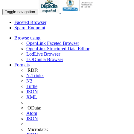
Toggle navigation
Faceted Browser
Sparql Endpoint
Browse using
OpenLink Faceted Browser
OpenLink Structured Data Editor
LodLive Browser
LODmilla Browser
Formats
RDF:
N-Triples
N3
Turtle
JSON
XML
OData:
Atom
JSON
Microdata: