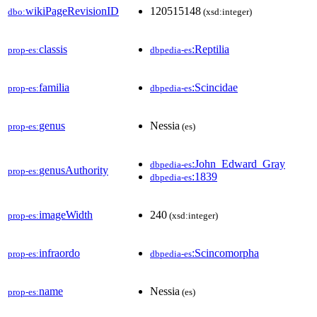
wikiPageRevisionID
120515148
dbo:
(xsd:integer)
classis
:Reptilia
prop-es:
dbpedia-es
familia
:Scincidae
prop-es:
dbpedia-es
genus
Nessia
prop-es:
(es)
:John_Edward_Gray
dbpedia-es
genusAuthority
prop-es:
:1839
dbpedia-es
imageWidth
240
prop-es:
(xsd:integer)
infraordo
:Scincomorpha
prop-es:
dbpedia-es
name
Nessia
prop-es:
(es)