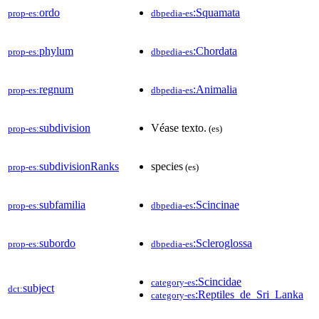
ordo
:Squamata
prop-es:
dbpedia-es
phylum
:Chordata
prop-es:
dbpedia-es
regnum
:Animalia
prop-es:
dbpedia-es
subdivision
Véase texto.
prop-es:
(es)
subdivisionRanks
species
prop-es:
(es)
subfamilia
:Scincinae
prop-es:
dbpedia-es
subordo
:Scleroglossa
prop-es:
dbpedia-es
:Scincidae
category-es
subject
dct:
:Reptiles_de_Sri_Lanka
category-es