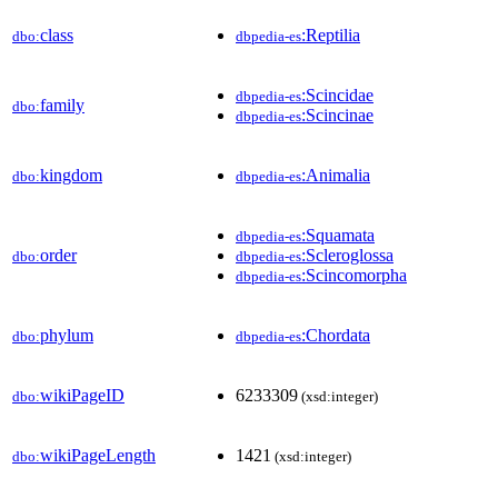
class
:Reptilia
dbo:
dbpedia-es
:Scincidae
dbpedia-es
family
dbo:
:Scincinae
dbpedia-es
kingdom
:Animalia
dbo:
dbpedia-es
:Squamata
dbpedia-es
order
:Scleroglossa
dbo:
dbpedia-es
:Scincomorpha
dbpedia-es
phylum
:Chordata
dbo:
dbpedia-es
wikiPageID
6233309
dbo:
(xsd:integer)
wikiPageLength
1421
dbo:
(xsd:integer)