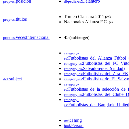
posición
:Delantero
prop-es:
dbpedia-es
Torneo Clausura 2011
(es)
títulos
prop-es:
Nacionales Alianza F.C.
(es)
vecesInternacional
45
prop-es:
(xsd:integer)
category-
:Futbolistas_del_Alianza_Fútbol
es
:Futbolistas_del_FC_Viit
category-es
:Salvadoreños_(ciudad)
category-es
:Futbolistas_del_Zira_FK
category-es
subject
:Futbolistas_de_El_Salva
dct:
category-es
category-
:Futbolistas_de_la_selección_de
es
:Futbolistas_del_Clube_
category-es
category-
:Futbolistas_del_Bangkok_Unite
es
:Thing
owl
:Person
foaf