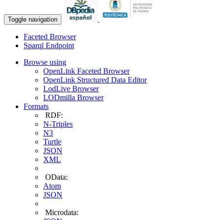
Toggle navigation
Faceted Browser
Sparql Endpoint
Browse using
OpenLink Faceted Browser
OpenLink Structured Data Editor
LodLive Browser
LODmilla Browser
Formats
RDF:
N-Triples
N3
Turtle
JSON
XML
OData:
Atom
JSON
Microdata: