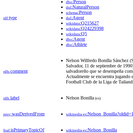
:Person
dbo
:NaturalPerson
dul
:Person
schema
type
:Agent
rdf:
dul
:Q215627
wikidata
:Q24229398
wikidata
:Q5
wikidata
:Agent
dbo
:Athlete
dbo
Nelson Wilfredo Bonilla Sánchez (S
Salvador, 11 de septiembre de 1990)
comment
salvadoreño que se desempeña como
rdfs:
Actualmente se encuentra jugando 
Football Club de la Liga de Tailand
label
Nelson Bonilla
rdfs:
(es)
wasDerivedFrom
:Nelson_Bonilla?oldid
prov:
wikipedia-es
isPrimaryTopicOf
:Nelson_Bonilla
foaf:
wikipedia-es