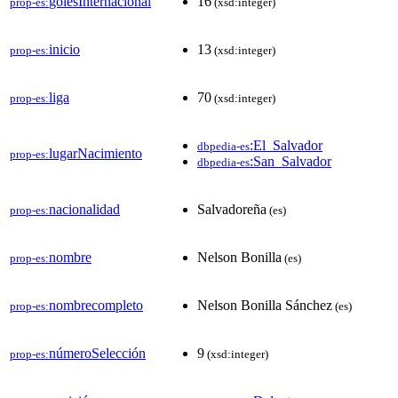
golesInternacional
16
prop-es:
(xsd:integer)
inicio
13
prop-es:
(xsd:integer)
liga
70
prop-es:
(xsd:integer)
:El_Salvador
dbpedia-es
lugarNacimiento
prop-es:
:San_Salvador
dbpedia-es
nacionalidad
Salvadoreña
prop-es:
(es)
nombre
Nelson Bonilla
prop-es:
(es)
nombrecompleto
Nelson Bonilla Sánchez
prop-es:
(es)
númeroSelección
9
prop-es:
(xsd:integer)