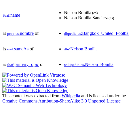
Nelson Bonilla
(es)
name
foaf:
Nelson Bonilla Sánchez
(es)
is
nombre
of
:Bangkok_United_Footba
prop-es:
dbpedia-es
is
sameAs
of
:Nelson Bonilla
owl:
dbr
is
primaryTopic
of
:Nelson_Bonilla
foaf:
wikipedia-es
This content was extracted from
Wikipedia
and is licensed under the
Creative Commons Attribution-ShareAlike 3.0 Unported License