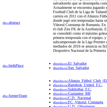
salvadoreño que se desempeña como
Actualmente se encuentra jugando 
Football Club de la Liga de Tailan
carrera en 2011 con el Alianza Fútb
donde jugó seis temporadas hasta se
abstract
dbo:
Viitorul Constanța de Rumania. En 
el club Zira FK de la Azerbaiyán. E
se consolidó como el máximo golea
primera temporada con el equipo, y 
subcampeonato de la Liga Premier 
mediados de 2016 se anuncia su fic
Desportivo Nacional de la Primeira 
:El_Salvador
dbpedia-es
birthPlace
dbo:
:San_Salvador
dbpedia-es
:Alianza_Fútbol_Club_(E
dbpedia-es
:Bangkok_United_F.C.
dbpedia-es
:Sukhothai_F.C.
dbpedia-es
:Gaziantep_BB
dbpedia-es
formerTeam
dbo:
:C.D._Nacional
dbpedia-es
:FC_Viitorul_Constanța
dbpedia-es
:U.D._Oliveirense
dbpedia-es