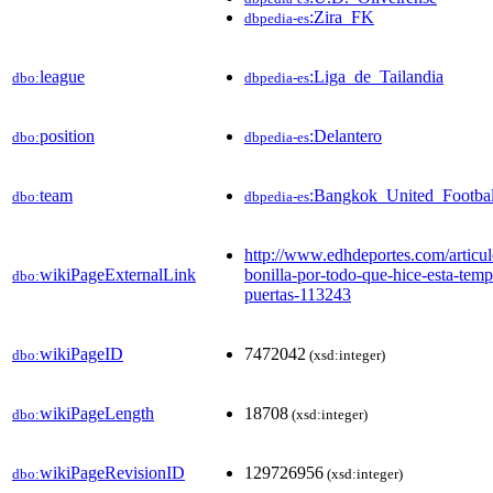
:Zira_FK
dbpedia-es
league
:Liga_de_Tailandia
dbo:
dbpedia-es
position
:Delantero
dbo:
dbpedia-es
team
:Bangkok_United_Footba
dbo:
dbpedia-es
http://www.edhdeportes.com/articul
wikiPageExternalLink
bonilla-por-todo-que-hice-esta-tem
dbo:
puertas-113243
wikiPageID
7472042
dbo:
(xsd:integer)
wikiPageLength
18708
dbo:
(xsd:integer)
wikiPageRevisionID
129726956
dbo:
(xsd:integer)