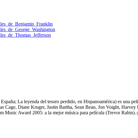
rales_de_Benjamin_Franklin
rales_de_George_Washington
rales_de_Thomas_Jefferson
 España; La leyenda del tesoro perdido, en Hispanoamérica) es una pelí
las Cage, Diane Kruger, Justin Bartha, Sean Bean, Jon Voight, Harvey K
m Music Award 2005: a la mejor música para película (Trevor Rabin).
(