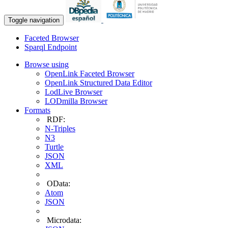
Toggle navigation
Faceted Browser
Sparql Endpoint
Browse using
OpenLink Faceted Browser
OpenLink Structured Data Editor
LodLive Browser
LODmilla Browser
Formats
RDF:
N-Triples
N3
Turtle
JSON
XML
OData:
Atom
JSON
Microdata: