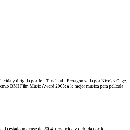
ucida y dirigida por Jon Turteltaub. Protagonizada por Nicolas Cage,
premio BMI Film Music Award 2005: a la mejor música para película
cula estadounidense de 2004, producida y dirigida por Jon