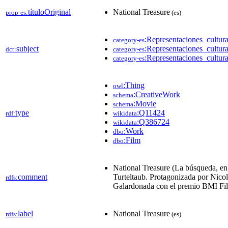
títuloOriginal
National Treasure
prop-es:
(es)
:Representaciones_cultu
category-es
subject
:Representaciones_cultu
dct:
category-es
:Representaciones_cultu
category-es
:Thing
owl
:CreativeWork
schema
:Movie
schema
type
:Q11424
rdf:
wikidata
:Q386724
wikidata
:Work
dbo
:Film
dbo
National Treasure (La búsqueda, en
comment
Turteltaub. Protagonizada por Nico
rdfs:
Galardonada con el premio BMI Fil
label
National Treasure
rdfs:
(es)