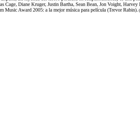
las Cage, Diane Kruger, Justin Bartha, Sean Bean, Jon Voight, Harvey K
m Music Award 2005: a la mejor música para película (Trevor Rabin).
(