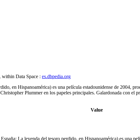
, within Data Space :
es.dbpedia.org
dido, en Hispanoamérica) es una película estadounidense de 2004, prod
 Christopher Plummer en los papeles principales. Galardonada con el 
Value
 España; La leyenda del tesoro perdido, en Hispanoamérica) es una pelí