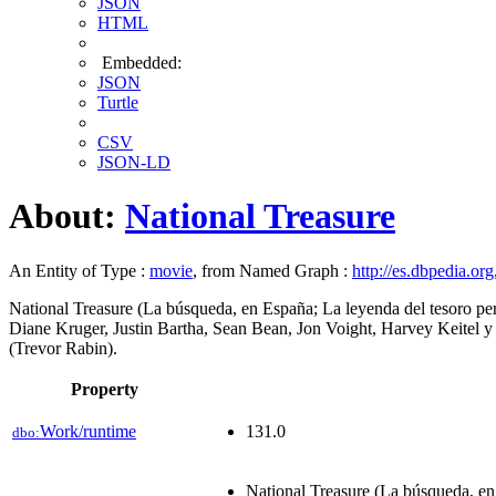
JSON
HTML
Embedded:
JSON
Turtle
CSV
JSON-LD
About:
National Treasure
An Entity of Type :
movie
, from Named Graph :
http://es.dbpedia.org
National Treasure (La búsqueda, en España; La leyenda del tesoro per
Diane Kruger, Justin Bartha, Sean Bean, Jon Voight, Harvey Keitel y
(Trevor Rabin).
Property
Work/runtime
131.0
dbo:
National Treasure (La búsqueda, en