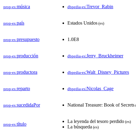
música
:Trevor_Rabin
prop-es:
dbpedia-es
país
Estados Unidos
prop-es:
(es)
presupuesto
1.0E8
prop-es:
producción
:Jerry_Bruckheimer
prop-es:
dbpedia-es
productora
:Walt_Disney_Pictures
prop-es:
dbpedia-es
reparto
:Nicolas_Cage
prop-es:
dbpedia-es
sucedidaPor
National Treasure: Book of Secrets
prop-es:
La leyenda del tesoro perdido
(es)
título
prop-es:
La búsqueda
(es)