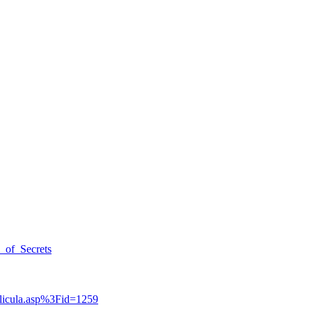
_of_Secrets
elicula.asp%3Fid=1259