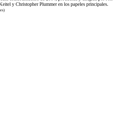
eitel y Christopher Plummer en los papeles principales.
es)