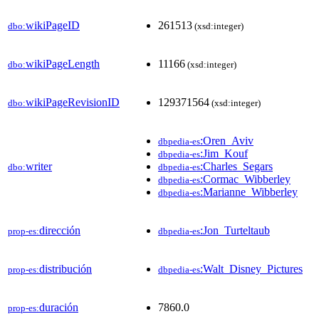
wikiPageID
261513
dbo:
(xsd:integer)
wikiPageLength
11166
dbo:
(xsd:integer)
wikiPageRevisionID
129371564
dbo:
(xsd:integer)
:Oren_Aviv
dbpedia-es
:Jim_Kouf
dbpedia-es
writer
:Charles_Segars
dbo:
dbpedia-es
:Cormac_Wibberley
dbpedia-es
:Marianne_Wibberley
dbpedia-es
dirección
:Jon_Turteltaub
prop-es:
dbpedia-es
distribución
:Walt_Disney_Pictures
prop-es:
dbpedia-es
duración
7860.0
prop-es: