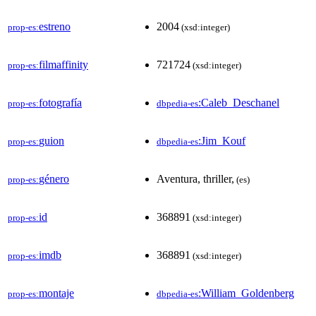
estreno
2004
prop-es:
(xsd:integer)
filmaffinity
721724
prop-es:
(xsd:integer)
fotografía
:Caleb_Deschanel
prop-es:
dbpedia-es
guion
:Jim_Kouf
prop-es:
dbpedia-es
género
Aventura, thriller,
prop-es:
(es)
id
368891
prop-es:
(xsd:integer)
imdb
368891
prop-es:
(xsd:integer)
montaje
:William_Goldenberg
prop-es:
dbpedia-es