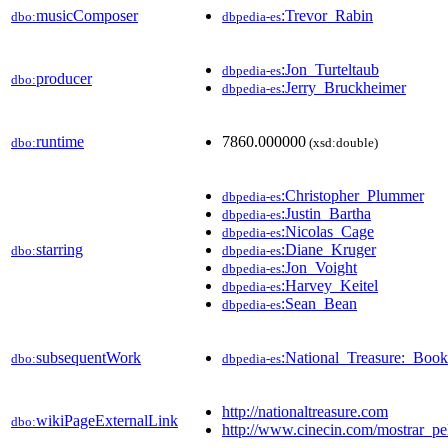
musicComposer
:Trevor_Rabin
dbo:
dbpedia-es
:Jon_Turteltaub
dbpedia-es
producer
dbo:
:Jerry_Bruckheimer
dbpedia-es
runtime
7860.000000
dbo:
(xsd:double)
:Christopher_Plummer
dbpedia-es
:Justin_Bartha
dbpedia-es
:Nicolas_Cage
dbpedia-es
starring
:Diane_Kruger
dbo:
dbpedia-es
:Jon_Voight
dbpedia-es
:Harvey_Keitel
dbpedia-es
:Sean_Bean
dbpedia-es
subsequentWork
:National_Treasure:_Book
dbo:
dbpedia-es
http://nationaltreasure.com
wikiPageExternalLink
dbo:
http://www.cinecin.com/mostrar_p