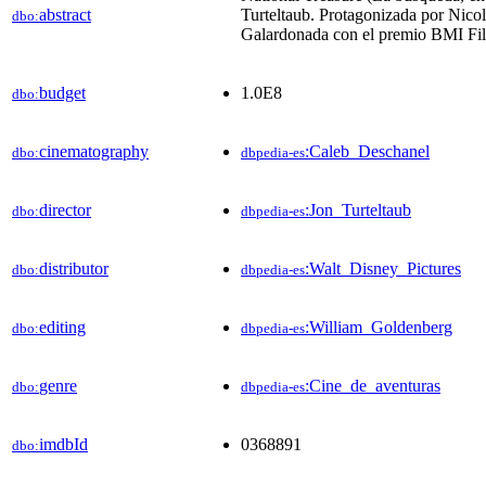
abstract
Turteltaub. Protagonizada por Nico
dbo:
Galardonada con el premio BMI Fil
budget
1.0E8
dbo:
cinematography
:Caleb_Deschanel
dbo:
dbpedia-es
director
:Jon_Turteltaub
dbo:
dbpedia-es
distributor
:Walt_Disney_Pictures
dbo:
dbpedia-es
editing
:William_Goldenberg
dbo:
dbpedia-es
genre
:Cine_de_aventuras
dbo:
dbpedia-es
imdbId
0368891
dbo: