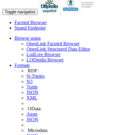
Toggle navigation
Faceted Browser
Sparql Endpoint
Browse using
OpenLink Faceted Browser
OpenLink Structured Data Editor
LodLive Browser
LODmilla Browser
Formats
RDF:
N-Triples
N3
Turtle
JSON
XML
OData:
Atom
JSON
Microdata: