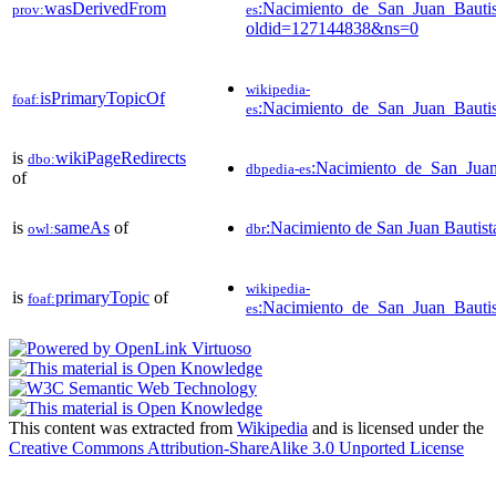
wasDerivedFrom
:Nacimiento_de_San_Juan_Bautist
prov:
es
oldid=127144838&ns=0
wikipedia-
isPrimaryTopicOf
foaf:
:Nacimiento_de_San_Juan_Bautist
es
is
wikiPageRedirects
dbo:
:Nacimiento_de_San_Juan
dbpedia-es
of
is
sameAs
of
:Nacimiento de San Juan Bautista
owl:
dbr
wikipedia-
is
primaryTopic
of
foaf:
:Nacimiento_de_San_Juan_Bautist
es
This content was extracted from
Wikipedia
and is licensed under the
Creative Commons Attribution-ShareAlike 3.0 Unported License