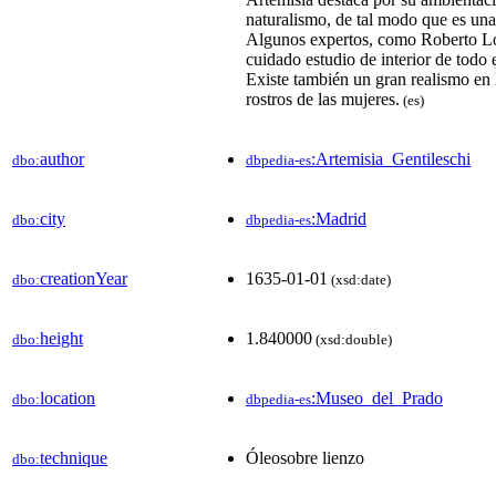
naturalismo, de tal modo que es una
Algunos expertos, como Roberto Lo
cuidado estudio de interior de todo e
Existe también un gran realismo en 
rostros de las mujeres.
(es)
author
:Artemisia_Gentileschi
dbo:
dbpedia-es
city
:Madrid
dbo:
dbpedia-es
creationYear
1635-01-01
dbo:
(xsd:date)
height
1.840000
dbo:
(xsd:double)
location
:Museo_del_Prado
dbo:
dbpedia-es
technique
Óleosobre lienzo
dbo: