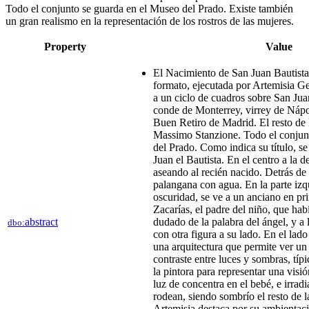
Todo el conjunto se guarda en el Museo del Prado. Existe también
un gran realismo en la representación de los rostros de las mujeres.
Property
Value
El Nacimiento de San Juan Bautista
formato, ejecutada por Artemisia Ge
a un ciclo de cuadros sobre San Jua
conde de Monterrey, virrey de Nápol
Buen Retiro de Madrid. El resto de 
Massimo Stanzione. Todo el conjun
del Prado. Como indica su título, se
Juan el Bautista. En el centro a la 
aseando al recién nacido. Detrás de e
palangana con agua. En la parte izq
oscuridad, se ve a un anciano en pr
Zacarías, el padre del niño, que h
abstract
dudado de la palabra del ángel, y a l
dbo:
con otra figura a su lado. En el lado
una arquitectura que permite ver un 
contraste entre luces y sombras, típ
la pintora para representar una visi
luz de concentra en el bebé, e irradi
rodean, siendo sombrío el resto de 
Artemisia destaca por su ambientació