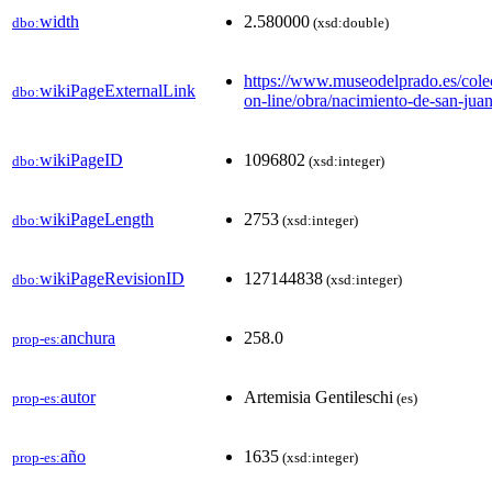
width
2.580000
dbo:
(xsd:double)
https://www.museodelprado.es/colecc
wikiPageExternalLink
dbo:
on-line/obra/nacimiento-de-san-juan
wikiPageID
1096802
dbo:
(xsd:integer)
wikiPageLength
2753
dbo:
(xsd:integer)
wikiPageRevisionID
127144838
dbo:
(xsd:integer)
anchura
258.0
prop-es:
autor
Artemisia Gentileschi
prop-es:
(es)
año
1635
prop-es:
(xsd:integer)