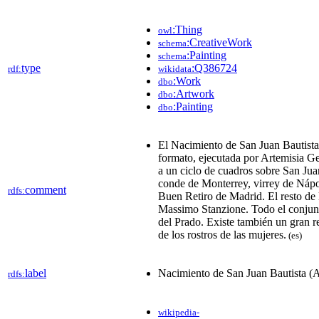
:Thing
owl
:CreativeWork
schema
:Painting
schema
type
:Q386724
rdf:
wikidata
:Work
dbo
:Artwork
dbo
:Painting
dbo
El Nacimiento de San Juan Bautista
formato, ejecutada por Artemisia Ge
a un ciclo de cuadros sobre San Jua
conde de Monterrey, virrey de Nápol
comment
rdfs:
Buen Retiro de Madrid. El resto de 
Massimo Stanzione. Todo el conjun
del Prado. Existe también un gran r
de los rostros de las mujeres.
(es)
label
Nacimiento de San Juan Bautista (A
rdfs:
wikipedia-