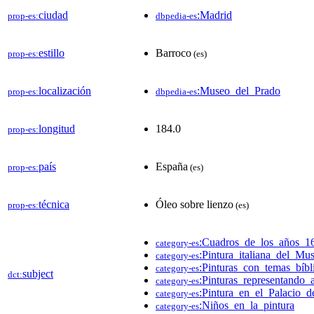
ciudad
:Madrid
prop-es:
dbpedia-es
estillo
Barroco
prop-es:
(es)
localización
:Museo_del_Prado
prop-es:
dbpedia-es
longitud
184.0
prop-es:
país
España
prop-es:
(es)
técnica
Óleo sobre lienzo
prop-es:
(es)
:Cuadros_de_los_años_1
category-es
:Pintura_italiana_del_Mu
category-es
:Pinturas_con_temas_bíbl
category-es
subject
dct:
:Pinturas_representando_
category-es
:Pintura_en_el_Palacio_
category-es
:Niños_en_la_pintura
category-es