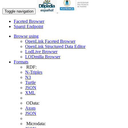
Toggle navigation
Faceted Browser
Sparql Endpoint
Browse using
OpenLink Faceted Browser
OpenLink Structured Data Editor
LodLive Browser
LODmilla Browser
Formats
RDF:
N-Triples
N3
Turtle
JSON
XML
OData:
Atom
JSON
Microdata: