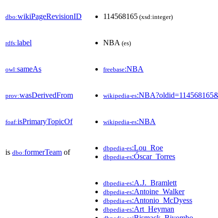
wikiPageRevisionID
114568165
dbo:
(xsd:integer)
label
NBA
rdfs:
(es)
sameAs
:NBA
owl:
freebase
wasDerivedFrom
:NBA?oldid=114568165
prov:
wikipedia-es
isPrimaryTopicOf
:NBA
foaf:
wikipedia-es
:Lou_Roe
dbpedia-es
is
formerTeam
of
dbo:
:Óscar_Torres
dbpedia-es
:A.J._Bramlett
dbpedia-es
:Antoine_Walker
dbpedia-es
:Antonio_McDyess
dbpedia-es
:Art_Heyman
dbpedia-es
:Bismack_Biyombo