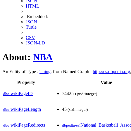
JSON
HTML
Embedded:
JSON
Turtle
CSV
JSON-LD
About:
NBA
An Entity of Type :
Thing
, from Named Graph :
http://es.dbpedia.org
Property
Value
wikiPageID
744255
dbo:
(xsd:integer)
wikiPageLength
45
dbo:
(xsd:integer)
wikiPageRedirects
:National_Basketball_Assoc
dbo:
dbpedia-es