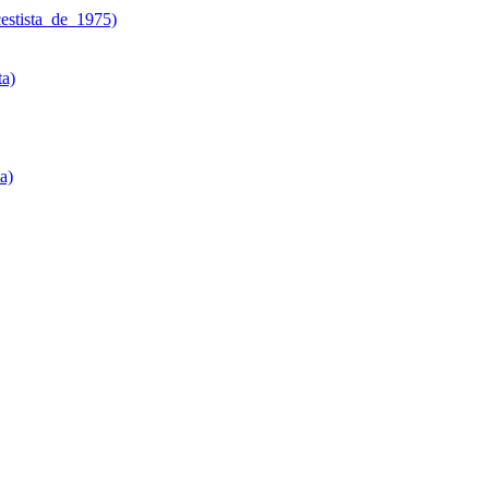
estista_de_1975)
ta)
a)