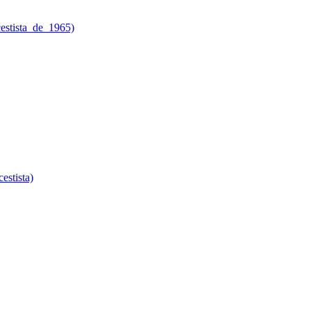
estista_de_1965)
stista)