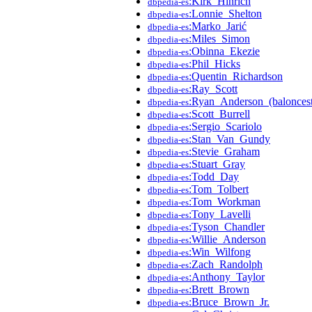
:Kirk_Hinrich
dbpedia-es
:Lonnie_Shelton
dbpedia-es
:Marko_Jarić
dbpedia-es
:Miles_Simon
dbpedia-es
:Obinna_Ekezie
dbpedia-es
:Phil_Hicks
dbpedia-es
:Quentin_Richardson
dbpedia-es
:Ray_Scott
dbpedia-es
:Ryan_Anderson_(baloncest
dbpedia-es
:Scott_Burrell
dbpedia-es
:Sergio_Scariolo
dbpedia-es
:Stan_Van_Gundy
dbpedia-es
:Stevie_Graham
dbpedia-es
:Stuart_Gray
dbpedia-es
:Todd_Day
dbpedia-es
:Tom_Tolbert
dbpedia-es
:Tom_Workman
dbpedia-es
:Tony_Lavelli
dbpedia-es
:Tyson_Chandler
dbpedia-es
:Willie_Anderson
dbpedia-es
:Win_Wilfong
dbpedia-es
:Zach_Randolph
dbpedia-es
:Anthony_Taylor
dbpedia-es
:Brett_Brown
dbpedia-es
:Bruce_Brown_Jr.
dbpedia-es