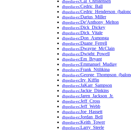
:Cal_Christensen
dbpedia-es
:Cedric_Ball
dbpedia-es
:Cedric_Henderson_(balonc
dbpedia-es
:Darius_Miller
dbpedia-es
:De'Anthony_Melton
dbpedia-es
:Dick_Dickey
dbpedia-es
:Dick_Vitale
dbpedia-es
:Don_Asmonga
dbpedia-es
:Duane_Ferrell
dbpedia-es
:Dwayne_McClain
dbpedia-es
:Dwight_Powell
dbpedia-es
:Em_Bryant
dbpedia-es
:Emmanuel_Mudiay
dbpedia-es
:Frank_Ntilikina
dbpedia-es
:George_Thompson_(balonce
dbpedia-es
:Irv_Kiffin
dbpedia-es
:JaKarr_Sampson
dbpedia-es
:Jackie_Dinkins
dbpedia-es
:Jaren_Jackson_Jr.
dbpedia-es
:Jeff_Cross
dbpedia-es
:Jeff_Webb
dbpedia-es
:Joe_Hassett
dbpedia-es
:Jordan_Bell
dbpedia-es
:Keith_Tower
dbpedia-es
:Larry_Steele
dbpedia-es