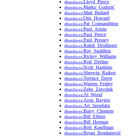
:Lloyd_Pierce
dbpedia-es
:Marko_Gudurić
dbpedia-es
:Matt_Bullard
dbpedia-es
:Otis_Howard
dbpedia-es
:Pat_Connaughton
dbpedia-es
:Paul_Arizin
dbpedia-es
:Paul_Pierce
dbpedia-es
:Paul_Pressey
dbpedia-es
:Ralph_Drollinger
dbpedia-es
:Ray_Spalding
dbpedia-es
:Rickey_Williams
dbpedia-es
:Rod_Derline
dbpedia-es
:Scott_Hastings
dbpedia-es
:Sherwin_Raiken
dbpedia-es
:Terence_Davis
dbpedia-es
:Warren_Fenley
dbpedia-es
:Zeke_Zawoluk
dbpedia-es
:Al_Wood
dbpedia-es
:Aron_Baynes
dbpedia-es
:Art_Spoelstra
dbpedia-es
:Barry_Clemens
dbpedia-es
:Bill_Ebben
dbpedia-es
:Bill_Herman
dbpedia-es
:Bob_Kauffman
dbpedia-es
:Bojan_Bogdanović
dbpedia-es