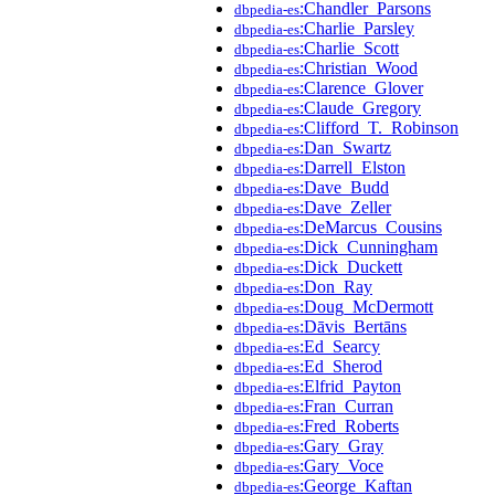
:Chandler_Parsons
dbpedia-es
:Charlie_Parsley
dbpedia-es
:Charlie_Scott
dbpedia-es
:Christian_Wood
dbpedia-es
:Clarence_Glover
dbpedia-es
:Claude_Gregory
dbpedia-es
:Clifford_T._Robinson
dbpedia-es
:Dan_Swartz
dbpedia-es
:Darrell_Elston
dbpedia-es
:Dave_Budd
dbpedia-es
:Dave_Zeller
dbpedia-es
:DeMarcus_Cousins
dbpedia-es
:Dick_Cunningham
dbpedia-es
:Dick_Duckett
dbpedia-es
:Don_Ray
dbpedia-es
:Doug_McDermott
dbpedia-es
:Dāvis_Bertāns
dbpedia-es
:Ed_Searcy
dbpedia-es
:Ed_Sherod
dbpedia-es
:Elfrid_Payton
dbpedia-es
:Fran_Curran
dbpedia-es
:Fred_Roberts
dbpedia-es
:Gary_Gray
dbpedia-es
:Gary_Voce
dbpedia-es
:George_Kaftan
dbpedia-es