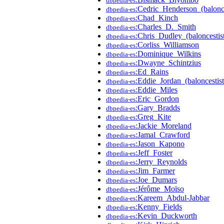
dbpedia-es
:Cedric_Henderson_(balonc
dbpedia-es
:Chad_Kinch
dbpedia-es
:Charles_D._Smith
dbpedia-es
:Chris_Dudley_(baloncestis
dbpedia-es
:Corliss_Williamson
dbpedia-es
:Dominique_Wilkins
dbpedia-es
:Dwayne_Schintzius
dbpedia-es
:Ed_Rains
dbpedia-es
:Eddie_Jordan_(baloncestist
dbpedia-es
:Eddie_Miles
dbpedia-es
:Eric_Gordon
dbpedia-es
:Gary_Bradds
dbpedia-es
:Greg_Kite
dbpedia-es
:Jackie_Moreland
dbpedia-es
:Jamal_Crawford
dbpedia-es
:Jason_Kapono
dbpedia-es
:Jeff_Foster
dbpedia-es
:Jerry_Reynolds
dbpedia-es
:Jim_Farmer
dbpedia-es
:Joe_Dumars
dbpedia-es
:Jérôme_Moïso
dbpedia-es
:Kareem_Abdul-Jabbar
dbpedia-es
:Kenny_Fields
dbpedia-es
:Kevin_Duckworth
dbpedia-es