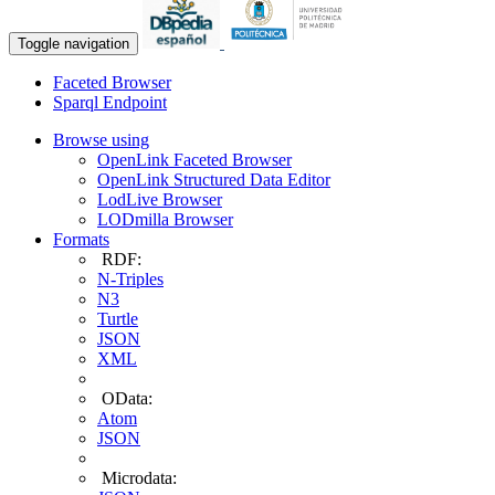
Toggle navigation
Faceted Browser
Sparql Endpoint
Browse using
OpenLink Faceted Browser
OpenLink Structured Data Editor
LodLive Browser
LODmilla Browser
Formats
RDF:
N-Triples
N3
Turtle
JSON
XML
OData:
Atom
JSON
Microdata: