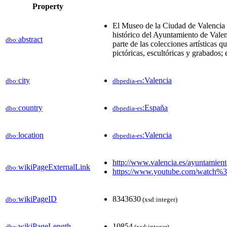
Property
El Museo de la Ciudad de Valencia e
histórico del Ayuntamiento de Vale
abstract
dbo:
parte de las colecciones artísticas 
pictóricas, escultóricas y grabados; 
city
:Valencia
dbo:
dbpedia-es
country
:España
dbo:
dbpedia-es
location
:Valencia
dbo:
dbpedia-es
http://www.valencia.es/ayuntam
wikiPageExternalLink
dbo:
https://www.youtube.com/watc
wikiPageID
8343630
dbo:
(xsd:integer)
wikiPageLength
10854
dbo:
(xsd:integer)