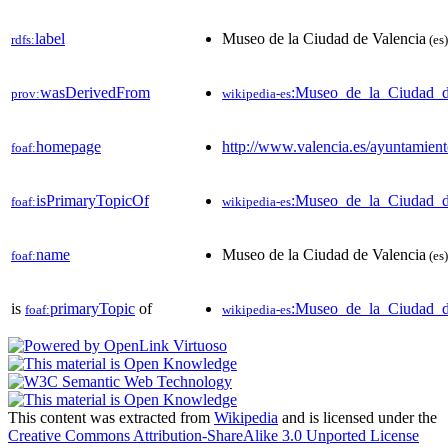
label
Museo de la Ciudad de Valencia
rdfs:
(es)
wasDerivedFrom
:Museo_de_la_Ciudad_
prov:
wikipedia-es
homepage
http://www.valencia.es/ayuntam
foaf:
isPrimaryTopicOf
:Museo_de_la_Ciudad_d
foaf:
wikipedia-es
name
Museo de la Ciudad de Valencia
foaf:
(es)
is
primaryTopic
of
:Museo_de_la_Ciudad_d
foaf:
wikipedia-es
This content was extracted from
Wikipedia
and is licensed under the
Creative Commons Attribution-ShareAlike 3.0 Unported License