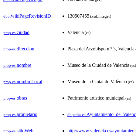
wikiPageRevisionID
130507455
dbo:
(xsd:integer)
ciudad
Valencia
prop-es:
(es)
direccion
Plaza del Arzobispo n.º 3, Valencia
prop-es:
nombre
Museo de la Ciudad de Valencia
prop-es:
(es)
nombreLocal
Museu de la Ciutat de València
prop-es:
(es)
obras
Patrimonio artístico municipal
prop-es:
(es)
propietario
:Ayuntamiento_de_Valenc
prop-es:
dbpedia-es
sitioWeb
http://www.valencia.es/ayuntam
prop-es: