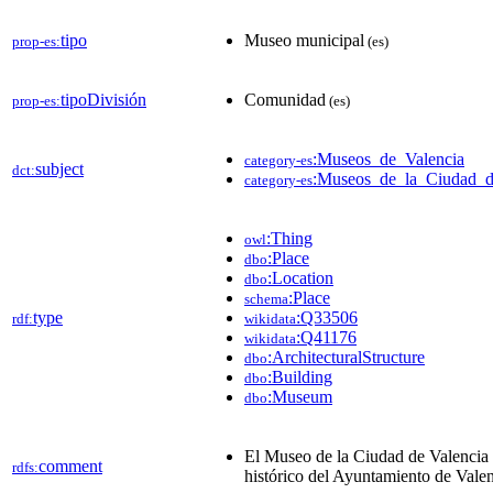
tipo
Museo municipal
prop-es:
(es)
tipoDivisión
Comunidad
prop-es:
(es)
:Museos_de_Valencia
category-es
subject
dct:
:Museos_de_la_Ciudad_
category-es
:Thing
owl
:Place
dbo
:Location
dbo
:Place
schema
type
:Q33506
rdf:
wikidata
:Q41176
wikidata
:ArchitecturalStructure
dbo
:Building
dbo
:Museum
dbo
El Museo de la Ciudad de Valencia e
comment
rdfs:
histórico del Ayuntamiento de Valen