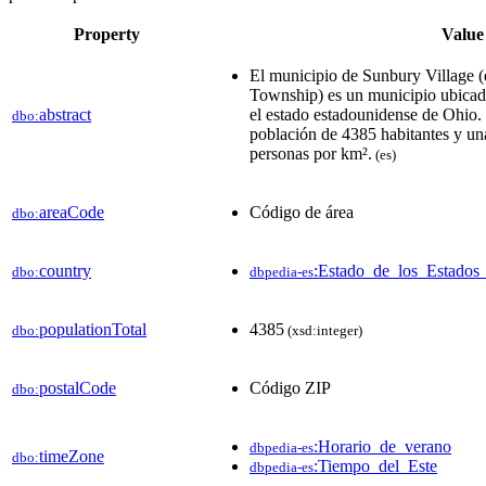
Property
Value
El municipio de Sunbury Village (
Township) es un municipio ubicad
abstract
el estado estadounidense de Ohio.
dbo:
población de 4385 habitantes y un
personas por km².​
(es)
areaCode
Código de área
dbo:
country
:Estado_de_los_Estados
dbo:
dbpedia-es
populationTotal
4385
dbo:
(xsd:integer)
postalCode
Código ZIP
dbo:
:Horario_de_verano
dbpedia-es
timeZone
dbo:
:Tiempo_del_Este
dbpedia-es