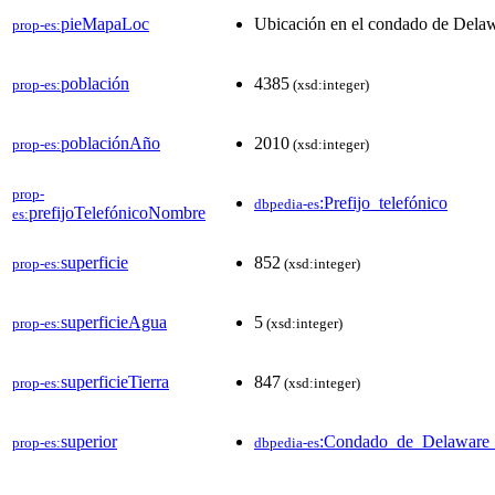
pieMapaLoc
Ubicación en el condado de Dela
prop-es:
población
4385
prop-es:
(xsd:integer)
poblaciónAño
2010
prop-es:
(xsd:integer)
prop-
:Prefijo_telefónico
dbpedia-es
prefijoTelefónicoNombre
es:
superficie
852
prop-es:
(xsd:integer)
superficieAgua
5
prop-es:
(xsd:integer)
superficieTierra
847
prop-es:
(xsd:integer)
superior
:Condado_de_Delaware_
prop-es:
dbpedia-es