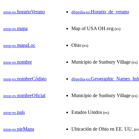
horarioVerano
:Horario_de_verano
prop-es:
dbpedia-es
mapa
Map of USA OH.svg
prop-es:
(es)
mapaLoc
Ohio
prop-es:
(es)
nombre
Municipio de Sunbury Village
prop-es:
(es)
nombreCódigo
:Geographic_Names_Inf
prop-es:
dbpedia-es
nombreOficial
Municipio de Sunbury Village
prop-es:
(es)
país
Estados Unidos
prop-es:
(es)
pieMapa
Ubicación de Ohio en EE. UU.
prop-es:
(es