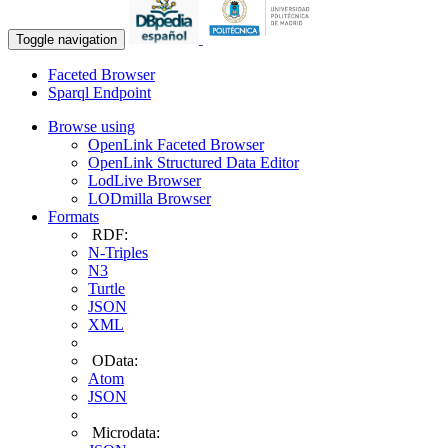
Toggle navigation
Faceted Browser
Sparql Endpoint
Browse using
OpenLink Faceted Browser
OpenLink Structured Data Editor
LodLive Browser
LODmilla Browser
Formats
RDF:
N-Triples
N3
Turtle
JSON
XML
OData:
Atom
JSON
Microdata: