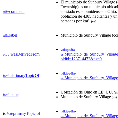
El municipio de Sunbury Village (
Township) es un municipio ubicad
comment
el estado estadounidense de Ohio.
rdfs:
población de 4385 habitantes y un
personas por km².​
(es)
label
Municipio de Sunbury Village (c
rdfs:
wikipedia-
wasDerivedFrom
:Municipio_de_Sunbury_Villag
prov:
es
oldid=123714472&ns=0
wikipedia-
isPrimaryTopicOf
foaf:
:Municipio_de_Sunbury_Villag
es
Ubicación de Ohio en EE. UU.
(es
name
foaf:
Municipio de Sunbury Village
(es)
wikipedia-
is
primaryTopic
of
foaf:
:Municipio_de_Sunbury_Villag
es