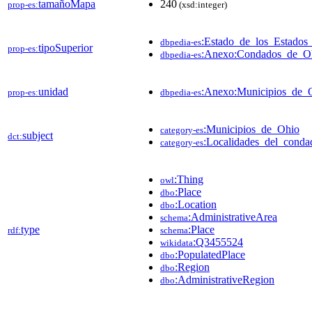
tamañoMapa
240
prop-es:
(xsd:integer)
:Estado_de_los_Estados
dbpedia-es
tipoSuperior
prop-es:
:Anexo:Condados_de_O
dbpedia-es
unidad
:Anexo:Municipios_de_
prop-es:
dbpedia-es
:Municipios_de_Ohio
category-es
subject
dct:
:Localidades_del_cond
category-es
:Thing
owl
:Place
dbo
:Location
dbo
:AdministrativeArea
schema
type
:Place
rdf:
schema
:Q3455524
wikidata
:PopulatedPlace
dbo
:Region
dbo
:AdministrativeRegion
dbo