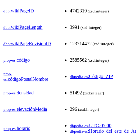
wikiPageID
4742319
dbo:
(xsd:integer)
wikiPageLength
3991
dbo:
(xsd:integer)
wikiPageRevisionID
123714472
dbo:
(xsd:integer)
código
2585562
prop-es:
(xsd:integer)
prop-
:Código_ZIP
dbpedia-es
códigoPostalNombre
es:
densidad
51492
prop-es:
(xsd:integer)
elevaciónMedia
296
prop-es:
(xsd:integer)
:UTC-05:00
dbpedia-es
horario
prop-es:
:Horario_del_este_de_A
dbpedia-es