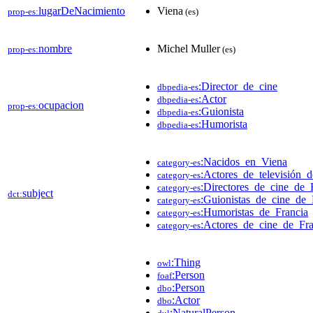
lugarDeNacimiento
Viena
prop-es:
(es)
nombre
Michel Muller
prop-es:
(es)
:Director_de_cine
dbpedia-es
:Actor
dbpedia-es
ocupacion
prop-es:
:Guionista
dbpedia-es
:Humorista
dbpedia-es
:Nacidos_en_Viena
category-es
:Actores_de_televisión_
category-es
:Directores_de_cine_de_
category-es
subject
dct:
:Guionistas_de_cine_de_
category-es
:Humoristas_de_Francia
category-es
:Actores_de_cine_de_Fra
category-es
:Thing
owl
:Person
foaf
:Person
dbo
:Actor
dbo
:NaturalPerson