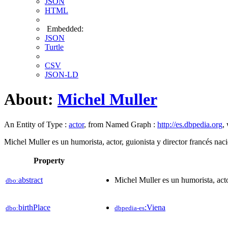
JSON
HTML
Embedded:
JSON
Turtle
CSV
JSON-LD
About:
Michel Muller
An Entity of Type :
actor
, from Named Graph :
http://es.dbpedia.org
,
Michel Muller es un humorista, actor, guionista y director francés nac
Property
abstract
Michel Muller es un humorista, acto
dbo:
birthPlace
:Viena
dbo:
dbpedia-es