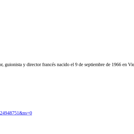
r, guionista y director francés nacido el 9 de septiembre de 1966 en Vie
=124948751&ns=0