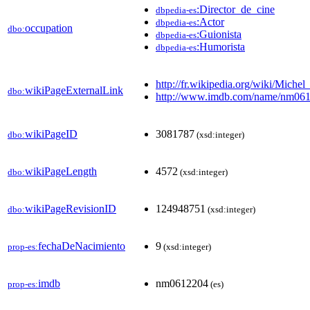
:Director_de_cine
dbpedia-es
:Actor
dbpedia-es
occupation
dbo:
:Guionista
dbpedia-es
:Humorista
dbpedia-es
http://fr.wikipedia.org/wiki/Michel
wikiPageExternalLink
dbo:
http://www.imdb.com/name/nm061
wikiPageID
3081787
dbo:
(xsd:integer)
wikiPageLength
4572
dbo:
(xsd:integer)
wikiPageRevisionID
124948751
dbo:
(xsd:integer)
fechaDeNacimiento
9
prop-es:
(xsd:integer)
imdb
nm0612204
prop-es:
(es)