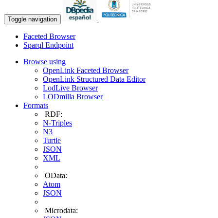
Toggle navigation
Faceted Browser
Sparql Endpoint
Browse using
OpenLink Faceted Browser
OpenLink Structured Data Editor
LodLive Browser
LODmilla Browser
Formats
RDF:
N-Triples
N3
Turtle
JSON
XML
OData:
Atom
JSON
Microdata: