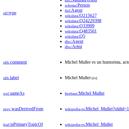
dul
:Person
schema
:Agent
dul
type
rdf:
:Q215627
wikidata
:Q24229398
wikidata
:Q33999
wikidata
:Q483501
wikidata
:Q5
wikidata
:Agent
dbo
:Artist
dbo
comment
Michel Muller es un humorista, acto
rdfs:
label
Michel Muller
rdfs:
(es)
sameAs
:Michel Muller
owl:
freebase
wasDerivedFrom
:Michel_Muller?oldid
prov:
wikipedia-es
isPrimaryTopicOf
:Michel_Muller
foaf:
wikipedia-es