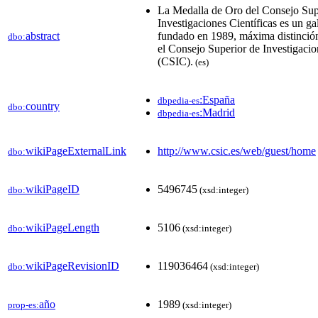
La Medalla de Oro del Consejo Sup
Investigaciones Científicas es un g
abstract
fundado en 1989, máxima distinció
dbo:
el Consejo Superior de Investigacio
(CSIC).
(es)
:España
dbpedia-es
country
dbo:
:Madrid
dbpedia-es
wikiPageExternalLink
http://www.csic.es/web/guest/home
dbo:
wikiPageID
5496745
dbo:
(xsd:integer)
wikiPageLength
5106
dbo:
(xsd:integer)
wikiPageRevisionID
119036464
dbo:
(xsd:integer)
año
1989
prop-es:
(xsd:integer)