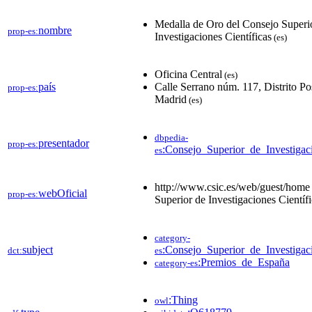
Medalla de Oro del Consejo Superi
nombre
prop-es:
Investigaciones Científicas
(es)
Oficina Central
(es)
país
Calle Serrano núm. 117, Distrito Po
prop-es:
Madrid
(es)
dbpedia-
presentador
prop-es:
:Consejo_Superior_de_Investigaci
es
http://www.csic.es/web/guest/home
webOficial
prop-es:
Superior de Investigaciones Científ
category-
subject
:Consejo_Superior_de_Investigaci
dct:
es
:Premios_de_España
category-es
:Thing
owl