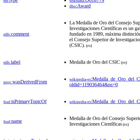
type
:Q618779
rdf:
wikidata
:Award
dbo
La Medalla de Oro del Consejo Sup
Investigaciones Científicas es un g
comment
fundado en 1989, máxima distinció
rdfs:
el Consejo Superior de Investigacio
(CSIC).
(es)
label
Medalla de Oro del CSIC
rdfs:
(es)
:Medalla_de_Oro_del_
wikipedia-es
wasDerivedFrom
prov:
oldid=119036464&ns=0
isPrimaryTopicOf
:Medalla_de_Oro_del_
foaf:
wikipedia-es
Medalla de Oro del Consejo Superi
name
foaf:
Investigaciones Científicas
(es)