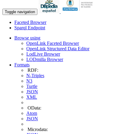
Toggle navigation
Faceted Browser
Sparql Endpoint
Browse using
OpenLink Faceted Browser
OpenLink Structured Data Editor
LodLive Browser
LODmilla Browser
Formats
RDF:
N-Triples
N3
Turtle
JSON
XML
OData:
Atom
JSON
Microdata: