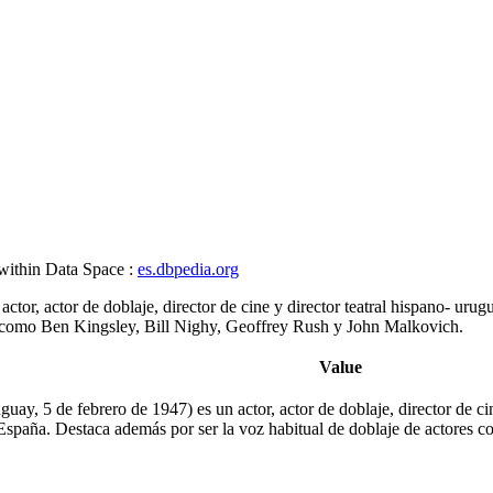
 within Data Space :
es.dbpedia.org
r, actor de doblaje, director de cine y director teatral hispano- urugu
es como Ben Kingsley, Bill Nighy, Geoffrey Rush y John Malkovich.
Value
y, 5 de febrero de 1947) es un actor, actor de doblaje, director de cin
e España. Destaca además por ser la voz habitual de doblaje de actore