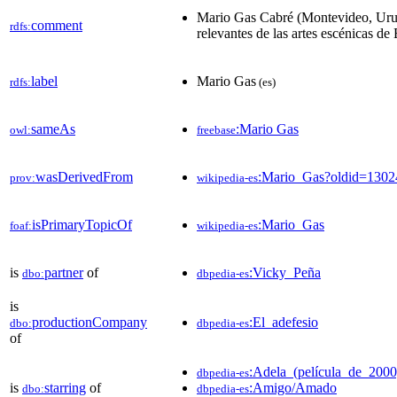
Mario Gas Cabré (Montevideo, Urugua
comment
rdfs:
relevantes de las artes escénicas d
label
Mario Gas
rdfs:
(es)
sameAs
:Mario Gas
owl:
freebase
wasDerivedFrom
:Mario_Gas?oldid=130
prov:
wikipedia-es
isPrimaryTopicOf
:Mario_Gas
foaf:
wikipedia-es
is
partner
of
:Vicky_Peña
dbo:
dbpedia-es
is
productionCompany
:El_adefesio
dbo:
dbpedia-es
of
:Adela_(película_de_2000
dbpedia-es
is
starring
of
:Amigo/Amado
dbo:
dbpedia-es