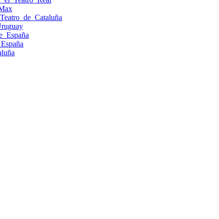
_Max
Teatro_de_Cataluña
Uruguay
de_España
e_España
aluña