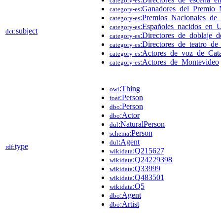
category-es
:Ganadores_del_Premio
category-es
:Premios_Nacionales_de_
category-es
:Españoles_nacidos_en_
category-es
subject
dct:
:Directores_de_doblaje_
category-es
:Directores_de_teatro_d
category-es
:Actores_de_voz_de_Cat
category-es
:Actores_de_Montevideo
category-es
:Thing
owl
:Person
foaf
:Person
dbo
:Actor
dbo
:NaturalPerson
dul
:Person
schema
:Agent
dul
type
rdf:
:Q215627
wikidata
:Q24229398
wikidata
:Q33999
wikidata
:Q483501
wikidata
:Q5
wikidata
:Agent
dbo
:Artist
dbo