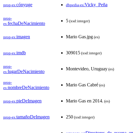
cónyuge
:Vicky_Peña
prop-es:
dbpedia-es
prop-
5
(xsd:integer)
fechaDeNacimiento
es:
imagen
Mario Gas.jpg
prop-es:
(es)
imdb
309015
prop-es:
(xsd:integer)
prop-
Montevideo, Uruguay
(es)
lugarDeNacimiento
es:
prop-
Mario Gas Cabré
(es)
nombreDeNacimiento
es:
pieDeImagen
Mario Gas en 2014.
prop-es:
(es)
tamañoDeImagen
250
prop-es:
(xsd:integer)
:Directores_de_escena_e