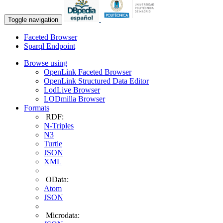
Toggle navigation
Faceted Browser
Sparql Endpoint
Browse using
OpenLink Faceted Browser
OpenLink Structured Data Editor
LodLive Browser
LODmilla Browser
Formats
RDF:
N-Triples
N3
Turtle
JSON
XML
OData:
Atom
JSON
Microdata: