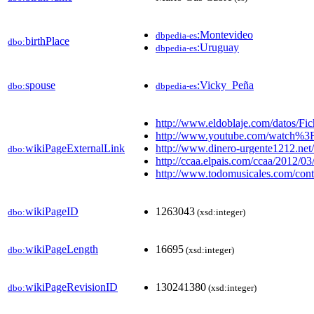
:Montevideo
dbpedia-es
birthPlace
dbo:
:Uruguay
dbpedia-es
spouse
:Vicky_Peña
dbo:
dbpedia-es
http://www.eldoblaje.com/datos/F
http://www.youtube.com/watch%3
wikiPageExternalLink
http://www.dinero-urgente1212.net/
dbo:
http://ccaa.elpais.com/ccaa/2012/
http://www.todomusicales.com/cont
wikiPageID
1263043
dbo:
(xsd:integer)
wikiPageLength
16695
dbo:
(xsd:integer)
wikiPageRevisionID
130241380
dbo:
(xsd:integer)