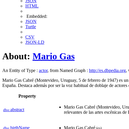
JSON
HTML
Embedded:
JSON
Turtle
CSV
JSON-LD
About:
Mario Gas
An Entity of Type :
actor
, from Named Graph :
http://es.dbpedia.org
,
Mario Gas Cabré (Montevideo, Uruguay, 5 de febrero de 1947) es un acto
España. Destaca además por ser la voz habitual de doblaje de actor
Property
Mario Gas Cabré (Montevideo, Urugua
abstract
dbo:
relevantes de las artes escénicas d
birthName
Mario Gas Cabré
dbo:
(es)