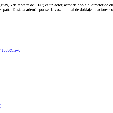
y, 5 de febrero de 1947) es un actor, actor de doblaje, director de cin
e España. Destaca además por ser la voz habitual de doblaje de actore
241380&ns=0
)