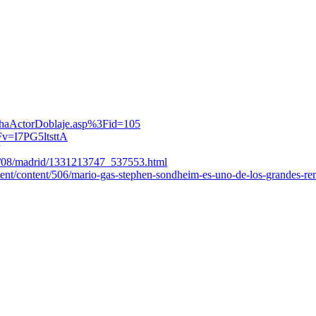
ichaActorDoblaje.asp%3Fid=105
Fv=I7PG5ltsttA
03/08/madrid/1331213747_537553.html
ent/content/506/mario-gas-stephen-sondheim-es-uno-de-los-grandes-re