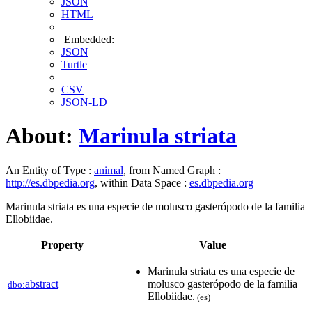
JSON
HTML
Embedded:
JSON
Turtle
CSV
JSON-LD
About:
Marinula striata
An Entity of Type :
animal
, from Named Graph :
http://es.dbpedia.org
, within Data Space :
es.dbpedia.org
Marinula striata es una especie de molusco gasterópodo de la familia
Ellobiidae.
Property
Value
Marinula striata es una especie de
abstract
molusco gasterópodo de la familia
dbo:
Ellobiidae.
(es)