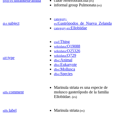
unrankedFamilia
clade Heterobranchia
prop-es:
(es)
informal group Pulmonata
(es)
category-
subject
:Gastrópodos_de_Nueva_Zelanda
dct:
es
:Ellobiidae
category-es
:Thing
owl
:Q19088
wikidata
:Q25326
wikidata
:Q729
wikidata
type
rdf:
:Animal
dbo
:Eukaryote
dbo
:Mollusca
dbo
:Species
dbo
Marinula striata es una especie de
comment
molusco gasterópodo de la familia
rdfs:
Ellobiidae.
(es)
label
Marinula striata
rdfs:
(es)