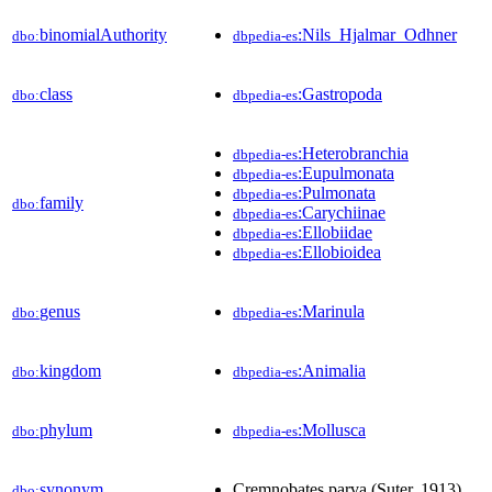
binomialAuthority
:Nils_Hjalmar_Odhner
dbo:
dbpedia-es
class
:Gastropoda
dbo:
dbpedia-es
:Heterobranchia
dbpedia-es
:Eupulmonata
dbpedia-es
:Pulmonata
dbpedia-es
family
dbo:
:Carychiinae
dbpedia-es
:Ellobiidae
dbpedia-es
:Ellobioidea
dbpedia-es
genus
:Marinula
dbo:
dbpedia-es
kingdom
:Animalia
dbo:
dbpedia-es
phylum
:Mollusca
dbo:
dbpedia-es
synonym
Cremnobates parva (Suter, 1913)
dbo: