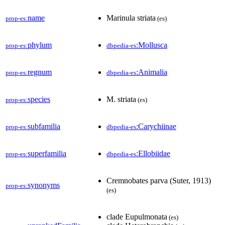
name
Marinula striata
prop-es:
(es)
phylum
:Mollusca
prop-es:
dbpedia-es
regnum
:Animalia
prop-es:
dbpedia-es
species
M. striata
prop-es:
(es)
subfamilia
:Carychiinae
prop-es:
dbpedia-es
superfamilia
:Ellobiidae
prop-es:
dbpedia-es
Cremnobates parva (Suter, 1913)
synonyms
prop-es:
(es)
clade Eupulmonata
(es)