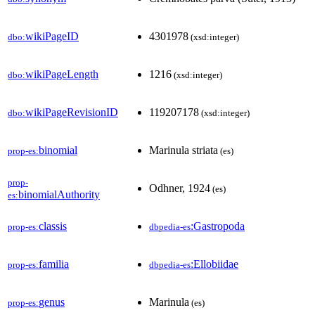
wikiPageID
4301978
dbo:
(xsd:integer)
wikiPageLength
1216
dbo:
(xsd:integer)
wikiPageRevisionID
119207178
dbo:
(xsd:integer)
binomial
Marinula striata
prop-es:
(es)
prop-
Odhner, 1924
(es)
binomialAuthority
es:
classis
:Gastropoda
prop-es:
dbpedia-es
familia
:Ellobiidae
prop-es:
dbpedia-es
genus
Marinula
prop-es:
(es)