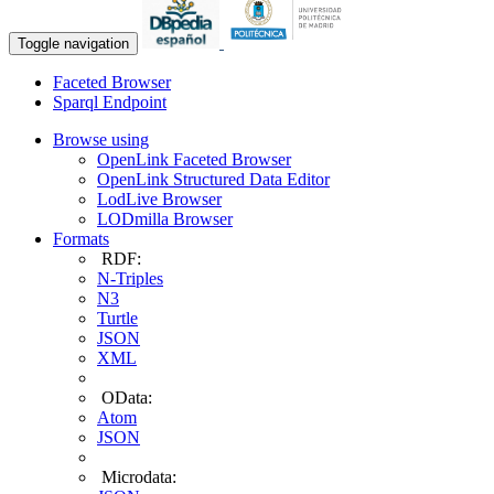
Toggle navigation
Faceted Browser
Sparql Endpoint
Browse using
OpenLink Faceted Browser
OpenLink Structured Data Editor
LodLive Browser
LODmilla Browser
Formats
RDF:
N-Triples
N3
Turtle
JSON
XML
OData:
Atom
JSON
Microdata: