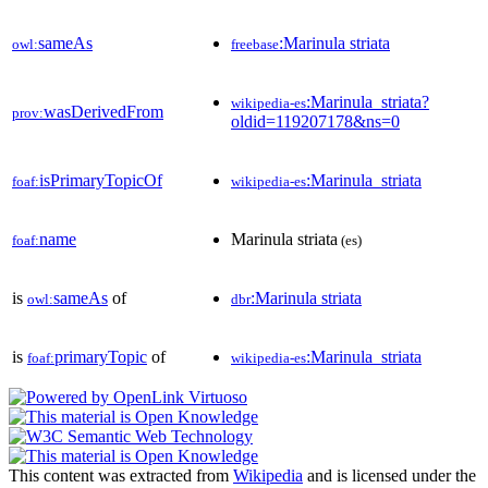
sameAs
:Marinula striata
owl:
freebase
:Marinula_striata?
wikipedia-es
wasDerivedFrom
prov:
oldid=119207178&ns=0
isPrimaryTopicOf
:Marinula_striata
foaf:
wikipedia-es
name
Marinula striata
foaf:
(es)
is
sameAs
of
:Marinula striata
owl:
dbr
is
primaryTopic
of
:Marinula_striata
foaf:
wikipedia-es
This content was extracted from
Wikipedia
and is licensed under the