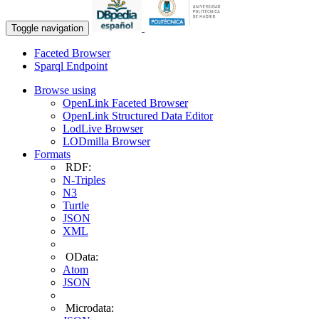
Toggle navigation
Faceted Browser
Sparql Endpoint
Browse using
OpenLink Faceted Browser
OpenLink Structured Data Editor
LodLive Browser
LODmilla Browser
Formats
RDF:
N-Triples
N3
Turtle
JSON
XML
OData:
Atom
JSON
Microdata: