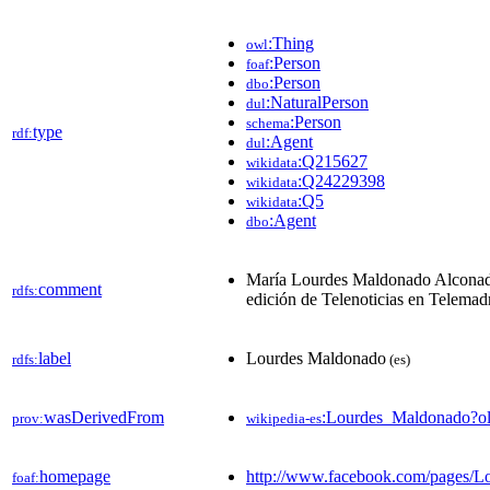
:Thing
owl
:Person
foaf
:Person
dbo
:NaturalPerson
dul
:Person
schema
type
rdf:
:Agent
dul
:Q215627
wikidata
:Q24229398
wikidata
:Q5
wikidata
:Agent
dbo
María Lourdes Maldonado Alconada (
comment
rdfs:
edición de Telenoticias en Telemadr
label
Lourdes Maldonado
rdfs:
(es)
wasDerivedFrom
:Lourdes_Maldonado?o
prov:
wikipedia-es
homepage
http://www.facebook.com/pages/
foaf: