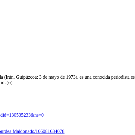
Irún, Guipúzcoa; 3 de mayo de 1973), es una conocida periodista espa
id.
(es)
ldid=130535233&ns=0
Lourdes-Maldonado/166081634078