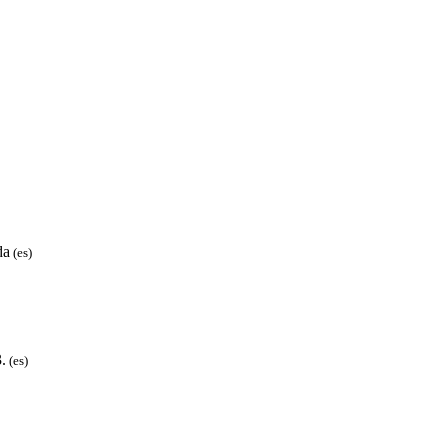
da
(es)
.
(es)