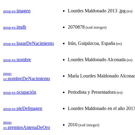
imagen
Lourdes Maldonado 2013 .jpg
prop-es:
(es)
imdb
2070878
prop-es:
(xsd:integer)
lugarDeNacimiento
Irún, Guipúzcoa, España
prop-es:
(es)
nombre
Lourdes Maldonado Alconada
prop-es:
(es)
prop-
María Lourdes Maldonado Alcona
nombreDeNacimiento
es:
ocupación
Periodista y Presentadora
prop-es:
(es)
pieDeImagen
Lourdes Maldonado en el año 2013
prop-es:
prop-
2010
(xsd:integer)
premiosAntenaDeOro
es: