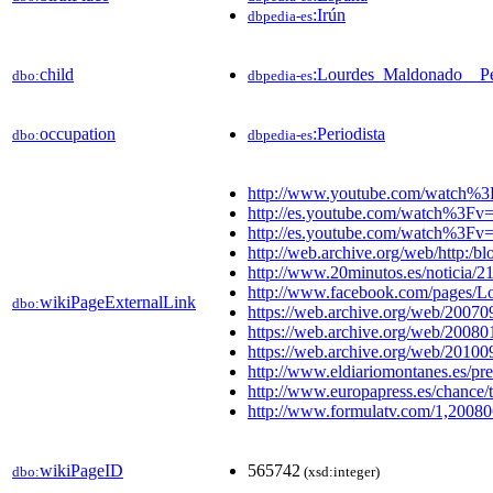
:Irún
dbpedia-es
child
:Lourdes_Maldonado__P
dbo:
dbpedia-es
occupation
:Periodista
dbo:
dbpedia-es
http://www.youtube.com/watc
http://es.youtube.com/watch%3
http://es.youtube.com/watch%3
http://web.archive.org/web/http:/
http://www.20minutos.es/noticia/2
http://www.facebook.com/pages/
wikiPageExternalLink
dbo:
https://web.archive.org/web/2007
https://web.archive.org/web/20080
https://web.archive.org/web/20100
http://www.eldiariomontanes.es/pr
http://www.europapress.es/chance/
http://www.formulatv.com/1,20080
wikiPageID
565742
dbo:
(xsd:integer)