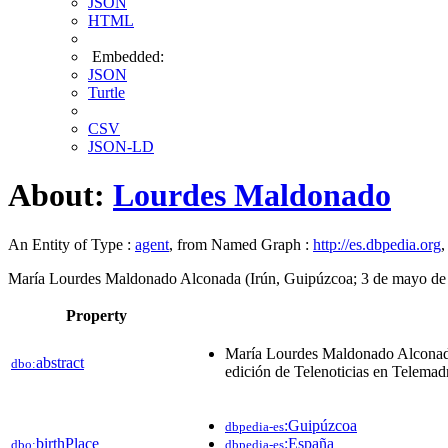
JSON
HTML
Embedded:
JSON
Turtle
CSV
JSON-LD
About:
Lourdes Maldonado
An Entity of Type :
agent
, from Named Graph :
http://es.dbpedia.org
,
María Lourdes Maldonado Alconada (Irún, Guipúzcoa; 3 de mayo de 197
Property
María Lourdes Maldonado Alconada (
abstract
dbo:
edición de Telenoticias en Telemadr
:Guipúzcoa
dbpedia-es
birthPlace
:España
dbo:
dbpedia-es