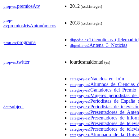
premiosAtv
2012
prop-es:
(xsd:integer)
prop-
2018
(xsd:integer)
premiosIrisAutonómicos
es:
:Telenoticias_(Telemadrid
dbpedia-es
programa
prop-es:
:Antena_3_Noticias
dbpedia-es
twitter
lourdesmaldonad
prop-es:
(es)
:Nacidos_en_Irún
category-es
:Alumnos_de_Ciencias_d
category-es
:Ganadores_del_Premio
category-es
:Mujeres_periodistas_de
category-es
:Periodistas_de_España_
category-es
subject
:Periodistas_de_televisi
dct:
category-es
:Presentadores_de_Ante
category-es
:Presentadores_de_inform
category-es
:Presentadores_de_telev
category-es
:Presentadores_de_telev
category-es
:Alumnado_de_la_Unive
category-es