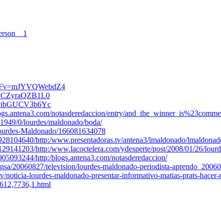
erson__1
h%3Fv=mJYVQWebdZ4
Fv=CZyraQZB1L0
Fv=ibGUCV3b6Yc
blogs.antena3.com/notasderedaccion/entry/and_the_winner_is%23comme
11949/0/lourdes/maldonado/boda/
Lourdes-Maldonado/166081634078
0928104640/http:/www.presentadoras.tv/antena3/lmaldonado/lmaldonad
129141203/http:/www.lacoctelera.com/ydesperte/post/2008/01/26/lour
905093244/http:/blogs.antena3.com/notasderedaccion/
ensa/20060827/television/lourdes-maldonado-periodista-aprendo_2006
tv/noticia-lourdes-maldonado-presentar-informativo-matias-prats-hace
612,7736,1.html