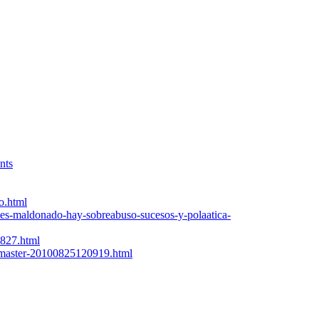
nts
o.html
des-maldonado-hay-sobreabuso-sucesos-y-polaatica-
0827.html
r-master-20100825120919.html