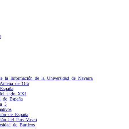
)
e_la_Información_de_la_Universidad_de_Navarra
_Antena_de_Oro
_España
del_siglo_XXI
ón_de_España
na_3
ativos
isión_de_España
isión_del_País_Vasco
rsidad_de_Burdeos