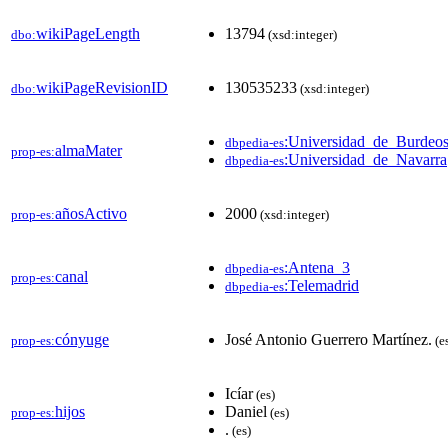
wikiPageLength
13794
dbo:
(xsd:integer)
wikiPageRevisionID
130535233
dbo:
(xsd:integer)
:Universidad_de_Burdeo
dbpedia-es
almaMater
prop-es:
:Universidad_de_Navarra
dbpedia-es
añosActivo
2000
prop-es:
(xsd:integer)
:Antena_3
dbpedia-es
canal
prop-es:
:Telemadrid
dbpedia-es
cónyuge
José Antonio Guerrero Martínez.
prop-es:
(e
Icíar
(es)
hijos
Daniel
prop-es:
(es)
.
(es)